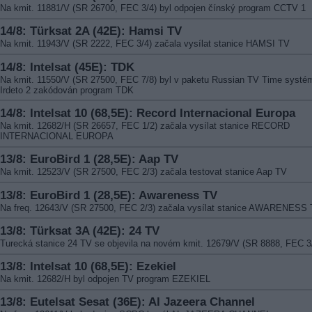
Na kmit. 11881/V (SR 26700, FEC 3/4) byl odpojen čínský program CCTV 1
14/8: Türksat 2A (42E): Hamsi TV
Na kmit. 11943/V (SR 2222, FEC 3/4) začala vysílat stanice HAMSI TV
14/8: Intelsat (45E): TDK
Na kmit. 11550/V (SR 27500, FEC 7/8) byl v paketu Russian TV Time syst
Irdeto 2 zakódován program TDK
14/8: Intelsat 10 (68,5E): Record Internacional Europa
Na kmit. 12682/H (SR 26657, FEC 1/2) začala vysílat stanice RECORD
INTERNACIONAL EUROPA
13/8: EuroBird 1 (28,5E): Aap TV
Na kmit. 12523/V (SR 27500, FEC 2/3) začala testovat stanice Aap TV
13/8: EuroBird 1 (28,5E): Awareness TV
Na freq. 12643/V (SR 27500, FEC 2/3) začala vysílat stanice AWARENESS
13/8: Türksat 3A (42E): 24 TV
Turecká stanice 24 TV se objevila na novém kmit. 12679/V (SR 8888, FEC 3
13/8: Intelsat 10 (68,5E): Ezekiel
Na kmit. 12682/H byl odpojen TV program EZEKIEL
13/8: Eutelsat Sesat (36E): Al Jazeera Channel