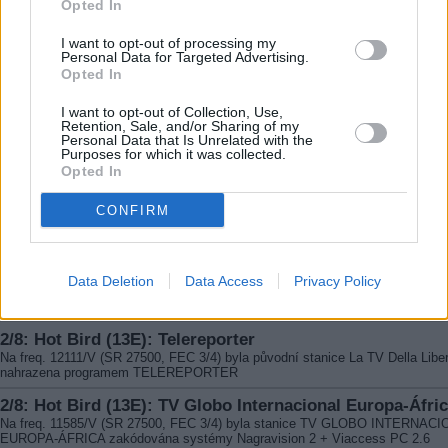
4/8: Atlantic Bird 4 (7W): Al Waseet
Opted In
Na kmit. 10775/H (SR 27500, FEC 3/4) začal vysílat program AL WASEET
I want to opt-out of processing my
3/8: Badr 4 (26E): Al Dafarah
Personal Data for Targeted Advertising.
Na freq. 12092/V (SR 27500, FEC 3/4) se objevila test karta AL DAFARAH. T
Opted In
Arab TV zde skončil
I want to opt-out of Collection, Use,
3/8: Badr 3 (26E): Al Najah
Retention, Sale, and/or Sharing of my
Na freq. 11862/V byl odpojen program AL NAJAH
Personal Data that Is Unrelated with the
Purposes for which it was collected.
3/8: Türksat 2A (42E): Kanal 12
Opted In
Na freq. 11996/V (SR 26000, FEC 5/6) začala testovat stanice KANAL 12
CONFIRM
3/8: Intelsat 904 (60E): Nika TV
Stanice NIKA TV se přesunula na freq. 11512/V (SR 3617, FEC 3/4)
2/8: Badr 4 (26E): Al Dawliya
Data Deletion
Data Access
Privacy Policy
Na freq. 12169/V (SR 27500, FEC 3/4) spustila promo vysílání TV stanice AL
DAWLIYA
2/8: Hot Bird (13E): Telereporter
Na freq. 12111/V (SR 27500, FEC 3/4) byla původní stanice La TV Della Libe
nahrazena programem TELEREPORTER
2/8: Hot Bird (13E): TV Globo Internacional Europa-Áfri
Na freq. 11585/V (SR 27500, FEC 3/4) byla stanice TV GLOBO INTERNAC
EUROPA-ÁFRICA zakódována systémy Nagravision 2 + Viaccess PC 2.6