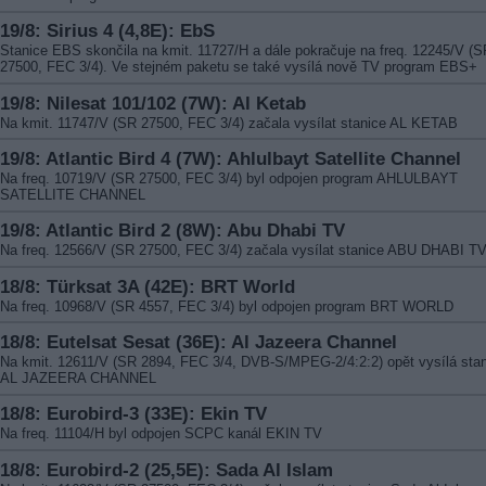
19/8: Sirius 4 (4,8E): EbS
Stanice EBS skončila na kmit. 11727/H a dále pokračuje na freq. 12245/V (S
27500, FEC 3/4). Ve stejném paketu se také vysílá nově TV program EBS+
19/8: Nilesat 101/102 (7W): Al Ketab
Na kmit. 11747/V (SR 27500, FEC 3/4) začala vysílat stanice AL KETAB
19/8: Atlantic Bird 4 (7W): Ahlulbayt Satellite Channel
Na freq. 10719/V (SR 27500, FEC 3/4) byl odpojen program AHLULBAYT
SATELLITE CHANNEL
19/8: Atlantic Bird 2 (8W): Abu Dhabi TV
Na freq. 12566/V (SR 27500, FEC 3/4) začala vysílat stanice ABU DHABI T
18/8: Türksat 3A (42E): BRT World
Na freq. 10968/V (SR 4557, FEC 3/4) byl odpojen program BRT WORLD
18/8: Eutelsat Sesat (36E): Al Jazeera Channel
Na kmit. 12611/V (SR 2894, FEC 3/4, DVB-S/MPEG-2/4:2:2) opět vysílá sta
AL JAZEERA CHANNEL
18/8: Eurobird-3 (33E): Ekin TV
Na freq. 11104/H byl odpojen SCPC kanál EKIN TV
18/8: Eurobird-2 (25,5E): Sada Al Islam