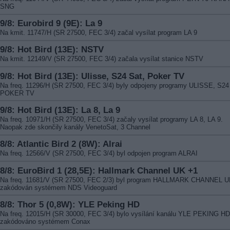
SNG
9/8: Eurobird 9 (9E): La 9
Na kmit. 11747/H (SR 27500, FEC 3/4) začal vysílat program LA 9
9/8: Hot Bird (13E): NSTV
Na kmit. 12149/V (SR 27500, FEC 3/4) začala vysílat stanice NSTV
9/8: Hot Bird (13E): Ulisse, S24 Sat, Poker TV
Na freq. 11296/H (SR 27500, FEC 3/4) byly odpojeny programy ULISSE, S24
POKER TV
9/8: Hot Bird (13E): La 8, La 9
Na freq. 10971/H (SR 27500, FEC 3/4) začaly vysílat programy LA 8, LA 9.
Naopak zde skončily kanály VenetoSat, 3 Channel
8/8: Atlantic Bird 2 (8W): Alrai
Na freq. 12566/V (SR 27500, FEC 3/4) byl odpojen program ALRAI
8/8: EuroBird 1 (28,5E): Hallmark Channel UK +1
Na freq. 11681/V (SR 27500, FEC 2/3) byl program HALLMARK CHANNEL U
zakódován systémem NDS Videoguard
8/8: Thor 5 (0,8W): YLE Peking HD
Na freq. 12015/H (SR 30000, FEC 3/4) bylo vysílání kanálu YLE PEKING HD
zakódováno systémem Conax