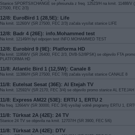
Stanice SPORTSXCHANGE se přesunula z freq. 12523/H na kmit. 11488/V 
27500, FEC 2/3)
12/8: EuroBird 1 (28,5E): Life
Na kmit. 11260/V (SR 27500, FEC 2/3) začala vysílat stanice LIFE
12/8: Badr 4 (26E): info.Mohammed test
Na kmit. 12149/H byl odpojen test INFO.MOHAMMED TEST
12/8: Eurobird 9 (9E): Platforma HD
Na kmit. 11958/V (SR 26400, FEC 2/3, DVB-S2/8PSK) se objevilo FTA prom
PLATFORMA HD
11/8: Atlantic Bird 1 (12,5W): Canale 8
Na kmit. 11386/H (SR 27500, FEC 7/8) začala vysílat stanice CANALE 8
11/8: Eutelsat Sesat (36E): Al Etejah TV
Na kmit. 12592/V (SR 2170, FEC 3/4) se objevilo promo stanice AL ETEJAH
11/8: Express AM22 (53E): ERTU 1, ERTU 2
Na freq. 12664/V (SR 30000, FEC 3/4) vysílají volně programy ERTU 1, ERT
11/8: Türksat 2A (42E): 24 TV
Stanice 24 TV se objevila na kmit. 12707/H (SR 3900, FEC 5/6)
11/8: Türksat 2A (42E): DTV