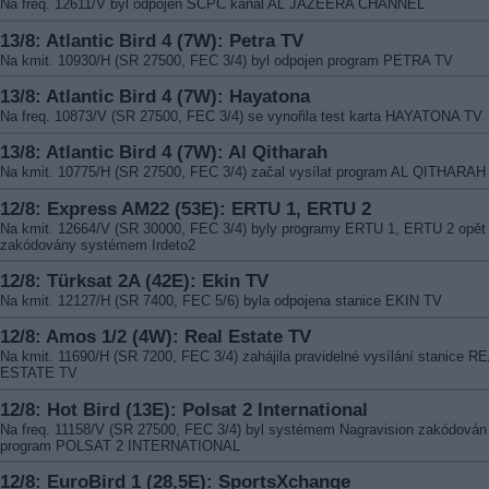
Na freq. 12611/V byl odpojen SCPC kanál AL JAZEERA CHANNEL
13/8: Atlantic Bird 4 (7W): Petra TV
Na kmit. 10930/H (SR 27500, FEC 3/4) byl odpojen program PETRA TV
13/8: Atlantic Bird 4 (7W): Hayatona
Na freq. 10873/V (SR 27500, FEC 3/4) se vynořila test karta HAYATONA TV
13/8: Atlantic Bird 4 (7W): Al Qitharah
Na kmit. 10775/H (SR 27500, FEC 3/4) začal vysílat program AL QITHARAH
12/8: Express AM22 (53E): ERTU 1, ERTU 2
Na kmit. 12664/V (SR 30000, FEC 3/4) byly programy ERTU 1, ERTU 2 opět
zakódovány systémem Irdeto2
12/8: Türksat 2A (42E): Ekin TV
Na kmit. 12127/H (SR 7400, FEC 5/6) byla odpojena stanice EKIN TV
12/8: Amos 1/2 (4W): Real Estate TV
Na kmit. 11690/H (SR 7200, FEC 3/4) zahájila pravidelné vysílání stanice R
ESTATE TV
12/8: Hot Bird (13E): Polsat 2 International
Na freq. 11158/V (SR 27500, FEC 3/4) byl systémem Nagravision zakódován
program POLSAT 2 INTERNATIONAL
12/8: EuroBird 1 (28,5E): SportsXchange