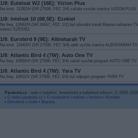
1/8: Eutelsat W2 (16E): Vizion Plus
Na kmit. 11282/H (SR 27500, FEC 3/4) začala vysílat stanice VIZION PLUS
1/8: Intelsat 10 (68,5E): Ezekiel
Na freq. 12682/H (SR 26657, FEC 1/2) byl původní kanál Manna nahrazen T
stanicí EZEKIEL
1/8: Eurobird 9 (9E): Albisharah TV
Na kmit. 11843/V (SR 27500, FEC 3/4) opět vysílá stanice ALBISHARAH TV
1/8: Atlantic Bird 4 (7W): Auto One TV
Na freq. 10930/H (SR 27500, FEC 3/4) začal vysílat program AUTO ONE TV
1/8: Atlantic Bird 4 (7W): Yara TV
Na freq. 10911/V (SR 27500, FEC 3/4) byl odpojen program YARA TV
Parabola.cz
- web o satelitní, terestrické a kabelové televizi, © 2000–202
•
O webu parabola.cz
•
O souborech cookies
•
Inzerce
•
Kontakt
•
Dovolená u moře
•
Bazény