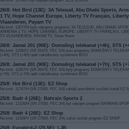
Na kmit. 11766/H byl odpojen program SELEVISION
26/8: Hot Bird (13E): 3A Telesud, Abu Dhabi Sports, Arm
1 TV, Hope Channel Europe, Liberty TV Français, Libert
Vlaanderen, Payam TV
Na kmit. 12577/H byly odpojeny programy 3A TELESUD, ABU DHABI SPOR
ARMENIA 1 TV, HOPE CHANNEL EUROPE, LIBERTY TV FRANÇAIS, LIB
TV VLAANDEREN, PAYAM TV, Show Room
26/8: Jamal 201 (90E): Domašnyj telekanal (+4h), STS (+
Na kmit. 11092/V (SR 26470, FEC 3/4) jsou programy DOMAŠNYJ TELEKA
(+4H), STS (+4H) opět zakódovány systémem BISS
26/8: Jamal 201 (90E): Domašnyj telekanal (+7h), STS (+
Na kmit. 11057/V (SR 26470, FEC 3/4) byly programy DOMAŠNYJ TELEKA
(+7H), STS (+7H) opět zakódovány systémem BISS
25/8: Hot Bird (13E): EZ Shop
Na kmit. 11747/H (SR 27500, FEC 3/4) zahájil pravidelné vysílání kanál EZ
25/8: Badr 4 (26E): Bahrain Sports 2
Na kmit. 12226/H (SR 27500, FEC 3/4) byl odpojen program BAHRAIN SPO
25/8: Badr 4 (26E): EZ Shop
Na kmit. 12169/V (SR 27500, FEC 3/4) začal vysílat program EZ SHOP
25/8: Eurobird-2 (25,5E): LJB