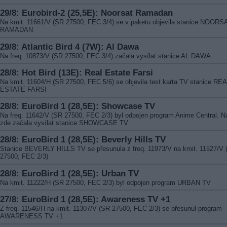
29/8: Eurobird-2 (25,5E): Noorsat Ramadan
Na kmit. 11661/V (SR 27500, FEC 3/4) se v paketu objevila stanice NOORS
RAMADAN
29/8: Atlantic Bird 4 (7W): Al Dawa
Na freq. 10873/V (SR 27500, FEC 3/4) začala vysílat stanice AL DAWA
28/8: Hot Bird (13E): Real Estate Farsi
Na kmit. 11604/H (SR 27500, FEC 5/6) se objevila test karta TV stanice RE
ESTATE FARSI
28/8: EuroBird 1 (28,5E): Showcase TV
Na freq. 11642/V (SR 27500, FEC 2/3) byl odpojen program Anime Central. 
zde začala vysílat stanice SHOWCASE TV
28/8: EuroBird 1 (28,5E): Beverly Hills TV
Stanice BEVERLY HILLS TV se přesunula z freq. 11973/V na kmit. 11527/V
27500, FEC 2/3)
28/8: EuroBird 1 (28,5E): Urban TV
Na kmit. 11222/H (SR 27500, FEC 2/3) byl odpojen program URBAN TV
27/8: EuroBird 1 (28,5E): Awareness TV +1
Z freq. 11546/H na kmit. 11307/V (SR 27500, FEC 2/3) se přesunul program
AWARENESS TV +1