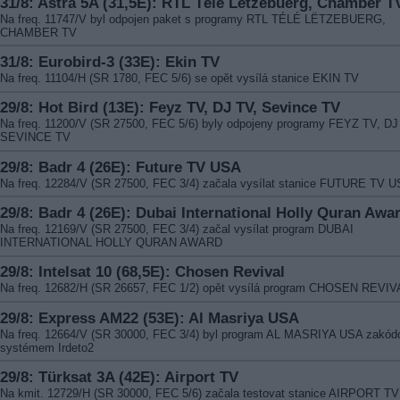
31/8: Astra 5A (31,5E): RTL Télé Lëtzebuerg, Chamber T
Na freq. 11747/V byl odpojen paket s programy RTL TÉLÉ LËTZEBUERG,
CHAMBER TV
31/8: Eurobird-3 (33E): Ekin TV
Na freq. 11104/H (SR 1780, FEC 5/6) se opět vysílá stanice EKIN TV
29/8: Hot Bird (13E): Feyz TV, DJ TV, Sevince TV
Na freq. 11200/V (SR 27500, FEC 5/6) byly odpojeny programy FEYZ TV, DJ
SEVINCE TV
29/8: Badr 4 (26E): Future TV USA
Na freq. 12284/V (SR 27500, FEC 3/4) začala vysílat stanice FUTURE TV 
29/8: Badr 4 (26E): Dubai International Holly Quran Awa
Na freq. 12169/V (SR 27500, FEC 3/4) začal vysílat program DUBAI
INTERNATIONAL HOLLY QURAN AWARD
29/8: Intelsat 10 (68,5E): Chosen Revival
Na freq. 12682/H (SR 26657, FEC 1/2) opět vysílá program CHOSEN REVIV
29/8: Express AM22 (53E): Al Masriya USA
Na freq. 12664/V (SR 30000, FEC 3/4) byl program AL MASRIYA USA zakód
systémem Irdeto2
29/8: Türksat 3A (42E): Airport TV
Na kmit. 12729/H (SR 30000, FEC 5/6) začala testovat stanice AIRPORT TV