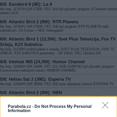
6/8: Eurobird 9 (9E): La 9
Na freq. 11747/H (SR 27500, FEC 3/4) byl původní program 3 Channel nahra
stanicí LA 9
6/8: Atlantic Bird 2 (8W): RTR Planeta
Na freq. 10794/V (SR 27500, FEC 3/4) byl program RTR PLANETA opět
zakódován. CA Conax + NDS Videoguard
6/8: Atlantic Bird 1 (12,5W): Svet Plus Televizija, Fox TV
Srbija, K23 Subotica
Na freq. 11176/H změnil paket s kanály SVET PLUS TELEVIZIJA, FOX TV
SRBIJA, K23 SUBOTICA parametry - SR 10831, FEC zůstává 3/4
6/8: Intelsat 905 (24,5W): Humor Channel
Na freq. 11048/H (SR 14400, FEC 2/3, DVB-S2/8PSK) byl původní program
Cosmovision nahrazen stanicí HUMOR CHANNEL
5/8: Hellas Sat 2 (39E): Esperia TV
Na freq. 12606/H (SR 30000, FEC 5/6) byla odpojena stanice ESPERIA TV
5/8: Atlantic Bird 2 (8W): NBN
Na kmit. 11056/H (SR 27500, FEC 3/4) byla odpojena stanice NBN
5/8: Atlantic Bird 4 (7W): Al Qiethara, Al Wasl Al Arabi
Parabola.cz -
Do Not Process My Personal
Information
Na freq. 10775/H (SR 27500, FEC 3/4) se objevily kanály AL QIETHARA, AL
WASL AL ARABI