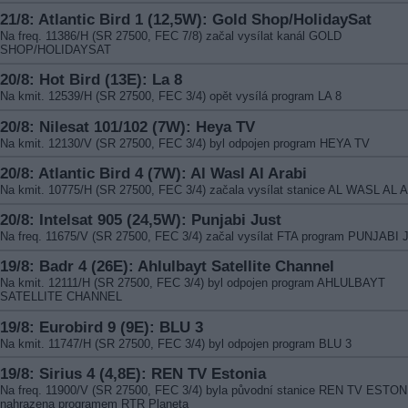
21/8: Atlantic Bird 1 (12,5W): Gold Shop/HolidaySat
Na freq. 11386/H (SR 27500, FEC 7/8) začal vysílat kanál GOLD
SHOP/HOLIDAYSAT
20/8: Hot Bird (13E): La 8
Na kmit. 12539/H (SR 27500, FEC 3/4) opět vysílá program LA 8
20/8: Nilesat 101/102 (7W): Heya TV
Na kmit. 12130/V (SR 27500, FEC 3/4) byl odpojen program HEYA TV
20/8: Atlantic Bird 4 (7W): Al Wasl Al Arabi
Na kmit. 10775/H (SR 27500, FEC 3/4) začala vysílat stanice AL WASL AL 
20/8: Intelsat 905 (24,5W): Punjabi Just
Na freq. 11675/V (SR 27500, FEC 3/4) začal vysílat FTA program PUNJABI
19/8: Badr 4 (26E): Ahlulbayt Satellite Channel
Na kmit. 12111/H (SR 27500, FEC 3/4) byl odpojen program AHLULBAYT
SATELLITE CHANNEL
19/8: Eurobird 9 (9E): BLU 3
Na kmit. 11747/H (SR 27500, FEC 3/4) byl odpojen program BLU 3
19/8: Sirius 4 (4,8E): REN TV Estonia
Na freq. 11900/V (SR 27500, FEC 3/4) byla původní stanice REN TV ESTON
nahrazena programem RTR Planeta