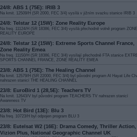
24/8: ABS 1 (75E): IRIB 3
Na kmit. 12509/H (SR 2000, FEC 3/4) vysílá v jižním svazku stanice IRIB 3
24/8: Telstar 12 (15W): Zone Reality Europe
Na freq. 11124/H (SR 18386, FEC 3/4) vysílá přechodně volně program ZON
REALITY EUROPE
24/8: Telstar 12 (15W): Extreme Sports Channel France,
Zone Reality Emea
Na freq. 11150/H (SR 18386, FEC 3/4) vysílají přechodně FTA stanice EXT
SPORTS CHANNEL FRANCE, ZONE REALITY EMEA
23/8: ABS 1 (75E): The Healing Channel
Na kmit. 12579/H (SR 22000, FEC 3/4) byl původní program Al Hayat Life Ch
nahrazen stanicí THE HEALING CHANNEL
23/8: EuroBird 1 (28,5E): Teachers TV
Na kmit. 12643/V byl původní program TEACHERS TV nahrazen stanicí
Awareness TV
23/8: Hot Bird (13E): Blu 3
Na freq. 10723/H byl odpojen program BLU 3
23/8: Eutelsat W2 (16E): Drama Comedy, Thriller Action,
Vizion Plus, National Geographic Channel UK