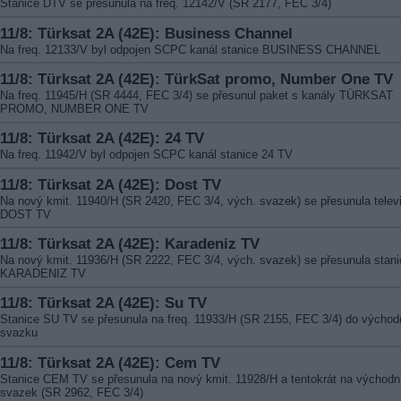
Stanice DTV se přesunula na freq. 12142/V (SR 2177, FEC 3/4)
11/8: Türksat 2A (42E): Business Channel
Na freq. 12133/V byl odpojen SCPC kanál stanice BUSINESS CHANNEL
11/8: Türksat 2A (42E): TürkSat promo, Number One TV
Na freq. 11945/H (SR 4444, FEC 3/4) se přesunul paket s kanály TÜRKSAT
PROMO, NUMBER ONE TV
11/8: Türksat 2A (42E): 24 TV
Na freq. 11942/V byl odpojen SCPC kanál stanice 24 TV
11/8: Türksat 2A (42E): Dost TV
Na nový kmit. 11940/H (SR 2420, FEC 3/4, vých. svazek) se přesunula telev
DOST TV
11/8: Türksat 2A (42E): Karadeniz TV
Na nový kmit. 11936/H (SR 2222, FEC 3/4, vých. svazek) se přesunula stani
KARADENIZ TV
11/8: Türksat 2A (42E): Su TV
Stanice SU TV se přesunula na freq. 11933/H (SR 2155, FEC 3/4) do východ
svazku
11/8: Türksat 2A (42E): Cem TV
Stanice CEM TV se přesunula na nový kmit. 11928/H a tentokrát na východn
svazek (SR 2962, FEC 3/4)