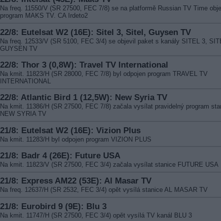
Na freq. 11550/V (SR 27500, FEC 7/8) se na platformě Russian TV Time obje
program MAKS TV. CA Irdeto2
22/8: Eutelsat W2 (16E): Sitel 3, Sitel, Guysen TV
Na freq. 12533/V (SR 5100, FEC 3/4) se objevil paket s kanály SITEL 3, SIT
GUYSEN TV
22/8: Thor 3 (0,8W): Travel TV International
Na kmit. 11823/H (SR 28000, FEC 7/8) byl odpojen program TRAVEL TV
INTERNATIONAL
22/8: Atlantic Bird 1 (12,5W): New Syria TV
Na kmit. 11386/H (SR 27500, FEC 7/8) začala vysílat pravidelný program sta
NEW SYRIA TV
21/8: Eutelsat W2 (16E): Vizion Plus
Na kmit. 11283/H byl odpojen program VIZION PLUS
21/8: Badr 4 (26E): Future USA
Na kmit. 11823/V (SR 27500, FEC 3/4) začala vysílat stanice FUTURE USA
21/8: Express AM22 (53E): Al Masar TV
Na freq. 12637/H (SR 2532, FEC 3/4) opět vysílá stanice AL MASAR TV
21/8: Eurobird 9 (9E): Blu 3
Na kmit. 11747/H (SR 27500, FEC 3/4) opět vysílá TV kanál BLU 3