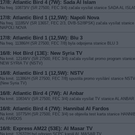
17/8: Atlantic Bird 4 (7W): Sada Al Islam
Na freq. 10873/V (SR 27500, FEC 3/4) začala vysílat stanice SADA AL ISL
17/8: Atlantic Bird 1 (12,5W): Napoli Nova
Na freq. 11185/V (SR 13657, FEC 2/3, DVB-S2/8PSK) začala vysílat stanice
NAPOLI NOVA
17/8: Atlantic Bird 1 (12,5W): Blu 3
Na freq. 11386/H (SR 27500, FEC 7/8) byla odpojena stanice BLU 3
16/8: Hot Bird (13E): New Syria TV
Na kmit. 12149/V (SR 27500, FEC 3/4) začala vysílat promo program stanice
NEW SYRIA TV (NSTV)
16/8: Atlantic Bird 1 (12,5W): NSTV
Na kmit. 11386/H (SR 27500, FEC 7/8) spustila promo vysílání stanice NST
(New Syria TV)
16/8: Atlantic Bird 4 (7W): Al Anbar
Na kmit. 10834/V (SR 27500, FEC 3/4) začala vysílat TV stanice AL ANBAR
16/8: Atlantic Bird 4 (7W): Hannibal Al Fardos
Na kmit. 10775/H (SR 27500, FEC 3/4) se objevila test karta stanice HANNI
AL FARDOS
16/8: Express AM22 (53E): Al Masar TV
Na kmit. 12637/H byl odpojen SCPC kanál AL MASAR TV