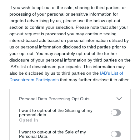
5/8: Badr 4 (26E): Sajaya TV
If you wish to opt-out of the sale, sharing to third parties, or
Na freq. 12092/V (SR 27500, FEC 3/4) začala vysílat stanice SAJAYA TV
processing of your personal or sensitive information for
targeted advertising by us, please use the below opt-out
5/8: Badr 3 (26E): NBN
section to confirm your selection. Please note that after your
Na freq. 11823/V byl odpojen TV kanál NBN
opt-out request is processed you may continue seeing
5/8: Badr 3 (26E): Al Waseet info
interest-based ads based on personal information utilized by
Na freq. 11746/V (SR 27500, FEC 3/4) se objevila test karta AL WASEET I
us or personal information disclosed to third parties prior to
your opt-out. You may separately opt-out of the further
4/8: Badr 4 (26E): ERI TV, Al Senaaea I.I.C.
disclosure of your personal information by third parties on the
Na freq. 12284/V (SR 27500, FEC 3/4) začaly vysílat programy ERI TV, AL
SENAAEA I.I.C.
IAB’s list of downstream participants. This information may
also be disclosed by us to third parties on the
IAB’s List of
4/8: Badr 4 (26E): Funoon Plus
Downstream Participants
that may further disclose it to other
Na freq. 12149/H (SR 27500, FEC 3/4) začala vysílat stanice FUNOON PLU
third parties.
4/8: Badr 4 (26E): SmartsWay Channel
Na freq. 12092/V skončil kanál SMARTSWAY CHANNEL
Personal Data Processing Opt Outs
4/8: Badr 3 (26E): Al Najah
I want to opt-out of the Sharing of my
Na freq. 11862/V byl odpojen program AL NAJAH
personal data.
Opted In
4/8: Atlantic Bird 4 (7W): Al Sehah
Na freq. 10834/V (SR 27500, FEC 3/4) byla odpojena stanice AL SEHAH
I want to opt-out of the Sale of my
Personal Data.