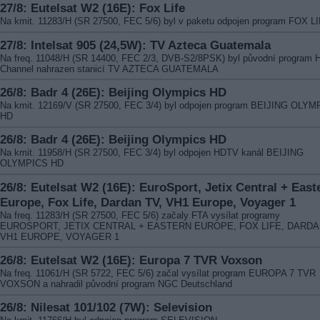
27/8: Eutelsat W2 (16E): Fox Life
Na kmit. 11283/H (SR 27500, FEC 5/6) byl v paketu odpojen program FOX L
27/8: Intelsat 905 (24,5W): TV Azteca Guatemala
Na freq. 11048/H (SR 14400, FEC 2/3, DVB-S2/8PSK) byl původní program 
Channel nahrazen stanicí TV AZTECA GUATEMALA
26/8: Badr 4 (26E): Beijing Olympics HD
Na kmit. 12169/V (SR 27500, FEC 3/4) byl odpojen program BEIJING OLY
HD
26/8: Badr 4 (26E): Beijing Olympics HD
Na kmit. 11958/H (SR 27500, FEC 3/4) byl odpojen HDTV kanál BEIJING
OLYMPICS HD
26/8: Eutelsat W2 (16E): EuroSport, Jetix Central + East
Europe, Fox Life, Dardan TV, VH1 Europe, Voyager 1
Na freq. 11283/H (SR 27500, FEC 5/6) začaly FTA vysílat programy
EUROSPORT, JETIX CENTRAL + EASTERN EUROPE, FOX LIFE, DARDA
VH1 EUROPE, VOYAGER 1
26/8: Eutelsat W2 (16E): Europa 7 TVR Voxson
Na freq. 11061/H (SR 5722, FEC 5/6) začal vysílat program EUROPA 7 TVR
VOXSON a nahradil původní program NGC Deutschland
26/8: Nilesat 101/102 (7W): Selevision