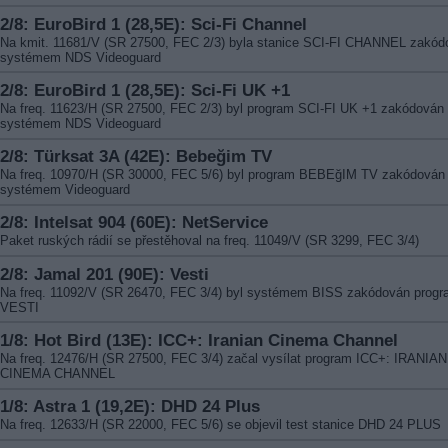
2/8: EuroBird 1 (28,5E): Sci-Fi Channel
Na kmit. 11681/V (SR 27500, FEC 2/3) byla stanice SCI-FI CHANNEL zakód
systémem NDS Videoguard
2/8: EuroBird 1 (28,5E): Sci-Fi UK +1
Na freq. 11623/H (SR 27500, FEC 2/3) byl program SCI-FI UK +1 zakódován
systémem NDS Videoguard
2/8: Türksat 3A (42E): Bebeğim TV
Na freq. 10970/H (SR 30000, FEC 5/6) byl program BEBEğIM TV zakódován
systémem Videoguard
2/8: Intelsat 904 (60E): NetService
Paket ruských rádií se přestěhoval na freq. 11049/V (SR 3299, FEC 3/4)
2/8: Jamal 201 (90E): Vesti
Na freq. 11092/V (SR 26470, FEC 3/4) byl systémem BISS zakódován prog
VESTI
1/8: Hot Bird (13E): ICC+: Iranian Cinema Channel
Na freq. 12476/H (SR 27500, FEC 3/4) začal vysílat program ICC+: IRANIAN
CINEMA CHANNEL
1/8: Astra 1 (19,2E): DHD 24 Plus
Na freq. 12633/H (SR 22000, FEC 5/6) se objevil test stanice DHD 24 PLUS