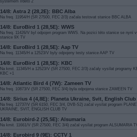
systémem Irdeto 2
14/8: Astra 2 (28,2E): BBC Alba
Na freq. 11954/H (SR 27500, FEC 2/3) začala testovat stanice BBC ALBA
14/8: EuroBird 1 (28,5E): WWS
Na freq. 11426/V byl odpojen program WWS. Na pozici této stanice se nyní v
stanice 9X TV
14/8: EuroBird 1 (28,5E): Aap TV
Na freq. 11345/H a 12523/V byly odpojeny testy stanice AAP TV
14/8: EuroBird 1 (28,5E): KBC
Na kmit. 11345/H a 12523/V (SR 27500, FEC 2/3) začaly vysílat programy 
KBC +1
14/8: Atlantic Bird 4 (7W): Zameen TV
Na freq. 10873/V (SR 27500, FEC 3/4) byla odpojena stanice ZAMEEN TV
14/8: Sirius 4 (4,8E): Planeta Ukraine, Svit, English Club
Na freq. 12737/V (SR 6150, FEC 3/4, DVB-S2) začal vysílat program PLAN
UKRAINE, SVIT, ENGLISH CLUB TV
14/8: Eurobird-2 (25,5E): Alsumaria
Na kmit. 11661/V (SR 27500, FEC 3/4) začal vysílat program ALSUMARIA T
14/8: Eurobird 9 (9E): CCTV 1