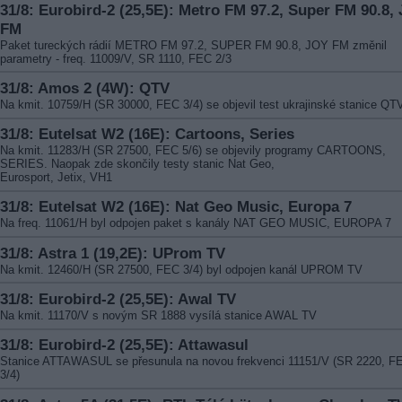
31/8: Eurobird-2 (25,5E): Metro FM 97.2, Super FM 90.8, 
FM
Paket tureckých rádií METRO FM 97.2, SUPER FM 90.8, JOY FM změnil
parametry - freq. 11009/V, SR 1110, FEC 2/3
31/8: Amos 2 (4W): QTV
Na kmit. 10759/H (SR 30000, FEC 3/4) se objevil test ukrajinské stanice QT
31/8: Eutelsat W2 (16E): Cartoons, Series
Na kmit. 11283/H (SR 27500, FEC 5/6) se objevily programy CARTOONS,
SERIES. Naopak zde skončily testy stanic Nat Geo,
Eurosport, Jetix, VH1
31/8: Eutelsat W2 (16E): Nat Geo Music, Europa 7
Na freq. 11061/H byl odpojen paket s kanály NAT GEO MUSIC, EUROPA 7
31/8: Astra 1 (19,2E): UProm TV
Na kmit. 12460/H (SR 27500, FEC 3/4) byl odpojen kanál UPROM TV
31/8: Eurobird-2 (25,5E): Awal TV
Na kmit. 11170/V s novým SR 1888 vysílá stanice AWAL TV
31/8: Eurobird-2 (25,5E): Attawasul
Stanice ATTAWASUL se přesunula na novou frekvenci 11151/V (SR 2220, F
3/4)