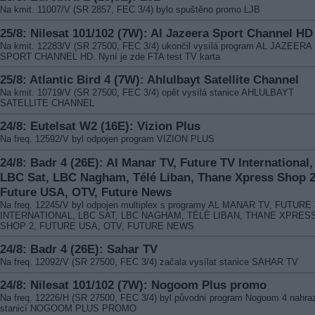
Na kmit. 11007/V (SR 2857, FEC 3/4) bylo spuštěno promo LJB
25/8: Nilesat 101/102 (7W): Al Jazeera Sport Channel HD
Na kmit. 12283/V (SR 27500, FEC 3/4) ukončil vysílá program AL JAZEERA
SPORT CHANNEL HD. Nyní je zde FTA test TV karta
25/8: Atlantic Bird 4 (7W): Ahlulbayt Satellite Channel
Na kmit. 10719/V (SR 27500, FEC 3/4) opět vysílá stanice AHLULBAYT
SATELLITE CHANNEL
24/8: Eutelsat W2 (16E): Vizion Plus
Na freq. 12592/V byl odpojen program VIZION PLUS
24/8: Badr 4 (26E): Al Manar TV, Future TV International,
LBC Sat, LBC Nagham, Télé Liban, Thane Xpress Shop 2
Future USA, OTV, Future News
Na freq. 12245/V byl odpojen multiplex s programy AL MANAR TV, FUTURE
INTERNATIONAL, LBC SAT, LBC NAGHAM, TÉLÉ LIBAN, THANE XPRES
SHOP 2, FUTURE USA, OTV, FUTURE NEWS
24/8: Badr 4 (26E): Sahar TV
Na freq. 12092/V (SR 27500, FEC 3/4) začala vysílat stanice SAHAR TV
24/8: Nilesat 101/102 (7W): Nogoom Plus promo
Na freq. 12226/H (SR 27500, FEC 3/4) byl původní program Nogoom 4 nahra
stanicí NOGOOM PLUS PROMO