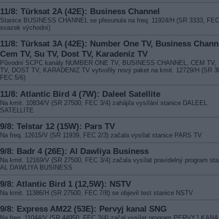
11/8: Türksat 2A (42E): Business Channel
Stanice BUSINESS CHANNEL se přesunula na freq. 11924/H (SR 3333, FEC
svazek východní)
11/8: Türksat 3A (42E): Number One TV, Business Chann
Cem TV, Su TV, Dost TV, Karadeniz TV
Původní SCPC kanály NUMBER ONE TV, BUSINESS CHANNEL, CEM TV,
TV, DOST TV, KARADENIZ TV vytvořily nový paket na kmit. 12729/H (SR 3
FEC 5/6)
11/8: Atlantic Bird 4 (7W): Daleel Satellite
Na kmit. 10834/V (SR 27500, FEC 3/4) zahájila vysílání stanice DALEEL
SATELLITE
9/8: Telstar 12 (15W): Pars TV
Na freq. 12615/V (SR 11939, FEC 2/3) začala vysílat stanice PARS TV
9/8: Badr 4 (26E): Al Dawliya Business
Na kmit. 12169/V (SR 27500, FEC 3/4) začala vysílat pravidelný program sta
AL DAWLIYA BUSINESS
9/8: Atlantic Bird 1 (12,5W): NSTV
Na kmit. 11386/H (SR 27500, FEC 7/8) se objevil test stanice NSTV
9/8: Express AM22 (53E): Pervyj kanal SNG
Na freq. 11044/V (SR 44950, FEC 3/4) začal vysílat program PERVYJ KANA