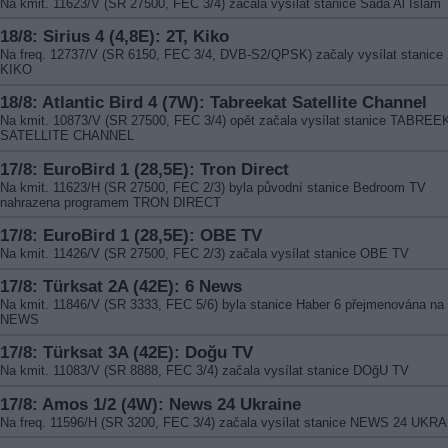
Na kmit. 11623/V (SR 27500, FEC 3/4) začala vysílat stanice Sada Al Islam
18/8: Sirius 4 (4,8E): 2T, Kiko
Na freq. 12737/V (SR 6150, FEC 3/4, DVB-S2/QPSK) začaly vysílat stanice 
KIKO
18/8: Atlantic Bird 4 (7W): Tabreekat Satellite Channel
Na kmit. 10873/V (SR 27500, FEC 3/4) opět začala vysílat stanice TABRE
SATELLITE CHANNEL
17/8: EuroBird 1 (28,5E): Tron Direct
Na kmit. 11623/H (SR 27500, FEC 2/3) byla původní stanice Bedroom TV
nahrazena programem TRON DIRECT
17/8: EuroBird 1 (28,5E): OBE TV
Na kmit. 11426/V (SR 27500, FEC 2/3) začala vysílat stanice OBE TV
17/8: Türksat 2A (42E): 6 News
Na kmit. 11846/V (SR 3333, FEC 5/6) byla stanice Haber 6 přejmenována na
NEWS
17/8: Türksat 3A (42E): Doğu TV
Na kmit. 11083/V (SR 8888, FEC 3/4) začala vysílat stanice DOğU TV
17/8: Amos 1/2 (4W): News 24 Ukraine
Na freq. 11596/H (SR 3200, FEC 3/4) začala vysílat stanice NEWS 24 UKR