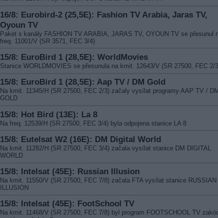
16/8: Eurobird-2 (25,5E): Fashion TV Arabia, Jaras TV,
Oyoun TV
Paket s kanály FASHION TV ARABIA, JARAS TV, OYOUN TV se přesunul 
freq. 11001/V (SR 3571, FEC 3/4)
15/8: EuroBird 1 (28,5E): WorldMovies
Stanice WORLDMOVIES se přesunula na kmit. 12643/V (SR 27500, FEC 2/3
15/8: EuroBird 1 (28,5E): Aap TV / DM Gold
Na kmit. 11345/H (SR 27500, FEC 2/3) začaly vysílat programy AAP TV / D
GOLD
15/8: Hot Bird (13E): La 8
Na freq. 12539/H (SR 27500, FEC 3/4) byla odpojena stanice LA 8
15/8: Eutelsat W2 (16E): DM Digital World
Na kmit. 11282/H (SR 27500, FEC 3/4) začala vysílat stanice DM DIGITAL
WORLD
15/8: Intelsat (45E): Russian Illusion
Na kmit. 11550/V (SR 27500, FEC 7/8) začala FTA vysílat stanice RUSSIAN
ILLUSION
15/8: Intelsat (45E): FootSchool TV
Na kmit. 11468/V (SR 27500, FEC 7/8) byl program FOOTSCHOOL TV zakó