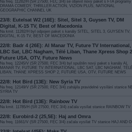
Na freq. 11282/H (SR 27500, FEC 3/4) se objevil nový paket s FTA programy
DRAMA COMEDY, THRILLER ACTION, VIZION PLUS, NATIONAL
GEOGRAPHIC CHANNEL UK
23/8: Eutelsat W2 (16E): Sitel, Sitel 3, Guysen TV, DM
Digital, K-15 TV, Best of Macedonia
Na kmit. 11282/H byl odpojen paket s kanály SITEL, SITEL 3, GUYSEN TV,
DIGITAL, K-15 TV, BEST OF MACEDONIA
22/8: Badr 4 (26E): Al Manar TV, Future TV International,
LBC Sat, LBC Nagham, Télé Liban, Thane Xpress Shop 2
Future USA, OTV, Future News
Na freq. 12245/V (SR 27500, FEC 3/4) byl spuštěn nový paket s kanály AL
MANAR TV, FUTURE TV INTERNATIONAL, LBC SAT, LBC NAGHAM, TÉL
LIBAN, THANE XPRESS SHOP 2, FUTURE USA, OTV, FUTURE NEWS
22/8: Hot Bird (13E): New Syria TV
Na freq. 12149/V (SR 27500, FEC 3/4) zahájila pravidelné vysílání stanice 
SYRIA TV
22/8: Hot Bird (13E): Rainbow TV
Na kmit. 11785/H (SR 27500, FEC 3/4) začala vysílat stanice RAINBOW TV
22/8: Eurobird-2 (25,5E): Haj and Omra
Na freq. 11661/V (SR 27500, FEC 3/4) začala vysílat TV stanice HAJ AND
22/8: Intelsat (45E): Maks TV