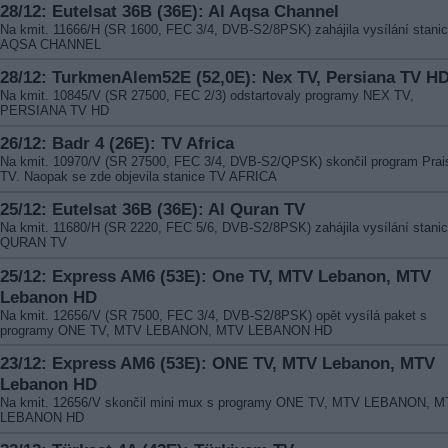
28/12: Eutelsat 36B (36E): Al Aqsa Channel
Na kmit. 11666/H (SR 1600, FEC 3/4, DVB-S2/8PSK) zahájila vysílání stani
AQSA CHANNEL
28/12: TurkmenAlem52E (52,0E): Nex TV, Persiana TV H
Na kmit. 10845/V (SR 27500, FEC 2/3) odstartovaly programy NEX TV,
PERSIANA TV HD
26/12: Badr 4 (26E): TV Africa
Na kmit. 10970/V (SR 27500, FEC 3/4, DVB-S2/QPSK) skončil program Prai
TV. Naopak se zde objevila stanice TV AFRICA
25/12: Eutelsat 36B (36E): Al Quran TV
Na kmit. 11680/H (SR 2220, FEC 5/6, DVB-S2/8PSK) zahájila vysílání stani
QURAN TV
25/12: Express AM6 (53E): One TV, MTV Lebanon, MTV
Lebanon HD
Na kmit. 12656/V (SR 7500, FEC 3/4, DVB-S2/8PSK) opět vysílá paket s
programy ONE TV, MTV LEBANON, MTV LEBANON HD
23/12: Express AM6 (53E): ONE TV, MTV Lebanon, MTV
Lebanon HD
Na kmit. 12656/V skončil mini mux s programy ONE TV, MTV LEBANON, 
LEBANON HD