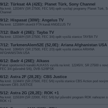
9/12: Türksat 4A (42E): Planet Türk, Sony Channel
Na kmit. 12034/V (SR 27500, FEC 5/6) opět vysílají programy Planet Türk, 
Channel
9/12: Hispasat (30W): Angelus TV
Na kmit. 12169/H skončil FTA kanál ANGELUS TV
7/12: Badr 4 (26E): Tayba TV
Na kmit. 12034/H (SR 27500, FEC 3/4) opět vysílá stanice TAYBA TV
7/12: TurkmenAlem52E (52,0E): Ariana Afghanistan USA
Na kmit. 10845/V (SR 27500, FEC 2/3) opět vysílá stanice ARIANA
AFGHANISTAN USA
6/12: Badr 4 (26E): Alkass
Paket sportovních kanálů ALKASS vysílá na kmit. 12245/V, SR 27500 s no
FEC 3/4 (původně 5/6), DVB-S2/8PSK
6/12: Astra 2F (28,2E): CBS Justice
Na kmit. 11344/V (SR 27500, FEC 5/6) vysílá stanice CBS Action pod nový
názvem CBS JUSTICE
5/12: Astra 2G (28,2E): ROK +1
Na kmit. 11553/H (SR 22000, FEC 5/6) byl původní program ROK nahrazen st
ROK +1