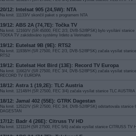
20/12: Intelsat 905 (24,5W): NTA
Na kmit. 11133/V skončil paket s programem NTA
19/12: ABS 2A (74,7E): Točka TV
Na kmit. 12160/V (SR 45000, FEC 2/3, DVB-S2/8PSK) bylo vysílání stanice
TOčKA TV zakódováno systémy Irdeto a Verimatrix
19/12: Eutelsat 9B (9E): RTS2
Na kmit. 11938/H (SR 27500, FEC 2/3, DVB-S2/8PSK) začala vysílat stanic
RTS2
19/12: Eutelsat Hot Bird (13E): Record TV Europa
Na kmit. 11662/V (SR 27500, FEC 3/4, DVB-S2/8PSK) začala vysílat stanic
RECORD TV EUROPA
18/12: Astra 1 (19,2E): TLC Austria
Na kmit. 12148/H (SR 27500, FEC 3/4) začala vysílat stanice TLC AUSTRIA
18/12: Jamal 402 (55E): GTRK Dagestan
Na kmit. 12522/V (SR 27500, FEC 3/4, DVB-S2/8PSK) odstartovala stanice
DAGESTAN
17/12: Badr 4 (26E): Citruss TV HD
Na kmit. 12111/H (SR 27500, FEC 5/6) začala vysílat stanice CITRUSS TV 