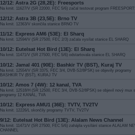
12/12: Astra 2G (28,2E): Freesports
Na kmit. 11627/V (SR 22000, FEC 5/6) začal testovat program FREESPOR
12/12: Astra 3B (23,5E): Brno TV
Na kmit. 12363/V skončila stanice BRNO TV
11/12: Express AM6 (53E): El Sharq
Na kmit. 12594/V (SR 27500, FEC 2/3) začala vysílat stanice EL SHARQ
10/12: Eutelsat Hot Bird (13E): El Sharq
Na kmit. 11471/V (SR 27500, FEC 5/6) odstartovala stanice EL SHARQ
10/12: Jamal 401 (90E): Bashkir TV (BST), Kuraj TV
Na kmit. 12554/V (SR 3375, FEC 3/4, DVB-S2/8PSK) se objevily programy
BASHKIR TV (BST), KURAJ TV
10/12: Amos 7 (4W): 12 kanal, TVA
Na kmit. 12518/H (SR 12500, FEC 3/4, DVB-S2/8PSK) se objevil nový mux 
programy 12 KANAL, TVA
10/12: Express AMU1 (36E): TVTV, TV2TV
Na kmit. 12226/L skončily programy TVTV, TV2TV
9/12: Eutelsat Hot Bird (13E): Alalam News Channel
Na kmit. 11471/V (SR 27500, FEC 5/6) zahájila vysílání stanice ALALAM 
CHANNEL