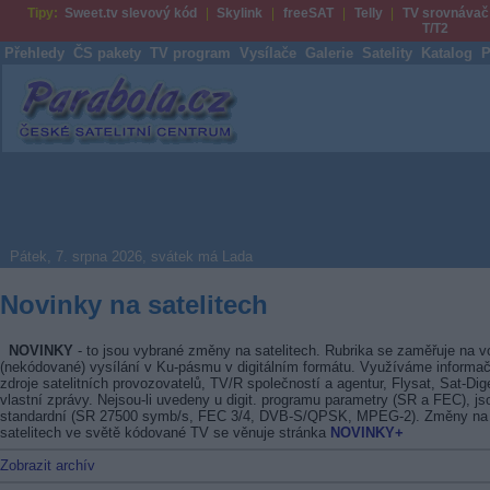
Tipy:
Sweet.tv slevový kód
Skylink
freeSAT
Telly
TV srovnávač
T/T2
Přehledy
ČS pakety
TV program
Vysílače
Galerie
Satelity
Katalog
P
Parabola.cz
Pátek, 7. srpna 2026, svátek má Lada
Novinky na satelitech
NOVINKY
- to jsou vybrané změny na satelitech. Rubrika se zaměřuje na v
(nekódované) vysílání v Ku-pásmu v digitálním formátu. Využíváme informač
zdroje satelitních provozovatelů, TV/R společností a agentur, Flysat, Sat-Dig
vlastní zprávy. Nejsou-li uvedeny u digit. programu parametry (SR a FEC), js
standardní (SR 27500 symb/s, FEC 3/4, DVB-S/QPSK, MPEG-2). Změny na
satelitech ve světě kódované TV se věnuje stránka
NOVINKY+
Zobrazit archív