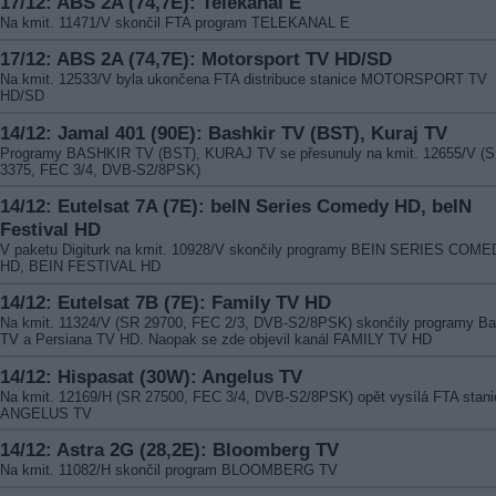
17/12: ABS 2A (74,7E): Telekanal E
Na kmit. 11471/V skončil FTA program TELEKANAL E
17/12: ABS 2A (74,7E): Motorsport TV HD/SD
Na kmit. 12533/V byla ukončena FTA distribuce stanice MOTORSPORT TV
HD/SD
14/12: Jamal 401 (90E): Bashkir TV (BST), Kuraj TV
Programy BASHKIR TV (BST), KURAJ TV se přesunuly na kmit. 12655/V (
3375, FEC 3/4, DVB-S2/8PSK)
14/12: Eutelsat 7A (7E): beIN Series Comedy HD, beIN
Festival HD
V paketu Digiturk na kmit. 10928/V skončily programy BEIN SERIES COM
HD, BEIN FESTIVAL HD
14/12: Eutelsat 7B (7E): Family TV HD
Na kmit. 11324/V (SR 29700, FEC 2/3, DVB-S2/8PSK) skončily programy Ba
TV a Persiana TV HD. Naopak se zde objevil kanál FAMILY TV HD
14/12: Hispasat (30W): Angelus TV
Na kmit. 12169/H (SR 27500, FEC 3/4, DVB-S2/8PSK) opět vysílá FTA stani
ANGELUS TV
14/12: Astra 2G (28,2E): Bloomberg TV
Na kmit. 11082/H skončil program BLOOMBERG TV