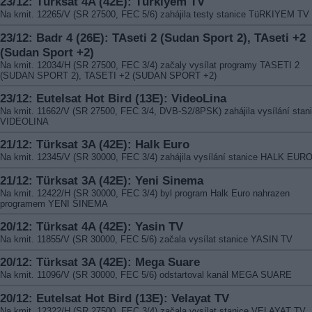
23/12: Türksat 4A (42E): Türkiyem TV
Na kmit. 12265/V (SR 27500, FEC 5/6) zahájila testy stanice TüRKIYEM TV
23/12: Badr 4 (26E): TAseti 2 (Sudan Sport 2), TAseti +2
(Sudan Sport +2)
Na kmit. 12034/H (SR 27500, FEC 3/4) začaly vysílat programy TASETI 2
(SUDAN SPORT 2), TASETI +2 (SUDAN SPORT +2)
23/12: Eutelsat Hot Bird (13E): VideoLina
Na kmit. 11662/V (SR 27500, FEC 3/4, DVB-S2/8PSK) zahájila vysílání stan
VIDEOLINA
21/12: Türksat 3A (42E): Halk Euro
Na kmit. 12345/V (SR 30000, FEC 3/4) zahájila vysílání stanice HALK EUR
21/12: Türksat 3A (42E): Yeni Sinema
Na kmit. 12422/H (SR 30000, FEC 3/4) byl program Halk Euro nahrazen
programem YENI SINEMA
20/12: Türksat 4A (42E): Yasin TV
Na kmit. 11855/V (SR 30000, FEC 5/6) začala vysílat stanice YASIN TV
20/12: Türksat 3A (42E): Mega Suare
Na kmit. 11096/V (SR 30000, FEC 5/6) odstartoval kanál MEGA SUARE
20/12: Eutelsat Hot Bird (13E): Velayat TV
Na kmit. 12322/H (SR 27500, FEC 3/4) začala vysílat stanice VELAYAT TV