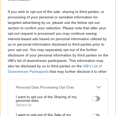
Na kmit. 12653/V (SR 43000, FEC 5/6) odstartovala stanice TV TOP SHOP
3/12: Eutelsat 7A (7E): TRT Çocuk
If you wish to opt-out of the sale, sharing to third parties, or
Na kmit. 11492/V skončila distribuce stanice TRT ÇOCUK
processing of your personal or sensitive information for
targeted advertising by us, please use the below opt-out
3/12: Express AT1 (56E): Dozd
section to confirm your selection. Please note that after your
Na kmit. 12207/R (SR 27500, FEC 3/4, DVB-S2/8PSK) bylo vysílání stanice
opt-out request is processed you may continue seeing
DOZD zakódováno systémem Viaccess
interest-based ads based on personal information utilized by
3/12: Astra 5B (31,5E): Dozd TV
us or personal information disclosed to third parties prior to
Na kmit. 12070/H (SR 30000, FEC 3/4, DVB-S2/8PSK) bylo vysílání stanice
your opt-out. You may separately opt-out of the further
DOZD TV zakódováno systémem Viaccess
disclosure of your personal information by third parties on the
3/12: Express AM6 (53E): Tele Shoma
IAB’s list of downstream participants. This information may
Na kmit. 12594/V skončila stanice Tele Shoma
also be disclosed by us to third parties on the
IAB’s List of
Downstream Participants
that may further disclose it to other
3/12: Intelsat 17 (66E): OMN
third parties.
Na kmit. 12609/V (SR 9000, FEC 3/5, DVB-S2/QPSK) začala vysílat stanic
1/12: Hellas Sat 3 (39E): Kanali Voulis HD
Personal Data Processing Opt Outs
Na kmit. 12441/V (SR 23666, FEC 2/3, DVB-S2/8PSK) odstartoval program
KANALI VOULIS HD
I want to opt-out of the Sharing of my
personal data.
1/12: Eutelsat Hot Bird (13E): QVC Italia
Opted In
Na kmit. 11541/V skončil program QVC ITALIA
I want to opt-out of the Sale of my