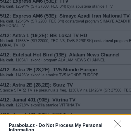
5/12: Express AM6 (53E): TTV
Na kmit. 12594/V (SR 27500, FEC 3/4) byla spuštěna stanice TTV
5/12: Express AM6 (53E): Simaye Azadi Iran National TV
Na kmit. 12645/V (SR 2200, FEC 3/4) odstartoval program SIMAYE AZADI 
NATIONAL TV
4/12: Astra 1 (19,2E): BB-Lokal TV HD
Na kmit. 11553/H (SR 22000, FEC 2/3, DVB-S2/8PSK) odstartoval program 
LOKAL TV HD
4/12: Eutelsat Hot Bird (13E): Alalam News Channel
Na kmit. 11054/H skončil program ALALAM NEWS CHANNEL
4/12: Astra 2E (28,2E): TV5 Monde Europe
Na kmit. 11426/V skončila stanice TV5 MONDE EUROPE
4/12: Astra 2E (28,2E): Starz TV
Stanice STARZ TV se přesunula z freq. 11307/V na 11426/V (SR 27500, FEC
4/12: Jamal 401 (90E): Vitrina TV
Na kmit. 12718/V skončila stanice VITRINA TV
4/12: Jamal 401 (90E): TRT Türk
Na kmit. 10972/H skončil program TRT Türk
Parabola.cz -
Do Not Process My Personal
4/12: ABS 2A (74,7E): TV TOP SHOP
Information