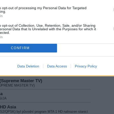
ila vysílání stanice Kanal Yek TV
to opt-out of processing my Personal Data for Targeted
TV
ing.
In
B-S2/QPSK) odstartoval kanál AMENUVEVE TV
nel Europe
o opt-out of Collection, Use, Retention, Sale, and/or Sharing
ersonal Data that Is Unrelated with the Purposes for which it
novil vysílání program GOSPEL CHANNEL EUROPE
lected.
In
 Saudi Arabia
 TV SAUDI ARABIA
CONFIRM
nna TV Saudi Arabia
 Saudi Arabia
ersiana Nostalgia
Data Deletion
Data Access
Privacy Policy
čal vysílat program PERSIANA NOSTALGIA. Naopak zde
 (Supreme Master TV)
 (SUPREME MASTER TV)
ja
SIJA
 HD Asia
-S2/QPSK) byl původní program MTA 1 HD nahrazen stanicí