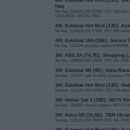
4/6: Eutelsat Hot Bird (13E): SN
Haq
Na freq. 11296/H (SR 27500, FEC 5/6) byl
CAALMIGA, WESAL HAQ
4/6: Eutelsat Hot Bird (13E): Az
Na freq. 11296/H (SR 27500, FEC 5/6) odst
4/6: Eutelsat 16A (16E): Aurora 
Na freq. 11262/H skončila stanice AURORA
3/6: ABS 2A (74,7E): Shopping L
Na freq. 10985/H (SR 35007, FEC 3/4, DV
3/6: Eutelsat 9B (9E): Italia Race
Na freq. 11727/V opět skončily programy 
3/6: Eutelsat Hot Bird (13E): Had
Na kmit. 11316/V (SR 27500, FEC 3/4) obnov
2/6: Hellas Sat 3 (39E): NKTV E
Na freq. 12463/H skončil program NKTV 
2/6: Astra 5B (31,5E): TBN Ukrai
Na freq. 12051/V (SR 30000, FEC 3/4, DVB
2/6: Eutelsat Hot Bird (13E): Ku