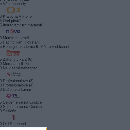
5 Všechnopárty
0 Královna Viktorie
5 Orel přistál
5 Instagram: trh marnosti
0 Mumie se vrací
5 Pacific Rim: Povstání
5 Policejní akademie 6: Město v obležení
5 Zákony vlka 2 (6)
0 Mordparta II (6)
0 Na vlastní nebezpečí
0 Profesionálové (3)
0 Profesionálové (4)
0 Duše jako kaviár
5 Sejdeme se na Cibulce
0 Sejdeme se na Cibulce
50 SeXoňa
0 Old Surehand
0 Neskoro večer