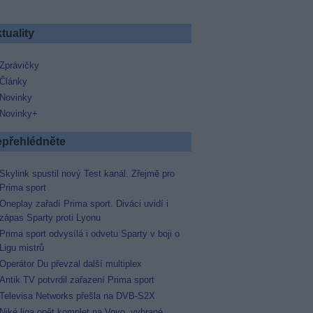
tuality
Zprávičky
Články
Novinky
Novinky+
přehlédněte
Skylink spustil nový Test kanál. Zřejmě pro
Prima sport
Oneplay zařadí Prima sport. Diváci uvidí i
zápas Sparty proti Lyonu
Prima sport odvysílá i odvetu Sparty v boji o
Ligu mistrů
Operátor Du převzal další multiplex
Antik TV potvrdil zařazení Prima sport
Televisa Networks přešla na DVB-S2X
Niké liga opět komplet na Voyo, vybrané