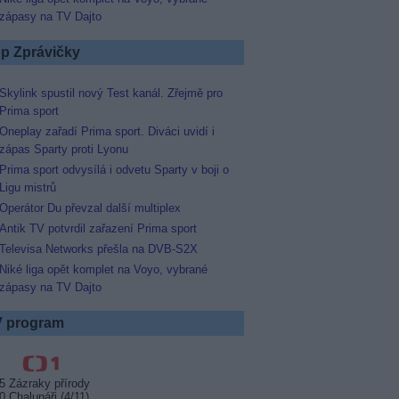
zápasy na TV Dajto
p Zprávičky
Skylink spustil nový Test kanál. Zřejmě pro
Prima sport
Oneplay zařadí Prima sport. Diváci uvidí i
zápas Sparty proti Lyonu
Prima sport odvysílá i odvetu Sparty v boji o
Ligu mistrů
Operátor Du převzal další multiplex
Antik TV potvrdil zařazení Prima sport
Televisa Networks přešla na DVB-S2X
Niké liga opět komplet na Voyo, vybrané
zápasy na TV Dajto
 program
5 Zázraky přírody
0 Chalupáři (4/11)