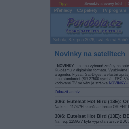
Tipy:
Sweet.tv slevový kód
Přehledy
ČS pakety
TV program
Parabola.cz
Sobota, 8. srpna 2026, svátek má Soběs
Novinky na satelitech
NOVINKY
- to jsou vybrané změny na sate
Ku-pásmu v digitálním formátu. Využíváme i
a agentur, Flysat, Sat-Digest a vlastní zprá
jsou standardní (SR 27500 symb/s, FEC 3/
kódované TV se věnuje stránka
NOVINKY+
Zobrazit archív
30/6: Eutelsat Hot Bird (13E): O
Na kmit. 11747/H skončila stanice ORIEN
30/6: Eutelsat Hot Bird (13E): B
Na freq. 12596/V byla vypnuta stanice BBC 