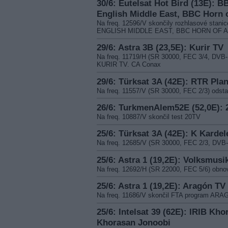
30/6: Eutelsat Hot Bird (13E): 
English Middle East, BBC Horn o
Na freq. 12596/V skončily rozhlasové s
ENGLISH MIDDLE EAST, BBC HORN OF 
29/6: Astra 3B (23,5E): Kurir TV
Na freq. 11719/H (SR 30000, FEC 3/4, DVB-
KURIR TV. CA Conax
29/6: Türksat 3A (42E): RTR Plan
Na freq. 11557/V (SR 30000, FEC 2/3) ods
26/6: TurkmenAlem52E (52,0E): 
Na freq. 10887/V skončil test 20TV
25/6: Türksat 3A (42E): K Karde
Na freq. 12685/V (SR 30000, FEC 2/3, DV
25/6: Astra 1 (19,2E): Volksmusik
Na freq. 12692/H (SR 22000, FEC 5/6) obn
25/6: Astra 1 (19,2E): Aragón TV 
Na freq. 11686/V skončil FTA program AR
25/6: Intelsat 39 (62E): IRIB Kh
Khorasan Jonoobi