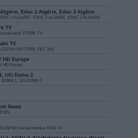
Algérie, Educ 2 Algérie, Educ 3 Algérie
my EDUC 1 ALGéRIE, EDUC 2 ALGéRIE, EDUC 3 ALGéRIE
rk TV
artoval kanál STERK TV
nahi TV
 12322/H (SR 27500, FEC 3/4)
TV HD Europe
TV HD Europe
 1, Uči Doma 2
čI DOMA 1, UčI DOMA 2
V
ient News
 NEWS
-S2/8PSK) testuje stanice TE60 TV