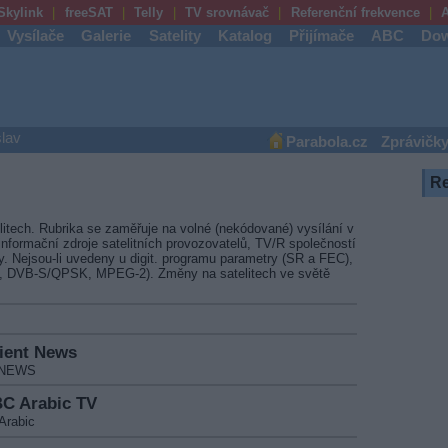
Skylink
freeSAT
Telly
TV srovnávač
Referenční frekvence
A
Vysílače
Galerie
Satelity
Katalog
Přijímače
ABC
Dow
lav
Parabola.cz
Zprávičk
R
litech. Rubrika se zaměřuje na volné (nekódované) vysílání v
nformační zdroje satelitních provozovatelů, TV/R společností
vy. Nejsou-li uvedeny u digit. programu parametry (SR a FEC),
4, DVB-S/QPSK, MPEG-2). Změny na satelitech ve světě
rient News
T NEWS
BC Arabic TV
Arabic