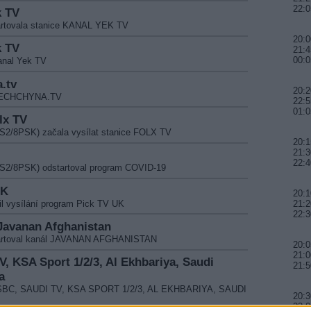
22:0
k TV
tartovala stanice KANAL YEK TV
20:0
k TV
21:4
00:0
anal Yek TV
.tv
20:2
DONECHCHYNA.TV
22:5
01:0
lx TV
-S2/8PSK) začala vysílat stanice FOLX TV
20:1
21:3
22:4
-S2/8PSK) odstartoval program COVID-19
UK
20:1
il vysílání program Pick TV UK
21:2
22:3
Javanan Afghanistan
startoval kanál JAVANAN AFGHANISTAN
20:0
21:0
V, KSA Sport 1/2/3, Al Ekhbariya, Saudi
21:
a
my SBC, SAUDI TV, KSA SPORT 1/2/3, AL EKHBARIYA, SAUDI
20:3
22:0