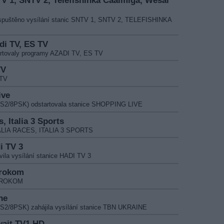
TV 1, SNTV 2, Telefishinka Caalmiga, Wesal
o spuštěno vysílání stanic SNTV 1, SNTV 2, TELEFISHINKA
adi TV, ES TV
artovaly programy AZADI TV, ES TV
TV
 TV
ive
B-S2/8PSK) odstartovala stanice SHOPPING LIVE
s, Italia 3 Sports
ITALIA RACES, ITALIA 3 SPORTS
i TV 3
ila vysílání stanice HADI TV 3
vrokom
EVROKOM
ne
-S2/8PSK) zahájila vysílání stanice TBN UKRAINE
wait TV1 HD