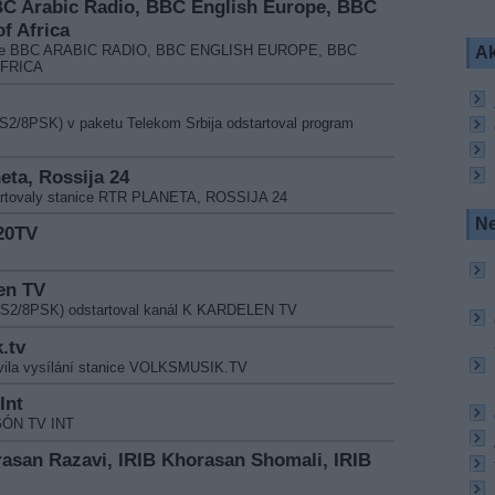
BBC Arabic Radio, BBC English Europe, BBC
f Africa
tanice BBC ARABIC RADIO, BBC ENGLISH EUROPE, BBC
Ak
AFRICA
S2/8PSK) v paketu Telekom Srbija odstartoval program
eta, Rossija 24
tartovaly stanice RTR PLANETA, ROSSIJA 24
Ne
20TV
len TV
B-S2/8PSK) odstartoval kanál K KARDELEN TV
.tv
ovila vysílání stanice VOLKSMUSIK.TV
Int
AGÓN TV INT
orasan Razavi, IRIB Khorasan Shomali, IRIB