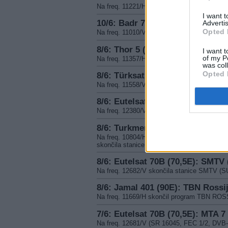
Na freq. 11221/H (SR 27500, FEC 3/4) obnov
I want 
10/6: Badr 7 (26E): Amenuveve 
Advertis
Opted 
Na freq. 11010/V (SR 27500, FEC 3/4, DV
8/6: Thor 5 (0,8W): Gospel Chan
I want t
of my P
Na freq. 11357/H (SR 24500, FEC 7/8) ob
was col
Opted 
8/6: Türksat 3A (42E): Sunna TV
Na freq. 11558/V skončil program SUNNA
8/6: Eutelsat Hot Bird (13E): Su
Na freq. 12380/V skončil program Sunna TV
8/6: TurkmenAlem52E (52,0E): P
Na freq. 10804/H (SR 27500, FEC 2/3) za
skončila stanice Persiana 6 Music v SD
8/6: Eutelsat 70B (70,5E): SMTV
Na freq. 12682/V skončila stanice SMTV
8/6: Jamal 401 (90E): TBN Rossi
Na freq. 11669/H skončil program TBN ROS
7/6: Eutelsat 70B (70,5E): MTA 7
Na freq. 12681/V (SR 16045, FEC 1/2, DVB