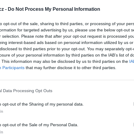
23:0
atan TV
cz -
Do Not Process My Personal Information
B-S2/8PSK) odstartoval program WATAN TV
20:0
 Internacional
20:3
to opt-out of the sale, sharing to third parties, or processing of your per
21:1
startovala FTA stanice ARAGóN TV INTERNACIONAL
formation for targeted advertising by us, please use the below opt-out s
r selection. Please note that after your opt-out request is processed y
20:3
B-S/QPSK/MPEG-4/SD) obnovila vysílání stanice BADEN TV
eing interest-based ads based on personal information utilized by us or
21:1
21:5
disclosed to third parties prior to your opt-out. You may separately opt-
losure of your personal information by third parties on the IAB’s list of
ila vysílání stanice PARS TV
20:
. This information may also be disclosed by us to third parties on the
IA
22:2
adi 7, hidayah Turkey
Participants
that may further disclose it to other third parties.
00:1
 4, HADI 7, HIDAYAH TURKEY
 Toosheh TV
a vysílat stanice Toosheh TV
l Data Processing Opt Outs
orgia, 1 TV Ganatleba
-S2/8PSK) odstartovaly stanice 1 TV GEORGIA, 1 TV
o opt-out of the Sharing of my personal data.
In
unnah
vila vysílání stanice SAUDI SUNNAH
o opt-out of the Sale of my Personal Data.
k TV
In