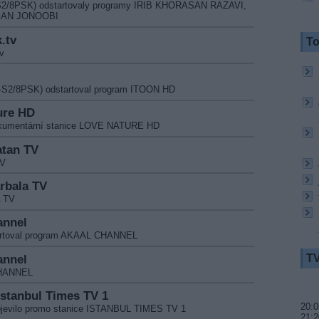
-S2/8PSK) odstartovaly programy IRIB KHORASAN RAZAVI,
SAN JONOOBI
.tv
To
v
-S2/8PSK) odstartoval program ITOON HD
ture HD
 dokumentární stanice LOVE NATURE HD
atan TV
TV
arbala TV
A TV
annel
tartoval program AKAAL CHANNEL
annel
TV
CHANNEL
Istanbul Times TV 1
20:0
objevilo promo stanice ISTANBUL TIMES TV 1
21:2