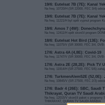
19/6: Eutelsat 7B (7E): Kanal Ye
Na freq. 10720/H (SR 22000, FEC 3/4) ods
19/6: Eutelsat 7B (7E): Kanal Ye
Na freq. 11221/H byl opět vypnut program K
19/6: Amos 7 (4W): Donechchyna
Na freq. 12411/H opět skončil program 
18/6: Eutelsat Hot Bird (13E): Fo
Na freq. 11075/V (SR 30000, FEC 3/4, DVB
17/6: Astra 4A (4,8E): Covid-19
Na freq. 11747/V (SR 30000, FEC 3/4, DVB
17/6: Astra 2E (28,2E): Pick TV 
Na freq. 11914/H (SR 27500, FEC 5/6) zaháj
17/6: TurkmenAlem52E (52,0E): 
Na freq. 10845/V (SR 27500, FEC 2/3) od
17/6: Badr 4 (26E): SBC, Saudi T
Thikrayat, Quran TV Saudi Arabi
Na freq. 12015/V skončil paket s progra
THIKRAYAT, QURAN TV SAUDI ARABIA