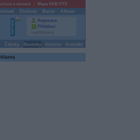
zimut a elevace
Mapa DVB-T/T2
nload
Diskuse
Bazar
Album
Registrace
Přihlášení
nepřihlášený
y
Články
Novinky
Inzerce
Kontakt
eklama