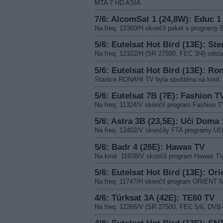
MTA 7 HD ASIA
7/6: AlcomSat 1 (24,8W): Educ 1 
Na freq. 12360/H skončil paket s progra
5/6: Eutelsat Hot Bird (13E): Ste
Na freq. 12322/H (SR 27500, FEC 3/4) odst
5/6: Eutelsat Hot Bird (13E): Ro
Stanice RONAHI TV byla spuštěna na kmit.
5/6: Eutelsat 7B (7E): Fashion 
Na freq. 11324/V skončil program Fashion 
5/6: Astra 3B (23,5E): Uči Doma
Na freq. 12402/V skončily FTA programy U
5/6: Badr 4 (26E): Hawas TV
Na kmit. 11938/V skončil program Hawas T
5/6: Eutelsat Hot Bird (13E): Or
Na freq. 11747/H skončil program ORIENT
4/6: Türksat 3A (42E): TE60 TV
Na freq. 12265/V (SR 27500, FEC 5/6, DVB