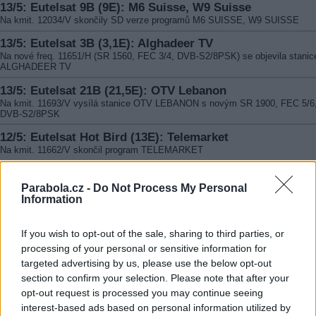
13/5: Eutelsat 9B (9E): M6 Suisse, W9 Suisse
Na kmit. 12034/V skončily SD verze programů M6 SUISSE, W9 SUISSE
13/5: Eutelsat 3B (3,1E): Alghadeer TV
Na nové freq. 11651/H (SR 1560, FEC 3/4, DVB-S2/8PSK) se objevila stanic
ALGHADEER TV
13/5: Eutelsat 21B (21,5E): OTV Lebanon
Na kmit. 11693/V vysílá stanice OTV LEBANON s novým SR 1900, FEC 5/6
DVB-S2/8PSK
12/5: Eutelsat Hot Bird (13E): Telemarket
Na kmit. 11662/V skončil program TELEMARKET
11/5: Eutelsat 9B (9E): W9 Suisse HD
Na kmit. 12034/V (SR 27500, FEC 3/4, DVB-S2/8PSK) zahájila vysílání stan
Parabola.cz -
Do Not Process My Personal
W9 SUISSE HD
Information
10/5: Astra 4A (4,8E): Vintage TV
Na kmit. 12284/V skončil program VINTAGE TV
If you wish to opt-out of the sale, sharing to third parties, or
processing of your personal or sensitive information for
10/5: Türksat 4A (42E): PowerTürk TV
targeted advertising by us, please use the below opt-out
Na kmit. 11824/V (SR 8000, FEC 3/4) odstartovala stanice POWERTüRK TV
section to confirm your selection. Please note that after your
8/5: Eutelsat Hot Bird (13E): Kentron TV
opt-out request is processed you may continue seeing
Na kmit. 11373/H (SR 27500, FEC 5/6) začala vysílat stanice KENTRON TV
interest-based ads based on personal information utilized by