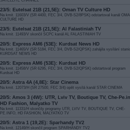
SATELLITE CHANNEL
23/5: Eutelsat 21B (21,5E): Oman TV Culture HD
Na kmit. 11603/V (SR 4400, FEC 3/4, DVB-S2/8PSK) odstartoval kanál OM
CULTURE HD
23/5: Eutelsat 21B (21,5E): Al Falastiniah TV
Na kmit. 11493/V skončil SCPC kanál AL FALASTINIAH TV
20/5: Express AM6 (53E): Kurdsat News HD
Na kmit. 11465/V (SR 5184, FEC 3/4, DVB-S2/QPSK) zahájila vysílání stani
KURDSAT NEWS HD
20/5: Express AM6 (53E): Kurdsat HD
Na kmit. 11458/V (SR 6295, FEC 3/4, DVB-S2/QPSK) odstartoval program
Kurdsat HD
20/5: Astra 4A (4,8E): Star Cinema
Na kmit. 12073/H (SR 27500, FEC 3/4) opět vysílá kanál STAR CINEMA
20/5: Amos 3 (4W): UTR, Lviv TV, Boutique TV, Che-Pe.in
HD Fashion, Malyatko TV
Na kmit. 11331/H skončily programy UTR, LVIV TV, BOUTIQUE TV, CHE-
PE.INFO, HD FASHION, MALYATKO TV
20/5: Astra 1 (19,2E): Sparhandy TV2
Na kmit. 12149/H skončil program SPARHANDY TV2