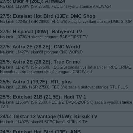
27/5: Badr 4 (26E): Arewa24
Na kmit. 11938/V (SR 27500, FEC 3/4) vysílá stanice AREWA24
27/5: Eutelsat Hot Bird (13E): DMC Shop
Na kmit. 12245/H (SR 29900, FEC 5/6) zahájila vysílání stanice DMC SHOP
27/5: Hispasat (30W): BabyFirst TV
Na kmit. 10730/H skončil program BABYFIRST TV
27/5: Astra 2E (28,2E): CNC World
Na kmit. 11427/V skončil program CNC WORLD
25/5: Astra 2E (28,2E): True Crime
Na kmit. 11427/V (SR 27500, FEC 2/3) začala vysílat stanice TRUE CRIME.
Naopak na této frekvenci skončil program CNC World
25/5: Astra 1 (19,2E): RTL plus
Na kmit. 12188/H (SR 27500, FEC 3/4) začala testovat stanice RTL PLUS
25/5: Eutelsat 21B (21,5E): Hadi TV 1
Na kmit. 11566/V (SR 2500, FEC 1/2, DVB-S2/QPSK) začala vysílat stanic
TV 1
24/5: Telstar 12 Vantage (15W): Kirkuk TV
Na kmit. 11492/V skončil SCPC kanál KIRKUK TV
24/5: Eutelsat Hot Bird (13E): ANB