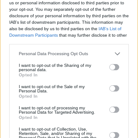
us or personal information disclosed to third parties prior to
5/5: Eutelsat 9B (9E): Global Tamil Vision
your opt-out. You may separately opt-out of the further
Na kmit. 11727/V skončil program GLOBAL TAMIL VISION
disclosure of your personal information by third parties on the
5/5: Eutelsat 9B (9E): Arise News
IAB’s list of downstream participants. This information may
Na kmit. 11996/V (SR 27500, FEC 3/4) začala vysílat stanice ARISE NEWS
also be disclosed by us to third parties on the
IAB’s List of
Downstream Participants
that may further disclose it to other
4/5: Eutelsat Hot Bird (13E): All In
third parties.
Na kmit. 11785/H skončila stanice ALL IN
4/5: Eutelsat Hot Bird (13E): ERT World Europe
Personal Data Processing Opt Outs
Na kmit. 11623/V (SR 27500, FEC 3/4) zahájila pravidelné vysílání stanice 
WORLD EUROPE
I want to opt-out of the Sharing of my
personal data.
4/5: Eutelsat Hot Bird (13E): CATV, IranAS Movie
Opted In
Na kmit. 12149/V skončily programy CATV, IRANAS MOVIE
I want to opt-out of the Sale of my
2/5: Hispasat (30W): Al Jazeera English
Personal Data.
Na kmit. 12092/V skončil program AL JAZEERA ENGLISH
Opted In
2/5: Eutelsat 7A (7E): TIN TV
I want to opt-out of processing my
Na kmit. 10720/H (SR 22000, FEC 3/4) začala vysílat stanice TIN TV
Personal Data for Targeted Advertising.
Opted In
2/5: Eutelsat Hot Bird (13E): SexySat Cams
Na kmit. 11727/V (SR 27500, FEC 3/4) se objevil program SEXYSAT CAMS
I want to opt-out of Collection, Use,
Retention, Sale, and/or Sharing of my
1/5: Eutelsat 21B (21,5E): Al Jadeed Sat, Hawacom
Personal Data that Is Unrelated with the