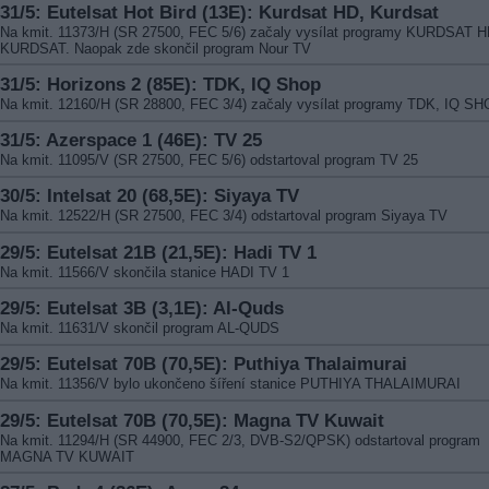
31/5: Eutelsat Hot Bird (13E): Kurdsat HD, Kurdsat
Na kmit. 11373/H (SR 27500, FEC 5/6) začaly vysílat programy KURDSAT H
KURDSAT. Naopak zde skončil program Nour TV
31/5: Horizons 2 (85E): TDK, IQ Shop
Na kmit. 12160/H (SR 28800, FEC 3/4) začaly vysílat programy TDK, IQ S
31/5: Azerspace 1 (46E): TV 25
Na kmit. 11095/V (SR 27500, FEC 5/6) odstartoval program TV 25
30/5: Intelsat 20 (68,5E): Siyaya TV
Na kmit. 12522/H (SR 27500, FEC 3/4) odstartoval program Siyaya TV
29/5: Eutelsat 21B (21,5E): Hadi TV 1
Na kmit. 11566/V skončila stanice HADI TV 1
29/5: Eutelsat 3B (3,1E): Al-Quds
Na kmit. 11631/V skončil program AL-QUDS
29/5: Eutelsat 70B (70,5E): Puthiya Thalaimurai
Na kmit. 11356/V bylo ukončeno šíření stanice PUTHIYA THALAIMURAI
29/5: Eutelsat 70B (70,5E): Magna TV Kuwait
Na kmit. 11294/H (SR 44900, FEC 2/3, DVB-S2/QPSK) odstartoval program
MAGNA TV KUWAIT