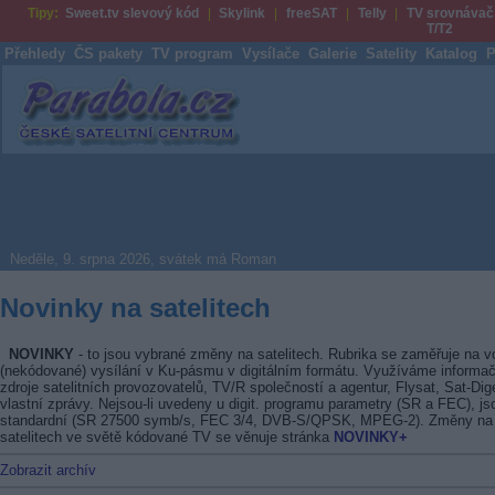
Tipy:
Sweet.tv slevový kód
Skylink
freeSAT
Telly
TV srovnávač
T/T2
Přehledy
ČS pakety
TV program
Vysílače
Galerie
Satelity
Katalog
P
Parabola.cz
Neděle, 9. srpna 2026, svátek má Roman
Novinky na satelitech
NOVINKY
- to jsou vybrané změny na satelitech. Rubrika se zaměřuje na v
(nekódované) vysílání v Ku-pásmu v digitálním formátu. Využíváme informač
zdroje satelitních provozovatelů, TV/R společností a agentur, Flysat, Sat-Dig
vlastní zprávy. Nejsou-li uvedeny u digit. programu parametry (SR a FEC), js
standardní (SR 27500 symb/s, FEC 3/4, DVB-S/QPSK, MPEG-2). Změny na
satelitech ve světě kódované TV se věnuje stránka
NOVINKY+
Zobrazit archív