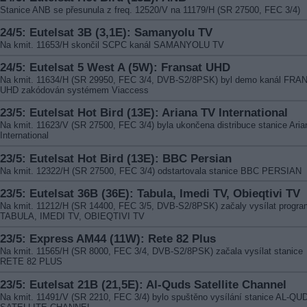
Stanice ANB se přesunula z freq. 12520/V na 11179/H (SR 27500, FEC 3/4)
24/5: Eutelsat 3B (3,1E): Samanyolu TV
Na kmit. 11653/H skončil SCPC kanál SAMANYOLU TV
24/5: Eutelsat 5 West A (5W): Fransat UHD
Na kmit. 11634/H (SR 29950, FEC 3/4, DVB-S2/8PSK) byl demo kanál FRA
UHD zakódován systémem Viaccess
23/5: Eutelsat Hot Bird (13E): Ariana TV International
Na kmit. 11623/V (SR 27500, FEC 3/4) byla ukončena distribuce stanice Ari
International
23/5: Eutelsat Hot Bird (13E): BBC Persian
Na kmit. 12322/H (SR 27500, FEC 3/4) odstartovala stanice BBC PERSIAN
23/5: Eutelsat 36B (36E): Tabula, Imedi TV, Obieqtivi TV
Na kmit. 11212/H (SR 14400, FEC 3/5, DVB-S2/8PSK) začaly vysílat progr
TABULA, IMEDI TV, OBIEQTIVI TV
23/5: Express AM44 (11W): Rete 82 Plus
Na kmit. 11565/H (SR 8000, FEC 3/4, DVB-S2/8PSK) začala vysílat stanice
RETE 82 PLUS
23/5: Eutelsat 21B (21,5E): Al-Quds Satellite Channel
Na kmit. 11491/V (SR 2210, FEC 3/4) bylo spuštěno vysílání stanice AL-QU