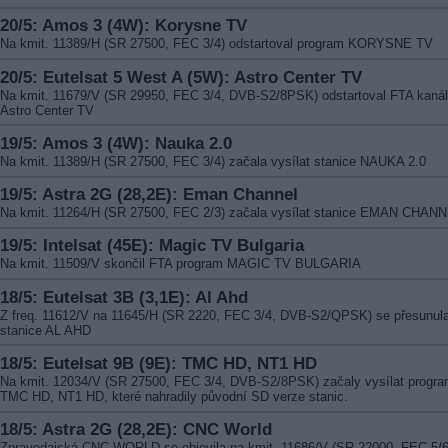
20/5: Amos 3 (4W): Korysne TV
Na kmit. 11389/H (SR 27500, FEC 3/4) odstartoval program KORYSNE TV
20/5: Eutelsat 5 West A (5W): Astro Center TV
Na kmit. 11679/V (SR 29950, FEC 3/4, DVB-S2/8PSK) odstartoval FTA kanál
Astro Center TV
19/5: Amos 3 (4W): Nauka 2.0
Na kmit. 11389/H (SR 27500, FEC 3/4) začala vysílat stanice NAUKA 2.0
19/5: Astra 2G (28,2E): Eman Channel
Na kmit. 11264/H (SR 27500, FEC 2/3) začala vysílat stanice EMAN CHAN
19/5: Intelsat (45E): Magic TV Bulgaria
Na kmit. 11509/V skončil FTA program MAGIC TV BULGARIA
18/5: Eutelsat 3B (3,1E): Al Ahd
Z freq. 11612/V na 11645/H (SR 2220, FEC 3/4, DVB-S2/QPSK) se přesunul
stanice AL AHD
18/5: Eutelsat 9B (9E): TMC HD, NT1 HD
Na kmit. 12034/V (SR 27500, FEC 3/4, DVB-S2/8PSK) začaly vysílat progr
TMC HD, NT1 HD, které nahradily původní SD verze stanic.
18/5: Astra 2G (28,2E): CNC World
Zpravodajská CNC WORLD se objevila na kmit. 11686/V (SR 22000, FEC 5/6