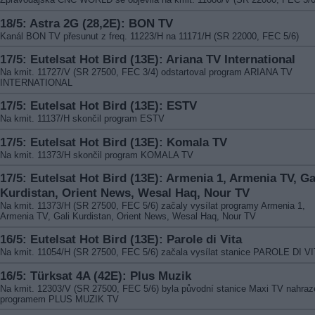
18/5: Astra 2G (28,2E): BON TV
Kanál BON TV přesunut z freq. 11223/H na 11171/H (SR 22000, FEC 5/6)
17/5: Eutelsat Hot Bird (13E): Ariana TV International
Na kmit. 11727/V (SR 27500, FEC 3/4) odstartoval program ARIANA TV
INTERNATIONAL
17/5: Eutelsat Hot Bird (13E): ESTV
Na kmit. 11137/H skončil program ESTV
17/5: Eutelsat Hot Bird (13E): Komala TV
Na kmit. 11373/H skončil program KOMALA TV
17/5: Eutelsat Hot Bird (13E): Armenia 1, Armenia TV, Ga
Kurdistan, Orient News, Wesal Haq, Nour TV
Na kmit. 11373/H (SR 27500, FEC 5/6) začaly vysílat programy Armenia 1,
Armenia TV, Gali Kurdistan, Orient News, Wesal Haq, Nour TV
16/5: Eutelsat Hot Bird (13E): Parole di Vita
Na kmit. 11054/H (SR 27500, FEC 5/6) začala vysílat stanice PAROLE DI V
16/5: Türksat 4A (42E): Plus Muzik
Na kmit. 12303/V (SR 27500, FEC 5/6) byla původní stanice Maxi TV nahra
programem PLUS MUZIK TV