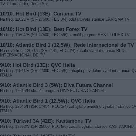
TV 7 Lombardia, Roma Sat
10/10: Hot Bird (13E): Carisma TV
Na freq. 11623/V (SR 27500, FEC 3/4) odstartovala stanice CARISMA TV
10/10: Hot Bird (13E): Best Forex TV
Na freq. 11604/H (SR 27500, FEC 5/6) skončil program BEST FOREX TV
10/10: Atlantic Bird 1 (12,5W): Rede Internacional de TV
Na nové freq. 12671/H (SR 2141, FEC 3/4) začala vysílat stanice REDE
INTERNACIONAL DE TV
9/10: Hot Bird (13E): QVC Italia
Na freq. 11541/V (SR 22000, FEC 5/6) zahájila pravidelné vysílání stanice 
ITALIA
9/10: Atlantic Bird 3 (5W): Diva Futura Channel
Na freq. 12615/H skončil program DIVA FUTURA CHANNEL
9/10: Atlantic Bird 1 (12,5W): QVC Italia
Na freq. 12545/H (SR 17454, FEC 3/4) zahájila pravidelné vysílání stanice 
ITALIA
9/10: Türksat 3A (42E): Kastamonu TV
Na freq. 12562/V (SR 25000, FEC 5/6) začala vysílat stanice KASTAMONU