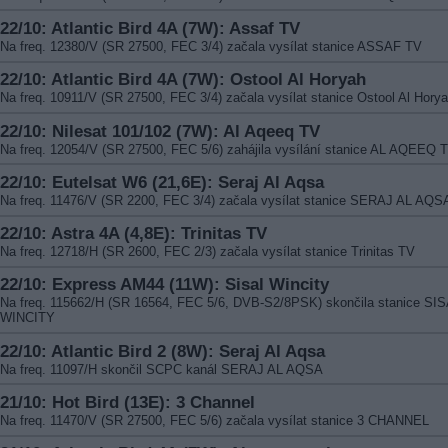
22/10: Atlantic Bird 4A (7W): Assaf TV
Na freq. 12380/V (SR 27500, FEC 3/4) začala vysílat stanice ASSAF TV
22/10: Atlantic Bird 4A (7W): Ostool Al Horyah
Na freq. 10911/V (SR 27500, FEC 3/4) začala vysílat stanice Ostool Al Hory
22/10: Nilesat 101/102 (7W): Al Aqeeq TV
Na freq. 12054/V (SR 27500, FEC 5/6) zahájila vysílání stanice AL AQEEQ 
22/10: Eutelsat W6 (21,6E): Seraj Al Aqsa
Na freq. 11476/V (SR 2200, FEC 3/4) začala vysílat stanice SERAJ AL AQS
22/10: Astra 4A (4,8E): Trinitas TV
Na freq. 12718/H (SR 2600, FEC 2/3) začala vysílat stanice Trinitas TV
22/10: Express AM44 (11W): Sisal Wincity
Na freq. 115662/H (SR 16564, FEC 5/6, DVB-S2/8PSK) skončila stanice SI
WINCITY
22/10: Atlantic Bird 2 (8W): Seraj Al Aqsa
Na freq. 11097/H skončil SCPC kanál SERAJ AL AQSA
21/10: Hot Bird (13E): 3 Channel
Na freq. 11470/V (SR 27500, FEC 5/6) začala vysílat stanice 3 CHANNEL