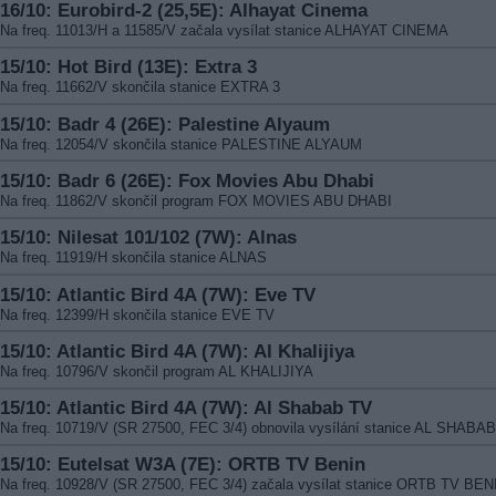
16/10: Eurobird-2 (25,5E): Alhayat Cinema
Na freq. 11013/H a 11585/V začala vysílat stanice ALHAYAT CINEMA
15/10: Hot Bird (13E): Extra 3
Na freq. 11662/V skončila stanice EXTRA 3
15/10: Badr 4 (26E): Palestine Alyaum
Na freq. 12054/V skončila stanice PALESTINE ALYAUM
15/10: Badr 6 (26E): Fox Movies Abu Dhabi
Na freq. 11862/V skončil program FOX MOVIES ABU DHABI
15/10: Nilesat 101/102 (7W): Alnas
Na freq. 11919/H skončila stanice ALNAS
15/10: Atlantic Bird 4A (7W): Eve TV
Na freq. 12399/H skončila stanice EVE TV
15/10: Atlantic Bird 4A (7W): Al Khalijiya
Na freq. 10796/V skončil program AL KHALIJIYA
15/10: Atlantic Bird 4A (7W): Al Shabab TV
Na freq. 10719/V (SR 27500, FEC 3/4) obnovila vysílání stanice AL SHABA
15/10: Eutelsat W3A (7E): ORTB TV Benin
Na freq. 10928/V (SR 27500, FEC 3/4) začala vysílat stanice ORTB TV BEN