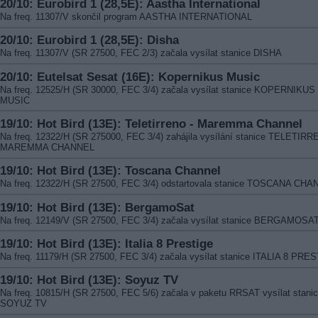
20/10: Eurobird 1 (28,5E): Aastha International
Na freq. 11307/V skončil program AASTHA INTERNATIONAL
20/10: Eurobird 1 (28,5E): Disha
Na freq. 11307/V (SR 27500, FEC 2/3) začala vysílat stanice DISHA
20/10: Eutelsat Sesat (16E): Kopernikus Music
Na freq. 12525/H (SR 30000, FEC 3/4) začala vysílat stanice KOPERNIKUS
MUSIC
19/10: Hot Bird (13E): Teletirreno - Maremma Channel
Na freq. 12322/H (SR 275000, FEC 3/4) zahájila vysílání stanice TELETIRR
MAREMMA CHANNEL
19/10: Hot Bird (13E): Toscana Channel
Na freq. 12322/H (SR 27500, FEC 3/4) odstartovala stanice TOSCANA CH
19/10: Hot Bird (13E): BergamoSat
Na freq. 12149/V (SR 27500, FEC 3/4) začala vysílat stanice BERGAMOSA
19/10: Hot Bird (13E): Italia 8 Prestige
Na freq. 11179/H (SR 27500, FEC 3/4) začala vysílat stanice ITALIA 8 PRE
19/10: Hot Bird (13E): Soyuz TV
Na freq. 10815/H (SR 27500, FEC 5/6) začala v paketu RRSAT vysílat stani
SOYUZ TV