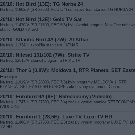
20/10: Hot Bird (13E): TG Norba 24
Na freq. 11662/V (SR 27500, FEC 3/4) se objevil test stanice TG NORBA 24
20/10: Hot Bird (13E): Gold TV Sat
Na freq. 11470/V (SR 27500, FEC 5/6) byl původní program New One nahraz
stanicí GOLD TV SAT
20/10: Atlantic Bird 4A (7W): Al Athar
Na freq. 11334/H skončila stanice AL ATHAR
20/10: Nilesat 101/102 (7W): Strike TV
Na freq. 12015/V skončil program STRIKE TV
20/10: Thor 6 (0,8W): Moldova 1, RTR Planeta, SET East
Europe
Na freq. 11919/V (SR 28000, FEC 7/8) byly programy MOLDOVA 1, RTR
PLANETA, SET EASTERN EUROPE zakódovány systémem Conax
20/10: Eurobird 9A (9E): Reteconomy (VideoIn)
Na freq. 11747/H (SR 27500, FEC 3/4) začala vysílat stanice RETECONOM
(VIDEOIN)
20/10: Eurobird 1 (28,5E): Luxe TV, Luxe TV HD
Na freq. 11488/V (SR 27500, FEC 2/3) začaly vysílat programy LUXE TV, L
TV HD