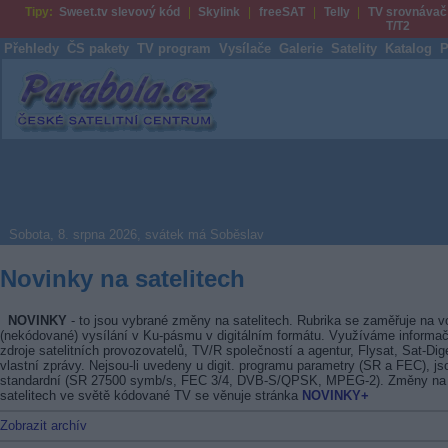
Tipy:
Sweet.tv slevový kód
Skylink
freeSAT
Telly
TV srovnávač
T/T2
Přehledy
ČS pakety
TV program
Vysílače
Galerie
Satelity
Katalog
P
Parabola.cz
Sobota, 8. srpna 2026, svátek má Soběslav
Novinky na satelitech
NOVINKY
- to jsou vybrané změny na satelitech. Rubrika se zaměřuje na v
(nekódované) vysílání v Ku-pásmu v digitálním formátu. Využíváme informač
zdroje satelitních provozovatelů, TV/R společností a agentur, Flysat, Sat-Dig
vlastní zprávy. Nejsou-li uvedeny u digit. programu parametry (SR a FEC), js
standardní (SR 27500 symb/s, FEC 3/4, DVB-S/QPSK, MPEG-2). Změny na
satelitech ve světě kódované TV se věnuje stránka
NOVINKY+
Zobrazit archív