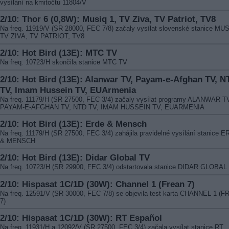
vysílání na kmitočtu 11804/V
2/10: Thor 6 (0,8W): Musiq 1, TV Ziva, TV Patriot, TV8
Na freq. 11919/V (SR 28000, FEC 7/8) začaly vysílat slovenské stanice MUS
TV ZIVA, TV PATRIOT, TV8
2/10: Hot Bird (13E): MTC TV
Na freq. 10723/H skončila stanice MTC TV
2/10: Hot Bird (13E): Alanwar TV, Payam-e-Afghan TV, N
TV, Imam Hussein TV, EUArmenia
Na freq. 11179/H (SR 27500, FEC 3/4) začaly vysílat programy ALANWAR T
PAYAM-E-AFGHAN TV, NTD TV, IMAM HUSSEIN TV, EUARMENIA
2/10: Hot Bird (13E): Erde & Mensch
Na freq. 11179/H (SR 27500, FEC 3/4) zahájila pravidelné vysílání stanice 
& MENSCH
2/10: Hot Bird (13E): Didar Global TV
Na freq. 10723/H (SR 29900, FEC 3/4) odstartovala stanice DIDAR GLOBAL
2/10: Hispasat 1C/1D (30W): Channel 1 (Frean 7)
Na freq. 12591/V (SR 30000, FEC 7/8) se objevila test karta CHANNEL 1 (
7)
2/10: Hispasat 1C/1D (30W): RT Español
Na freq. 11931/H a 12092/V (SR 27500, FEC 3/4) začala vysílat stanice RT