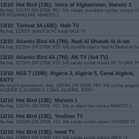
13/10: Hot Bird (13E): Voice of Afghanistan, Manoto 1
Na freq. 11317/V (SR 27500, FEC 3/4) zahájily pravidelné vysílání stanice 
OF AFGHANISTAN, MANOTO 1
13/10: Türksat 3A (42E): Halk TV
Na freq. 12701/V skončil SCPC kanál HALK TV
13/10: Atlantic Bird 4A (7W): Nadi Al Shabab Al Arabi
Na freq. 10720/H (SR 27500, FEC 3/4) skončila stanice Nadi Al Shabab Al Ar
13/10: Atlantic Bird 4A (7W): AK TV (4x4 TV)
Na freq. 10720/H (SR 27500, FEC 3/4) začala vysílat stanice AK TV (4X4 TV
13/10: NSS 7 (22W): Algérie 3, Algérie 5, Canal Algérie,
ENTV
Na nových parametrech - freq. 12674/H (SR 20255, FEC 3/4) vysílají progra
ALGÉRIE 3, ALGÉRIE 5, CANAL ALGÉRIE, ENTV
12/10: Hot Bird (13E): Manoto 1
Na freq. 11317/V (SR 27500, FEC 3/4) se objevil test stanice MANOTO 1
12/10: Hot Bird (13E): YouDem TV
Na freq. 12322/H (SR 27500, FEC 3/4) začala vysílat stanice YOUDEM TV
12/10: Hot Bird (13E): Imed TV
Na freq. 12380/V (SR 27500, FEC 3/4) začala vysílat stanice IMED TV