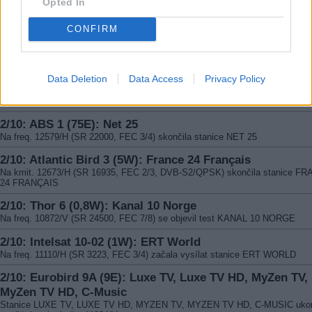
Opted In
Na freq. 12525/V (SR 30000, FEC 5/6) skončil program TMB
CONFIRM
2/10: Türksat 2A (42E): Teledünya 3D
Kanál TELEDÜNYA 3D byl na kmit. 12015/H (SR 27500, FEC 5/6) zakódová
systémem BISS
2/10: Intelsat 904 (60E): Podmoskovye
Data Deletion
Data Access
Privacy Policy
Na nových parametrech - freq. 11050/V, SR 3255, FEC 3/4) se objevila stani
PODMOSKOVYE
2/10: ABS 1 (75E): Net 25
Na freq. 12579/H (SR 22000, FEC 3/4) skončila stanice NET 25
2/10: Atlantic Bird 3 (5W): France 24 Français
Na kmit. 12673/H (SR 16935, FEC 2/3, DVB-S2/QPSK) skončila stanice F
24 FRANÇAIS
2/10: Thor 6 (0,8W): Kanal 10 Norge
Na freq. 10872/V (SR 24500, FEC 7/8) se objevil test KANAL 10 NORGE
2/10: Intelsat 10-02 (1W): ERT World
Na freq. 11110/H (SR 3223, FEC 3/4) začala vysílat stanice ERT WORLD
2/10: Eurobird 9A (9E): Luxe TV, Luxe TV HD, MyZen TV,
MyZen TV HD, C-Music
Stanice LUXE TV, LUXE TV HD, MYZEN TV, MYZEN TV HD, C-MUSIC ukon