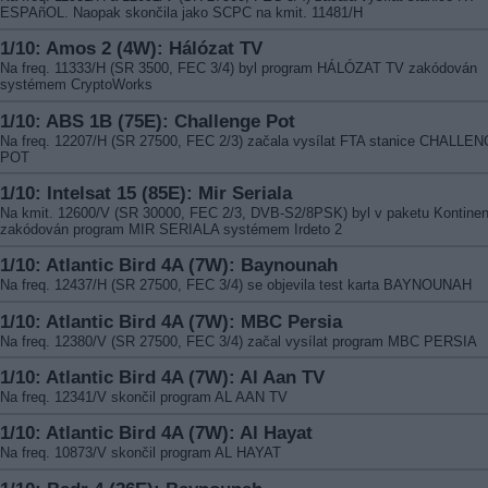
ESPAñOL. Naopak skončila jako SCPC na kmit. 11481/H
1/10: Amos 2 (4W): Hálózat TV
Na freq. 11333/H (SR 3500, FEC 3/4) byl program HÁLÓZAT TV zakódován
systémem CryptoWorks
1/10: ABS 1B (75E): Challenge Pot
Na freq. 12207/H (SR 27500, FEC 2/3) začala vysílat FTA stanice CHALLE
POT
1/10: Intelsat 15 (85E): Mir Seriala
Na kmit. 12600/V (SR 30000, FEC 2/3, DVB-S2/8PSK) byl v paketu Kontine
zakódován program MIR SERIALA systémem Irdeto 2
1/10: Atlantic Bird 4A (7W): Baynounah
Na freq. 12437/H (SR 27500, FEC 3/4) se objevila test karta BAYNOUNAH
1/10: Atlantic Bird 4A (7W): MBC Persia
Na freq. 12380/V (SR 27500, FEC 3/4) začal vysílat program MBC PERSIA
1/10: Atlantic Bird 4A (7W): Al Aan TV
Na freq. 12341/V skončil program AL AAN TV
1/10: Atlantic Bird 4A (7W): Al Hayat
Na freq. 10873/V skončil program AL HAYAT