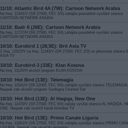
11/10: Atlantic Bird 4A (7W): Cartoon Network Arabia
Na freq. 12341/V (SR 27500, FEC 3/4) zahájila pravidelné vysílání stanice
CARTOON NETWORK ARABIA
11/10: Badr 6 (26E): Cartoon Network Arabia
Na freq. 11727/H (SR 27500, FEC 3/4) zahájila pravidelné vysílání stanice
CARTOON NETWORK ARABIA
10/10: Eurobird 1 (28,5E): Brit Asia TV
Z freq. 12523/V na freq. 11343/V (SR 27500, FEC 2/3) se přesunula stanice 
ASIA TV
10/10: Eurobird-3 (33E): Klan Kosova
Na freq. 11125/H skončil program KLAN KOSOVA
10/10: Hot Bird (13E): Telemagia
Na freq. 11541/V (SR 22000, FEC 5/6) zahájila vysílání stanice TELEMAGIA
Naopak zde skončil program Sardegna Channel Sat
10/10: Hot Bird (13E): Al Haqiqa, New One
Na freq. 11470/V (SR 27500, FEC 5/6) začaly vysílat stanice AL HAQIQA, 
ONE. Naopak zde skončil kanál Alminber TV
10/10: Hot Bird (13E): Primo Canale Liguria
Na freq. 11661/V (SR 27500, FEC 3/4) zahájila vysílání stanice PRIMO CA
LIGURIA. Naopak zde skončily programy