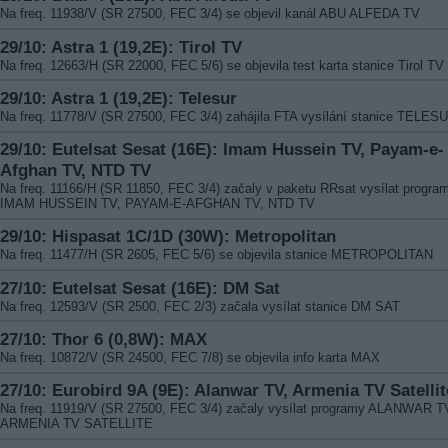
Na freq. 11938/V (SR 27500, FEC 3/4) se objevil kanál ABU ALFEDA TV
29/10: Astra 1 (19,2E): Tirol TV
Na freq. 12663/H (SR 22000, FEC 5/6) se objevila test karta stanice Tirol TV
29/10: Astra 1 (19,2E): Telesur
Na freq. 11778/V (SR 27500, FEC 3/4) zahájila FTA vysílání stanice TELES
29/10: Eutelsat Sesat (16E): Imam Hussein TV, Payam-e-
Afghan TV, NTD TV
Na freq. 11166/H (SR 11850, FEC 3/4) začaly v paketu RRsat vysílat progra
IMAM HUSSEIN TV, PAYAM-E-AFGHAN TV, NTD TV
29/10: Hispasat 1C/1D (30W): Metropolitan
Na freq. 11477/H (SR 2605, FEC 5/6) se objevila stanice METROPOLITAN
27/10: Eutelsat Sesat (16E): DM Sat
Na freq. 12593/V (SR 2500, FEC 2/3) začala vysílat stanice DM SAT
27/10: Thor 6 (0,8W): MAX
Na freq. 10872/V (SR 24500, FEC 7/8) se objevila info karta MAX
27/10: Eurobird 9A (9E): Alanwar TV, Armenia TV Satellit
Na freq. 11919/V (SR 27500, FEC 3/4) začaly vysílat programy ALANWAR T
ARMENIA TV SATELLITE