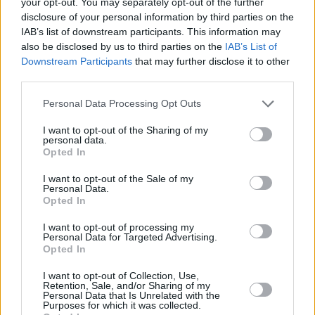
3/10: Astra 1G (31,5E): Live Cinema HD
your opt-out. You may separately opt-out of the further
Na freq. 12012/V skončil testovací kanál Live Cinema HD
disclosure of your personal information by third parties on the
IAB’s list of downstream participants. This information may
2/10: Eutelsat W2M (16E): RTCG SAT
also be disclosed by us to third parties on the
IAB’s List of
Na freq. 12600/V (SR 6771, FEC 1/2) bylo ukončeno vysílání stanice RTCG
Downstream Participants
that may further disclose it to other
2/10: Astra 4A (4,8E): Win Channel
third parties.
Na freq. 12380/H (SR 27500, FEC 3/4) začala vysílat stanice WIN CHANNEL
Personal Data Processing Opt Outs
2/10: Eutelsat W6 (21,6E): TMB
Stanice TMB vysílá na nových parametrech - freq. 11341/H (SR 23332, FEC 
I want to opt-out of the Sharing of my
DVB-S2/8PSK)
personal data.
Opted In
2/10: Eutelsat W7 (36E): NTK Orbita
Na freq. 12054/R (SR 27500, FEC 3/4) zahájila pravidelné vysílání stanice 
I want to opt-out of the Sale of my
ORBITA
Personal Data.
Opted In
2/10: Hellas Sat 2 (39E): ERT World
Na freq. 12606/H (SR 30000, FEC 5/6) skončila stanice ERT WORLD
I want to opt-out of processing my
Personal Data for Targeted Advertising.
2/10: Hellas Sat 2 (39E): ERT World
Opted In
Na freq. 11052/V (SR 30000, FEC 5/6) skončila stanice ERT WORLD
2/10: Türksat 3A (42E): İMC TV
I want to opt-out of Collection, Use,
Retention, Sale, and/or Sharing of my
Na freq. 12562/V (SR 25000, FEC 5/6) začala vysílat stanice İMC TV
Personal Data that Is Unrelated with the
Purposes for which it was collected.
2/10: Türksat 3A (42E): TMB