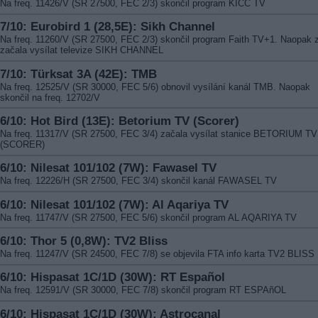
Na freq. 11426/V (SR 27500, FEC 2/3) skončil program KICC TV
7/10: Eurobird 1 (28,5E): Sikh Channel
Na freq. 11260/V (SR 27500, FEC 2/3) skončil program Faith TV+1. Naopak 
začala vysílat televize SIKH CHANNEL
7/10: Türksat 3A (42E): TMB
Na freq. 12525/V (SR 30000, FEC 5/6) obnovil vysílání kanál TMB. Naopak
skončil na freq. 12702/V
6/10: Hot Bird (13E): Betorium TV (Scorer)
Na freq. 11317/V (SR 27500, FEC 3/4) začala vysílat stanice BETORIUM TV
(SCORER)
6/10: Nilesat 101/102 (7W): Fawasel TV
Na freq. 12226/H (SR 27500, FEC 3/4) skončil kanál FAWASEL TV
6/10: Nilesat 101/102 (7W): Al Aqariya TV
Na freq. 11747/V (SR 27500, FEC 5/6) skončil program AL AQARIYA TV
6/10: Thor 5 (0,8W): TV2 Bliss
Na freq. 11247/V (SR 24500, FEC 7/8) se objevila FTA info karta TV2 BLISS
6/10: Hispasat 1C/1D (30W): RT Español
Na freq. 12591/V (SR 30000, FEC 7/8) skončil program RT ESPAñOL
6/10: Hispasat 1C/1D (30W): Astrocanal