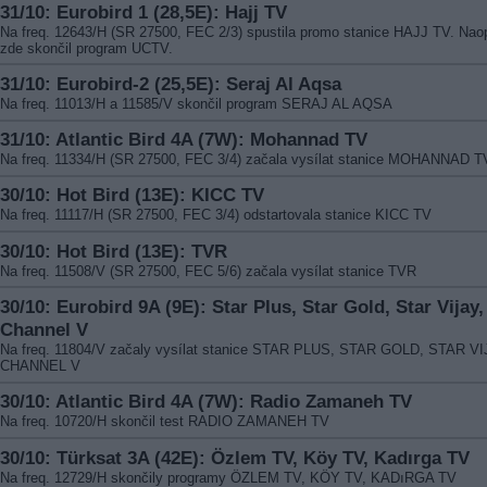
31/10: Eurobird 1 (28,5E): Hajj TV
Na freq. 12643/H (SR 27500, FEC 2/3) spustila promo stanice HAJJ TV. Nao
zde skončil program UCTV.
31/10: Eurobird-2 (25,5E): Seraj Al Aqsa
Na freq. 11013/H a 11585/V skončil program SERAJ AL AQSA
31/10: Atlantic Bird 4A (7W): Mohannad TV
Na freq. 11334/H (SR 27500, FEC 3/4) začala vysílat stanice MOHANNAD T
30/10: Hot Bird (13E): KICC TV
Na freq. 11117/H (SR 27500, FEC 3/4) odstartovala stanice KICC TV
30/10: Hot Bird (13E): TVR
Na freq. 11508/V (SR 27500, FEC 5/6) začala vysílat stanice TVR
30/10: Eurobird 9A (9E): Star Plus, Star Gold, Star Vijay,
Channel V
Na freq. 11804/V začaly vysílat stanice STAR PLUS, STAR GOLD, STAR VI
CHANNEL V
30/10: Atlantic Bird 4A (7W): Radio Zamaneh TV
Na freq. 10720/H skončil test RADIO ZAMANEH TV
30/10: Türksat 3A (42E): Özlem TV, Köy TV, Kadırga TV
Na freq. 12729/H skončily programy ÖZLEM TV, KÖY TV, KADıRGA TV