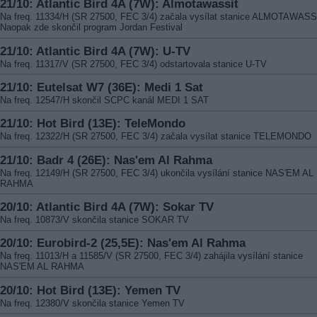
21/10: Atlantic Bird 4A (7W): Almotawassit
Na freq. 11334/H (SR 27500, FEC 3/4) začala vysílat stanice ALMOTAWASS
Naopak zde skončil program Jordan Festival
21/10: Atlantic Bird 4A (7W): U-TV
Na freq. 11317/V (SR 27500, FEC 3/4) odstartovala stanice U-TV
21/10: Eutelsat W7 (36E): Medi 1 Sat
Na freq. 12547/H skončil SCPC kanál MEDI 1 SAT
21/10: Hot Bird (13E): TeleMondo
Na freq. 12322/H (SR 27500, FEC 3/4) začala vysílat stanice TELEMONDO
21/10: Badr 4 (26E): Nas'em Al Rahma
Na freq. 12149/H (SR 27500, FEC 3/4) ukončila vysílání stanice NAS'EM AL
RAHMA
20/10: Atlantic Bird 4A (7W): Sokar TV
Na freq. 10873/V skončila stanice SOKAR TV
20/10: Eurobird-2 (25,5E): Nas'em Al Rahma
Na freq. 11013/H a 11585/V (SR 27500, FEC 3/4) zahájila vysílání stanice
NAS'EM AL RAHMA
20/10: Hot Bird (13E): Yemen TV
Na freq. 12380/V skončila stanice Yemen TV