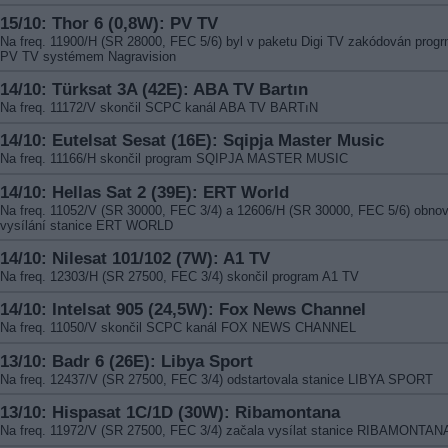
15/10: Thor 6 (0,8W): PV TV
Na freq. 11900/H (SR 28000, FEC 5/6) byl v paketu Digi TV zakódován prog
PV TV systémem Nagravision
14/10: Türksat 3A (42E): ABA TV Bartın
Na freq. 11172/V skončil SCPC kanál ABA TV BARTıN
14/10: Eutelsat Sesat (16E): Sqipja Master Music
Na freq. 11166/H skončil program SQIPJA MASTER MUSIC
14/10: Hellas Sat 2 (39E): ERT World
Na freq. 11052/V (SR 30000, FEC 3/4) a 12606/H (SR 30000, FEC 5/6) obnov
vysílání stanice ERT WORLD
14/10: Nilesat 101/102 (7W): A1 TV
Na freq. 12303/H (SR 27500, FEC 3/4) skončil program A1 TV
14/10: Intelsat 905 (24,5W): Fox News Channel
Na freq. 11050/V skončil SCPC kanál FOX NEWS CHANNEL
13/10: Badr 6 (26E): Libya Sport
Na freq. 12437/V (SR 27500, FEC 3/4) odstartovala stanice LIBYA SPORT
13/10: Hispasat 1C/1D (30W): Ribamontana
Na freq. 11972/V (SR 27500, FEC 3/4) začala vysílat stanice RIBAMONTAN