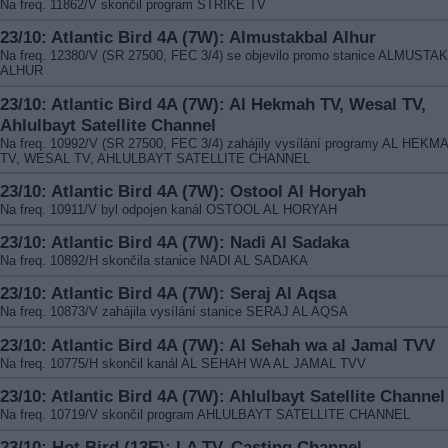
Na freq. 11862/V skončil program STRIKE TV
23/10: Atlantic Bird 4A (7W): Almustakbal Alhur
Na freq. 12380/V (SR 27500, FEC 3/4) se objevilo promo stanice ALMUSTA
ALHUR
23/10: Atlantic Bird 4A (7W): Al Hekmah TV, Wesal TV,
Ahlulbayt Satellite Channel
Na freq. 10992/V (SR 27500, FEC 3/4) zahájily vysílání programy AL HEKM
TV, WESAL TV, AHLULBAYT SATELLITE CHANNEL
23/10: Atlantic Bird 4A (7W): Ostool Al Horyah
Na freq. 10911/V byl odpojen kanál OSTOOL AL HORYAH
23/10: Atlantic Bird 4A (7W): Nadi Al Sadaka
Na freq. 10892/H skončila stanice NADI AL SADAKA
23/10: Atlantic Bird 4A (7W): Seraj Al Aqsa
Na freq. 10873/V zahájila vysílání stanice SERAJ AL AQSA
23/10: Atlantic Bird 4A (7W): Al Sehah wa al Jamal TVV
Na freq. 10775/H skončil kanál AL SEHAH WA AL JAMAL TVV
23/10: Atlantic Bird 4A (7W): Ahlulbayt Satellite Channel
Na freq. 10719/V skončil program AHLULBAYT SATELLITE CHANNEL
23/10: Hot Bird (13E): LA TV, Casting Channel