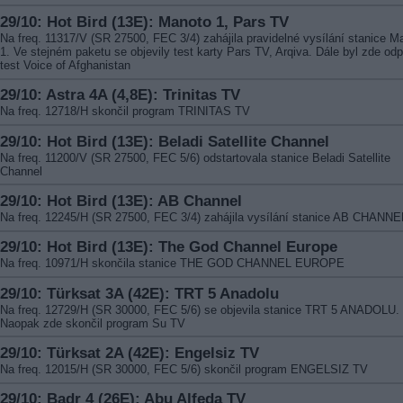
29/10: Hot Bird (13E): Manoto 1, Pars TV
Na freq. 11317/V (SR 27500, FEC 3/4) zahájila pravidelné vysílání stanice M
1. Ve stejném paketu se objevily test karty Pars TV, Arqiva. Dále byl zde od
test Voice of Afghanistan
29/10: Astra 4A (4,8E): Trinitas TV
Na freq. 12718/H skončil program TRINITAS TV
29/10: Hot Bird (13E): Beladi Satellite Channel
Na freq. 11200/V (SR 27500, FEC 5/6) odstartovala stanice Beladi Satellite
Channel
29/10: Hot Bird (13E): AB Channel
Na freq. 12245/H (SR 27500, FEC 3/4) zahájila vysílání stanice AB CHANNE
29/10: Hot Bird (13E): The God Channel Europe
Na freq. 10971/H skončila stanice THE GOD CHANNEL EUROPE
29/10: Türksat 3A (42E): TRT 5 Anadolu
Na freq. 12729/H (SR 30000, FEC 5/6) se objevila stanice TRT 5 ANADOLU.
Naopak zde skončil program Su TV
29/10: Türksat 2A (42E): Engelsiz TV
Na freq. 12015/H (SR 30000, FEC 5/6) skončil program ENGELSIZ TV
29/10: Badr 4 (26E): Abu Alfeda TV