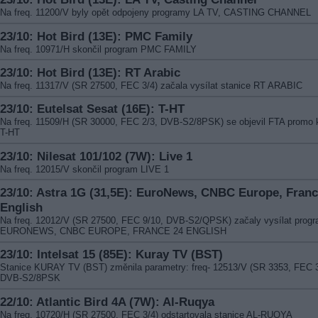
Na freq. 11200/V byly opět odpojeny programy LA TV, CASTING CHANNEL
23/10: Hot Bird (13E): PMC Family
Na freq. 10971/H skončil program PMC FAMILY
23/10: Hot Bird (13E): RT Arabic
Na freq. 11317/V (SR 27500, FEC 3/4) začala vysílat stanice RT ARABIC
23/10: Eutelsat Sesat (16E): T-HT
Na freq. 11509/H (SR 30000, FEC 2/3, DVB-S2/8PSK) se objevil FTA promo 
T-HT
23/10: Nilesat 101/102 (7W): Live 1
Na freq. 12015/V skončil program LIVE 1
23/10: Astra 1G (31,5E): EuroNews, CNBC Europe, Franc
English
Na freq. 12012/V (SR 27500, FEC 9/10, DVB-S2/QPSK) začaly vysílat prog
EURONEWS, CNBC EUROPE, FRANCE 24 ENGLISH
23/10: Intelsat 15 (85E): Kuray TV (BST)
Stanice KURAY TV (BST) změnila parametry: freq- 12513/V (SR 3353, FEC 3
DVB-S2/8PSK
22/10: Atlantic Bird 4A (7W): Al-Ruqya
Na freq. 10720/H (SR 27500, FEC 3/4) odstartovala stanice AL-RUQYA