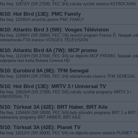
Na freq. 11972/V (SR 27500, FEC 3/4) začala vysílat stanice ASTROCANAL
6/10: Hot Bird (13E): PMC Family
Na freq. 12245/H skončilo promo PMC FAMILY
6/10: Atlantic Bird 3 (5W): Vosges Télévision
Na freq. 11096/V (SR 29950, FEC 7/8) skončil program France Ô. Naopak zd
odstartovala FTA stanice VOSGES TÉLÉVISION
6/10: Atlantic Bird 4A (7W): MCP promo
Na freq. 11219/H (SR 27500, FEC 3/4) se objevilo MCP PROMO. Naopak zde
odpojena test karta Rotana Cinema HD
5/10: Eurobird 9A (9E): TFM Senegal
Na freq. 11938/H (SR 27500, FEC 3/4) odstartovala stanice TFM SENEGAL
5/10: Hot Bird (13E): MRTV 3 / Universal TV
Na freq. 10815/H (SR 27500, FEC 5/6) začaly vysílat programy MRTV 3 /
UNIVERSAL TV
5/10: Türksat 3A (42E): BRT Haber, BRT Aile
Na freq. 12544/H (SR 24000, FEC 5/6) byly původní programy BRT 1 a BRT 
nahrazeny programy BRT HABER, BRT AILE
5/10: Türksat 3A (42E): Planet TV
Na freq. 11012/V (SR 30000, FEC 5/6) se objevilo promo stanice PLANET T