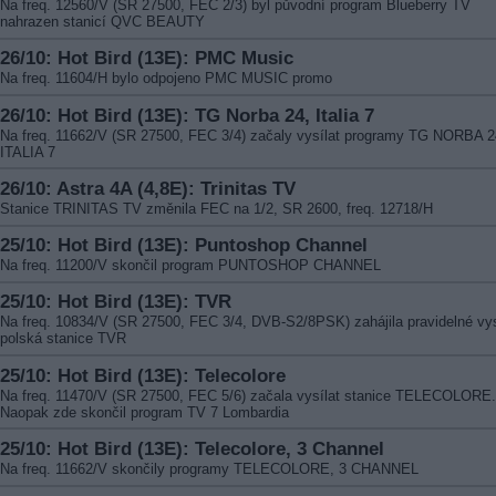
Na freq. 12560/V (SR 27500, FEC 2/3) byl původní program Blueberry TV
nahrazen stanicí QVC BEAUTY
26/10: Hot Bird (13E): PMC Music
Na freq. 11604/H bylo odpojeno PMC MUSIC promo
26/10: Hot Bird (13E): TG Norba 24, Italia 7
Na freq. 11662/V (SR 27500, FEC 3/4) začaly vysílat programy TG NORBA 2
ITALIA 7
26/10: Astra 4A (4,8E): Trinitas TV
Stanice TRINITAS TV změnila FEC na 1/2, SR 2600, freq. 12718/H
25/10: Hot Bird (13E): Puntoshop Channel
Na freq. 11200/V skončil program PUNTOSHOP CHANNEL
25/10: Hot Bird (13E): TVR
Na freq. 10834/V (SR 27500, FEC 3/4, DVB-S2/8PSK) zahájila pravidelné vys
polská stanice TVR
25/10: Hot Bird (13E): Telecolore
Na freq. 11470/V (SR 27500, FEC 5/6) začala vysílat stanice TELECOLORE.
Naopak zde skončil program TV 7 Lombardia
25/10: Hot Bird (13E): Telecolore, 3 Channel
Na freq. 11662/V skončily programy TELECOLORE, 3 CHANNEL