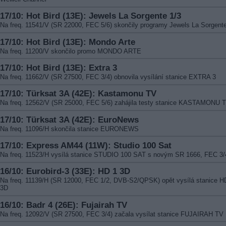
17/10: Hot Bird (13E): Jewels La Sorgente 1/3
Na freq. 11541/V (SR 22000, FEC 5/6) skončily programy Jewels La Sorgent
17/10: Hot Bird (13E): Mondo Arte
Na freq. 11200/V skončilo promo MONDO ARTE
17/10: Hot Bird (13E): Extra 3
Na freq. 11662/V (SR 27500, FEC 3/4) obnovila vysílání stanice EXTRA 3
17/10: Türksat 3A (42E): Kastamonu TV
Na freq. 12562/V (SR 25000, FEC 5/6) zahájila testy stanice KASTAMONU 
17/10: Türksat 3A (42E): EuroNews
Na freq. 11096/H skončila stanice EURONEWS
17/10: Express AM44 (11W): Studio 100 Sat
Na freq. 11523/H vysílá stanice STUDIO 100 SAT s novým SR 1666, FEC 3/
16/10: Eurobird-3 (33E): HD 1 3D
Na freq. 11139/H (SR 12000, FEC 1/2, DVB-S2/QPSK) opět vysílá stanice H
3D
16/10: Badr 4 (26E): Fujairah TV
Na freq. 12092/V (SR 27500, FEC 3/4) začala vysílat stanice FUJAIRAH TV