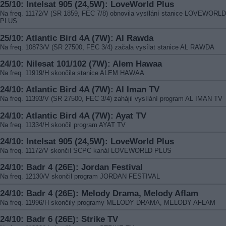
25/10: Intelsat 905 (24,5W): LoveWorld Plus
Na freq. 11172/V (SR 1859, FEC 7/8) obnovila vysílání stanice LOVEWORLD
PLUS
25/10: Atlantic Bird 4A (7W): Al Rawda
Na freq. 10873/V (SR 27500, FEC 3/4) začala vysílat stanice AL RAWDA
24/10: Nilesat 101/102 (7W): Alem Hawaa
Na freq. 11919/H skončila stanice ALEM HAWAA
24/10: Atlantic Bird 4A (7W): Al Iman TV
Na freq. 11393/V (SR 27500, FEC 3/4) zahájil vysílání program AL IMAN TV
24/10: Atlantic Bird 4A (7W): Ayat TV
Na freq. 11334/H skončil program AYAT TV
24/10: Intelsat 905 (24,5W): LoveWorld Plus
Na freq. 11172/V skončil SCPC kanál LOVEWORLD PLUS
24/10: Badr 4 (26E): Jordan Festival
Na freq. 12130/V skončil program JORDAN FESTIVAL
24/10: Badr 4 (26E): Melody Drama, Melody Aflam
Na freq. 11996/H skončily programy MELODY DRAMA, MELODY AFLAM
24/10: Badr 6 (26E): Strike TV