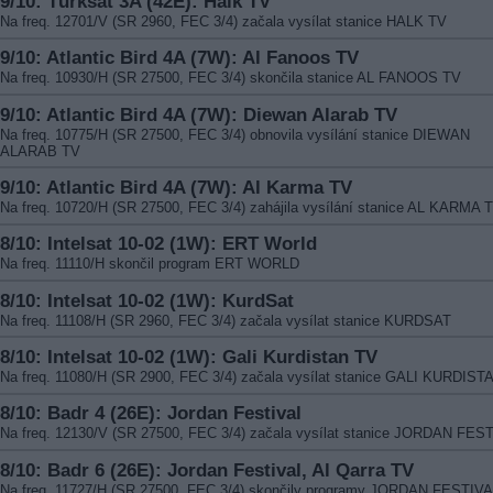
9/10: Türksat 3A (42E): Halk TV
Na freq. 12701/V (SR 2960, FEC 3/4) začala vysílat stanice HALK TV
9/10: Atlantic Bird 4A (7W): Al Fanoos TV
Na freq. 10930/H (SR 27500, FEC 3/4) skončila stanice AL FANOOS TV
9/10: Atlantic Bird 4A (7W): Diewan Alarab TV
Na freq. 10775/H (SR 27500, FEC 3/4) obnovila vysílání stanice DIEWAN
ALARAB TV
9/10: Atlantic Bird 4A (7W): Al Karma TV
Na freq. 10720/H (SR 27500, FEC 3/4) zahájila vysílání stanice AL KARMA 
8/10: Intelsat 10-02 (1W): ERT World
Na freq. 11110/H skončil program ERT WORLD
8/10: Intelsat 10-02 (1W): KurdSat
Na freq. 11108/H (SR 2960, FEC 3/4) začala vysílat stanice KURDSAT
8/10: Intelsat 10-02 (1W): Gali Kurdistan TV
Na freq. 11080/H (SR 2900, FEC 3/4) začala vysílat stanice GALI KURDIST
8/10: Badr 4 (26E): Jordan Festival
Na freq. 12130/V (SR 27500, FEC 3/4) začala vysílat stanice JORDAN FES
8/10: Badr 6 (26E): Jordan Festival, Al Qarra TV
Na freq. 11727/H (SR 27500, FEC 3/4) skončily programy JORDAN FESTIVA