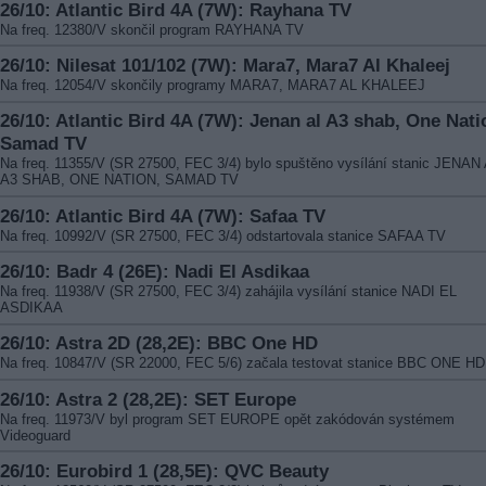
26/10: Atlantic Bird 4A (7W): Rayhana TV
Na freq. 12380/V skončil program RAYHANA TV
26/10: Nilesat 101/102 (7W): Mara7, Mara7 Al Khaleej
Na freq. 12054/V skončily programy MARA7, MARA7 AL KHALEEJ
26/10: Atlantic Bird 4A (7W): Jenan al A3 shab, One Nati
Samad TV
Na freq. 11355/V (SR 27500, FEC 3/4) bylo spuštěno vysílání stanic JENAN
A3 SHAB, ONE NATION, SAMAD TV
26/10: Atlantic Bird 4A (7W): Safaa TV
Na freq. 10992/V (SR 27500, FEC 3/4) odstartovala stanice SAFAA TV
26/10: Badr 4 (26E): Nadi El Asdikaa
Na freq. 11938/V (SR 27500, FEC 3/4) zahájila vysílání stanice NADI EL
ASDIKAA
26/10: Astra 2D (28,2E): BBC One HD
Na freq. 10847/V (SR 22000, FEC 5/6) začala testovat stanice BBC ONE HD
26/10: Astra 2 (28,2E): SET Europe
Na freq. 11973/V byl program SET EUROPE opět zakódován systémem
Videoguard
26/10: Eurobird 1 (28,5E): QVC Beauty