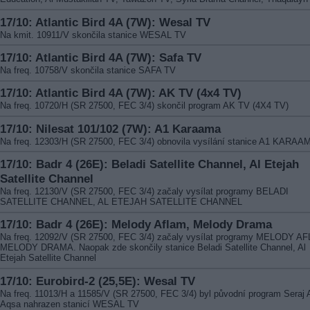
17/10: Atlantic Bird 4A (7W): Wesal TV
Na kmit. 10911/V skončila stanice WESAL TV
17/10: Atlantic Bird 4A (7W): Safa TV
Na freq. 10758/V skončila stanice SAFA TV
17/10: Atlantic Bird 4A (7W): AK TV (4x4 TV)
Na freq. 10720/H (SR 27500, FEC 3/4) skončil program AK TV (4X4 TV)
17/10: Nilesat 101/102 (7W): A1 Karaama
Na freq. 12303/H (SR 27500, FEC 3/4) obnovila vysílání stanice A1 KARAA
17/10: Badr 4 (26E): Beladi Satellite Channel, Al Etejah
Satellite Channel
Na freq. 12130/V (SR 27500, FEC 3/4) začaly vysílat programy BELADI
SATELLITE CHANNEL, AL ETEJAH SATELLITE CHANNEL
17/10: Badr 4 (26E): Melody Aflam, Melody Drama
Na freq. 12092/V (SR 27500, FEC 3/4) začaly vysílat programy MELODY A
MELODY DRAMA. Naopak zde skončily stanice Beladi Satellite Channel, Al
Etejah Satellite Channel
17/10: Eurobird-2 (25,5E): Wesal TV
Na freq. 11013/H a 11585/V (SR 27500, FEC 3/4) byl původní program Seraj 
Aqsa nahrazen stanicí WESAL TV