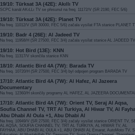
19/10: Türksat 3A (42E): Akıllı TV
SCPC kanál AKıLLı TV se přesunul na freq. 11172/V (SR 2190, FEC 5/6)
19/10: Türksat 3A (42E): Planet TV
Na freq. 11012/V (SR 30000, FEC 5/6) začala vysílat FTA stanice PLANET 
19/10: Badr 4 (26E): Al Jadeed TV
Na freq. 11958/H (SR 27500, FEC 3/4) začala vysílat stanice AL JADEED T
19/10: Hot Bird (13E): KNN
Na freq. 11317/V skončila stanice KNN
18/10: Atlantic Bird 4A (7W): Barada TV
Na freq. 10720/H (SR 27500, FEC 3/4) byl odpojen program BARADA TV
17/10: Atlantic Bird 4A (7W): Al Hafez, Al Jazeera
Documentary
Na freq. 12360/H skončily programy AL HAFEZ, AL JAZEERA DOCUMENT
17/10: Atlantic Bird 4A (7W): Orient TV, Seraj Al Aqsa,
Soufia Channel TV, TRT Al Turkiya, Al Hiwar TV, Al Fayha
Abu Dhabi Al Oula +1, Abu Dhabi Al
Na freq. 10949/V (SR 27500, FEC 3/4) začaly vysílat stanice ORIENT TV, 
AL AQSA, SOUFIA CHANNEL TV, TRT AL TURKIYA, AL HIWAR TV, AL
FAYHAA, ABU DHABI AL OULA +1, ABU DHABI AL Emarat, AutoMoto TV, S
Education, Al Mustakillah TV, Tawazon TV, Syria Drama Channel, Thaqalayn