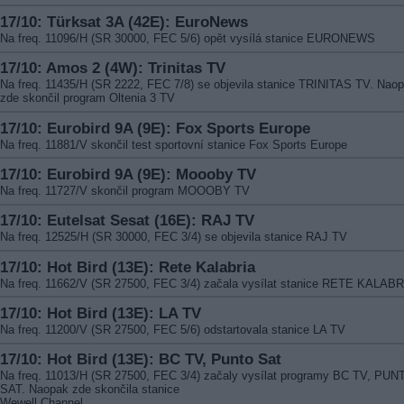
17/10: Türksat 3A (42E): EuroNews
Na freq. 11096/H (SR 30000, FEC 5/6) opět vysílá stanice EURONEWS
17/10: Amos 2 (4W): Trinitas TV
Na freq. 11435/H (SR 2222, FEC 7/8) se objevila stanice TRINITAS TV. Nao
zde skončil program Oltenia 3 TV
17/10: Eurobird 9A (9E): Fox Sports Europe
Na freq. 11881/V skončil test sportovní stanice Fox Sports Europe
17/10: Eurobird 9A (9E): Moooby TV
Na freq. 11727/V skončil program MOOOBY TV
17/10: Eutelsat Sesat (16E): RAJ TV
Na freq. 12525/H (SR 30000, FEC 3/4) se objevila stanice RAJ TV
17/10: Hot Bird (13E): Rete Kalabria
Na freq. 11662/V (SR 27500, FEC 3/4) začala vysílat stanice RETE KALAB
17/10: Hot Bird (13E): LA TV
Na freq. 11200/V (SR 27500, FEC 5/6) odstartovala stanice LA TV
17/10: Hot Bird (13E): BC TV, Punto Sat
Na freq. 11013/H (SR 27500, FEC 3/4) začaly vysílat programy BC TV, PUN
SAT. Naopak zde skončila stanice
Wewell Channel