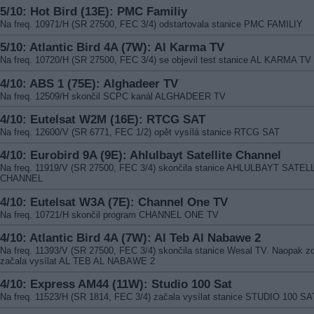
5/10: Hot Bird (13E): PMC Familiy
Na freq. 10971/H (SR 27500, FEC 3/4) odstartovala stanice PMC FAMILIY
5/10: Atlantic Bird 4A (7W): Al Karma TV
Na freq. 10720/H (SR 27500, FEC 3/4) se objevil test stanice AL KARMA TV
4/10: ABS 1 (75E): Alghadeer TV
Na freq. 12509/H skončil SCPC kanál ALGHADEER TV
4/10: Eutelsat W2M (16E): RTCG SAT
Na freq. 12600/V (SR 6771, FEC 1/2) opět vysílá stanice RTCG SAT
4/10: Eurobird 9A (9E): Ahlulbayt Satellite Channel
Na freq. 11919/V (SR 27500, FEC 3/4) skončila stanice AHLULBAYT SATEL
CHANNEL
4/10: Eutelsat W3A (7E): Channel One TV
Na freq. 10721/H skončil program CHANNEL ONE TV
4/10: Atlantic Bird 4A (7W): Al Teb Al Nabawe 2
Na freq. 11393/V (SR 27500, FEC 3/4) skončila stanice Wesal TV. Naopak z
začala vysílat AL TEB AL NABAWE 2
4/10: Express AM44 (11W): Studio 100 Sat
Na freq. 11523/H (SR 1814, FEC 3/4) začala vysílat stanice STUDIO 100 SA