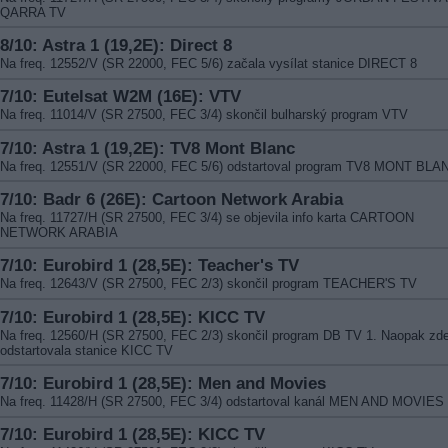
QARRA TV
8/10: Astra 1 (19,2E): Direct 8
Na freq. 12552/V (SR 22000, FEC 5/6) začala vysílat stanice DIRECT 8
7/10: Eutelsat W2M (16E): VTV
Na freq. 11014/V (SR 27500, FEC 3/4) skončil bulharský program VTV
7/10: Astra 1 (19,2E): TV8 Mont Blanc
Na freq. 12551/V (SR 22000, FEC 5/6) odstartoval program TV8 MONT BLA
7/10: Badr 6 (26E): Cartoon Network Arabia
Na freq. 11727/H (SR 27500, FEC 3/4) se objevila info karta CARTOON
NETWORK ARABIA
7/10: Eurobird 1 (28,5E): Teacher's TV
Na freq. 12643/V (SR 27500, FEC 2/3) skončil program TEACHER'S TV
7/10: Eurobird 1 (28,5E): KICC TV
Na freq. 12560/H (SR 27500, FEC 2/3) skončil program DB TV 1. Naopak zd
odstartovala stanice KICC TV
7/10: Eurobird 1 (28,5E): Men and Movies
Na freq. 11428/H (SR 27500, FEC 3/4) odstartoval kanál MEN AND MOVIES
7/10: Eurobird 1 (28,5E): KICC TV