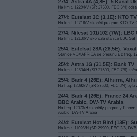
27/4: Astra 4A (4,8E): 5 Kanal Uk
Na kmit. 12284/V (SR 27500, FEC 3/4) ods
27/4: Eutelsat 3C (3,1E): KTO T
Na kmit. 12716/V skončil program KTO T
27/4: Nilesat 101/102 (7W): LBC 
Na kmit. 12130/V skončila stanice LBC Sat
25/4: Eutelsat 28A (28,5E): Voxaf
Stanice VOXAFRICA se přesunula z freq. 1
25/4: Astra 1G (31,5E): Bank TV
Na kmit. 12304/H (SR 27500, FEC 7/8) zača
25/4: Badr 4 (26E): Alhurra, Alhu
Na freq. 12092/V (SR 27500, FEC 3/4) by
24/4: Badr 4 (26E): France 24 Ar
BBC Arabic, DW-TV Arabia
Na freq. 12073/H skončily programy France 
Arabic, DW-TV Arabia
24/4: Eutelsat Hot Bird (13E): S
Na kmit. 11096/H (SR 29900, FEC 2/3, DV