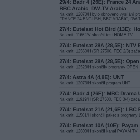
29/4: Badr 4 (26E): France 24 Ar
BBC Arabic, DW-TV Arabia
Na kmit. 12073/H bylo obnoveno vysílán
FRANCE 24 ENGLISH, BBC ARABIC, DW-
27/4: Eutelsat Hot Bird (13E): 
Na kmit. 11662/V skončil test HOME TV
27/4: Eutelsat 28A (28,5E): NTV
Na kmit. 12560/H (SR 27500, FEC 2/3) za
27/4: Eutelsat 28A (28,5E): Open
Na kmit. 12523/H skončily programy OP
27/4: Astra 4A (4,8E): UNT
Na kmit. 12073/H skončil program UNT
27/4: Badr 4 (26E): MBC Drama
Na kmit. 11919/H (SR 27500, FEC 3/4) zač
27/4: Eutelsat 21A (21,6E): LBC
Na kmit. 11561/H skončil paket s progr
27/4: Eutelsat 10A (10E): Payam
Na kmit. 12603/H skončil kanál PAYAM TV