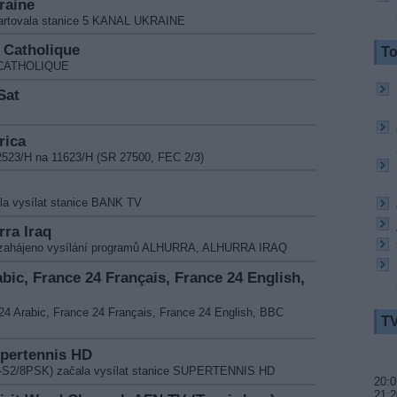
raine
tartovala stanice 5 KANAL UKRAINE
V Catholique
To
V CATHOLIQUE
Sat
rica
2523/H na 11623/H (SR 27500, FEC 2/3)
la vysílat stanice BANK TV
rra Iraq
lo zahájeno vysílání programů ALHURRA, ALHURRA IRAQ
abic, France 24 Français, France 24 English,
24 Arabic, France 24 Français, France 24 English, BBC
TV
upertennis HD
B-S2/8PSK) začala vysílat stanice SUPERTENNIS HD
20:0
21:2