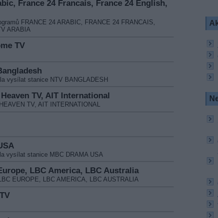
abic, France 24 Francais, France 24 English,
í programů FRANCE 24 ARABIC, FRANCE 24 FRANCAIS,
Ak
TV ARABIA
Home TV
 Bangladesh
čala vysílat stanice NTV BANGLADESH
 Heaven TV, AIT International
Ne
EN HEAVEN TV, AIT INTERNATIONAL
 USA
ala vysílat stanice MBC DRAMA USA
 Europe, LBC America, LBC Australia
amy LBC EUROPE, LBC AMERICA, LBC AUSTRALIA
 TV