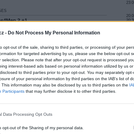
23:0
ıSES
20:0
ies4Men 2 +1
20:3
21:1
4MEN 2 +1
cz -
Do Not Process My Personal Information
ies4Men 2
20:3
S4MEN 2
21:1
21:5
to opt-out of the sale, sharing to third parties, or processing of your per
nie Satellite
formation for targeted advertising by us, please use the below opt-out s
E MAURITANIE SATELLITE
r selection. Please note that after your opt-out request is processed y
20:
22:2
anj e Hozour TV
eing interest-based ads based on personal information utilized by us or
00:1
E HOZOUR TV
disclosed to third parties prior to your opt-out. You may separately opt-
losure of your personal information by third parties on the IAB’s list of
. This information may also be disclosed by us to third parties on the
IA
S
Participants
that may further disclose it to other third parties.
 Etejah Satellite Channel
objevil test stanice AL ETEJAH SATELLITE CHANNEL
irgin Radio TV
l Data Processing Opt Outs
původní program Deejay Tv nahrazen stanicí VIRGIN RADIO
o opt-out of the Sharing of my personal data.