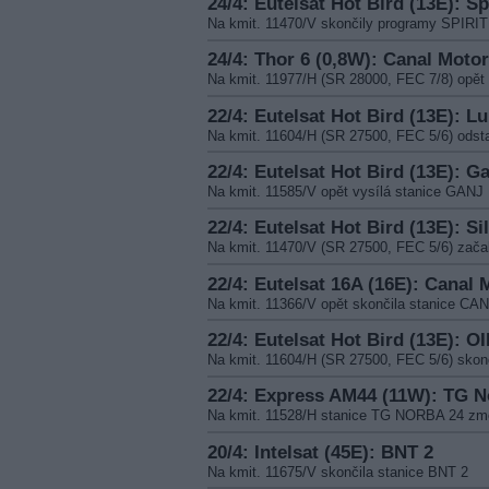
24/4: Eutelsat Hot Bird (13E): S
Na kmit. 11470/V skončily programy SPI
24/4: Thor 6 (0,8W): Canal Motor
Na kmit. 11977/H (SR 28000, FEC 7/8) opě
22/4: Eutelsat Hot Bird (13E): L
Na kmit. 11604/H (SR 27500, FEC 5/6) odst
22/4: Eutelsat Hot Bird (13E): G
Na kmit. 11585/V opět vysílá stanice GA
22/4: Eutelsat Hot Bird (13E): Si
Na kmit. 11470/V (SR 27500, FEC 5/6) zača
22/4: Eutelsat 16A (16E): Canal 
Na kmit. 11366/V opět skončila stanice 
22/4: Eutelsat Hot Bird (13E): O
Na kmit. 11604/H (SR 27500, FEC 5/6) skon
22/4: Express AM44 (11W): TG N
Na kmit. 11528/H stanice TG NORBA 24 zm
20/4: Intelsat (45E): BNT 2
Na kmit. 11675/V skončila stanice BNT 2