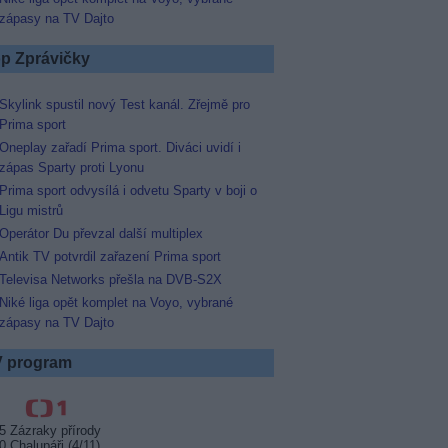
zápasy na TV Dajto
p Zprávičky
Skylink spustil nový Test kanál. Zřejmě pro
Prima sport
Oneplay zařadí Prima sport. Diváci uvidí i
zápas Sparty proti Lyonu
Prima sport odvysílá i odvetu Sparty v boji o
Ligu mistrů
Operátor Du převzal další multiplex
Antik TV potvrdil zařazení Prima sport
Televisa Networks přešla na DVB-S2X
Niké liga opět komplet na Voyo, vybrané
zápasy na TV Dajto
 program
5 Zázraky přírody
0 Chalupáři (4/11)