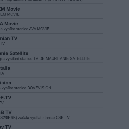
GEM Movie
e GEM MOVIE
VA Movie
la vysílat stanice AVA MOVIE
anian TV
 TV
nie Satellite
ájila vysílání stanice TV DE MAURITANIE SATELLITE
talia
LIA
ision
a vysílat stanice DOVEVISION
DF-TV
-TV
SB TV
-S2/8PSK) začala vysílat stanice CSB TV
ay TV