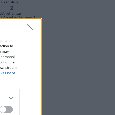
0 Sieň slávy
0 Anjeli strážni
0 Posledné obvinenie (1/6)
0 Posledné obvinenie (2/6)
0 Susedia
0 Susedia
0 Susedia
sonal or
ection to
ou may
20 V sedmém nebi
5 Miluji Slovensko
 personal
0 Soudní síň - Nové případy
out of the
 downstream
B’s List of