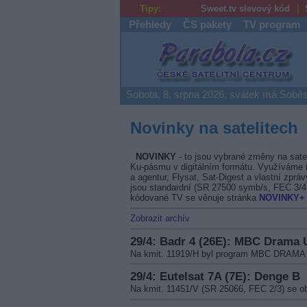
Tipy:
Sweet.tv slevový kód
Přehledy
ČS pakety
TV program
Parabola.cz
Sobota, 8. srpna 2026, svátek má Soběs
Novinky na satelitech
NOVINKY
- to jsou vybrané změny na sate
Ku-pásmu v digitálním formátu. Využíváme i
a agentur, Flysat, Sat-Digest a vlastní zprá
jsou standardní (SR 27500 symb/s, FEC 3/
kódované TV se věnuje stránka
NOVINKY+
Zobrazit archív
29/4: Badr 4 (26E): MBC Drama
Na kmit. 11919/H byl program MBC DRAM
29/4: Eutelsat 7A (7E): Denge B
Na kmit. 11451/V (SR 25066, FEC 2/3) se o