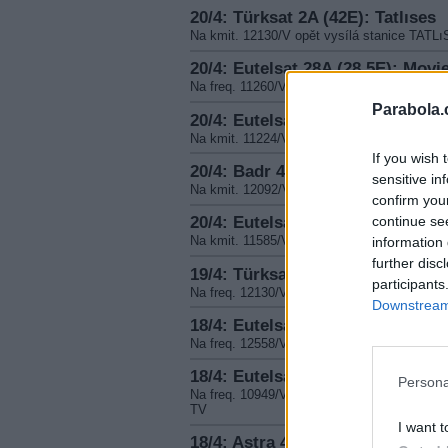
20/4: Türksat 2A (42E): Tatlıses
Na kmit. 12130/V opět vysílá stanice TATL
20/4: Eutelsat 28A (28,5E): Mov
Na freq. 11260/V skončil program MOVIES
Parabola.
20/4: Eutelsat 28A (28,5E): Mov
Na kmit. 11224/V skončil program MOVIE
If you wish 
20/4: Badr 4 (26E): TV de Maurita
sensitive in
Na kmit. 12092/V skončila stanice TV D
confirm you
20/4: Eutelsat Hot Bird (13E): G
continue se
Na kmit. 11585/V skončil program GANJ 
information 
further disc
19/4: Türksat 2A (42E): Tatlises
participants
Na freq. 12130/V skončil program TATLISE
Downstream 
18/4: Eutelsat Hot Bird (13E): Al
Na freq. 12558/V (SR 27500, FEC 3/4) se 
18/4: Eutelsat Hot Bird (13E): V
Persona
Na freq. 10949/V (SR 27500, FEC 3/4) byl 
TV
I want t
18/4: Astra 4A (4,8E): SCI