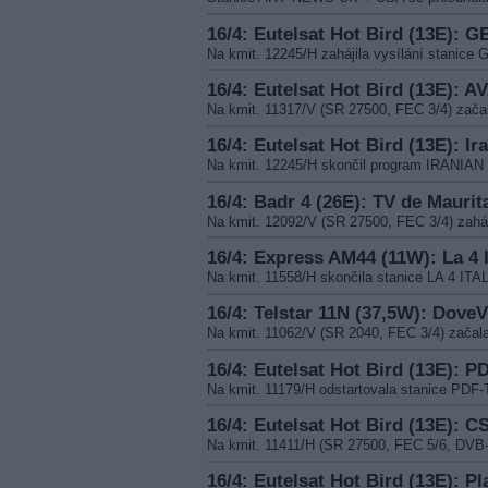
16/4: Eutelsat Hot Bird (13E): 
Na kmit. 12245/H zahájila vysílání stanic
16/4: Eutelsat Hot Bird (13E): A
Na kmit. 11317/V (SR 27500, FEC 3/4) zača
16/4: Eutelsat Hot Bird (13E): Ir
Na kmit. 12245/H skončil program IRANIAN
16/4: Badr 4 (26E): TV de Maurita
Na kmit. 12092/V (SR 27500, FEC 3/4) zah
16/4: Express AM44 (11W): La 4 I
Na kmit. 11558/H skončila stanice LA 4 ITA
16/4: Telstar 11N (37,5W): DoveV
Na kmit. 11062/V (SR 2040, FEC 3/4) začal
16/4: Eutelsat Hot Bird (13E): P
Na kmit. 11179/H odstartovala stanice PDF
16/4: Eutelsat Hot Bird (13E): C
Na kmit. 11411/H (SR 27500, FEC 5/6, DVB
16/4: Eutelsat Hot Bird (13E): Pl