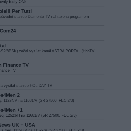
evily testy ON8
ielli Per Tutti
a původní stanice Diamonte TV nahrazena programem
TgCom24
tal
B-S2/8PSK) začal vysílat kanál ASTRA PORTAL (HbbTV
an Finance TV
inance TV
la vysílat stanice HOLIDAY TV
ies4Men 2
. 11224/V na 11681/V (SR 27500, FEC 2/3)
ies4Men +1
q. 12523/H na 11681/V (SR 27500, FEC 2/3)
Y News UK + USA
 freq. 11390/V na 11527/V (SR 27500, FEC 2/3)