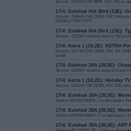
Na kmit. 12515/H (SR 8888, FEC 3/4) se obj
17/4: Eutelsat Hot Bird (13E): Gio
Na kmit. 11604/H (SR 27500, FEC 5/6) byl
GIOIELLI PER TUTTI
17/4: Eutelsat Hot Bird (13E): 
Na kmit. 11013/H skončila stanice TgCom24
17/4: Astra 1 (19,2E): ASTRA Por
Na kmit. 10773/H (SR 22000, FEC 3/4, DV
portál)
17/4: Eutelsat 28A (28,5E): Oce
Na kmit. 12643/V skončila stanice Ocean F
17/4: Astra 1 (19,2E): Holiday TV
Na kmit. 11612/H (SR 22000, FEC 5/6) zača
17/4: Eutelsat 28A (28,5E): Mov
Stanice MOVIES4MEN 2 se přesunula z freq
17/4: Eutelsat 28A (28,5E): Mov
Stanice MOVIES4MEN +1 se přesunula z fre
17/4: Eutelsat 28A (28,5E): AR
Stanice ARY NEWS UK + USA se přesunula z