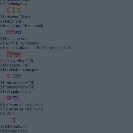
5 Všechnopárty
0 Královna Viktorie
5 Orel přistál
5 Instagram: trh marnosti
0 Mumie se vrací
5 Pacific Rim: Povstání
5 Policejní akademie 6: Město v obležení
5 Zákony vlka 2 (6)
0 Mordparta II (6)
0 Na vlastní nebezpečí
0 Profesionálové (3)
0 Profesionálové (4)
0 Duše jako kaviár
5 Sejdeme se na Cibulce
0 Sejdeme se na Cibulce
50 SeXoňa
0 Old Surehand
0 Neskoro večer