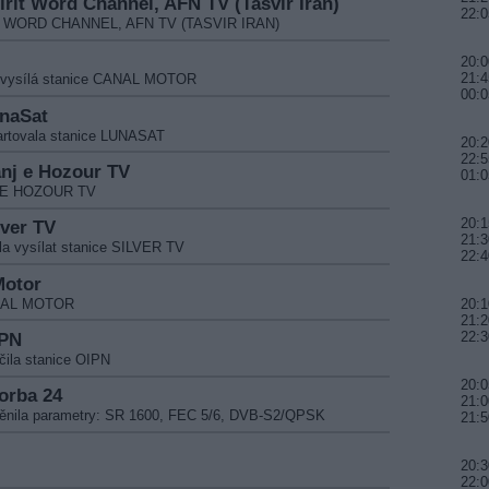
pirit Word Channel, AFN TV (Tasvir Iran)
22:0
RIT WORD CHANNEL, AFN TV (TASVIR IRAN)
20:0
21:4
t vysílá stanice CANAL MOTOR
00:0
unaSat
artovala stanice LUNASAT
20:2
22:5
anj e Hozour TV
01:0
NJ E HOZOUR TV
20:1
lver TV
21:3
la vysílat stanice SILVER TV
22:4
Motor
CANAL MOTOR
20:1
21:2
22:3
IPN
čila stanice OIPN
20:0
orba 24
21:0
ěnila parametry: SR 1600, FEC 5/6, DVB-S2/QPSK
21:
20:3
22:0