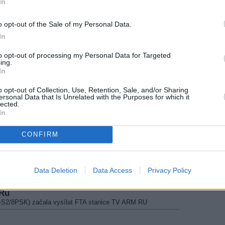
In
a vysílat stanice SCI
xpress
o opt-out of the Sale of my Personal Data.
ájila testy stanice MELODIE EXPRESS
In
Motor
to opt-out of processing my Personal Data for Targeted
ala vysílat stanice CANAL MOTOR
ing.
In
One World
 původní program ARY News UK nahrazen stanicí ARY ONE
o opt-out of Collection, Use, Retention, Sale, and/or Sharing
ersonal Data that Is Unrelated with the Purposes for which it
lected.
nel 9 UK
In
 původní program NTV Bangladesh nahrazen stanicí CHANNEL
CONFIRM
roman
IJ ROMAN
Data Deletion
Data Access
Privacy Policy
la vysílat stanice STRANA
 Ru
-S2/8PSK) začala vysílat FTA stanice TV ARM RU