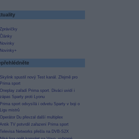
tuality
Zprávičky
Články
Novinky
Novinky+
přehlédněte
Skylink spustil nový Test kanál. Zřejmě pro
Prima sport
Oneplay zařadí Prima sport. Diváci uvidí i
zápas Sparty proti Lyonu
Prima sport odvysílá i odvetu Sparty v boji o
Ligu mistrů
Operátor Du převzal další multiplex
Antik TV potvrdil zařazení Prima sport
Televisa Networks přešla na DVB-S2X
Niké liga opět komplet na Voyo, vybrané