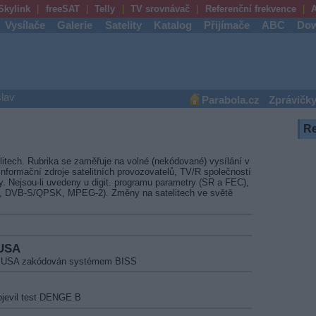
Skylink
freeSAT
Telly
TV srovnávač
Referenční frekvence
A
Vysílače
Galerie
Satelity
Katalog
Přijímače
ABC
Dow
lav
Parabola.cz
Zprávičk
R
litech. Rubrika se zaměřuje na volné (nekódované) vysílání v
nformační zdroje satelitních provozovatelů, TV/R společností
vy. Nejsou-li uvedeny u digit. programu parametry (SR a FEC),
4, DVB-S/QPSK, MPEG-2). Změny na satelitech ve světě
 USA
A USA zakódován systémem BISS
bjevil test DENGE B