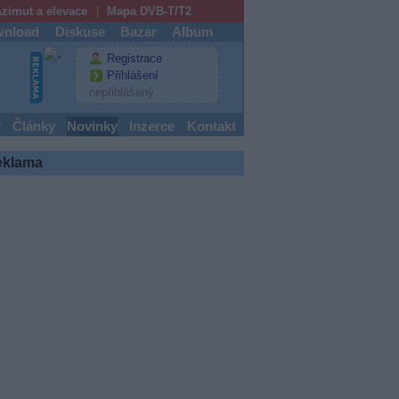
zimut a elevace
Mapa DVB-T/T2
nload
Diskuse
Bazar
Album
Registrace
Přihlášení
nepřihlášený
y
Články
Novinky
Inzerce
Kontakt
eklama