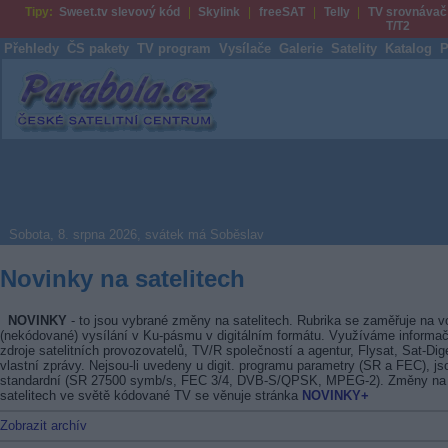
Tipy:
Sweet.tv slevový kód
Skylink
freeSAT
Telly
TV srovnávač
T/T2
Přehledy
ČS pakety
TV program
Vysílače
Galerie
Satelity
Katalog
P
Parabola.cz
Sobota, 8. srpna 2026, svátek má Soběslav
Novinky na satelitech
NOVINKY
- to jsou vybrané změny na satelitech. Rubrika se zaměřuje na v
(nekódované) vysílání v Ku-pásmu v digitálním formátu. Využíváme informač
zdroje satelitních provozovatelů, TV/R společností a agentur, Flysat, Sat-Dig
vlastní zprávy. Nejsou-li uvedeny u digit. programu parametry (SR a FEC), js
standardní (SR 27500 symb/s, FEC 3/4, DVB-S/QPSK, MPEG-2). Změny na
satelitech ve světě kódované TV se věnuje stránka
NOVINKY+
Zobrazit archív