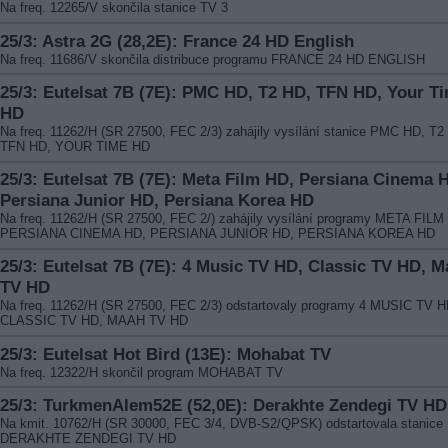
Na freq. 12265/V skončila stanice TV 3
25/3: Astra 2G (28,2E): France 24 HD English
Na freq. 11686/V skončila distribuce programu FRANCE 24 HD ENGLISH
25/3: Eutelsat 7B (7E): PMC HD, T2 HD, TFN HD, Your T
HD
Na freq. 11262/H (SR 27500, FEC 2/3) zahájily vysílání stanice PMC HD, T2
TFN HD, YOUR TIME HD
25/3: Eutelsat 7B (7E): Meta Film HD, Persiana Cinema 
Persiana Junior HD, Persiana Korea HD
Na freq. 11262/H (SR 27500, FEC 2/) zahájily vysílání programy META FILM
PERSIANA CINEMA HD, PERSIANA JUNIOR HD, PERSIANA KOREA HD
25/3: Eutelsat 7B (7E): 4 Music TV HD, Classic TV HD, 
TV HD
Na freq. 11262/H (SR 27500, FEC 2/3) odstartovaly programy 4 MUSIC TV H
CLASSIC TV HD, MAAH TV HD
25/3: Eutelsat Hot Bird (13E): Mohabat TV
Na freq. 12322/H skončil program MOHABAT TV
25/3: TurkmenAlem52E (52,0E): Derakhte Zendegi TV HD
Na kmit. 10762/H (SR 30000, FEC 3/4, DVB-S2/QPSK) odstartovala stanice
DERAKHTE ZENDEGI TV HD