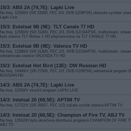
15/3: ABS 2A (74,7E): Lapki Live
Na freq. 11559/V (SR 22000, FEC 3/4, DVB-S2/8PSK) obnovila vysílání stan
Lapki Live
15/3: Eutelsat 9B (9E): TLT Canale 77 HD
Na freq. 12380/V (SR 31400, FEC 2/3, DVB-S2/16APSK, multistream, strea
byla stanice TLT Molise 1 HD přejmenována na TLT CANALE 77 HD
15/3: Eutelsat 9B (9E): Valenza TV HD
Na freq. 12380/V (SR 31400, FEC 2/3, DVB-S2/16APSK, multistream, strea
odstartovala stanice VALENZA TV HD
15/3: Eutelsat Hot Bird (13E): DW Russian HD
Na freq. 10949/V (SR 27500, FEC 2/3, DVB-S2/8PSK) odstartoval program 
RUSSIAN HD
14/3: ABS 2A (74,7E): Lapki Live
Na freq. 11559/V skončil program LAPKI LIVE
14/3: Intelsat 20 (68,5E): APTIM TV
Na freq. 12722/V (SR 26657, FEC 1/2) začala vysílat stanice APTIM TV
14/3: Intelsat 20 (68,5E): Champion of Fire TV, ABJ TV
Na freq. 12562/H byla ukončena distribuce programů CHAMPION OF FIRE T
ABJ TV