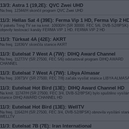
13/3: Astra 1 (19,2E): QVC Zwei UHD
Na freq. 12344/H skončil program QVC Zwei UHD
11/3: Hellas Sat 4 (39E): Ferma Vip 1 HD, Ferma Vip 2 H
V paketu Tring TV se na kmit. 10930/H (SR 30000, FEC 5/6, DVB-S2/8PSK)
objevily testovací kanály FERMA VIP 1 HD, FERMA VIP 2 HD
11/3: Türksat 4A (42E): AKRT
Na freq. 11836/V skončila stanice AKRT
11/3: Eutelsat 7 West A (7W): DIHQ Award Channel
Na freq. 11277/V (SR 27500, FEC 5/6) odstartoval program DIHQ AWARD
CHANNEL
11/3: Eutelsat 7 West A (7W): Libya Almasar
Na freq. 10873/V (SR 27500, FEC 7/8) začala vysílat stanice LIBYA ALMAS
11/3: Eutelsat Hot Bird (13E): DIHQ Award Channel HD
Na kmit. 11747/H (SR 27500, FEC 3/4, DVB-S2/8PSK) bylo spuštěno vysílán
stanice DIHQ AWARD CHANNEL HD
11/3: Eutelsat Hot Bird (13E): WellTV
Na freq. 11642/H (SR 27500, FEC 3/4, DVB-S2/8PSK) obnovila vysílání stan
WELLTV
11/3: Eutelsat 7B (7E): Iran International