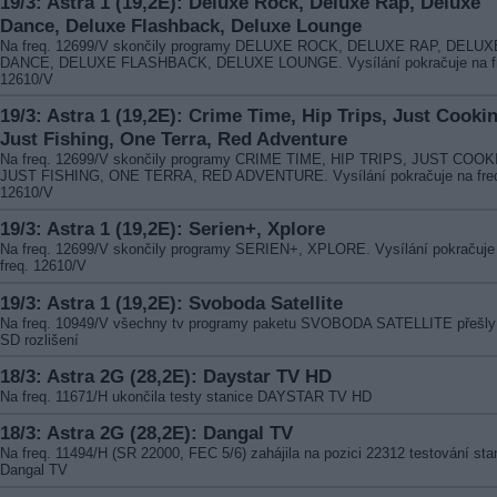
19/3: Astra 1 (19,2E): Deluxe Rock, Deluxe Rap, Deluxe
Dance, Deluxe Flashback, Deluxe Lounge
Na freq. 12699/V skončily programy DELUXE ROCK, DELUXE RAP, DELUX
DANCE, DELUXE FLASHBACK, DELUXE LOUNGE. Vysílání pokračuje na fr
12610/V
19/3: Astra 1 (19,2E): Crime Time, Hip Trips, Just Cooki
Just Fishing, One Terra, Red Adventure
Na freq. 12699/V skončily programy CRIME TIME, HIP TRIPS, JUST COOK
JUST FISHING, ONE TERRA, RED ADVENTURE. Vysílání pokračuje na fre
12610/V
19/3: Astra 1 (19,2E): Serien+, Xplore
Na freq. 12699/V skončily programy SERIEN+, XPLORE. Vysílání pokračuje
freq. 12610/V
19/3: Astra 1 (19,2E): Svoboda Satellite
Na freq. 10949/V všechny tv programy paketu SVOBODA SATELLITE přešly
SD rozlišení
18/3: Astra 2G (28,2E): Daystar TV HD
Na freq. 11671/H ukončila testy stanice DAYSTAR TV HD
18/3: Astra 2G (28,2E): Dangal TV
Na freq. 11494/H (SR 22000, FEC 5/6) zahájila na pozici 22312 testování sta
Dangal TV