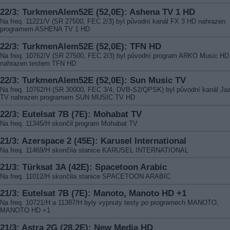
22/3: TurkmenAlem52E (52,0E): Ashena TV 1 HD
Na freq. 11221/V (SR 27500, FEC 2/3) byl původní kanál FX 3 HD nahrazen
programem ASHENA TV 1 HD
22/3: TurkmenAlem52E (52,0E): TFN HD
Na freq. 10762/V (SR 27500, FEC 2/3) byl původní program ARKO Music HD
nahrazen testem TFN HD
22/3: TurkmenAlem52E (52,0E): Sun Music TV
Na freq. 10762/H (SR 30000, FEC 3/4, DVB-S2/QPSK) byl původní kanál Jaz
TV nahrazen programem SUN MUSIC TV HD
22/3: Eutelsat 7B (7E): Mohabat TV
Na freq. 11345/H skončil program Mohabat TV
21/3: Azerspace 2 (45E): Karusel International
Na freq. 11469/H skončila stanice KARUSEL INTERNATIONAL
21/3: Türksat 3A (42E): Spacetoon Arabic
Na freq. 11012/H skončila stanice SPACETOON ARABIC
21/3: Eutelsat 7B (7E): Manoto, Manoto HD +1
Na freq. 10721/H a 11387/H byly vypnuty testy po programech MANOTO,
MANOTO HD +1
21/3: Astra 2G (28,2E): New Media HD