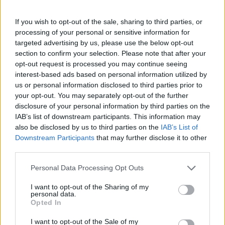
Na freq. 11278/V (SR 25000, FEC 3/4, DVB-S2/8SPK) začala vysílat stanice
SONLIFE BROADCASTING NETWORK
If you wish to opt-out of the sale, sharing to third parties, or
5/3: Astra 4A (4,8E): European Racing Channel
processing of your personal or sensitive information for
Na freq. 11747/V (SR 30000, FEC 3/4, DVB-S2/8PSK) byla stanice EUROP
targeted advertising by us, please use the below opt-out
RACING CHANNEL zakódována systémem CryptoGuard
section to confirm your selection. Please note that after your
5/3: Türksat 3A (42E): Kadirga TV Trabzon
opt-out request is processed you may continue seeing
Na freq. 12685/V (SR 30000, FEC 2/3, DVB-S2/8PSK) obnovila vysílání stan
interest-based ads based on personal information utilized by
KADIRGA TV TRABZON
us or personal information disclosed to third parties prior to
5/3: Türksat 4A (42E): Bizim Yuzyil HD
your opt-out. You may separately opt-out of the further
Na freq. 11836/V skončil program BIZIM YUZYIL HD
disclosure of your personal information by third parties on the
IAB’s list of downstream participants. This information may
5/3: Eutelsat 9B (9E): TVRI World HD
also be disclosed by us to third parties on the
IAB’s List of
Na freq. 11977/H (SR 27500, FEC 2/3, DVB-S2/8PSK) byla stanice TVRI Wor
překlopena do HD
Downstream Participants
that may further disclose it to other
third parties.
4/3: Astra 2F (28,2E): Chart Show Retro
Na freq. 11344/H (SR 27500, FEC 5/6) začala vysílat stanice CHART SHOW
Personal Data Processing Opt Outs
RETRO
3/3: ABS 2A (74,7E): Kinomult
I want to opt-out of the Sharing of my
personal data.
Na freq. 10985/H (SR 35007, FEC 3/4, DVB-S2/8PSK) byla stanice KINOMU
Opted In
zakódována systémem Irdeto
3/3: Express 80 (80E): Rossija 1
I want to opt-out of the Sale of my