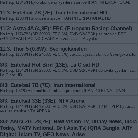
Na freq. 11345/H bylo ukončeno vysílání stanice IRAN INTERNATIONAL
11/3: Eutelsat 7B (7E): Iran International HD
Na freq. 11304/H skončila stanice IRAN INTERNATIONAL HD
11/3: Astra 4A (4,8E): ERC (European Racing Channel)
Na freq. 11747/V (SR 30000, FEC 3/4, DVB-S2/8PSK) se stanice ERC
(EUROPEAN RACING CHANNEL) vrátila k FTA vysílání
11/3: Thor 5 (0,8W): Sverigekanalen
Na freq. 11389/H (SR 24500, FEC 7/8) začala vysílat stanice Sverigekanalen
8/3: Eutelsat Hot Bird (13E): La C sat HD
Na freq. 11642/H (SR 27500, FEC 3/4, DVB-S2/8PSK) obnovila vysílání stan
La C sat HD
8/3: Eutelsat 7B (7E): Iran International
Na freq. 10720/H skončila distribuce programu IRAN INTERNATIONAL
8/3: Eutelsat 33E (33E): NTV Arena
Na freq. 11444/H (SR 17500, FEC 3/4, DVB-S2/8PSK, T2-MI, PLP 0) začala
vysílat stanice NTV ARENA
8/3: Astra 2G (28,2E): New Vision TV, Dunay News, India
Today, MATV National, Brit Asia TV, IQRA Bangla, ARY
Digital, Islam TV, GEO News, Arise