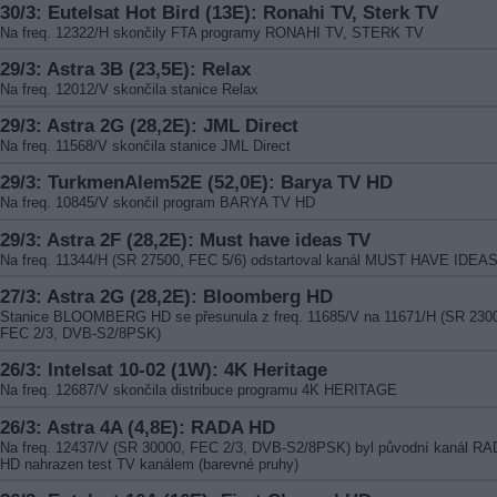
30/3: Eutelsat Hot Bird (13E): Ronahi TV, Sterk TV
Na freq. 12322/H skončily FTA programy RONAHI TV, STERK TV
29/3: Astra 3B (23,5E): Relax
Na freq. 12012/V skončila stanice Relax
29/3: Astra 2G (28,2E): JML Direct
Na freq. 11568/V skončila stanice JML Direct
29/3: TurkmenAlem52E (52,0E): Barya TV HD
Na freq. 10845/V skončil program BARYA TV HD
29/3: Astra 2F (28,2E): Must have ideas TV
Na freq. 11344/H (SR 27500, FEC 5/6) odstartoval kanál MUST HAVE IDEA
27/3: Astra 2G (28,2E): Bloomberg HD
Stanice BLOOMBERG HD se přesunula z freq. 11685/V na 11671/H (SR 230
FEC 2/3, DVB-S2/8PSK)
26/3: Intelsat 10-02 (1W): 4K Heritage
Na freq. 12687/V skončila distribuce programu 4K HERITAGE
26/3: Astra 4A (4,8E): RADA HD
Na freq. 12437/V (SR 30000, FEC 2/3, DVB-S2/8PSK) byl původní kanál R
HD nahrazen test TV kanálem (barevné pruhy)