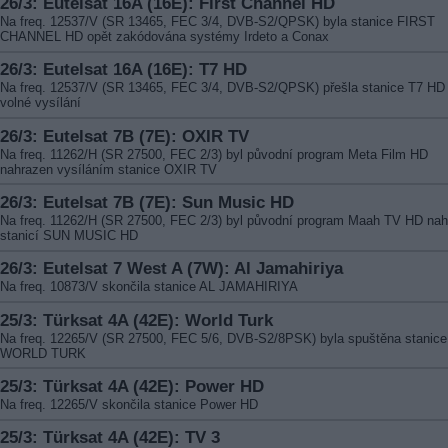
26/3: Eutelsat 16A (16E): First Channel HD
Na freq. 12537/V (SR 13465, FEC 3/4, DVB-S2/QPSK) byla stanice FIRST
CHANNEL HD opět zakódována systémy Irdeto a Conax
26/3: Eutelsat 16A (16E): T7 HD
Na freq. 12537/V (SR 13465, FEC 3/4, DVB-S2/QPSK) přešla stanice T7 HD
volné vysílání
26/3: Eutelsat 7B (7E): OXIR TV
Na freq. 11262/H (SR 27500, FEC 2/3) byl původní program Meta Film HD
nahrazen vysíláním stanice OXIR TV
26/3: Eutelsat 7B (7E): Sun Music HD
Na freq. 11262/H (SR 27500, FEC 2/3) byl původní program Maah TV HD na
stanicí SUN MUSIC HD
26/3: Eutelsat 7 West A (7W): Al Jamahiriya
Na freq. 10873/V skončila stanice AL JAMAHIRIYA
25/3: Türksat 4A (42E): World Turk
Na freq. 12265/V (SR 27500, FEC 5/6, DVB-S2/8PSK) byla spuštěna stanice
WORLD TURK
25/3: Türksat 4A (42E): Power HD
Na freq. 12265/V skončila stanice Power HD
25/3: Türksat 4A (42E): TV 3