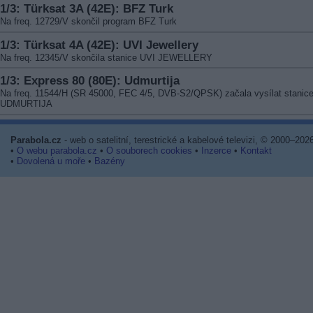
1/3: Türksat 3A (42E): BFZ Turk
Na freq. 12729/V skončil program BFZ Turk
1/3: Türksat 4A (42E): UVI Jewellery
Na freq. 12345/V skončila stanice UVI JEWELLERY
1/3: Express 80 (80E): Udmurtija
Na freq. 11544/H (SR 45000, FEC 4/5, DVB-S2/QPSK) začala vysílat stanic
UDMURTIJA
Parabola.cz
- web o satelitní, terestrické a kabelové televizi, © 2000–202
•
O webu parabola.cz
•
O souborech cookies
•
Inzerce
•
Kontakt
•
Dovolená u moře
•
Bazény