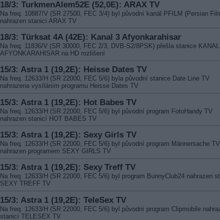
18/3: TurkmenAlem52E (52,0E): ARAX TV
Na freq. 10887/V (SR 27500, FEC 3/4) byl původní kanál PFILM (Persian Fil
nahrazen stanicí ARAX TV
18/3: Türksat 4A (42E): Kanal 3 Afyonkarahisar
Na freq. 11836/V (SR 30000, FEC 2/3, DVB-S2/8PSK) přešla stanice KANAL
AFYONKARAHISAR na HD rozlišení
15/3: Astra 1 (19,2E): Heisse Dates TV
Na freq. 12633/H (SR 22000, FEC 5/6) byla původní stanice Date Line TV
nahrazena vysíláním programu Heisse Dates TV
15/3: Astra 1 (19,2E): Hot Babes TV
Na freq. 12633/H (SR 22000, FEC 5/6) byl původní program FotoHandy TV
nahrazen stanicí HOT BABES TV
15/3: Astra 1 (19,2E): Sexy Girls TV
Na freq. 12633/H (SR 22000, FEC 5/6) byl původní program Männersache TV
nahrazen programem SEXY GIRLS TV
15/3: Astra 1 (19,2E): Sexy Treff TV
Na freq. 12633/H (SR 22000, FEC 5/6) byl program BunnyClub24 nahrazen st
SEXY TREFF TV
15/3: Astra 1 (19,2E): TeleSex TV
Na freq. 12633/H (SR 22000, FEC 5/6) byl původní program Clipmobile nahra
stanicí TELESEX TV