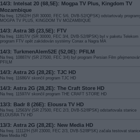
14/3: Intelsat 20 (68,5E): Mogpa TV Plus, Kingdom TV
Mozambique
Na freq. 12562/H (SR 30000, FEC 5/6, DVB-S2/QPSK) odstartovaly program
MOGPA TV PLUS, KINGDOM TV MOZAMBIQUE
14/3: Astra 3B (23,5E): FTV
Na freq. 11817/V (SR 30000, FEC 3/4, DVB-S2/8PSK) byl v paketu Telekom 
program FTV opět zakódován systémy Conax a Nagra MA
14/3: TurkmenAlem52E (52,0E): PFILM
Na freq. 10887/V (SR 27500, FEC 3/4) byl program Persian Film přejmenová
PFILM
14/3: Astra 2G (28,2E): TJC HD
Na freq. 11686/V skončil program TJC HD
14/3: Astra 2G (28,2E): The Craft Store HD
Na freq. 11597/V skončil program THE CRAFT STORE HD
13/3: Badr 8 (26E): Elousra TV HD
Na freq. 12563/V (SR 27500, FEC 2/3, DVB-S2/8PSK) odstartovala stanice
ELOUSRA TV HD
13/3: Astra 2G (28,2E): New Media HD
Na freq. 11112/H (SR 23000, FEC 2/3, DVB-S2/8PSK) začala testovat stanic
New Media HD