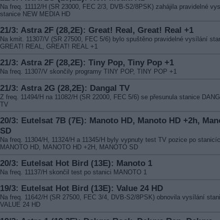
Na freq. 11112/H (SR 23000, FEC 2/3, DVB-S2/8PSK) zahájila pravidelné vys
stanice NEW MEDIA HD
21/3: Astra 2F (28,2E): Great! Real, Great! Real +1
Na kmit. 11307/V (SR 27500, FEC 5/6) bylo spuštěno pravidelné vysílání sta
GREAT! REAL, GREAT! REAL +1
21/3: Astra 2F (28,2E): Tiny Pop, Tiny Pop +1
Na freq. 11307/V skončily programy TINY POP, TINY POP +1
21/3: Astra 2G (28,2E): Dangal TV
Z freq. 11494/H na 11082/H (SR 22000, FEC 5/6) se přesunula stanice DAN
TV
20/3: Eutelsat 7B (7E): Manoto HD, Manoto HD +2h, Man
SD
Na freq. 11304/H, 11324/H a 11345/H byly vypnuty test TV pozice po stanicí
MANOTO HD, MANOTO HD +2H, MANOTO SD
20/3: Eutelsat Hot Bird (13E): Manoto 1
Na freq. 11137/H skončil test po stanici MANOTO 1
19/3: Eutelsat Hot Bird (13E): Value 24 HD
Na freq. 11642/H (SR 27500, FEC 3/4, DVB-S2/8PSK) obnovila vysílání stan
VALUE 24 HD