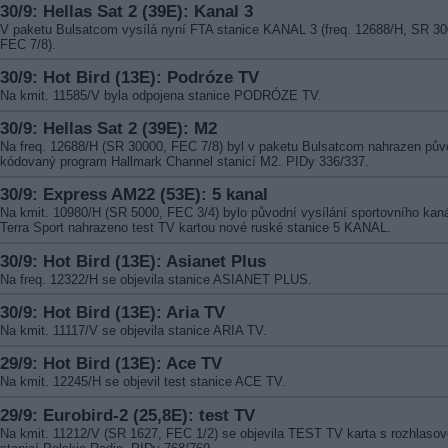
30/9: Hellas Sat 2 (39E): Kanal 3
V paketu Bulsatcom vysílá nyní FTA stanice KANAL 3 (freq. 12688/H, SR 30
FEC 7/8).
30/9: Hot Bird (13E): Podróze TV
Na kmit. 11585/V byla odpojena stanice PODRÓZE TV.
30/9: Hellas Sat 2 (39E): M2
Na freq. 12688/H (SR 30000, FEC 7/8) byl v paketu Bulsatcom nahrazen pův
kódovaný program Hallmark Channel stanicí M2. PIDy 336/337.
30/9: Express AM22 (53E): 5 kanal
Na kmit. 10980/H (SR 5000, FEC 3/4) bylo původní vysílání sportovního kan
Terra Sport nahrazeno test TV kartou nové ruské stanice 5 KANAL.
30/9: Hot Bird (13E): Asianet Plus
Na freq. 12322/H se objevila stanice ASIANET PLUS.
30/9: Hot Bird (13E): Aria TV
Na kmit. 11117/V se objevila stanice ARIA TV.
29/9: Hot Bird (13E): Ace TV
Na kmit. 12245/H se objevil test stanice ACE TV.
29/9: Eurobird-2 (25,8E): test TV
Na kmit. 11212/V (SR 1627, FEC 1/2) se objevila TEST TV karta s rozhlaso