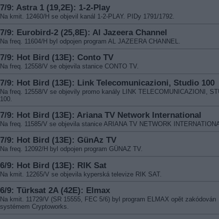
7/9: Astra 1 (19,2E): 1-2-Play
Na kmit. 12460/H se objevil kanál 1-2-PLAY. PIDy 1791/1792.
7/9: Eurobird-2 (25,8E): Al Jazeera Channel
Na freq. 11604/H byl odpojen program AL JAZEERA CHANNEL.
7/9: Hot Bird (13E): Conto TV
Na freq. 12558/V se objevila stanice CONTO TV.
7/9: Hot Bird (13E): Link Telecomunicazioni, Studio 100
Na freq. 12558/V se objevily promo kanály LINK TELECOMUNICAZIONI, S
100.
7/9: Hot Bird (13E): Ariana TV Network International
Na freq. 11585/V se objevila stanice ARIANA TV NETWORK INTERNATION
7/9: Hot Bird (13E): GünAz TV
Na freq. 12092/H byl odpojen program GÜNAZ TV.
6/9: Hot Bird (13E): RIK Sat
Na kmit. 12265/V se objevila kyperská televize RIK SAT.
6/9: Türksat 2A (42E): Elmax
Na kmit. 11729/V (SR 15555, FEC 5/6) byl program ELMAX opět zakódován
systémem Cryptoworks.