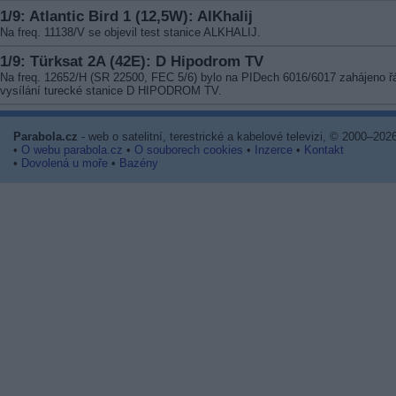
1/9: Atlantic Bird 1 (12,5W): AlKhalij
Na freq. 11138/V se objevil test stanice ALKHALIJ.
1/9: Türksat 2A (42E): D Hipodrom TV
Na freq. 12652/H (SR 22500, FEC 5/6) bylo na PIDech 6016/6017 zahájeno ř
vysílání turecké stanice D HIPODROM TV.
Parabola.cz
- web o satelitní, terestrické a kabelové televizi, © 2000–202
•
O webu parabola.cz
•
O souborech cookies
•
Inzerce
•
Kontakt
•
Dovolená u moře
•
Bazény