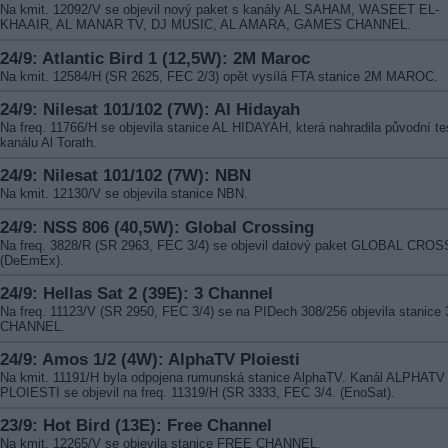
Na kmit. 12092/V se objevil nový paket s kanály AL SAHAM, WASEET EL-
KHAAIR, AL MANAR TV, DJ MUSIC, AL AMARA, GAMES CHANNEL.
24/9: Atlantic Bird 1 (12,5W): 2M Maroc
Na kmit. 12584/H (SR 2625, FEC 2/3) opět vysílá FTA stanice 2M MAROC.
24/9: Nilesat 101/102 (7W): Al Hidayah
Na freq. 11766/H se objevila stanice AL HIDAYAH, která nahradila původní t
kanálu Al Torath.
24/9: Nilesat 101/102 (7W): NBN
Na kmit. 12130/V se objevila stanice NBN.
24/9: NSS 806 (40,5W): Global Crossing
Na freq. 3828/R (SR 2963, FEC 3/4) se objevil datový paket GLOBAL CRO
(DeEmEx).
24/9: Hellas Sat 2 (39E): 3 Channel
Na freq. 11123/V (SR 2950, FEC 3/4) se na PIDech 308/256 objevila stanice 
CHANNEL.
24/9: Amos 1/2 (4W): AlphaTV Ploiesti
Na kmit. 11191/H byla odpojena rumunská stanice AlphaTV. Kanál ALPHATV
PLOIESTI se objevil na freq. 11319/H (SR 3333, FEC 3/4. (EnoSat).
23/9: Hot Bird (13E): Free Channel
Na kmit. 12265/V se objevila stanice FREE CHANNEL.