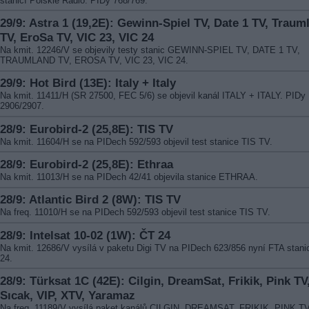
stanicí Polskie Radio. PIDy 768/769.
29/9: Astra 1 (19,2E): Gewinn-Spiel TV, Date 1 TV, Traum
TV, EroSa TV, VIC 23, VIC 24
Na kmit. 12246/V se objevily testy stanic GEWINN-SPIEL TV, DATE 1 TV,
TRAUMLAND TV, EROSA TV, VIC 23, VIC 24.
29/9: Hot Bird (13E): Italy + Italy
Na kmit. 11411/H (SR 27500, FEC 5/6) se objevil kanál ITALY + ITALY. PIDy
2906/2907.
28/9: Eurobird-2 (25,8E): TIS TV
Na kmit. 11604/H se na PIDech 592/593 objevil test stanice TIS TV.
28/9: Eurobird-2 (25,8E): Ethraa
Na kmit. 11013/H se na PIDech 42/41 objevila stanice ETHRAA.
28/9: Atlantic Bird 2 (8W): TIS TV
Na freq. 11010/H se na PIDech 592/593 objevil test stanice TIS TV.
28/9: Intelsat 10-02 (1W): ČT 24
Na kmit. 12686/V vysílá v paketu Digi TV na PIDech 623/856 nyní FTA stan
24.
28/9: Türksat 1C (42E): Cilgin, DreamSat, Frikik, Pink TV
Sıcak, VIP, XTV, Yaramaz
Na freq. 11189/V vysílá paket kanálů CILGIN, DREAMSAT, FRIKIK, PINK TV