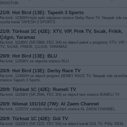
DIGIOYUN.
21/9: Hot Bird (13E): Tapesh 3 Sports
Na kmit. 12360/H byla opět odpojena stanice Derby Race TV. Naopak zde z
vysílá kanál TAPESH 3 SPORTS.
21/9: Türksat 1C (42E): XTV, VIP, Pink TV, Sıcak, Frikik,
Çılgın, Yaramaz
Na kmit. 11190/V (SR 5860, FEC 3/4) se objevil paket s programy XTV, VIP,
TV, SıCAK, FRIKIK, ÇıLGıN, YARAMAZ.
20/9: Hot Bird (13E): BLU
Na kmit. 12558/V se objevila stanice BLU.
20/9: Hot Bird (13E): Derby Race TV
Na kmit. 12360/H se objevil program DERBY RACE TV. Naopak zde skončil
stanice Tapesh 3 Sports.
20/9: Türksat 1C (42E): Rumeli TV
Na kmit. 11159/V (SR 2596, FEC 3/4) se objevil test stanice RUMELI TV.
20/9: Nilesat 101/102 (7W): Al Zaem Channel
Na kmit. 12207/V zahájila řádné vysílání stanice AL ZAEM CHANNEL.
20/9: Türksat 1C (42E): Gül TV
Na kmit. 11163/V (SR 2222, FEC 5/6) se objevil kanál GÜL TV. PIDy 33/34.