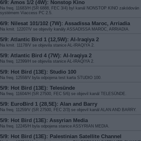
6/9: Amos 1/2 (4W): Nonstop Kino
Na freq. 11683/H (SR 6888, FEC 3/4) byl kanál NONSTOP KINO zakódován
systémem Viaccess PC 2.5.
6/9: Nilesat 101/102 (7W): Assadissa Maroc, Arriadia
Na kmit. 12207/V se objevily kanály ASSADISSA MAROC, ARRIADIA.
5/9: Atlantic Bird 1 (12,5W): Al-Iraqiya 2
Na kmit. 11178/V se objevila stanice AL-IRAQIYA 2.
5/9: Atlantic Bird 4 (7W): Al-Iraqiya 2
Na freq. 12399/H se objevila stanice AL-IRAQIYA 2.
5/9: Hot Bird (13E): Studio 100
Na freq. 12558/V byla odpojena test karta STUDIO 100.
5/9: Hot Bird (13E): Telesünde
Na freq. 11604/H (SR 27500, FEC 5/6) se objevil kanál TELESÜNDE.
5/9: EuroBird 1 (28,5E): Alan and Barry
Na freq. 11259/V (SR 27500, FEC 2/3) se objevil kanál ALAN AND BARRY.
5/9: Hot Bird (13E): Assyrian Media
Na freq. 12245/H byla odpojena stanice ASSYRIAN MEDIA.
5/9: Hot Bird (13E): Palestinian Satellite Channel