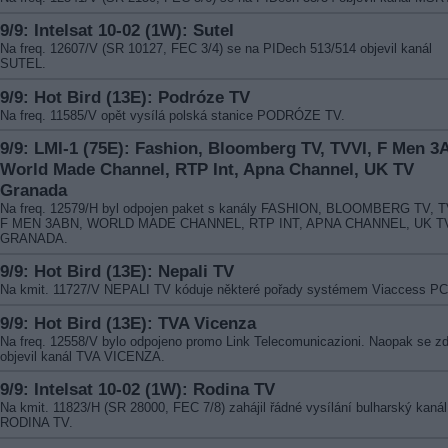
9/9: Intelsat 10-02 (1W): Sutel
Na freq. 12607/V (SR 10127, FEC 3/4) se na PIDech 513/514 objevil kanál
SUTEL.
9/9: Hot Bird (13E): Podróze TV
Na freq. 11585/V opět vysílá polská stanice PODRÓZE TV.
9/9: LMI-1 (75E): Fashion, Bloomberg TV, TVVI, F Men 3
World Made Channel, RTP Int, Apna Channel, UK TV
Granada
Na freq. 12579/H byl odpojen paket s kanály FASHION, BLOOMBERG TV, T
F MEN 3ABN, WORLD MADE CHANNEL, RTP INT, APNA CHANNEL, UK T
GRANADA.
9/9: Hot Bird (13E): Nepali TV
Na kmit. 11727/V NEPALI TV kóduje některé pořady systémem Viaccess PC
9/9: Hot Bird (13E): TVA Vicenza
Na freq. 12558/V bylo odpojeno promo Link Telecomunicazioni. Naopak se z
objevil kanál TVA VICENZA.
9/9: Intelsat 10-02 (1W): Rodina TV
Na kmit. 11823/H (SR 28000, FEC 7/8) zahájil řádné vysílání bulharský kanál
RODINA TV.