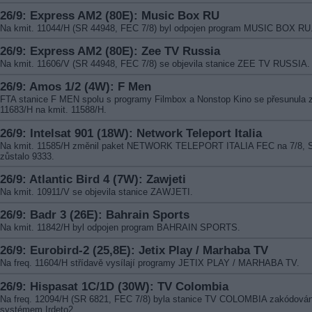
26/9: Express AM2 (80E): Music Box RU
Na kmit. 11044/H (SR 44948, FEC 7/8) byl odpojen program MUSIC BOX RU
26/9: Express AM2 (80E): Zee TV Russia
Na kmit. 11606/V (SR 44948, FEC 7/8) se objevila stanice ZEE TV RUSSIA.
26/9: Amos 1/2 (4W): F Men
FTA stanice F MEN spolu s programy Filmbox a Nonstop Kino se přesunula z
11683/H na kmit. 11588/H.
26/9: Intelsat 901 (18W): Network Teleport Italia
Na kmit. 11585/H změnil paket NETWORK TELEPORT ITALIA FEC na 7/8, 
zůstalo 9333.
26/9: Atlantic Bird 4 (7W): Zawjeti
Na kmit. 10911/V se objevila stanice ZAWJETI.
26/9: Badr 3 (26E): Bahrain Sports
Na kmit. 11842/H byl odpojen program BAHRAIN SPORTS.
26/9: Eurobird-2 (25,8E): Jetix Play / Marhaba TV
Na freq. 11604/H střídavě vysílají programy JETIX PLAY / MARHABA TV.
26/9: Hispasat 1C/1D (30W): TV Colombia
Na freq. 12094/H (SR 6821, FEC 7/8) byla stanice TV COLOMBIA zakódová
systémem Irdeto2.