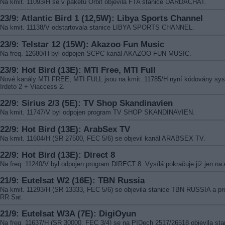
Na kmit. 11093/H se v paketu Orbit objevila FTA stanice DARDACHAT.
23/9: Atlantic Bird 1 (12,5W): Libya Sports Channel
Na kmit. 11138/V odstartovala stanice LIBYA SPORTS CHANNEL.
23/9: Telstar 12 (15W): Akazoo Fun Music
Na freq. 12680/H byl odpojen SCPC kanál AKAZOO FUN MUSIC.
23/9: Hot Bird (13E): MTI Free, MTI Full
Nové kanály MTI FREE, MTI FULL jsou na kmit. 11785/H nyní kódovány sy
Irdeto 2 + Viaccess 2.
22/9: Sirius 2/3 (5E): TV Shop Skandinavien
Na kmit. 11747/V byl odpojen program TV SHOP SKANDINAVIEN.
22/9: Hot Bird (13E): ArabSex TV
Na kmit. 11604/H (SR 27500, FEC 5/6) se objevil kanál ARABSEX TV.
22/9: Hot Bird (13E): Direct 8
Na freq. 11240/V byl odpojen program DIRECT 8. Vysílá pokračuje již jen na 
21/9: Eutelsat W2 (16E): TBN Russia
Na kmit. 11293/H (SR 13333, FEC 5/6) se objevila stanice TBN RUSSIA a p
RR Sat.
21/9: Eutelsat W3A (7E): DigiOyun
Na freq. 11637/H (SR 30000, FEC 3/4) se na PIDech 2517/26518 objevila sta