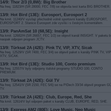
14/9: Thor 2/3 (0,8W): Big Brother
Na freq. 11823/H (SR 28000, FEC 7/8) se objevila test karta BIG BROTHER.
13/9: Hot Bird (13E): Eurosport, Eurosport 2
Na kmit. 11240/V vysílají přechodně volně sportovní kanály EUROSPORT,
EUROSPORT 2. Stanice Eurosport zde vysílá i s českým komentářem.
13/9: PanAmSat 10 (68,5E): Insight
Na kmit. 12682/H (SR 26657, FEC 1/2) se objevil kanál INSIGHT. V paketu b
naopak odpojen program JCTV.
13/9: Türksat 2A (42E): Pink TV, VIP, XTV, Sicak
Na freq. 12529/V (SR 7400, FEC 3/4) se objevil paket s kanály PINK TV, VIP
XTV, SICAK.
13/9: Hot Bird (13E): Studio 100, Conto premium
Na freq. 12557/V byly odpojeny italské programy STUDIO 100, CONTO
PREMIUM.
13/9: Türksat 2A (42E): Gül TV
Na freq. 12541/V (SR 2150, FEC 5/6) se na PIDech 33/34 objevil program G
TV.
13/9: Türksat 2A (42E): Club, Europe, Red, She
Na kmit. 12614/V byl odpojen paket s kanály CLUB, EUROPE, RED, SHE.
13/9: Express AM2 (80E): Love Music, Neo Music