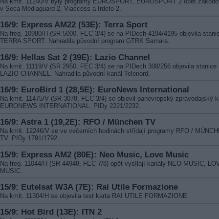
Na kmit. 11240/V byly programy EUROSPORT, EUROSPORT 2 opět zakódo
v Seca Mediaguard 2, Viaccess a Irdeto 2.
16/9: Express AM22 (53E): Terra Sport
Na freq. 10980/H (SR 5000, FEC 3/4) se na PIDech 4194/4195 objevila stani
TERRA SPORT. Nahradila původní program GTRK Samara.
16/9: Hellas Sat 2 (39E): Lazio Channel
Na kmit. 11119/V (SR 2950, FEC 3/4) se na PIDech 308/256 objevila stanice
LAZIO CHANNEL. Nahradila původní kanál Telenord.
16/9: EuroBird 1 (28,5E): EuroNews International
Na kmit. 11475/V (SR 3078, FEC 3/4) se objevil panevropský zpravodajský k
EURONEWS INTERNATIONAL. PIDy 2221/2232.
16/9: Astra 1 (19,2E): RFO / München TV
Na kmit. 12246/V se ve večerních hodinách střídají programy RFO / MÜNC
TV. PIDy 1791/1792.
15/9: Express AM2 (80E): Neo Music, Love Music
Na freq. 11044/H (SR 44948, FEC 7/8) opět vysílají kanály NEO MUSIC, LO
MUSIC.
15/9: Eutelsat W3A (7E): Rai Utile Formazione
Na kmit. 11304/H se objevila test karta RAI UTILE FORMAZIONE.
15/9: Hot Bird (13E): ITN 2