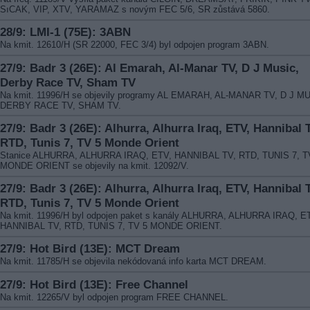
SıCAK, VIP, XTV, YARAMAZ s novým FEC 5/6, SR zůstává 5860.
28/9: LMI-1 (75E): 3ABN
Na kmit. 12610/H (SR 22000, FEC 3/4) byl odpojen program 3ABN.
27/9: Badr 3 (26E): Al Emarah, Al-Manar TV, D J Music,
Derby Race TV, Sham TV
Na kmit. 11996/H se objevily programy AL EMARAH, AL-MANAR TV, D J M
DERBY RACE TV, SHAM TV.
27/9: Badr 3 (26E): Alhurra, Alhurra Iraq, ETV, Hannibal 
RTD, Tunis 7, TV 5 Monde Orient
Stanice ALHURRA, ALHURRA IRAQ, ETV, HANNIBAL TV, RTD, TUNIS 7, T
MONDE ORIENT se objevily na kmit. 12092/V.
27/9: Badr 3 (26E): Alhurra, Alhurra Iraq, ETV, Hannibal 
RTD, Tunis 7, TV 5 Monde Orient
Na kmit. 11996/H byl odpojen paket s kanály ALHURRA, ALHURRA IRAQ, E
HANNIBAL TV, RTD, TUNIS 7, TV 5 MONDE ORIENT.
27/9: Hot Bird (13E): MCT Dream
Na kmit. 11785/H se objevila nekódovaná info karta MCT DREAM.
27/9: Hot Bird (13E): Free Channel
Na kmit. 12265/V byl odpojen program FREE CHANNEL.