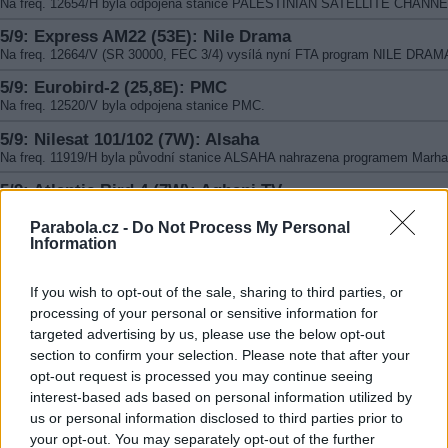
Na freq. 12654/H byla odpojena stanice PALESTINIAN SATELLITE CHANNE
5/9: Express AM22 (53E): Nile Drama
Na freq. 12664/V (SR 30000, FEC 3/4) vysílá nyní FTA program NILE DRAM
5/9: Eurobird-2 (25,8E): PMC
Na freq. 12520/V byla odpojena stanice PMC.
5/9: Nilesat 101/102 (7W): Alsaha
Na freq. 11919/H byla původní stanice ALSAHA nahrazena programem Marha
5/9: Atlantic Bird 4 (7W): Aghani TV
Na freq. 12341/V zahájila pravidelné vysílání stanice AGHANI TV.
Parabola.cz -
Do Not Process My Personal
5/9: Express AM22 (53E): GTRK Samara
Information
Na kmit. 10981/H vysílá stanice GTRK SAMARA s novým SR 5000, FEC zů
3/4.
If you wish to opt-out of the sale, sharing to third parties, or
5/9: LMI-1 (75E): Russkij Extrim
processing of your personal or sensitive information for
Na freq. 12579/V byl odpojen kanál RUSSKIJ EXTRIM.
targeted advertising by us, please use the below opt-out
section to confirm your selection. Please note that after your
5/9: Hot Bird (13E): BHT 1
opt-out request is processed you may continue seeing
Na freq. 11938/H skončil program BHT 1. Stanice dále pokračuje na freq. 125
interest-based ads based on personal information utilized by
4/9: Atlantic Bird 3 (5W): test TV
us or personal information disclosed to third parties prior to
Na freq. 11555/V (SR 30000, FEC 7/8) se objevily TEST TV kanály (DeEmEx
your opt-out. You may separately opt-out of the further