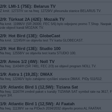
2/9: LMI-1 (75E): Belarus TV
Z kmit. 12737/V se na freq. 12729/V přesunula stanice BELARUS TV.
2/9: Türksat 2A (42E): Mozaik TV
Na kmit. 11996/V (SR 26000, FEC 5/6) bylo odpojeno promo T.Shop. Naopak
zde objevil kanál MOZAIK TV.
2/9: Hot Bird (13E): GlobeCast
Na kmit. 12245/H se objevila test TV karta GLOBECAST.
2/9: Hot Bird (13E): Studio 100
Na freq. 12558/V se objevila test karta STUDIO 100.
2/9: Amos 1/2 (4W): Noll TV
Na freq. 11434/H (SR 7481, FEC 2/3) se objevil program NOLL TV.
1/9: Astra 1 (19,2E): DMAX
Na freq. 12246/V bylo zahájeno vysílání stanice DMAX. PIDy 511/512.
1/9: Atlantic Bird 1 (12,5W): Tiziana Sat
Na freq. 11167/H změnil paket s kanály TIZIANA SAT symbol rate na 3617, 
nyní 3/4.
1/9: Atlantic Bird 1 (12,5W): Al Faatah
Na freq. 11138/V se na PIDech 2034/2032 objevilo promo AL FAATAH.