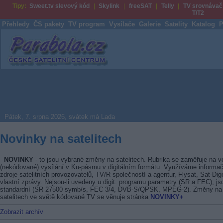
Tipy:
Sweet.tv slevový kód
Skylink
freeSAT
Telly
TV srovnávač
T/T2
Přehledy
ČS pakety
TV program
Vysílače
Galerie
Satelity
Katalog
P
Parabola.cz
Pátek, 7. srpna 2026, svátek má Lada
Novinky na satelitech
NOVINKY
- to jsou vybrané změny na satelitech. Rubrika se zaměřuje na v
(nekódované) vysílání v Ku-pásmu v digitálním formátu. Využíváme informač
zdroje satelitních provozovatelů, TV/R společností a agentur, Flysat, Sat-Dig
vlastní zprávy. Nejsou-li uvedeny u digit. programu parametry (SR a FEC), js
standardní (SR 27500 symb/s, FEC 3/4, DVB-S/QPSK, MPEG-2). Změny na
satelitech ve světě kódované TV se věnuje stránka
NOVINKY+
Zobrazit archív