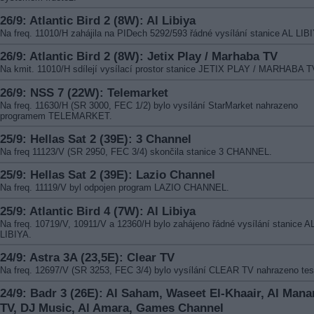
26/9: Atlantic Bird 2 (8W): Al Libiya
Na freq. 11010/H zahájila na PIDech 5292/593 řádné vysílání stanice AL LIB
26/9: Atlantic Bird 2 (8W): Jetix Play / Marhaba TV
Na kmit. 11010/H sdílejí vysílací prostor stanice JETIX PLAY / MARHABA T
26/9: NSS 7 (22W): Telemarket
Na freq. 11630/H (SR 3000, FEC 1/2) bylo vysílání StarMarket nahrazeno
programem TELEMARKET.
25/9: Hellas Sat 2 (39E): 3 Channel
Na freq 11123/V (SR 2950, FEC 3/4) skončila stanice 3 CHANNEL.
25/9: Hellas Sat 2 (39E): Lazio Channel
Na freq. 11119/V byl odpojen program LAZIO CHANNEL.
25/9: Atlantic Bird 4 (7W): Al Libiya
Na freq. 10719/V, 10911/V a 12360/H bylo zahájeno řádné vysílání stanice A
LIBIYA.
24/9: Astra 3A (23,5E): Clear TV
Na freq. 12697/V (SR 3253, FEC 3/4) bylo vysílání CLEAR TV nahrazeno te
24/9: Badr 3 (26E): Al Saham, Waseet El-Khaair, Al Mana
TV, DJ Music, Al Amara, Games Channel