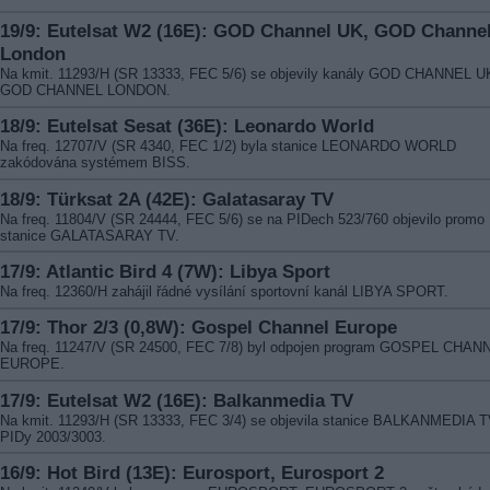
19/9: Eutelsat W2 (16E): GOD Channel UK, GOD Channe
London
Na kmit. 11293/H (SR 13333, FEC 5/6) se objevily kanály GOD CHANNEL U
GOD CHANNEL LONDON.
18/9: Eutelsat Sesat (36E): Leonardo World
Na freq. 12707/V (SR 4340, FEC 1/2) byla stanice LEONARDO WORLD
zakódována systémem BISS.
18/9: Türksat 2A (42E): Galatasaray TV
Na freq. 11804/V (SR 24444, FEC 5/6) se na PIDech 523/760 objevilo promo
stanice GALATASARAY TV.
17/9: Atlantic Bird 4 (7W): Libya Sport
Na freq. 12360/H zahájil řádné vysílání sportovní kanál LIBYA SPORT.
17/9: Thor 2/3 (0,8W): Gospel Channel Europe
Na freq. 11247/V (SR 24500, FEC 7/8) byl odpojen program GOSPEL CHAN
EUROPE.
17/9: Eutelsat W2 (16E): Balkanmedia TV
Na kmit. 11293/H (SR 13333, FEC 3/4) se objevila stanice BALKANMEDIA T
PIDy 2003/3003.
16/9: Hot Bird (13E): Eurosport, Eurosport 2