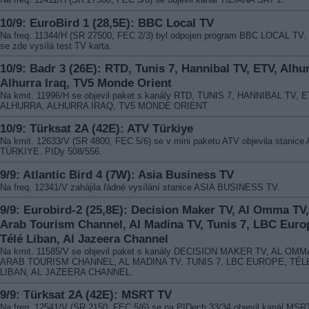
10/9: EuroBird 1 (28,5E): BBC Local TV
Na freq. 11344/H (SR 27500, FEC 2/3) byl odpojen program BBC LOCAL TV.
se zde vysílá test TV karta.
10/9: Badr 3 (26E): RTD, Tunis 7, Hannibal TV, ETV, Alhur
Alhurra Iraq, TV5 Monde Orient
Na kmit. 11996/H se objevil paket s kanály RTD, TUNIS 7, HANNIBAL TV, E
ALHURRA, ALHURRA IRAQ, TV5 MONDE ORIENT.
10/9: Türksat 2A (42E): ATV Türkiye
Na kmit. 12633/V (SR 4800, FEC 5/6) se v mini paketu ATV objevila stanice
TÜRKIYE. PIDy 508/556.
9/9: Atlantic Bird 4 (7W): Asia Business TV
Na freq. 12341/V zahájila řádné vysílání stanice ASIA BUSINESS TV.
9/9: Eurobird-2 (25,8E): Decision Maker TV, Al Omma TV,
Arab Tourism Channel, Al Madina TV, Tunis 7, LBC Euro
Télé Liban, Al Jazeera Channel
Na kmit. 11585/V se objevil paket s kanály DECISION MAKER TV, AL OMM
ARAB TOURISM CHANNEL, AL MADINA TV, TUNIS 7, LBC EUROPE, TÉL
LIBAN, AL JAZEERA CHANNEL.
9/9: Türksat 2A (42E): MSRT TV
Na freq. 12541/V (SR 2150, FEC 5/6) se na PIDech 33/34 objevil kanál MSR