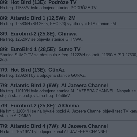
8/9: Hot Bird (13E): Podróze TV
Na freq. 11585/V byla odpojena stanice PODRÓZE TV.
8/9: Atlantic Bird 1 (12,5W): 2M
Na freq. 12583/H (SR 2625, FEC 2/3) vysílá nyní FTA stanice 2M.
8/9: Eurobird-2 (25,8E): Ghinwa
Na freq. 12520/V se objevila stanice GHINWA.
8/9: EuroBird 1 (28,5E): Sumo TV
Stanice SUMO TV se přesunula z freq. 11222/H na kmit. 11390/H (SR 27500
2/3).
7/9: Hot Bird (13E): GünAz
Na freq. 12092/H byla odpojena stanice GÜNAZ.
7/9: Atlantic Bird 2 (8W): Al Jazeera Channel
Na freq. 11010/H byla odpojena stanice AL JAZEERA CHANNEL. Naopak se
stejná stanice objevila na freq. 12565/V.
7/9: Eurobird-2 (25,8E): AlOmma
Na kmit. 11604/H se na bývalé pozici Al Jazeera Channel objevil test TV kan
stanice ALOMMA.
7/9: Atlantic Bird 4 (7W): Al Jazeera Channel
Na kmit. 10719/V byl odpojen kanál AL JAZEERA CHANNEL.