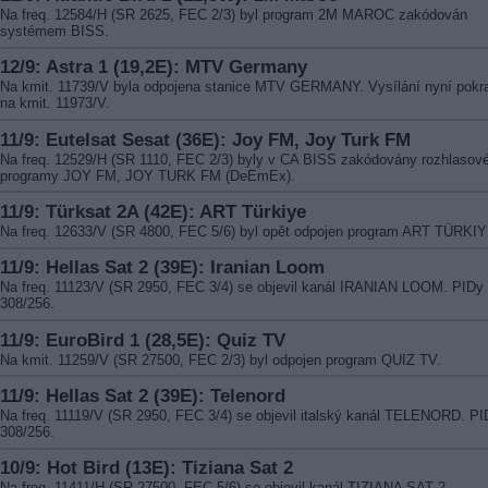
Na freq. 12584/H (SR 2625, FEC 2/3) byl program 2M MAROC zakódován
systémem BISS.
12/9: Astra 1 (19,2E): MTV Germany
Na kmit. 11739/V byla odpojena stanice MTV GERMANY. Vysílání nyní pokr
na kmit. 11973/V.
11/9: Eutelsat Sesat (36E): Joy FM, Joy Turk FM
Na freq. 12529/H (SR 1110, FEC 2/3) byly v CA BISS zakódovány rozhlasov
programy JOY FM, JOY TURK FM (DeEmEx).
11/9: Türksat 2A (42E): ART Türkiye
Na freq. 12633/V (SR 4800, FEC 5/6) byl opět odpojen program ART TÜRKIY
11/9: Hellas Sat 2 (39E): Iranian Loom
Na freq. 11123/V (SR 2950, FEC 3/4) se objevil kanál IRANIAN LOOM. PIDy
308/256.
11/9: EuroBird 1 (28,5E): Quiz TV
Na kmit. 11259/V (SR 27500, FEC 2/3) byl odpojen program QUIZ TV.
11/9: Hellas Sat 2 (39E): Telenord
Na freq. 11119/V (SR 2950, FEC 3/4) se objevil italský kanál TELENORD. PI
308/256.
10/9: Hot Bird (13E): Tiziana Sat 2
Na freq. 11411/H (SR 27500, FEC 5/6) se objevil kanál TIZIANA SAT 2.