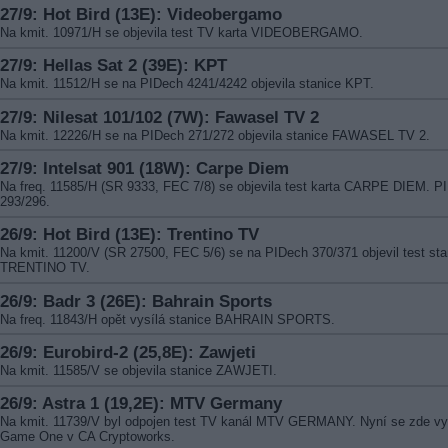
27/9: Hot Bird (13E): Videobergamo
Na kmit. 10971/H se objevila test TV karta VIDEOBERGAMO.
27/9: Hellas Sat 2 (39E): KPT
Na kmit. 11512/H se na PIDech 4241/4242 objevila stanice KPT.
27/9: Nilesat 101/102 (7W): Fawasel TV 2
Na kmit. 12226/H se na PIDech 271/272 objevila stanice FAWASEL TV 2.
27/9: Intelsat 901 (18W): Carpe Diem
Na freq. 11585/H (SR 9333, FEC 7/8) se objevila test karta CARPE DIEM. P
293/296.
26/9: Hot Bird (13E): Trentino TV
Na kmit. 11200/V (SR 27500, FEC 5/6) se na PIDech 370/371 objevil test sta
TRENTINO TV.
26/9: Badr 3 (26E): Bahrain Sports
Na freq. 11843/H opět vysílá stanice BAHRAIN SPORTS.
26/9: Eurobird-2 (25,8E): Zawjeti
Na kmit. 11585/V se objevila stanice ZAWJETI.
26/9: Astra 1 (19,2E): MTV Germany
Na kmit. 11739/V byl odpojen test TV kanál MTV GERMANY. Nyní se zde vy
Game One v CA Cryptoworks.