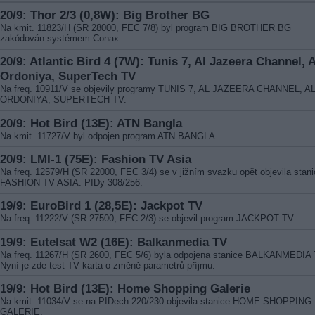
20/9: Thor 2/3 (0,8W): Big Brother BG
Na kmit. 11823/H (SR 28000, FEC 7/8) byl program BIG BROTHER BG
zakódován systémem Conax.
20/9: Atlantic Bird 4 (7W): Tunis 7, Al Jazeera Channel, A
Ordoniya, SuperTech TV
Na freq. 10911/V se objevily programy TUNIS 7, AL JAZEERA CHANNEL, A
ORDONIYA, SUPERTECH TV.
20/9: Hot Bird (13E): ATN Bangla
Na kmit. 11727/V byl odpojen program ATN BANGLA.
20/9: LMI-1 (75E): Fashion TV Asia
Na freq. 12579/H (SR 22000, FEC 3/4) se v jižním svazku opět objevila stan
FASHION TV ASIA. PIDy 308/256.
19/9: EuroBird 1 (28,5E): Jackpot TV
Na freq. 11222/V (SR 27500, FEC 2/3) se objevil program JACKPOT TV.
19/9: Eutelsat W2 (16E): Balkanmedia TV
Na freq. 11267/H (SR 2600, FEC 5/6) byla odpojena stanice BALKANMEDIA 
Nyní je zde test TV karta o změně parametrů příjmu.
19/9: Hot Bird (13E): Home Shopping Galerie
Na kmit. 11034/V se na PIDech 220/230 objevila stanice HOME SHOPPING
GALERIE.