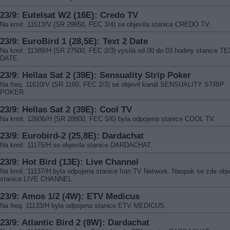
23/9: Eutelsat W2 (16E): Credo TV
Na kmit. 11513/V (SR 29950, FEC 3/4) se objevila stanice CREDO TV.
23/9: EuroBird 1 (28,5E): Text 2 Date
Na kmit. 11389/H (SR 27500, FEC 2/3) vysílá od 00 do 03 hodiny stanice T
DATE.
23/9: Hellas Sat 2 (39E): Sensuality Strip Poker
Na freq. 11610/V (SR 1160, FEC 2/3) se objevil kanál SENSUALITY STRIP
POKER.
23/9: Hellas Sat 2 (39E): Cool TV
Na kmit. 12606/H (SR 28800, FEC 5/6) byla odpojena stanice COOL TV.
23/9: Eurobird-2 (25,8E): Dardachat
Na kmit. 11175/H se objevila stanice DARDACHAT.
23/9: Hot Bird (13E): Live Channel
Na kmit. 11137/H byla odpojena stanice Iran TV Network. Naopak se zde obje
stanice LIVE CHANNEL.
23/9: Amos 1/2 (4W): ETV Medicus
Na freq. 11133/H byla odpojena stanice ETV MEDICUS.
23/9: Atlantic Bird 2 (8W): Dardachat