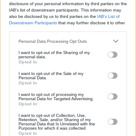
4/9: Sirius 2/3 (5E): Tisa-1
disclosure of your personal information by third parties on the
Na freq. 12671/H (SR 2893, FEC 7/8) se objevily testy stanice TISA-1.
IAB’s list of downstream participants. This information may
also be disclosed by us to third parties on the
IAB’s List of
4/9: Hot Bird (13E): GlobeCast
Downstream Participants
that may further disclose it to other
Na freq. 12245/H byla odpojena test TV karta GLOBECAST.
third parties.
4/9: Hot Bird (13E): test TV
Na freq. 12673/V se objevila TEST TV karta.
Personal Data Processing Opt Outs
4/9: PanAmSat 10 (68,5E): Inspiration Network Internati
I want to opt-out of the Sharing of my
Na kmit. 12682/H byl odpojen program INSPIRATION NETWORK
personal data.
INTERNATIONAL.
Opted In
4/9: Express AM1 (40E): Channel S Bangladesh
I want to opt-out of the Sale of my
Na kmit. 11458/H byl odpojen SCPC kanál CHANNEL S BANGLADESH.
Personal Data.
Opted In
4/9: Türksat 2A (42E): Rumeli TV
Na freq. 12510/V (SR 2960, FEC 3/4) se objevila stanice RUMELI TV.
I want to opt-out of processing my
Personal Data for Targeted Advertising.
3/9: Atlantic Bird 4 (7W): Al Libiya
Opted In
Na freq. 12360/H se objevilo promo stanice AL LIBIYA. PIDy 2034/2032.
I want to opt-out of Collection, Use,
3/9: Atlantic Bird 1 (12,5W): Al Libiya
Retention, Sale, and/or Sharing of my
Na kmit. 11138/V se na PIDech 2034/2032 objevilo promo AL LIBIYA.
Personal Data that Is Unrelated with the
Purposes for which it was collected.
3/9: Hispasat 1C/1D (30W): Telecuador, Canal 1 Int, TV
Opted In