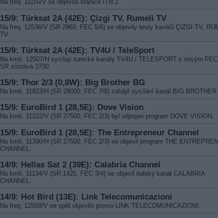
Na freq. 11116/V se objevila stanice ITN 2.
15/9: Türksat 2A (42E): Çizgi TV, Rumeli TV
Na freq. 12536/V (SR 2960, FEC 5/6) se objevily testy kanálů ÇIZGI TV, R
TV.
15/9: Türksat 2A (42E): TV4U / TeleSport
Na kmit. 12507/H vysílají turecké kanály TV4U / TELESPORT s novým FEC 
SR zůstává 3700.
15/9: Thor 2/3 (0,8W): Big Brother BG
Na kmit. 11823/H (SR 28000, FEC 7/8) zahájil vysílání kanál BIG BROTHER
15/9: EuroBird 1 (28,5E): Dove Vision
Na kmit. 11222/V (SR 27500, FEC 2/3) byl odpojen program DOVE VISION.
15/9: EuroBird 1 (28,5E): The Entrepreneur Channel
Na kmit. 11390/H (SR 27500, FEC 2/3) se objevil program THE ENTREPR
CHANNEL.
14/9: Hellas Sat 2 (39E): Calabria Channel
Na kmit. 11134/V (SR 1425, FEC 3/4) se objevil italský kanál CALABRIA
CHANNEL.
14/9: Hot Bird (13E): Link Telecomunicazioni
Na freq. 12558/V se opět objevilo promo LINK TELECOMUNICAZIONI.