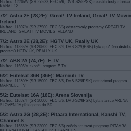
Na freq. 12265/V (SR 27500, FEC 5/6, DVB-S2/8PSK) spustila testy stanice
KANAL 12
7/2: Astra 2F (28,2E): Great! TV Ireland, Great! TV Movie
Ireland
Na freq. 11307/V (SR 27500, FEC 5/6) odstartovaly programy GREAT! TV
IRELAND, GREAT! TV MOVIES IRELAND
7/2: Astra 2E (28,2E): HGTV UK, Really UK
Na freq. 11385/V (SR 29500, FEC 3/4, DVB-S2/QPSK) byla spuštěna distrib
programů HGTV UK, REALLY UK
7/2: ABS 2A (74,7E): E TV
Na freq. 11605/V skončil program E TV
6/2: Eutelsat 36B (36E): Marneuli TV
Na freq. 11230/H (SR 15000, FEC 3/5, DVB-S2/8PSK) odstartoval program
MARNEULI TV
5/2: Eutelsat 16A (16E): Arena Slovenija
Na freq. 11637/H (SR 30000, FEC 5/6, DVB-S2/8PSK) byla stanice ARENA
SLOVENIJA překlopena do SD
5/2: Astra 2G (28,2E): Pitaara International, Kanshi TV,
Channel S
Na freq. 11553/H (SR 22000, FEC 5/6) začaly testovat programy PITAARA
INTERNATIONAL, KANSHI TV, CHANNEL S