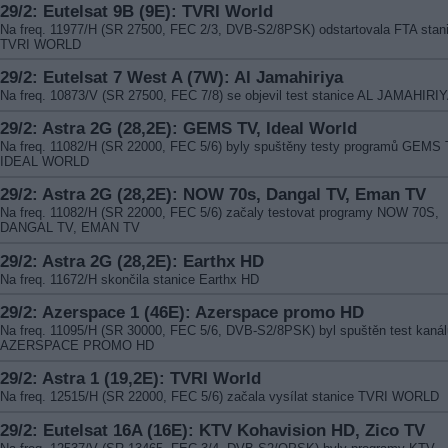
29/2: Eutelsat 9B (9E): TVRI World
Na freq. 11977/H (SR 27500, FEC 2/3, DVB-S2/8PSK) odstartovala FTA stan
TVRI WORLD
29/2: Eutelsat 7 West A (7W): Al Jamahiriya
Na freq. 10873/V (SR 27500, FEC 7/8) se objevil test stanice AL JAMAHIRI
29/2: Astra 2G (28,2E): GEMS TV, Ideal World
Na freq. 11082/H (SR 22000, FEC 5/6) byly spuštěny testy programů GEMS 
IDEAL WORLD
29/2: Astra 2G (28,2E): NOW 70s, Dangal TV, Eman TV
Na freq. 11082/H (SR 22000, FEC 5/6) začaly testovat programy NOW 70S,
DANGAL TV, EMAN TV
29/2: Astra 2G (28,2E): Earthx HD
Na freq. 11672/H skončila stanice Earthx HD
29/2: Azerspace 1 (46E): Azerspace promo HD
Na freq. 11095/H (SR 30000, FEC 5/6, DVB-S2/8PSK) byl spuštěn test kanál
AZERSPACE PROMO HD
29/2: Astra 1 (19,2E): TVRI World
Na freq. 12515/H (SR 22000, FEC 5/6) začala vysílat stanice TVRI WORLD
29/2: Eutelsat 16A (16E): KTV Kohavision HD, Zico TV