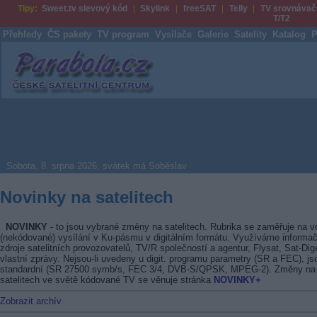
Tipy:
Sweet.tv slevový kód
Skylink
freeSAT
Telly
TV srovnávač
T/T2
Přehledy
ČS pakety
TV program
Vysílače
Galerie
Satelity
Katalog
P
Parabola.cz
Sobota, 8. srpna 2026, svátek má Soběslav
Novinky na satelitech
NOVINKY
- to jsou vybrané změny na satelitech. Rubrika se zaměřuje na v
(nekódované) vysílání v Ku-pásmu v digitálním formátu. Využíváme informač
zdroje satelitních provozovatelů, TV/R společností a agentur, Flysat, Sat-Dig
vlastní zprávy. Nejsou-li uvedeny u digit. programu parametry (SR a FEC), js
standardní (SR 27500 symb/s, FEC 3/4, DVB-S/QPSK, MPEG-2). Změny na
satelitech ve světě kódované TV se věnuje stránka
NOVINKY+
Zobrazit archív