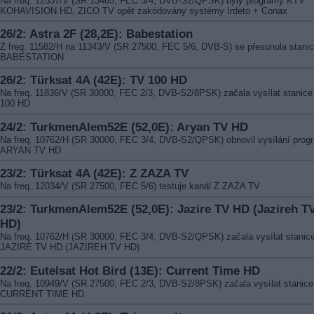
Na freq. 12537/V (SR 13465, FEC 3/4, DVB-S2/QPSK) byly programy KTV
KOHAVISION HD, ZICO TV opět zakódovány systémy Irdeto + Conax
26/2: Astra 2F (28,2E): Babestation
Z freq. 11582/H na 11343/V (SR 27500, FEC 5/6, DVB-S) se přesunula stani
BABESTATION
26/2: Türksat 4A (42E): TV 100 HD
Na freq. 11836/V (SR 30000, FEC 2/3, DVB-S2/8PSK) začala vysílat stanic
100 HD
24/2: TurkmenAlem52E (52,0E): Aryan TV HD
Na freq. 10762/H (SR 30000, FEC 3/4, DVB-S2/QPSK) obnovil vysílání prog
ARYAN TV HD
23/2: Türksat 4A (42E): Z ZAZA TV
Na freq. 12034/V (SR 27500, FEC 5/6) testuje kanál Z ZAZA TV
23/2: TurkmenAlem52E (52,0E): Jazire TV HD (Jazireh T
HD)
Na freq. 10762/H (SR 30000, FEC 3/4, DVB-S2/QPSK) začala vysílat stanic
JAZIRE TV HD (JAZIREH TV HD)
22/2: Eutelsat Hot Bird (13E): Current Time HD
Na freq. 10949/V (SR 27500, FEC 2/3, DVB-S2/8PSK) začala vysílat stanice
CURRENT TIME HD