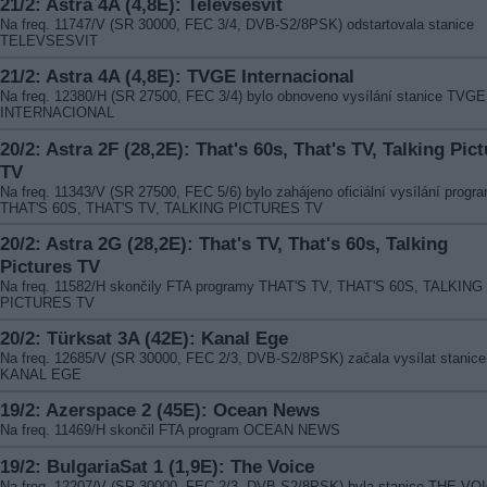
21/2: Astra 4A (4,8E): Televsesvit
Na freq. 11747/V (SR 30000, FEC 3/4, DVB-S2/8PSK) odstartovala stanice
TELEVSESVIT
21/2: Astra 4A (4,8E): TVGE Internacional
Na freq. 12380/H (SR 27500, FEC 3/4) bylo obnoveno vysílání stanice TVGE
INTERNACIONAL
20/2: Astra 2F (28,2E): That's 60s, That's TV, Talking Pic
TV
Na freq. 11343/V (SR 27500, FEC 5/6) bylo zahájeno oficiální vysílání progr
THAT'S 60S, THAT'S TV, TALKING PICTURES TV
20/2: Astra 2G (28,2E): That's TV, That's 60s, Talking
Pictures TV
Na freq. 11582/H skončily FTA programy THAT'S TV, THAT'S 60S, TALKING
PICTURES TV
20/2: Türksat 3A (42E): Kanal Ege
Na freq. 12685/V (SR 30000, FEC 2/3, DVB-S2/8PSK) začala vysílat stanice
KANAL EGE
19/2: Azerspace 2 (45E): Ocean News
Na freq. 11469/H skončil FTA program OCEAN NEWS
19/2: BulgariaSat 1 (1,9E): The Voice
Na freq. 12207/V (SR 30000, FEC 2/3, DVB-S2/8PSK) byla stanice THE VO