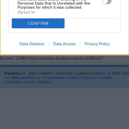
Personal Data that Is Unrelated with the
1/2: Express AM6 (53E): Eenak Farsi
Purposes for which it was collected.
Na freq. 12594/V skončil kanál EENAK FARSI
Opted In
1/2: Badr 8 (26E): Bahrain TV
CONFIRM
Na freq. 12226/H (SR 27500, FEC 3/4) skončila SD distribuce stanice Bahrai
Ve stejném muxu pokračuje stanice v HD rozlišení
1/2: Eutelsat 9B (9E): PTV Global
Na freq. 12092/H skončila stanice PTV GLOBAL
Data Deletion
Data Access
Privacy Policy
1/2: Eutelsat Hot Bird (13E): Kurdsat
Na kmit. 11296/H byla ukončena distribuce stanice KURDSAT
Parabola.cz
- web o satelitní, terestrické a kabelové televizi, © 2000–202
•
O webu parabola.cz
•
O souborech cookies
•
Inzerce
•
Kontakt
•
Dovolená u moře
•
Bazény