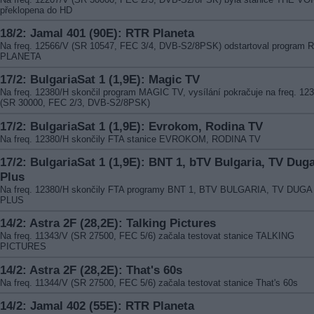
překlopena do HD
18/2: Jamal 401 (90E): RTR Planeta
Na freq. 12566/V (SR 10547, FEC 3/4, DVB-S2/8PSK) odstartoval program 
PLANETA
17/2: BulgariaSat 1 (1,9E): Magic TV
Na freq. 12380/H skončil program MAGIC TV, vysílání pokračuje na freq. 12
(SR 30000, FEC 2/3, DVB-S2/8PSK)
17/2: BulgariaSat 1 (1,9E): Evrokom, Rodina TV
Na freq. 12380/H skončily FTA stanice EVROKOM, RODINA TV
17/2: BulgariaSat 1 (1,9E): BNT 1, bTV Bulgaria, TV Dug
Plus
Na freq. 12380/H skončily FTA programy BNT 1, BTV BULGARIA, TV DUGA
PLUS
14/2: Astra 2F (28,2E): Talking Pictures
Na freq. 11343/V (SR 27500, FEC 5/6) začala testovat stanice TALKING
PICTURES
14/2: Astra 2F (28,2E): That's 60s
Na freq. 11344/V (SR 27500, FEC 5/6) začala testovat stanice That's 60s
14/2: Jamal 402 (55E): RTR Planeta