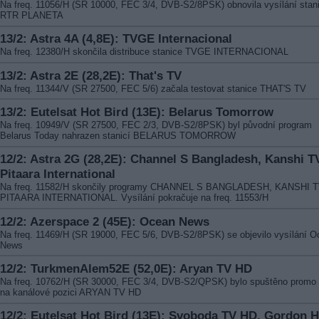
Na freq. 11056/H (SR 10000, FEC 3/4, DVB-S2/8PSK) obnovila vysílání stan
RTR PLANETA
13/2: Astra 4A (4,8E): TVGE Internacional
Na freq. 12380/H skončila distribuce stanice TVGE INTERNACIONAL
13/2: Astra 2E (28,2E): That's TV
Na freq. 11344/V (SR 27500, FEC 5/6) začala testovat stanice THAT'S TV
13/2: Eutelsat Hot Bird (13E): Belarus Tomorrow
Na freq. 10949/V (SR 27500, FEC 2/3, DVB-S2/8PSK) byl původní program
Belarus Today nahrazen stanicí BELARUS TOMORROW
12/2: Astra 2G (28,2E): Channel S Bangladesh, Kanshi TV
Pitaara International
Na freq. 11582/H skončily programy CHANNEL S BANGLADESH, KANSHI T
PITAARA INTERNATIONAL. Vysílání pokračuje na freq. 11553/H
12/2: Azerspace 2 (45E): Ocean News
Na freq. 11469/H (SR 19000, FEC 5/6, DVB-S2/8PSK) se objevilo vysílání 
News
12/2: TurkmenAlem52E (52,0E): Aryan TV HD
Na freq. 10762/H (SR 30000, FEC 3/4, DVB-S2/QPSK) bylo spuštěno prom
na kanálové pozici ARYAN TV HD
12/2: Eutelsat Hot Bird (13E): Svoboda TV HD, Gordon 