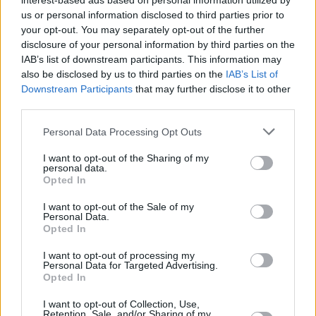
interest-based ads based on personal information utilized by
1/2: Eutelsat 7B (7E): Manoto TV
us or personal information disclosed to third parties prior to
Na freq. 10721/H a 11345/H skončila stanice MANOTO TV
your opt-out. You may separately opt-out of the further
disclosure of your personal information by third parties on the
1/2: Eutelsat 7B (7E): Manoto HD, Manoto HD +1, Manot
IAB’s list of downstream participants. This information may
HD +2
also be disclosed by us to third parties on the
IAB’s List of
Na freq. 11304/H, res. 11387/H, resp. 11324/V skončilo vysílání programu
Downstream Participants
that may further disclose it to other
MANOTO HD, MANOTO HD +1, MANOTO HD +2
third parties.
1/2: Eutelsat Hot Bird (13E): Manoto TV
Na freq. 11137/H skončila stanice MANOTO TV
Personal Data Processing Opt Outs
1/2: Astra 2G (28,2E): Get Lucky TV
I want to opt-out of the Sharing of my
Na freq. 11568/V (SR 22000, FEC 5/6) bylo spuštěno vysílání stanice GET
personal data.
LUCKY TV
Opted In
1/2: Astra 2G (28,2E): Direct Store TV
I want to opt-out of the Sale of my
Na freq. 11568/V skončil program DIRECT STORE TV
Personal Data.
Opted In
1/2: Türksat 4A (42E): 7/24 TV HD
Na freq. 11836/V (SR 30000, FEC 2/3, DVB-S2/8PSK) začala testovat stanic
I want to opt-out of processing my
7/24 TV HD
Personal Data for Targeted Advertising.
Opted In
1/2: Express AM6 (53E): Kurdsat, Kurdsat News
Na freq. 12594/V (SR 27500, FEC 2/3) skončily programy KURDSAT, KURD
NEWS
I want to opt-out of Collection, Use,
Retention, Sale, and/or Sharing of my