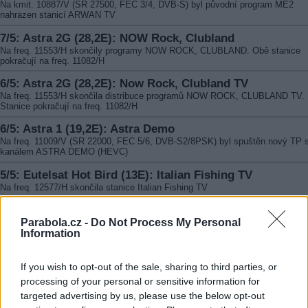
Na kmit. 10887/V (SR 27500, FEC 3/4, DVB-S) byl původní program ME2
nahrazen stanicí ARWAN TV
7/5: Astra 2G (28,2E): NOW Rock, Clubland
Na freq. 11553/H skončily programy NOW ROCK, CLUBLAND. Obě stanice
pokračují na freq. 11082/H
6/5: Astra 2G (28,2E): Now Rock, Clubland TV
Na freq. 11553/H skončila distribuce programů NOW ROCK, CLUBLAND TV.
Stanice pokračují na freq. 11082/H
6/5: Astra 1 (19,2E): Astra Demo
Na freq. 11009/V (SR 22000, FEC 5/6, DVB-S2/8PSK) byl spuštěn nový TP 
kanálem ASTRA DEMO (HEVC)
5/5: Eutelsat Hot Bird (13E): Italian Fishing TV
Na freq. 12577/H skončila stanice Italian Fishing TV
5/5: Eutelsat 16A (16E): Aurora TV
Parabola.cz -
Do Not Process My Personal
Na freq. 11512/H skončila stanice AURORA TV
Information
3/5: Eutelsat Hot Bird (13E): World Fishion Network HD
V paketu muxIP byla na kmit. 11785/H (SR 27500, FEC 3/4, DVB-S2/8PSK)
If you wish to opt-out of the sale, sharing to third parties, or
spuštěna stanice WORLD FISHION NETWORK HD
processing of your personal or sensitive information for
2/5: Astra 4A (4,8E): Channel 5 HD
targeted advertising by us, please use the below opt-out
Na freq. 11747/V skončila stanice CHANNEL 5 HD Ukraine