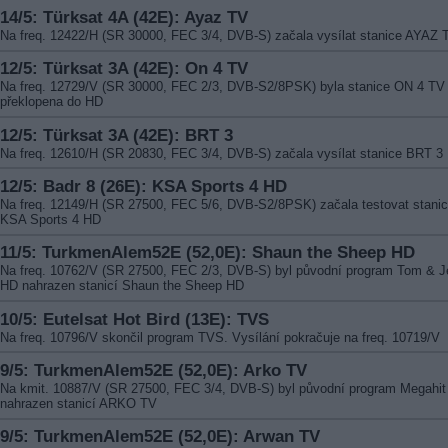
14/5: Türksat 4A (42E): Ayaz TV
Na freq. 12422/H (SR 30000, FEC 3/4, DVB-S) začala vysílat stanice AYAZ 
12/5: Türksat 3A (42E): On 4 TV
Na freq. 12729/V (SR 30000, FEC 2/3, DVB-S2/8PSK) byla stanice ON 4 TV
překlopena do HD
12/5: Türksat 3A (42E): BRT 3
Na freq. 12610/H (SR 20830, FEC 3/4, DVB-S) začala vysílat stanice BRT 3
12/5: Badr 8 (26E): KSA Sports 4 HD
Na freq. 12149/H (SR 27500, FEC 5/6, DVB-S2/8PSK) začala testovat stani
KSA Sports 4 HD
11/5: TurkmenAlem52E (52,0E): Shaun the Sheep HD
Na freq. 10762/V (SR 27500, FEC 2/3, DVB-S) byl původní program Tom & J
HD nahrazen stanicí Shaun the Sheep HD
10/5: Eutelsat Hot Bird (13E): TVS
Na freq. 10796/V skončil program TVS. Vysílání pokračuje na freq. 10719/V
9/5: TurkmenAlem52E (52,0E): Arko TV
Na kmit. 10887/V (SR 27500, FEC 3/4, DVB-S) byl původní program Megahit
nahrazen stanicí ARKO TV
9/5: TurkmenAlem52E (52,0E): Arwan TV