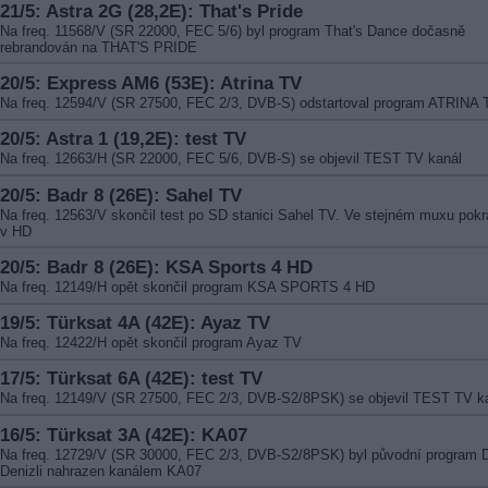
21/5: Astra 2G (28,2E): That's Pride
Na freq. 11568/V (SR 22000, FEC 5/6) byl program That's Dance dočasně
rebrandován na THAT'S PRIDE
20/5: Express AM6 (53E): Atrina TV
Na freq. 12594/V (SR 27500, FEC 2/3, DVB-S) odstartoval program ATRINA 
20/5: Astra 1 (19,2E): test TV
Na freq. 12663/H (SR 22000, FEC 5/6, DVB-S) se objevil TEST TV kanál
20/5: Badr 8 (26E): Sahel TV
Na freq. 12563/V skončil test po SD stanici Sahel TV. Ve stejném muxu pokr
v HD
20/5: Badr 8 (26E): KSA Sports 4 HD
Na freq. 12149/H opět skončil program KSA SPORTS 4 HD
19/5: Türksat 4A (42E): Ayaz TV
Na freq. 12422/H opět skončil program Ayaz TV
17/5: Türksat 6A (42E): test TV
Na freq. 12149/V (SR 27500, FEC 2/3, DVB-S2/8PSK) se objevil TEST TV k
16/5: Türksat 3A (42E): KA07
Na freq. 12729/V (SR 30000, FEC 2/3, DVB-S2/8PSK) byl původní program
Denizli nahrazen kanálem KA07