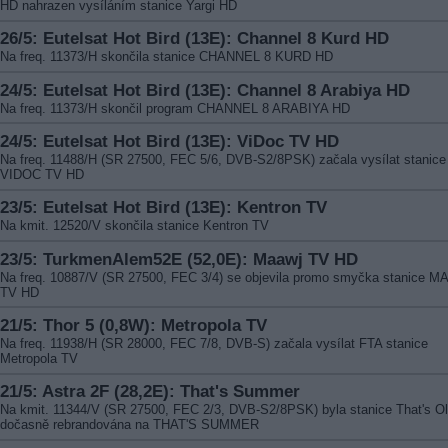
HD nahrazen vysíláním stanice Yargi HD
26/5: Eutelsat Hot Bird (13E): Channel 8 Kurd HD
Na freq. 11373/H skončila stanice CHANNEL 8 KURD HD
24/5: Eutelsat Hot Bird (13E): Channel 8 Arabiya HD
Na freq. 11373/H skončil program CHANNEL 8 ARABIYA HD
24/5: Eutelsat Hot Bird (13E): ViDoc TV HD
Na freq. 11488/H (SR 27500, FEC 5/6, DVB-S2/8PSK) začala vysílat stanice
VIDOC TV HD
23/5: Eutelsat Hot Bird (13E): Kentron TV
Na kmit. 12520/V skončila stanice Kentron TV
23/5: TurkmenAlem52E (52,0E): Maawj TV HD
Na freq. 10887/V (SR 27500, FEC 3/4) se objevila promo smyčka stanice 
TV HD
21/5: Thor 5 (0,8W): Metropola TV
Na freq. 11938/H (SR 28000, FEC 7/8, DVB-S) začala vysílat FTA stanice
Metropola TV
21/5: Astra 2F (28,2E): That's Summer
Na kmit. 11344/V (SR 27500, FEC 2/3, DVB-S2/8PSK) byla stanice That's Ol
dočasně rebrandována na THAT'S SUMMER