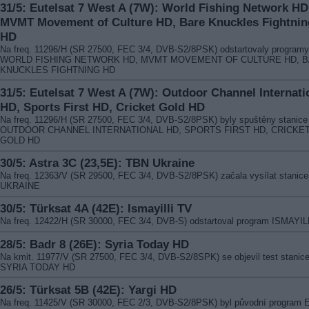
31/5: Eutelsat 7 West A (7W): World Fishing Network HD
MVMT Movement of Culture HD, Bare Knuckles Fightnin
HD
Na freq. 11296/H (SR 27500, FEC 3/4, DVB-S2/8PSK) odstartovaly programy
WORLD FISHING NETWORK HD, MVMT MOVEMENT OF CULTURE HD, 
KNUCKLES FIGHTNING HD
31/5: Eutelsat 7 West A (7W): Outdoor Channel Internati
HD, Sports First HD, Cricket Gold HD
Na freq. 11296/H (SR 27500, FEC 3/4, DVB-S2/8PSK) byly spuštěny stanice
OUTDOOR CHANNEL INTERNATIONAL HD, SPORTS FIRST HD, CRICKE
GOLD HD
30/5: Astra 3C (23,5E): TBN Ukraine
Na freq. 12363/V (SR 29500, FEC 3/4, DVB-S2/8PSK) začala vysílat stanic
UKRAINE
30/5: Türksat 4A (42E): Ismayilli TV
Na freq. 12422/H (SR 30000, FEC 3/4, DVB-S) odstartoval program ISMAYIL
28/5: Badr 8 (26E): Syria Today HD
Na kmit. 11977/V (SR 27500, FEC 3/4, DVB-S2/8SPK) se objevil test stanic
SYRIA TODAY HD
26/5: Türksat 5B (42E): Yargi HD
Na freq. 11425/V (SR 30000, FEC 2/3, DVB-S2/8PSK) byl původní program