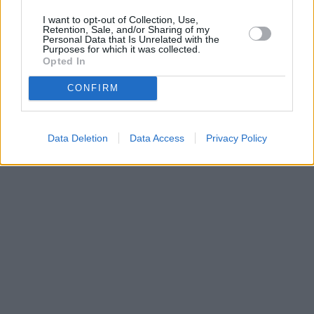
Na freq. 12520/V skončily programy AMAZING FACTS, FIRSLIGHT. Vysílání
pokračuje na kmit. 11296/H
I want to opt-out of Collection, Use,
Retention, Sale, and/or Sharing of my
1/5: Eutelsat 16A (16E): O Kanal
Personal Data that Is Unrelated with the
Na freq. 11401/V (SR 17500, FEC 3/4, DVB-S2/8PSK, T2-MI/PLP 0) obnovil
Purposes for which it was collected.
vysílání stanice O KANAL
Opted In
CONFIRM
Parabola.cz
- web o satelitní, terestrické a kabelové televizi, © 2000–202
•
O webu parabola.cz
•
O souborech cookies
•
Inzerce
•
Kontakt
•
Dovolená u moře
•
Bazény
Data Deletion
Data Access
Privacy Policy