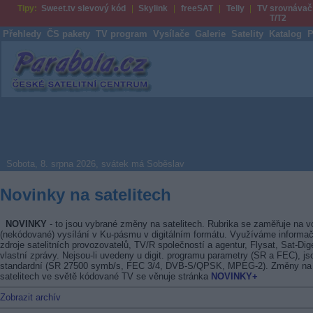
Tipy:
Sweet.tv slevový kód
Skylink
freeSAT
Telly
TV srovnávač
T/T2
Přehledy
ČS pakety
TV program
Vysílače
Galerie
Satelity
Katalog
P
Parabola.cz
Sobota, 8. srpna 2026, svátek má Soběslav
Novinky na satelitech
NOVINKY
- to jsou vybrané změny na satelitech. Rubrika se zaměřuje na v
(nekódované) vysílání v Ku-pásmu v digitálním formátu. Využíváme informač
zdroje satelitních provozovatelů, TV/R společností a agentur, Flysat, Sat-Dig
vlastní zprávy. Nejsou-li uvedeny u digit. programu parametry (SR a FEC), js
standardní (SR 27500 symb/s, FEC 3/4, DVB-S/QPSK, MPEG-2). Změny na
satelitech ve světě kódované TV se věnuje stránka
NOVINKY+
Zobrazit archív