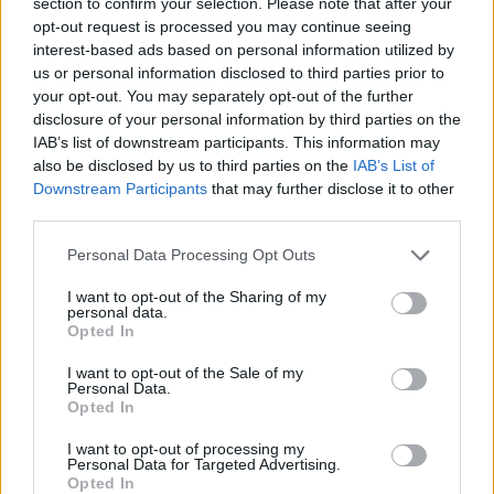
section to confirm your selection. Please note that after your
opt-out request is processed you may continue seeing
2/5: Azerspace 1 (46E): NTV (Naxçivan TV)
interest-based ads based on personal information utilized by
Na freq. 11135/H (SR 30000, FEC 5/6, DVB-S2/8PSK) odstartoval program 
(NAXÇIVAN TV)
us or personal information disclosed to third parties prior to
your opt-out. You may separately opt-out of the further
2/5: Azerspace 1 (46E): MY5 HD
disclosure of your personal information by third parties on the
Na freq. 11135/H skončil program MY5 HD
IAB’s list of downstream participants. This information may
2/5: TurkmenAlem52E (52,0E): Datis TV
also be disclosed by us to third parties on the
IAB’s List of
Na freq. 10887/V (SR 27500, FEC 2/3, DVB-S) byl původní program Ronix
Downstream Participants
that may further disclose it to other
nahrazen stanicí DATIS TV
third parties.
1/5: Eutelsat Hot Bird (13E): Padel TV HD (Padel Time T
HD)
Personal Data Processing Opt Outs
Na freq. 11240/V (SR 27500, FEC 5/6, DVB-S2/8PSK) došlo k zakódování st
PADEL TV HD (PADEL TIME TV HD). CA Nagra MA + Viaccess
I want to opt-out of the Sharing of my
personal data.
1/5: Eutelsat Hot Bird (13E): GinX HD
Opted In
Na freq. 11240/V (SR 27500, FEC 5/6, DVB-S2/8PSK) byla stanice GINX HD
zakódována
I want to opt-out of the Sale of my
Personal Data.
1/5: Eutelsat Hot Bird (13E): KICC TV
Opted In
Na freq. 12520/V skončil program KICC TV. Vysílání nyní pokračuje na kmit.
11296/H
I want to opt-out of processing my
Personal Data for Targeted Advertising.
1/5: Eutelsat Hot Bird (13E): Amazing Facts, Firslight
Opted In