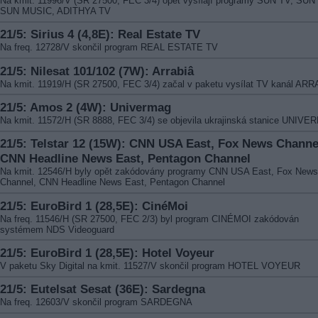
Na kmit. 11996/V (SR 27500, FEC 3/4) opět vysílají programy SUN TV, SUN
SUN MUSIC, ADITHYA TV
21/5: Sirius 4 (4,8E): Real Estate TV
Na freq. 12728/V skončil program REAL ESTATE TV
21/5: Nilesat 101/102 (7W): Arrabiâ
Na kmit. 11919/H (SR 27500, FEC 3/4) začal v paketu vysílat TV kanál AR
21/5: Amos 2 (4W): Univermag
Na kmit. 11572/H (SR 8888, FEC 3/4) se objevila ukrajinská stanice UNIV
21/5: Telstar 12 (15W): CNN USA East, Fox News Channe
CNN Headline News East, Pentagon Channel
Na kmit. 12546/H byly opět zakódovány programy CNN USA East, Fox News
Channel, CNN Headline News East, Pentagon Channel
21/5: EuroBird 1 (28,5E): CinéMoi
Na freq. 11546/H (SR 27500, FEC 2/3) byl program CINÉMOI zakódován
systémem NDS Videoguard
21/5: EuroBird 1 (28,5E): Hotel Voyeur
V paketu Sky Digital na kmit. 11527/V skončil program HOTEL VOYEUR
21/5: Eutelsat Sesat (36E): Sardegna
Na freq. 12603/V skončil program SARDEGNA