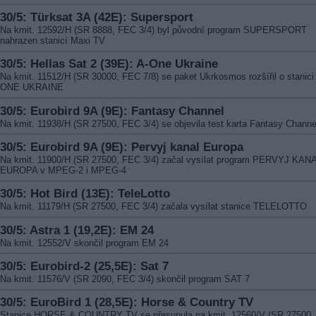
30/5: Türksat 3A (42E): Supersport
Na kmit. 12592/H (SR 8888, FEC 3/4) byl původní program SUPERSPORT
nahrazen stanicí Maxi TV
30/5: Hellas Sat 2 (39E): A-One Ukraine
Na kmit. 11512/H (SR 30000, FEC 7/8) se paket Ukrkosmos rozšířil o stanici
ONE UKRAINE
30/5: Eurobird 9A (9E): Fantasy Channel
Na kmit. 11938/H (SR 27500, FEC 3/4) se objevila test karta Fantasy Channe
30/5: Eurobird 9A (9E): Pervyj kanal Europa
Na kmit. 11900/H (SR 27500, FEC 3/4) začal vysílat program PERVYJ KAN
EUROPA v MPEG-2 i MPEG-4
30/5: Hot Bird (13E): TeleLotto
Na kmit. 11179/H (SR 27500, FEC 3/4) začala vysílat stanice TELELOTTO
30/5: Astra 1 (19,2E): EM 24
Na kmit. 12552/V skončil program EM 24
30/5: Eurobird-2 (25,5E): Sat 7
Na kmit. 11576/V (SR 2090, FEC 3/4) skončil program SAT 7
30/5: EuroBird 1 (28,5E): Horse & Country TV
Stanice HORSE & COUNTRY TV se přesunula na kmit. 12560/V (SR 27500