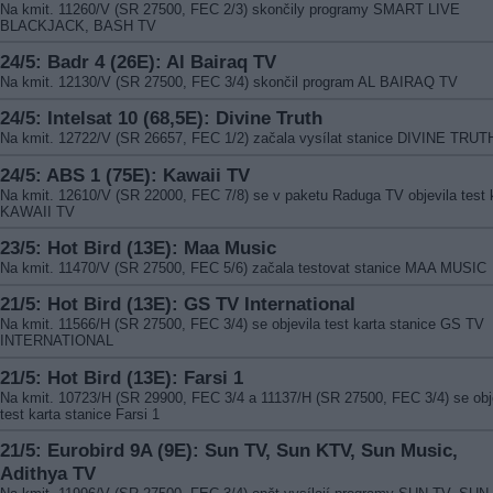
Na kmit. 11260/V (SR 27500, FEC 2/3) skončily programy SMART LIVE
BLACKJACK, BASH TV
24/5: Badr 4 (26E): Al Bairaq TV
Na kmit. 12130/V (SR 27500, FEC 3/4) skončil program AL BAIRAQ TV
24/5: Intelsat 10 (68,5E): Divine Truth
Na kmit. 12722/V (SR 26657, FEC 1/2) začala vysílat stanice DIVINE TRUT
24/5: ABS 1 (75E): Kawaii TV
Na kmit. 12610/V (SR 22000, FEC 7/8) se v paketu Raduga TV objevila test 
KAWAII TV
23/5: Hot Bird (13E): Maa Music
Na kmit. 11470/V (SR 27500, FEC 5/6) začala testovat stanice MAA MUSIC
21/5: Hot Bird (13E): GS TV International
Na kmit. 11566/H (SR 27500, FEC 3/4) se objevila test karta stanice GS TV
INTERNATIONAL
21/5: Hot Bird (13E): Farsi 1
Na kmit. 10723/H (SR 29900, FEC 3/4 a 11137/H (SR 27500, FEC 3/4) se obj
test karta stanice Farsi 1
21/5: Eurobird 9A (9E): Sun TV, Sun KTV, Sun Music,
Adithya TV