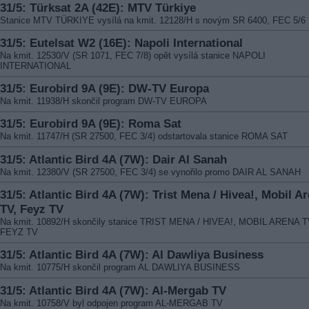
31/5: Türksat 2A (42E): MTV Türkiye
Stanice MTV TÜRKIYE vysílá na kmit. 12128/H s novým SR 6400, FEC 5/6
31/5: Eutelsat W2 (16E): Napoli International
Na kmit. 12530/V (SR 1071, FEC 7/8) opět vysílá stanice NAPOLI
INTERNATIONAL
31/5: Eurobird 9A (9E): DW-TV Europa
Na kmit. 11938/H skončil program DW-TV EUROPA
31/5: Eurobird 9A (9E): Roma Sat
Na kmit. 11747/H (SR 27500, FEC 3/4) odstartovala stanice ROMA SAT
31/5: Atlantic Bird 4A (7W): Dair Al Sanah
Na kmit. 12380/V (SR 27500, FEC 3/4) se vynořilo promo DAIR AL SANAH
31/5: Atlantic Bird 4A (7W): Trist Mena / Hivea!, Mobil A
TV, Feyz TV
Na kmit. 10892/H skončily stanice TRIST MENA / HIVEA!, MOBIL ARENA T
FEYZ TV
31/5: Atlantic Bird 4A (7W): Al Dawliya Business
Na kmit. 10775/H skončil program AL DAWLIYA BUSINESS
31/5: Atlantic Bird 4A (7W): Al-Mergab TV
Na kmit. 10758/V byl odpojen program AL-MERGAB TV