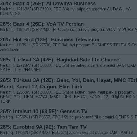
26/5: Badr 4 (26E): Al Dawliya Business
Na kmit. 12169/V (SR 27500, FEC 3/4) byl odpojen program AL DAWLIYA
BUSINESS
26/5: Badr 4 (26E): VoA TV Persian
Na kmit. 11996/H (SR 27500, FEC 3/4) odstartoval program VOA TV PERSI
26/5: Hot Bird (13E): Business Television
Na kmit. 11179/H (SR 27500, FEC 3/4) byl program BUSINESS TELEVISION
zakódován
26/5: Türksat 3A (42E): Baghdad Satellite Channel
Na kmit. 12729/V (SR 30000, FEC 5/6) se paket rozšířil o stanici BAGHDAD
SATELLITE CHANNEL
26/5: Türksat 3A (42E): Genç, Yol, Dem, Hayat, MMC Tür
Berat, Kanal 12, Düğün, Ekin Türk
Na kmit. 12560/V (SR 30000, FEC 5/6) je aktivní nový multiplex s programy
GENÇ, YOL, DEM, HAYAT, MMC TÜRK, BERAT, KANAL 12, DÜğÜN, EKIN
TÜRK
26/5: Intelsat 10 (68,5E): Genesis TV
Na freq. 12562/H (SR 26657, FEC 1/2) se paket rozšířil o stanici GENESIS 
26/5: Eurobird 9A (9E): Tam Tam TV
Na freq. 11938/H (SR 27500, FEC 3/4) začala vysílat stanice TAM TAM TV