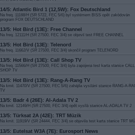
14/5: Atlantic Bird 1 (12,5W): Fox Deutschland
Na freq. 11188/H (SR 5722, FEC 5/6) byl systémem BISS opět zakódován
program FOX DEUTSCHLAND
13/5: Hot Bird (13E): Free Channel
Na freq. 12111/H (SR 27500, FEC 3/4) se objevil test FREE CHANNEL
13/5: Hot Bird (13E): Telenord
Na freq. 11662/V (SR 27500, FEC 3/4) skončil program TELENORD
13/5: Hot Bird (13E): Call Shop TV
Na freq. 11566/H (SR 27500, FEC 3/4) byla zapojena test karta stanice CALL
SHOP TV
13/5: Hot Bird (13E): Rang-A-Rang TV
Na kmit. 11470/V (SR 27500, FEC 5/6) zahájila vysílání stanice RANG-A-R
TV
13/5: Badr 4 (26E): Al-Adala TV 2
Na kmit. 12149/H (SR 27500, FEC 3/4) opět vysílá stanice AL-ADALA TV 2
13/5: Türksat 2A (42E): TRT Müzik
Na kmit. 11919/V (SR 24444, FEC 3/4) se objevila test karta stanice TRT M
13/5: Eutelsat W3A (7E): Eurosport News