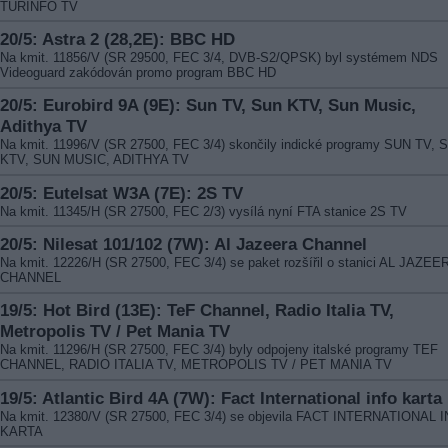
TURINFO TV
20/5: Astra 2 (28,2E): BBC HD
Na kmit. 11856/V (SR 29500, FEC 3/4, DVB-S2/QPSK) byl systémem NDS
Videoguard zakódován promo program BBC HD
20/5: Eurobird 9A (9E): Sun TV, Sun KTV, Sun Music,
Adithya TV
Na kmit. 11996/V (SR 27500, FEC 3/4) skončily indické programy SUN TV, 
KTV, SUN MUSIC, ADITHYA TV
20/5: Eutelsat W3A (7E): 2S TV
Na kmit. 11345/H (SR 27500, FEC 2/3) vysílá nyní FTA stanice 2S TV
20/5: Nilesat 101/102 (7W): Al Jazeera Channel
Na kmit. 12226/H (SR 27500, FEC 3/4) se paket rozšířil o stanici AL JAZEE
CHANNEL
19/5: Hot Bird (13E): TeF Channel, Radio Italia TV,
Metropolis TV / Pet Mania TV
Na kmit. 11296/H (SR 27500, FEC 3/4) byly odpojeny italské programy TEF
CHANNEL, RADIO ITALIA TV, METROPOLIS TV / PET MANIA TV
19/5: Atlantic Bird 4A (7W): Fact International info karta
Na kmit. 12380/V (SR 27500, FEC 3/4) se objevila FACT INTERNATIONAL 
KARTA