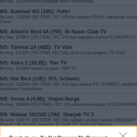
Na freq. 11103/H skončil program MAVI KARADENIZ
6/5: Eutelsat W2 (16E): Folk+
Na kmit. 11283/H (SR 27500, FEC 5/6) byl program FOLK+ zakódován sys
Conax
6/5: Atlantic Bird 4A (7W): Al-Nassr Club TV
Na freq. 10796/V (SR 27500, FEC 3/4) byla odpojena stanice AL-NASSR CL
5/5: Türksat 2A (42E): TV Vole
Na freq. 12130/V (SR 27500, FEC 5/6) začal vysílat program TV VOLE
5/5: Astra 1 (19,2E): Tier TV
Na freq. 12148/H skončil program TIER TV
5/5: Hot Bird (13E): RTL Schweiz
Na kmit. 11054/H (SR 27500, FEC 5/6) byla stanice RTL SCHWEIZ zakódov
systémem CryptoWorks
5/5: Sirius 4 (4,8E): Visjon Norge
Na freq. 11996/H (SR 275000, FEC 3/4) odstartoval program VISJON NORG
5/5: Nilesat 101/102 (7W): Sharjah TV 2
Na kmit. 11977/V (SR 27500, FEC 5/6) zahájila vysílání stanice SHARJAH T
Naopak zde skončily programy Al Usrah TV, Show On Demand
5/5: Atlantic Bird 4A (7W): Thaqalayn TV