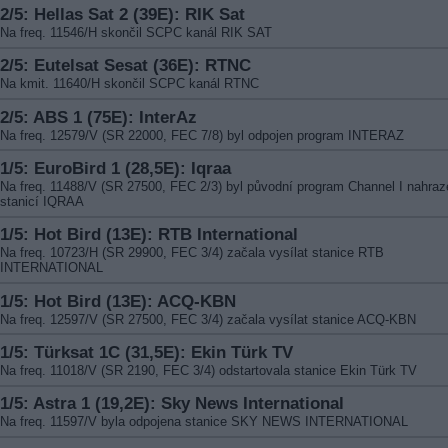
2/5: Hellas Sat 2 (39E): RIK Sat
Na freq. 11546/H skončil SCPC kanál RIK SAT
2/5: Eutelsat Sesat (36E): RTNC
Na kmit. 11640/H skončil SCPC kanál RTNC
2/5: ABS 1 (75E): InterAz
Na freq. 12579/V (SR 22000, FEC 7/8) byl odpojen program INTERAZ
1/5: EuroBird 1 (28,5E): Iqraa
Na freq. 11488/V (SR 27500, FEC 2/3) byl původní program Channel I nahraz
stanicí IQRAA
1/5: Hot Bird (13E): RTB International
Na freq. 10723/H (SR 29900, FEC 3/4) začala vysílat stanice RTB
INTERNATIONAL
1/5: Hot Bird (13E): ACQ-KBN
Na freq. 12597/V (SR 27500, FEC 3/4) začala vysílat stanice ACQ-KBN
1/5: Türksat 1C (31,5E): Ekin Türk TV
Na freq. 11018/V (SR 2190, FEC 3/4) odstartovala stanice Ekin Türk TV
1/5: Astra 1 (19,2E): Sky News International
Na freq. 11597/V byla odpojena stanice SKY NEWS INTERNATIONAL