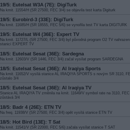
19/5: Eutelsat W3A (7E): DigiTurk
Na kmit. 11554/H (SR 27500, FEC 3/4) se objevila test karta Digiturk
19/5: Eurobird-3 (33E): DigiTurk
Na kmit. 11685/H (SR 18555, FEC 5/6) se vynořila test TV karta DIGITURK
19/5: Eutelsat W4 (36E): Expert TV
Na kmit. 11727/L (SR 27500, FEC 3/4) byl původná program O2 TV nahraze
stanicí EXPERT TV
18/5: Eutelsat Sesat (36E): Sardegna
Na kmit. 12603/V (SR 1446, FEC 3/4) začal vysílat program SARDEGNA
18/5: Eutelsat Sesat (36E): Al Iraqiya Sports
Na kmit. 11652/V vysílá stanice AL IRAQIYA SPORTS s novým SR 3110, F
zůstalo 3/4
18/5: Eutelsat Sesat (36E): Al Iraqiya TV
Stanice AL IRAQIYA TV změnila na kmit. 11649/V symbol rate na 3110, FEC
zůstává 3/4
18/5: Badr 4 (26E): ETN TV
Na freq. 11938/V (SR 27500, FEC 3/4) opět vysílá stanice ETN TV
18/5: Hot Bird (13E): T Sat
Na kmit. 11541/V (SR 22000, FEC 5/6) začala vysílat stanice T SAT