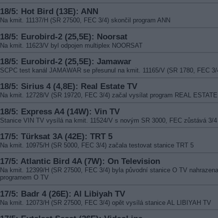
18/5: Hot Bird (13E): ANN
Na kmit. 11137/H (SR 27500, FEC 3/4) skončil program ANN
18/5: Eurobird-2 (25,5E): Noorsat
Na kmit. 11623/V byl odpojen multiplex NOORSAT
18/5: Eurobird-2 (25,5E): Jamawar
SCPC test kanál JAMAWAR se přesunul na kmit. 11165/V (SR 1780, FEC 3/
18/5: Sirius 4 (4,8E): Real Estate TV
Na kmit. 12728/V (SR 19720, FEC 3/4) začal vysílat program REAL ESTAT
18/5: Express A4 (14W): Vin TV
Stanice VIN TV vysílá na kmit. 11524/V s novým SR 3000, FEC zůstává 3/4
17/5: Türksat 3A (42E): TRT 5
Na kmit. 10975/H (SR 5000, FEC 3/4) začala testovat stanice TRT 5
17/5: Atlantic Bird 4A (7W): On Television
Na kmit. 12399/H (SR 27500, FEC 3/4) byla původní stanice O TV nahrazen
programem O TV
17/5: Badr 4 (26E): Al Libiyah TV
Na kmit. 12073/H (SR 27500, FEC 3/4) opět vysílá stanice AL LIBIYAH TV