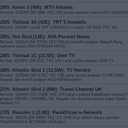
29/5: Amos 3 (4W): MTV Albania
Na kmit. 11352/H (SR 3350, FEC 3/4) začala testovat stanice MTV ALBANIA
29/5: Türksat 3A (42E): TRT 5 Anadolu
Na kmit. 12694/V vysílá TRT 5 ANADOLU s novým SR 3333, FEC 3/4
29/5: Hot Bird (13E): AVA Persian Music
Na kmit. 11411/H (SR 27500, FEC 5/6) byl původní program Rang-A-Rang
nahrazen stanicí AVA PERSIAN MUSIC
29/5: Türksat 1C (31,5E): Dem TV
Na freq. 11023/V (SR 2222, FEC 5/6) začal vysílat program DEM TV
28/5: Atlantic Bird 1 (12,5W): TV Record
Na kmit. 11355/H (SR 11781, FEC 7/8) začal vysílat program TV RECORD.
Naopak zde skončil program ACQ-KBN/Sonshine
27/5: Atlantic Bird 2 (8W): Travel Channel UK
Na kmit. 12649/V (SR 27500, FEC 3/4) začal v paketu KabelKiosk testovat 
program TRAVEL CHANNEL UK. Naopak zde skončila stanice Super Sports
Network TV
27/5: Rascom 1 (2,8E): PanAfrican e-Network
Na kmit. 4022/R (SR 10000, FEC 1/2, DVB-S) je aktivní datový provider
PANAFRICAN E-NETWORK (DeEmEx)