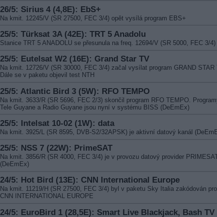
26/5: Sirius 4 (4,8E): EbS+
Na kmit. 12245/V (SR 27500, FEC 3/4) opět vysílá program EBS+
25/5: Türksat 3A (42E): TRT 5 Anadolu
Stanice TRT 5 ANADOLU se přesunula na freq. 12694/V (SR 5000, FEC 3/4)
25/5: Eutelsat W2 (16E): Grand Star TV
Na kmit. 12726/V (SR 30000, FEC 3/4) začal vysílat program GRAND STAR 
Dále se v paketu objevil test NTH
25/5: Atlantic Bird 3 (5W): RFO TEMPO
Na kmit. 3633/R (SR 5696, FEC 2/3) skončil program RFO TEMPO. Program
Tele Guyane a Radio Guyane jsou nyní v systému BISS (DeEmEx)
25/5: Intelsat 10-02 (1W): data
Na kmit. 3925/L (SR 8595, DVB-S2/32APSK) je aktivní datový kanál (DeEm
25/5: NSS 7 (22W): PrimeSAT
Na kmit. 3856/R (SR 4000, FEC 3/4) je v provozu datový provider PRIMESA
(DeEmEx)
24/5: Hot Bird (13E): CNN International Europe
Na kmit. 11219/H (SR 27500, FEC 3/4) byl v paketu Sky Italia zakódován pr
CNN INTERNATIONAL EUROPE
24/5: EuroBird 1 (28,5E): Smart Live Blackjack, Bash TV