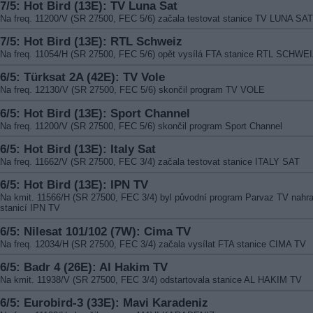
7/5: Hot Bird (13E): TV Luna Sat
Na freq. 11200/V (SR 27500, FEC 5/6) začala testovat stanice TV LUNA SAT
7/5: Hot Bird (13E): RTL Schweiz
Na freq. 11054/H (SR 27500, FEC 5/6) opět vysílá FTA stanice RTL SCHWE
6/5: Türksat 2A (42E): TV Vole
Na freq. 12130/V (SR 27500, FEC 5/6) skončil program TV VOLE
6/5: Hot Bird (13E): Sport Channel
Na freq. 11200/V (SR 27500, FEC 5/6) skončil program Sport Channel
6/5: Hot Bird (13E): Italy Sat
Na freq. 11662/V (SR 27500, FEC 3/4) začala testovat stanice ITALY SAT
6/5: Hot Bird (13E): IPN TV
Na kmit. 11566/H (SR 27500, FEC 3/4) byl původní program Parvaz TV nahr
stanicí IPN TV
6/5: Nilesat 101/102 (7W): Cima TV
Na freq. 12034/H (SR 27500, FEC 3/4) začala vysílat FTA stanice CIMA TV
6/5: Badr 4 (26E): Al Hakim TV
Na kmit. 11938/V (SR 27500, FEC 3/4) odstartovala stanice AL HAKIM TV
6/5: Eurobird-3 (33E): Mavi Karadeniz