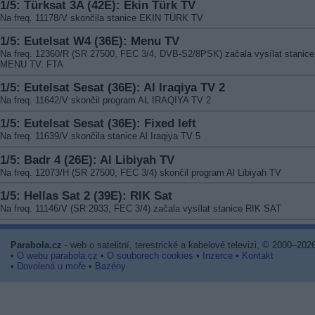
1/5: Türksat 3A (42E): Ekin Türk TV
Na freq. 11178/V skončila stanice EKIN TÜRK TV
1/5: Eutelsat W4 (36E): Menu TV
Na freq. 12360/R (SR 27500, FEC 3/4, DVB-S2/8PSK) začala vysílat stanice
MENU TV. FTA
1/5: Eutelsat Sesat (36E): Al Iraqiya TV 2
Na freq. 11642/V skončil program AL IRAQIYA TV 2
1/5: Eutelsat Sesat (36E): Fixed left
Na freq. 11639/V skončila stanice Al Iraqiya TV 5
1/5: Badr 4 (26E): Al Libiyah TV
Na freq. 12073/H (SR 27500, FEC 3/4) skončil program Al Libiyah TV
1/5: Hellas Sat 2 (39E): RIK Sat
Na freq. 11146/V (SR 2933, FEC 3/4) začala vysílat stanice RIK SAT
Parabola.cz
- web o satelitní, terestrické a kabelové televizi, © 2000–202
•
O webu parabola.cz
•
O souborech cookies
•
Inzerce
•
Kontakt
•
Dovolená u moře
•
Bazény