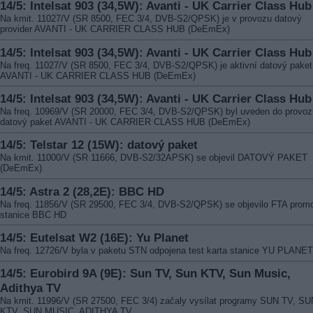
14/5: Intelsat 903 (34,5W): Avanti - UK Carrier Class Hub
Na kmit. 11027/V (SR 8500, FEC 3/4, DVB-S2/QPSK) je v provozu datový
provider AVANTI - UK CARRIER CLASS HUB (DeEmEx)
14/5: Intelsat 903 (34,5W): Avanti - UK Carrier Class Hub
Na freq. 11027/V (SR 8500, FEC 3/4, DVB-S2/QPSK) je aktivní datový paket
AVANTI - UK CARRIER CLASS HUB (DeEmEx)
14/5: Intelsat 903 (34,5W): Avanti - UK Carrier Class Hub
Na freq. 10969/V (SR 20000, FEC 3/4, DVB-S2/QPSK) byl uveden do provoz
datový paket AVANTI - UK CARRIER CLASS HUB (DeEmEx)
14/5: Telstar 12 (15W): datový paket
Na kmit. 11000/V (SR 11666, DVB-S2/32APSK) se objevil DATOVÝ PAKET
(DeEmEx)
14/5: Astra 2 (28,2E): BBC HD
Na freq. 11856/V (SR 29500, FEC 3/4, DVB-S2/QPSK) se objevilo FTA prom
stanice BBC HD
14/5: Eutelsat W2 (16E): Yu Planet
Na freq. 12726/V byla v paketu STN odpojena test karta stanice YU PLANET
14/5: Eurobird 9A (9E): Sun TV, Sun KTV, Sun Music,
Adithya TV
Na kmit. 11996/V (SR 27500, FEC 3/4) začaly vysílat programy SUN TV, SU
KTV, SUN MUSIC, ADITHYA TV