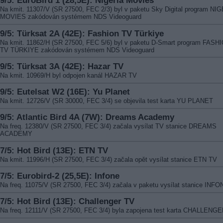
9/5: EuroBird 1 (28,5E): Nigeria Movies
Na kmit. 11307/V (SR 27500, FEC 2/3) byl v paketu Sky Digital program NI
MOVIES zakódován systémem NDS Videoguard
9/5: Türksat 2A (42E): Fashion TV Türkiye
Na kmit. 11862/H (SR 27500, FEC 5/6) byl v paketu D-Smart program FASH
TV TÜRKIYE zakódován systémem NDS Videoguard
9/5: Türksat 3A (42E): Hazar TV
Na kmit. 10969/H byl odpojen kanál HAZAR TV
9/5: Eutelsat W2 (16E): Yu Planet
Na kmit. 12726/V (SR 30000, FEC 3/4) se objevila test karta YU PLANET
9/5: Atlantic Bird 4A (7W): Dreams Academy
Na freq. 12380/V (SR 27500, FEC 3/4) začala vysílat TV stanice DREAMS
ACADEMY
7/5: Hot Bird (13E): ETN TV
Na kmit. 11996/H (SR 27500, FEC 3/4) začala opět vysílat stanice ETN TV
7/5: Eurobird-2 (25,5E): Infone
Na freq. 11075/V (SR 27500, FEC 3/4) začala v paketu vysílat stanice INFO
7/5: Hot Bird (13E): Challenger TV
Na freq. 12111/V (SR 27500, FEC 3/4) byla zapojena test karta CHALLENG