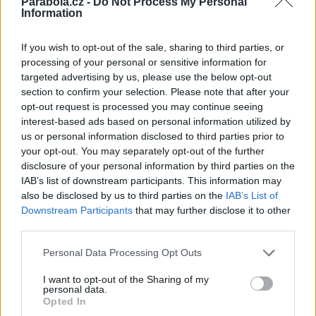
Parabola.cz -
Do Not Process My Personal
Na freq. 10911/V (SR 27500, FEC 3/4) začala vysílat stanice THAQALAYN 
Information
5/5: Atlantic Bird 4A (7W): Bahrain Sports, Tawazon TV
Na freq. 10911/V skončily programy Bahrain Sports, Tawazon TV
If you wish to opt-out of the sale, sharing to third parties, or
processing of your personal or sensitive information for
4/5: Intelsat 704 (66E): TRK Nadym
targeted advertising by us, please use the below opt-out
Na freq. 11177/H skončil SCPC kanál TRK NADYM
section to confirm your selection. Please note that after your
4/5: Eurobird-2 (25,5E): Nojoom 3
opt-out request is processed you may continue seeing
Na freq. 11075/V (SR 27500, FEC 3/4) byla odpojena stanice NOJOOM 3
interest-based ads based on personal information utilized by
us or personal information disclosed to third parties prior to
4/5: Badr 4 (26E): Al-Adala TV
your opt-out. You may separately opt-out of the further
Na freq. 12149/H (SR 27500, FEC 3/4) skončila stanice AL-ADALA TV
disclosure of your personal information by third parties on the
3/5: Türksat 2A (42E): Yıldız Rize TV
IAB’s list of downstream participants. This information may
Na freq. 12130/V (SR 27500, FEC 5/6) odstartoval program YıLDıZ RIZE TV
also be disclosed by us to third parties on the
IAB’s List of
Downstream Participants
that may further disclose it to other
3/5: Intelsat 10 (68,5E): Prayer TV
third parties.
Na freq. 12562/H (SR 26657, FEC 1/2) se objevila test karta stanice PRAYE
3/5: Atlantic Bird 4A (7W): MTV Lebanon
Personal Data Processing Opt Outs
Na freq. 12418/V (SR 27500, FEC 3/4) opět vysílá stanice MTV LEBANON
I want to opt-out of the Sharing of my
3/5: Nilesat 101/102 (7W): Al Libiyah TV
personal data.
Na freq. 11766/H (SR 27500, FEC 3/4) začala vysílat stanice AL LIBIYAH TV
Opted In