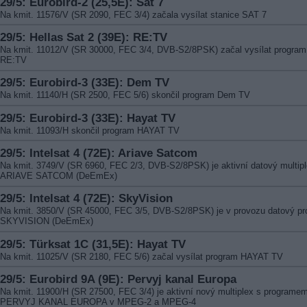
29/5: Eurobird-2 (25,5E): Sat 7
Na kmit. 11576/V (SR 2090, FEC 3/4) začala vysílat stanice SAT 7
29/5: Hellas Sat 2 (39E): RE:TV
Na kmit. 11012/V (SR 30000, FEC 3/4, DVB-S2/8PSK) začal vysílat program
RE:TV
29/5: Eurobird-3 (33E): Dem TV
Na kmit. 11140/H (SR 2500, FEC 5/6) skončil program Dem TV
29/5: Eurobird-3 (33E): Hayat TV
Na kmit. 11093/H skončil program HAYAT TV
29/5: Intelsat 4 (72E): Ariave Satcom
Na kmit. 3749/V (SR 6960, FEC 2/3, DVB-S2/8PSK) je aktivní datový multip
ARIAVE SATCOM (DeEmEx)
29/5: Intelsat 4 (72E): SkyVision
Na kmit. 3850/V (SR 45000, FEC 3/5, DVB-S2/8PSK) je v provozu datový pr
SKYVISION (DeEmEx)
29/5: Türksat 1C (31,5E): Hayat TV
Na kmit. 11025/V (SR 2180, FEC 5/6) začal vysílat program HAYAT TV
29/5: Eurobird 9A (9E): Pervyj kanal Europa
Na kmit. 11900/H (SR 27500, FEC 3/4) je aktivní nový multiplex s programe
PERVYJ KANAL EUROPA v MPEG-2 a MPEG-4