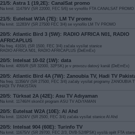
21/5: Astra 1 (19,2E): CanalSat promo
Na kmit. 11479/V (SR 22000, FEC 5/6) se vynořilo FTA CANALSAT PROMO
21/5: Eutelsat W3A (7E): LM TV promo
Na kmit. 11283/V (SR 27500 FEC 3/4) se vynořilo LM TV PROMO
20/5: Atlantic Bird 3 (5W): RADIO AFRICA N01, RADIO
AFRICAPLUS
Na freq. 4163/L (SR 1500, FEC 3/4) začala vysílat stanice
RADIO AFRICA N01, RADIO AFRICAPLUS (DeEmEx)
20/5: Intelsat 10-02 (1W): data
Na kmit. 4055/R (SR 32000, 32PSK) je v provozu datový kanál (DeEmEx)
20/5: Atlantic Bird 4A (7W): Zanoubia TV, Hadi TV Pakist
Na freq. 11356/V (SR 27500, FEC 3/4) začaly vysílat programy ZANOUBIA T
HADI TV PAKISTAN
20/5: Türksat 2A (42E): Asu TV Adıyaman
Na kmit. 11746/H skončil program ASU TV ADıYAMAN
20/5: Eutelsat W2A (10E): Al Ahd
Na kmit. 11624/V (SR 2500, FEC 3/4) začala vysílat stanice Al Ahd
20/5: Intelsat 904 (60E): Turinfo TV
Na kmit. 11675/V (SR 29700, FEC 2/3, DVB-S2/8PSK) vysílá opět FTA stani