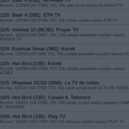
11/5: Badr 4 (26E): Al-Adala TV
Na kmit. 12149/H (SR 27500, FEC 3/4) opět vysílá stanice AL-ADALA TV
11/5: Badr 4 (26E): ETN TV
Na kmit. 12073/H (SR 27500, FEC 3/4) začala vysílat stanice ETN TV
11/5: Intelsat 10 (68,5E): Prayer TV
Na kmit. 12562/H (SR 26657, FEC 1/2) zahájila pravidelné vysílání stanice
PRAYER TV
11/5: Eutelsat Sesat (36E): Korek
Na kmit. 12507/H (SR 2500, FEC 7/8) zahájila pravidelné vysílání televize
11/5: Hot Bird (13E): Korek
Na kmit. 12476/H (SR 27500, FEC 3/4) zahájila pravidelné vysílání stanice
KOREK
11/5: Hispasat 1C/1D (30W): La TV de todos
Na freq. 11972/V (SR 27500, FEC 3/4) začal vysílat kanál LA TV DE TODOS
10/5: Hot Bird (13E): Canale 8, Telenord
Na kmit. 11662/V (SR 27500, FEC 3/4) začaly vysílat italské programy CAN
8, TELENORD
10/5: Hot Bird (13E): Play TV
Na kmit. 11200/V (SR 27500, FEC 5/6) obnovila vysílání stanice PLAY TV