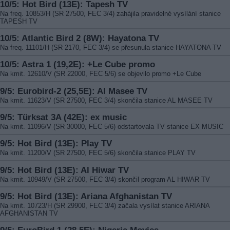
10/5: Hot Bird (13E): Tapesh TV
Na freq. 10853/H (SR 27500, FEC 3/4) zahájila pravidelné vysílání stanice
TAPESH TV
10/5: Atlantic Bird 2 (8W): Hayatona TV
Na freq. 11101/H (SR 2170, FEC 3/4) se přesunula stanice HAYATONA TV
10/5: Astra 1 (19,2E): +Le Cube promo
Na kmit. 12610/V (SR 22000, FEC 5/6) se objevilo promo +Le Cube
9/5: Eurobird-2 (25,5E): Al Masee TV
Na kmit. 11623/V (SR 27500, FEC 3/4) skončila stanice AL MASEE TV
9/5: Türksat 3A (42E): ex music
Na kmit. 11096/V (SR 30000, FEC 5/6) odstartovala TV stanice EX MUSIC
9/5: Hot Bird (13E): Play TV
Na kmit. 11200/V (SR 27500, FEC 5/6) skončila stanice PLAY TV
9/5: Hot Bird (13E): Al Hiwar TV
Na kmit. 10949/V (SR 27500, FEC 3/4) skončil program AL HIWAR TV
9/5: Hot Bird (13E): Ariana Afghanistan TV
Na kmit. 10723/H (SR 29900, FEC 3/4) začala vysílat stanice ARIANA
AFGHANISTAN TV