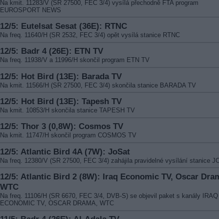
Na kmit. 11283/V (SR 27500, FEC 3/4) vysílá přechodně FTA program
EUROSPORT NEWS
12/5: Eutelsat Sesat (36E): RTNC
Na freq. 11640/H (SR 2532, FEC 3/4) opět vysílá stanice RTNC
12/5: Badr 4 (26E): ETN TV
Na freq. 11938/V a 11996/H skončil program ETN TV
12/5: Hot Bird (13E): Barada TV
Na kmit. 11566/H (SR 27500, FEC 3/4) skončila stanice BARADA TV
12/5: Hot Bird (13E): Tapesh TV
Na kmit. 10853/H skončila stanice TAPESH TV
12/5: Thor 3 (0,8W): Cosmos TV
Na kmit. 11747/H skončil program COSMOS TV
12/5: Atlantic Bird 4A (7W): JoSat
Na freq. 12380/V (SR 27500, FEC 3/4) zahájila pravidelné vysílání stanice 
12/5: Atlantic Bird 2 (8W): Iraq Economic TV, Oscar Dra
WTC
Na freq. 11106/H (SR 6670, FEC 3/4, DVB-S) se objevil paket s kanály IRAQ
ECONOMIC TV, OSCAR DRAMA, WTC