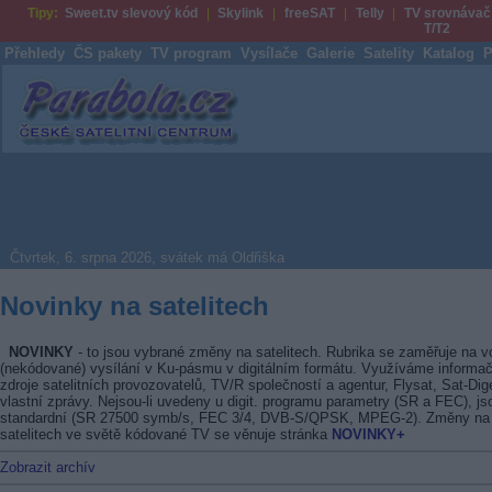
Tipy:
Sweet.tv slevový kód
Skylink
freeSAT
Telly
TV srovnávač
T/T2
Přehledy
ČS pakety
TV program
Vysílače
Galerie
Satelity
Katalog
P
Parabola.cz
Čtvrtek, 6. srpna 2026, svátek má Oldřiška
Novinky na satelitech
NOVINKY
- to jsou vybrané změny na satelitech. Rubrika se zaměřuje na v
(nekódované) vysílání v Ku-pásmu v digitálním formátu. Využíváme informač
zdroje satelitních provozovatelů, TV/R společností a agentur, Flysat, Sat-Dig
vlastní zprávy. Nejsou-li uvedeny u digit. programu parametry (SR a FEC), js
standardní (SR 27500 symb/s, FEC 3/4, DVB-S/QPSK, MPEG-2). Změny na
satelitech ve světě kódované TV se věnuje stránka
NOVINKY+
Zobrazit archív