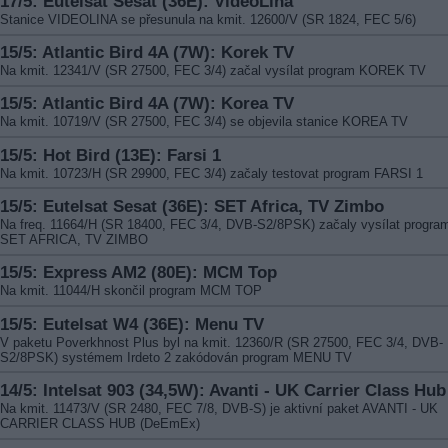
17/5: Eutelsat Sesat (36E): VideoLina
Stanice VIDEOLINA se přesunula na kmit. 12600/V (SR 1824, FEC 5/6)
15/5: Atlantic Bird 4A (7W): Korek TV
Na kmit. 12341/V (SR 27500, FEC 3/4) začal vysílat program KOREK TV
15/5: Atlantic Bird 4A (7W): Korea TV
Na kmit. 10719/V (SR 27500, FEC 3/4) se objevila stanice KOREA TV
15/5: Hot Bird (13E): Farsi 1
Na kmit. 10723/H (SR 29900, FEC 3/4) začaly testovat program FARSI 1
15/5: Eutelsat Sesat (36E): SET Africa, TV Zimbo
Na freq. 11664/H (SR 18400, FEC 3/4, DVB-S2/8PSK) začaly vysílat progra
SET AFRICA, TV ZIMBO
15/5: Express AM2 (80E): MCM Top
Na kmit. 11044/H skončil program MCM TOP
15/5: Eutelsat W4 (36E): Menu TV
V paketu Poverkhnost Plus byl na kmit. 12360/R (SR 27500, FEC 3/4, DVB-
S2/8PSK) systémem Irdeto 2 zakódován program MENU TV
14/5: Intelsat 903 (34,5W): Avanti - UK Carrier Class Hub
Na kmit. 11473/V (SR 2480, FEC 7/8, DVB-S) je aktivní paket AVANTI - UK
CARRIER CLASS HUB (DeEmEx)