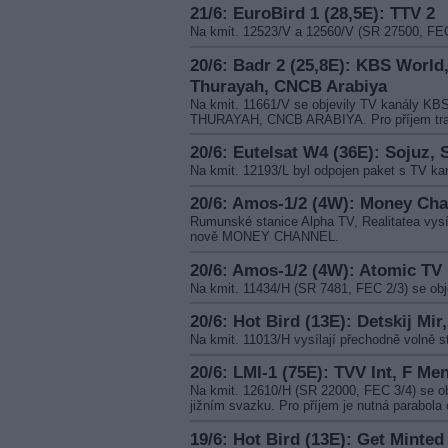
21/6: EuroBird 1 (28,5E): TTV 2
Na kmit. 12523/V a 12560/V (SR 27500, FEC 
20/6: Badr 2 (25,8E): KBS World,
Thurayah, CNCB Arabiya
Na kmit. 11661/V se objevily TV kanál
THURAYAH, CNCB ARABIYA. Pro příjem transp
20/6: Eutelsat W4 (36E): Sojuz, 
Na kmit. 12193/L byl odpojen paket s TV 
20/6: Amos-1/2 (4W): Money Cha
Rumunské stanice Alpha TV, Realitatea vysí
nově MONEY CHANNEL.
20/6: Amos-1/2 (4W): Atomic TV
Na kmit. 11434/H (SR 7481, FEC 2/3) se obj
20/6: Hot Bird (13E): Detskij Mir
Na kmit. 11013/H vysílají přechodně voln
20/6: LMI-1 (75E): TVV Int, F Me
Na kmit. 12610/H (SR 22000, FEC 3/4) se o
jižním svazku. Pro příjem je nutná parabol
19/6: Hot Bird (13E): Get Minted