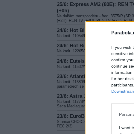
25/6: Express AM2 (80E): REN T
(+0h)
Na dalším transpondéru - freq. 3575/R (SR 
(+2H), REN TV (+4H), REN TV (+7H), REN 
24/6: Hot Bird (13E): MITV
Parabola.
Na kmit. 11054/H (SR 27500, FEC 5/6) se na
24/6: Hot Bird (13E): Ecuavisa
If you wish 
Na kmit. 12265/V se na PIDech 510/520 ob
sensitive in
confirm you
24/6: Eutelsat W6 (21,5E): PITV
continue se
Na kmit. 11532/V byl odpojen TV kanál PITV
information 
23/6: Atlantic Bird 1 (12,5W): Iz
further disc
Na kmit. 11389/H (SR 17252, FEC 5/6) bylo
participants
parametrech se naopak objevila stanice IZ
Downstream 
23/6: Astra 1 (19,2E): TCM Franc
Na kmit. 11778/V byl filmový kanál TCM F
Seca Mediaguard2.
Persona
23/6: EuroBird 1 (28,5E): Choic
Stanice CHOICES UK opustila kmit. 11307/H
FEC 2/3).
I want t