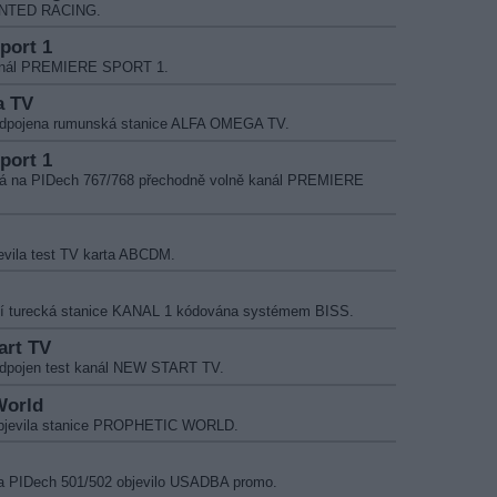
MINTED RACING.
port 1
kanál PREMIERE SPORT 1.
a TV
 odpojena rumunská stanice ALFA OMEGA TV.
port 1
ílá na PIDech 767/768 přechodně volně kanál PREMIERE
evila test TV karta ABCDM.
yní turecká stanice KANAL 1 kódována systémem BISS.
art TV
odpojen test kanál NEW START TV.
World
 objevila stanice PROPHETIC WORLD.
na PIDech 501/502 objevilo USADBA promo.