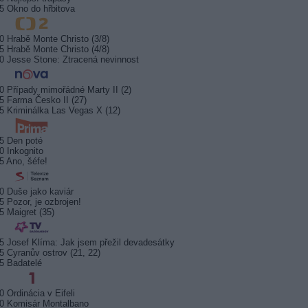
5 Okno do hřbitova
0 Hrabě Monte Christo (3/8)
5 Hrabě Monte Christo (4/8)
0 Jesse Stone: Ztracená nevinnost
0 Případy mimořádné Marty II (2)
5 Farma Česko II (27)
5 Kriminálka Las Vegas X (12)
5 Den poté
0 Inkognito
5 Ano, šéfe!
0 Duše jako kaviár
5 Pozor, je ozbrojen!
5 Maigret (35)
5 Josef Klíma: Jak jsem přežil devadesátky
5 Cyranův ostrov (21, 22)
5 Badatelé
0 Ordinácia v Eifeli
0 Komisár Montalbano