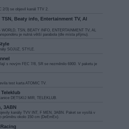
2/3) se objevil kanál TTV 2.
 TSN, Beaty info, Entertainment TV, Al
y KBS WORLD, TSN, BEATY INFO, ENTERTAINMENT TV, AL
ondéru je nutná větší parabola (dle místa příjmu).
Style
kanály SOJUZ, STYLE.
nnel
lají s novým FEC 7/8, SR se nezměnilo 6900. V paketu je
evila test karta ATOMIC TV.
, Teleklub
ě stanice DETSKIJ MIR, TELEKLUB.
n, 3ABN
bjevily kanály TVV INT, F MEN, 3ABN. Paket se vysílá v
a o průměru okolo 150 cm (DeEmEx).
 Racing