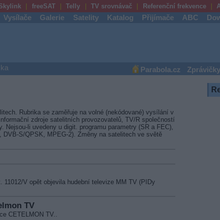
Skylink
freeSAT
Telly
TV srovnávač
Referenční frekvence
A
Vysílače
Galerie
Satelity
Katalog
Přijímače
ABC
Dow
ška
Parabola.cz
Zprávičk
R
litech. Rubrika se zaměřuje na volné (nekódované) vysílání v
nformační zdroje satelitních provozovatelů, TV/R společností
vy. Nejsou-li uvedeny u digit. programu parametry (SR a FEC),
4, DVB-S/QPSK, MPEG-2). Změny na satelitech ve světě
. 11012/V opět objevila hudební televize MM TV (PIDy
telmon TV
anice CETELMON TV..