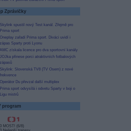
p Zprávičky
Skylink spustil nový Test kanál. Zřejmě pro
Prima sport
Oneplay zařadí Prima sport. Diváci uvidí i
zápas Sparty proti Lyonu
AMC získala licence pro dva sportovní kanály
JOJka přinese porci atraktivních fotbalových
zápasů
Skylink: Slovenská TV8 (TV Osem) z nové
frekvence
Operátor Du převzal další multiplex
Prima sport odvysílá i odvetu Sparty v boji o
Ligu mistrů
 program
0 MOST! (6/8)
0 Nejlepší trapasy