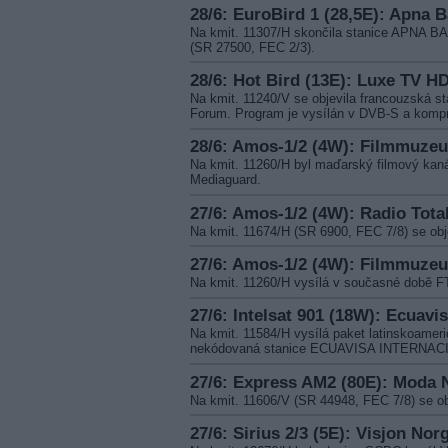
28/6: EuroBird 1 (28,5E): Apna 
Na kmit. 11307/H skončila stanice APNA BA
(SR 27500, FEC 2/3).
28/6: Hot Bird (13E): Luxe TV H
Na kmit. 11240/V se objevila francouzská 
Forum. Program je vysílán v DVB-S a komp
28/6: Amos-1/2 (4W): Filmmuze
Na kmit. 11260/H byl maďarský filmový k
Mediaguard.
27/6: Amos-1/2 (4W): Radio Tota
Na kmit. 11674/H (SR 6900, FEC 7/8) se ob
27/6: Amos-1/2 (4W): Filmmuze
Na kmit. 11260/H vysílá v současné době 
27/6: Intelsat 901 (18W): Ecuavis
Na kmit. 11584/H vysílá paket latinskoamer
nekódovaná stanice ECUAVISA INTERNACI
27/6: Express AM2 (80E): Moda 
Na kmit. 11606/V (SR 44948, FEC 7/8) se 
27/6: Sirius 2/3 (5E): Visjon Nor