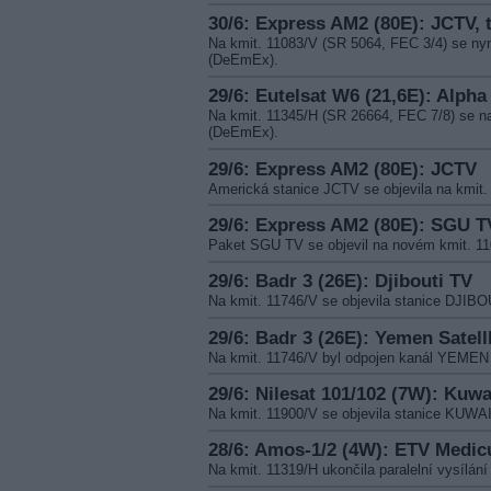
30/6: Express AM2 (80E): JCTV, 
Na kmit. 11083/V (SR 5064, FEC 3/4) se nyn
(DeEmEx).
29/6: Eutelsat W6 (21,6E): Alpha
Na kmit. 11345/H (SR 26664, FEC 7/8) se na
(DeEmEx).
29/6: Express AM2 (80E): JCTV
Americká stanice JCTV se objevila na kmit
29/6: Express AM2 (80E): SGU T
Paket SGU TV se objevil na novém kmit. 1
29/6: Badr 3 (26E): Djibouti TV
Na kmit. 11746/V se objevila stanice DJIBO
29/6: Badr 3 (26E): Yemen Satell
Na kmit. 11746/V byl odpojen kanál YEM
29/6: Nilesat 101/102 (7W): Kuwa
Na kmit. 11900/V se objevila stanice KUWA
28/6: Amos-1/2 (4W): ETV Medic
Na kmit. 11319/H ukončila paralelní vysílá