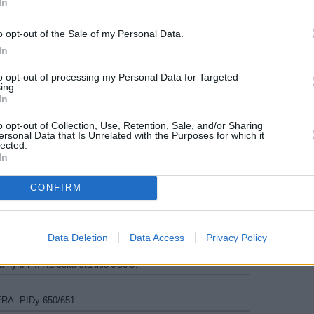
In
ax, D Çocuk
objevily testy TV kanálů D SINEMAX, D ÇOCUK.
o opt-out of the Sale of my Personal Data.
y TV
In
jevila maďarská FTA stanice 4! STORY TV. PIDy 33/36
to opt-out of processing my Personal Data for Targeted
art TV
ing.
In
pět objevila test karta NEW START TV.
4
o opt-out of Collection, Use, Retention, Sale, and/or Sharing
ersonal Data that Is Unrelated with the Purposes for which it
lá nyní kyperská hudební televize MUSIC 24 nekódovaně,
lected.
In
, Teleklub
SKIJ MIR, TELEKLUB opět zakódovány systémy Viaccess2 a
CONFIRM
TV
la řádné vysílání stanice MEHTAP TV. PIDy 400/401.
Data Deletion
Data Access
Privacy Policy
á nyní FTA turecká stanice JOJO.
ERA. PIDy 650/651.