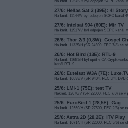
Na kmit. 12676/H byl odpojen SCPC kaná
27/6: Hellas Sat 2 (39E): 4! Stor
Na kmit. 11144/V byl odpojen SCPC kanál 
27/6: Intelsat 904 (60E): Mir TV
Na kmit. 11517/V byl odpojen SCPC kanál 
26/6: Thor 2/3 (0,8W): Gospel C
Na kmit. 11325/H (SR 24500, FEC 7/8) s
26/6: Hot Bird (13E): RTL-9
Na kmit. 11681/H byl opět v CA Cryptowork
kanál RTL-9.
26/6: Eutelsat W3A (7E): Luxe.T
Na kmit. 10899/V (SR 9404, FEC 3/4, DVB-
25/6: LMI-1 (75E): test TV
Nakmit. 12670/V (SR 22000, FEC 7/8) se v 
25/6: EuroBird 1 (28,5E): Gag
Na kmit. 12560/H (SR 27500, FEC 2/3) se n
25/6: Astra 2D (28,2E): ITV Play
Na kmit. 10714/H (SR 22000, FEC 5/6) se ob