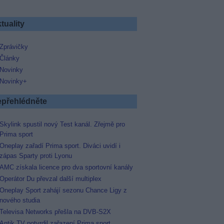
tuality
Zprávičky
Články
Novinky
Novinky+
přehlédněte
Skylink spustil nový Test kanál. Zřejmě pro
Prima sport
Oneplay zařadí Prima sport. Diváci uvidí i
zápas Sparty proti Lyonu
AMC získala licence pro dva sportovní kanály
Operátor Du převzal další multiplex
Oneplay Sport zahájí sezonu Chance Ligy z
nového studia
Televisa Networks přešla na DVB-S2X
Antik TV potvrdil zařazení Prima sport