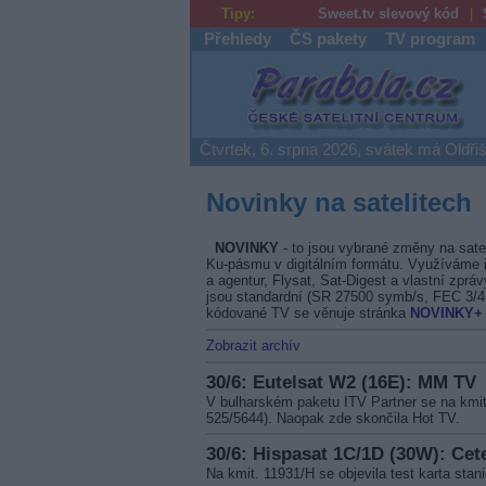
Tipy:
Sweet.tv slevový kód
Přehledy
ČS pakety
TV program
Parabola.cz
Čtvrtek, 6. srpna 2026, svátek má Oldři
Novinky na satelitech
NOVINKY
- to jsou vybrané změny na sate
Ku-pásmu v digitálním formátu. Využíváme i
a agentur, Flysat, Sat-Digest a vlastní zprá
jsou standardní (SR 27500 symb/s, FEC 3/
kódované TV se věnuje stránka
NOVINKY+
Zobrazit archív
30/6: Eutelsat W2 (16E): MM TV
V bulharském paketu ITV Partner se na kmit
525/5644). Naopak zde skončila Hot TV.
30/6: Hispasat 1C/1D (30W): Ce
Na kmit. 11931/H se objevila test karta st