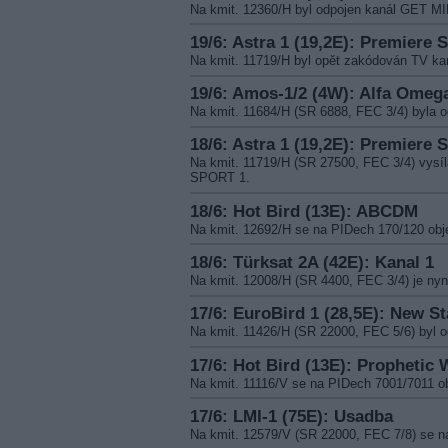
Na kmit. 12360/H byl odpojen kanál GET 
19/6: Astra 1 (19,2E): Premiere S
Na kmit. 11719/H byl opět zakódován TV 
19/6: Amos-1/2 (4W): Alfa Omeg
Na kmit. 11684/H (SR 6888, FEC 3/4) byla
18/6: Astra 1 (19,2E): Premiere S
Na kmit. 11719/H (SR 27500, FEC 3/4) vys
SPORT 1.
18/6: Hot Bird (13E): ABCDM
Na kmit. 12692/H se na PIDech 170/120 obj
18/6: Türksat 2A (42E): Kanal 1
Na kmit. 12008/H (SR 4400, FEC 3/4) je n
17/6: EuroBird 1 (28,5E): New St
Na kmit. 11426/H (SR 22000, FEC 5/6) byl 
17/6: Hot Bird (13E): Prophetic 
Na kmit. 11116/V se na PIDech 7001/7011
17/6: LMI-1 (75E): Usadba
Na kmit. 12579/V (SR 22000, FEC 7/8) se 