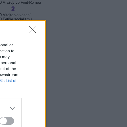
0 Vraždy vo Font-Romeu
0 Vitajte vo väzení
0 Fetiše socializmu
0 Fetiše socializmu
0 Kukučka (23)
0 Kukučka (24)
0 Rodinné prípady
sonal or
ection to
ou may
0 Území bílých králů (5)
5 Území bílých králů (6)
 personal
0 Advokátka Věra
out of the
 downstream
B’s List of