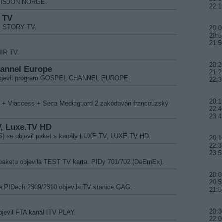
l VISJON NORGE.
22:1
y TV
4! STORY TV.
20:0
20:5
21:5
MIR TV.
20:2
hannel Europe
21:2
e objevil program GOSPEL CHANNEL EUROPE.
22:3
20:1
s + Viaccess + Seca Mediaguard 2 zakódován francouzský
22:4
23:4
V, Luxe.TV HD
S) se objevil paket s kanály LUXE.TV, LUXE.TV HD.
20:1
22:3
23:5
paketu objevila TEST TV karta. PIDy 701/702 (DeEmEx).
20:0
20:5
a PIDech 2309/2310 objevila TV stanice GAG.
21:5
20:3
jevil FTA kanál ITV PLAY.
22:0