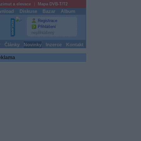
zimut a elevace
Mapa DVB-T/T2
nload
Diskuse
Bazar
Album
Registrace
Přihlášení
nepřihlášený
y
Články
Novinky
Inzerce
Kontakt
eklama