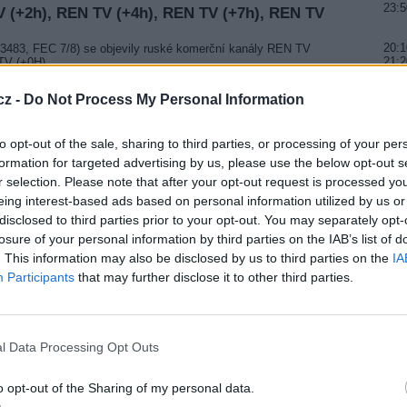
23:5
V (+2h), REN TV (+4h), REN TV (+7h), REN TV
20:1
33483, FEC 7/8) se objevily ruské komerční kanály REN TV
21:2
TV (+0H).
21:5
cz -
Do Not Process My Personal Information
 PIDech 57/58 objevila TV stanice MITV.
20:3
21:3
22:3
to opt-out of the sale, sharing to third parties, or processing of your per
jevila TV stanice ECUAVISA.
formation for targeted advertising by us, please use the below opt-out s
r selection. Please note that after your opt-out request is processed y
20:2
21:2
eing interest-based ads based on personal information utilized by us or
.
22:3
disclosed to third parties prior to your opt-out. You may separately opt-
divac TV
losure of your personal information by third parties on the IAB’s list of
 na PIDech 356/612 ukončeno vysílání Quran TV. Na těchto
. This information may also be disclosed by us to third parties on the
IA
DIVAC TV.
Participants
that may further disclose it to other third parties.
e
RANCE opět zakódován systémny Viaccess + Cryptoworks +
l Data Processing Opt Outs
es UK
 a dále pokračuje na freq. 12523/V a 12560/V (SR 27500,
o opt-out of the Sharing of my personal data.