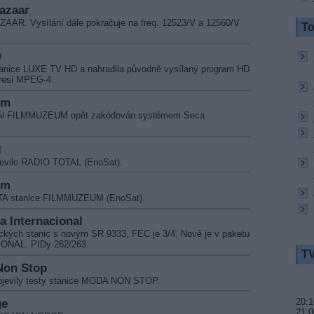
Bazaar
ZAAR. Vysílání dále pokračuje na freq. 12523/V a 12560/V
To
D
stanice LUXE TV HD a nahradila původně vysílaný program HD
resi MPEG-4.
um
anál FILMMUZEUM opět zakódován systémem Seca
l
jevilo RADIO TOTAL (EnoSat).
um
FTA stanice FILMMUZEUM (EnoSat).
a Internacional
ických stanic s novým SR 9333, FEC je 3/4. Nově je v paketu
ONAL. PIDy 262/263.
TV
Non Stop
objevily testy stanice MODA NON STOP.
ge
20:1
21:0