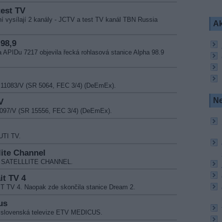
test TV
í vysílají 2 kanály - JCTV a test TV kanál TBN Russia
Ak
 98,9
 APIDu 7217 objevila řecká rohlasová stanice Alpha 98.9
. 11083/V (SR 5064, FEC 3/4) (DeEmEx).
Ne
V
1097/V (SR 15556, FEC 3/4) (DeEmEx).
UTI TV.
lite Channel
EN SATELLLITE CHANNEL.
it TV 4
IT TV 4. Naopak zde skončila stanice Dream 2.
us
ní slovenská televize ETV MEDICUS.