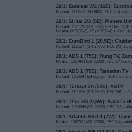
29/1: Eutelsat W2 (16E): Eurofoo
Na kmit. 11149/V (SR 8900, FEC 3/4) zač
29/1: Sirius 2/3 (5E): Planeta Uk
Na kmit. 12717/V (SR 5333, FEC 5/6, DVB-S)
Ukraine (MPEG-2), 2T (MPEG-4) a Kiko Ukr
29/1: EuroBird 1 (28,5E): Clubla
Na kmit. 11222/H (SR 27500, FEC 2/3) zaháji
28/1: ABS 1 (75E): Rung TV, Za
Na freq. 12579/H (SR 22000, FEC 3/4) se v
28/1: ABS 1 (75E): Tamadon TV
Na kmit. 12505/H byl odpojen SCPC kaná
28/1: Türksat 2A (42E): ASTV
Na kmit. 11996/V (SR 26000, FEC 5/6) zača
28/1: Thor 2/3 (0,8W): Kanal 5 H
Na kmit. 12399/H (SR 28000, FEC 7/8) zač
28/1: Atlantic Bird 4 (7W): Toyor
Na freq. 10873/V (SR 27500, FEC 3/4) zač
28/1: Intelsat 905 (24,5W): Geo 