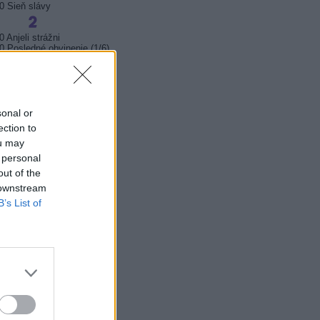
0 Sieň slávy
0 Anjeli strážni
0 Posledné obvinenie (1/6)
0 Posledné obvinenie (2/6)
0 Susedia
0 Susedia
0 Susedia
sonal or
ection to
ou may
20 V sedmém nebi
5 Miluji Slovensko
 personal
0 Soudní síň - Nové případy
out of the
 downstream
B’s List of