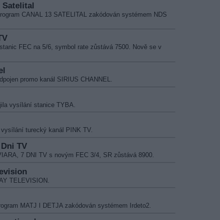
 Satelital
yl program CANAL 13 SATELITAL zakódován systémem NDS
TV
stanic FEC na 5/6, symbol rate zůstává 7500. Nově se v
el
 odpojen promo kanál SIRIUS CHANNEL.
ila vysílání stanice TYBA.
 vysílání turecký kanál PINK TV.
 Dni TV
e VIARA, 7 DNI TV s novým FEC 3/4, SR zůstává 8900.
evision
PLAY TELEVISION.
 program MATJ I DETJA zakódován systémem Irdeto2.