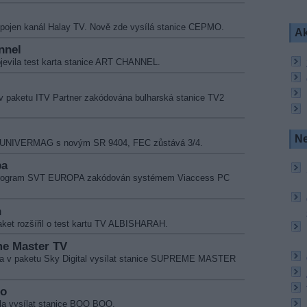
dpojen kanál Halay TV. Nově zde vysílá stanice CEPMO.
Ak
nnel
jevila test karta stanice ART CHANNEL.
 v paketu ITV Partner zakódována bulharská stanice TV2
Ne
ice UNIVERMAG s novým SR 9404, FEC zůstává 3/4.
pa
l program SVT EUROPA zakódován systémem Viaccess PC
h
ket rozšířil o test kartu TV ALBISHARAH.
me Master TV
ala v paketu Sky Digital vysílat stanice SUPREME MASTER
oo
la vysílat stanice BOO BOO.