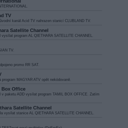
ernational
T INTERNATIONAL.
nd TV
původní kanál Acid TV nahrazen stanicí CLUBLAND TV.
hara Satellite Channel
čal vysílat program AL QIETHARA SATELLITE CHANNEL.
SIAN TV.
odpojeno promo RR SAT.
V
ílá program MAGYAR ATV opět nekódovaně.
l Box Office
al v paketu ADD vysílat program TAMIL BOX OFFICE. Zatím
ethara Satellite Channel
čala vysílat stanice AL QIETHARA SATELLITE CHANNEL.
l TESTovat nový multiplex (DeEmEx).