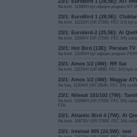
23/1: EuroBird 1 (28,5E): AIT Int
Na kmit. 11390/H byl odpojen program AI
23/1: EuroBird 1 (28,5E): Clubla
Na kmit. 11222/H (SR 27500, FEC 2/3) byl 
23/1: Eurobird-2 (25,5E): Al Qiet
Na kmit. 11585/V (SR 27500, FEC 3/4) za
23/1: Hot Bird (13E): Persian TV
Na kmit. 12245/H byl odpojen program PER
23/1: Amos 1/2 (4W): RR Sat
Na kmit. 11575/H (SR 8888, FEC 3/4) bylo 
23/1: Amos 1/2 (4W): Magyar AT
Na freq. 11304/H (SR 19540, FEC 3/4) vys
23/1: Nilesat 101/102 (7W): Tami
Na kmit. 11958/H (SR 27500, FEC 3/4) zač
FTA.
23/1: Atlantic Bird 4 (7W): Al Qi
Na kmit. 10873/V (SR 27500, FEC 3/4) za
23/1: Intelsat 905 (24,5W): test
Na kmit. 11473/V (SR 20000, FEC 7/8) zača