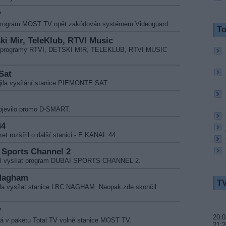
V
l program MOST TV opět zakódován systémem Videoguard.
To
ski Mir, TeleKlub, RTVI Music
ly programy RTVI, DETSKI MIR, TELEKLUB, RTVI MUSIC
Sat
jila vysílání stanice PIEMONTE SAT.
objevilo promo D-SMART.
44
t rozšířil o další stanici - E KANAL 44.
i Sports Channel 2
čal vysílat program DUBAI SPORTS CHANNEL 2.
 Nagham
TV
ala vysílat stanice LBC NAGHAM. Naopak zde skončil
V
20:0
lá v paketu Total TV volně stanice MOST TV.
21:2