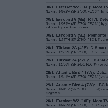
30/1: Eutelsat W2 (16E): Most T
Na kmit. 10972/V (SR 27500, FEC 3/4) by
30/1: Eurobird 9 (9E): RTVI, Det
Na kmit. 12034/V (SR 27500, FEC 3/4) by
zakódovány systémem Conax.
30/1: Eurobird 9 (9E): Piemonte 
Na kmit. 11747/H (SR 27500, FEC 3/4) zahá
29/1: Türksat 2A (42E): D-Smart
Na kmit. 12652/H (SR 22500, FEC 5/6) se 
29/1: Türksat 2A (42E): E Kanal 
Na kmit. 12706/H (SR 2400, FEC 3/4) se pake
29/1: Atlantic Bird 4 (7W): Duba
Na kmit. 12341/V (SR 27500, FEC 3/4) za
29/1: Atlantic Bird 4 (7W): LBC
Na kmit. 10911/V (SR 27500, FEC 3/4) zač
program ATC.
29/1: Eutelsat W2 (16E): Most T
Na kmit. 10972/V (SR 27500, FEC 3/4) vysí