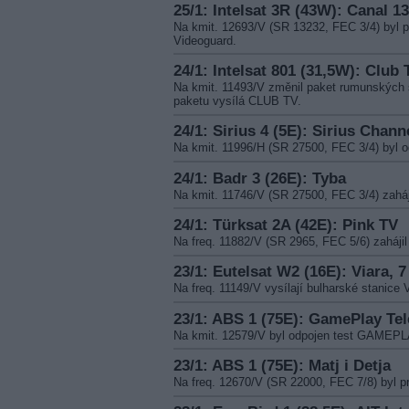
25/1: Intelsat 3R (43W): Canal 13
Na kmit. 12693/V (SR 13232, FEC 3/4) b
Videoguard.
24/1: Intelsat 801 (31,5W): Club 
Na kmit. 11493/V změnil paket rumunských 
paketu vysílá CLUB TV.
24/1: Sirius 4 (5E): Sirius Chann
Na kmit. 11996/H (SR 27500, FEC 3/4) byl
24/1: Badr 3 (26E): Tyba
Na kmit. 11746/V (SR 27500, FEC 3/4) zaháj
24/1: Türksat 2A (42E): Pink TV
Na freq. 11882/V (SR 2965, FEC 5/6) zahájil
23/1: Eutelsat W2 (16E): Viara, 7
Na freq. 11149/V vysílají bulharské stanic
23/1: ABS 1 (75E): GamePlay Tel
Na kmit. 12579/V byl odpojen test GAME
23/1: ABS 1 (75E): Matj i Detja
Na freq. 12670/V (SR 22000, FEC 7/8) byl