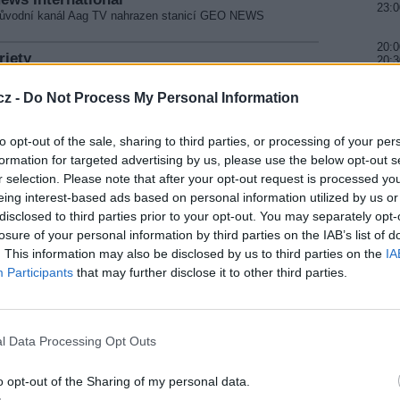
23:0
 původní kanál Aag TV nahrazen stanicí GEO NEWS
20:0
riety
20:3
21:1
 vysílat program NILE VARIETY (DeEmEx).
cz -
Do Not Process My Personal Information
nternational
20:3
 vysílat program RTI INTERNATIONAL (DeEmEx).
21:1
21:5
to opt-out of the sale, sharing to third parties, or processing of your per
 TV
formation for targeted advertising by us, please use the below opt-out s
 program OCEAN TV zakódován systémem Irdeto2.
r selection. Please note that after your opt-out request is processed y
20:
22:2
eing interest-based ads based on personal information utilized by us or
00:1
 vysílat program TV XXI.
disclosed to third parties prior to your opt-out. You may separately opt-
losure of your personal information by third parties on the IAB’s list of
ope
. This information may also be disclosed by us to third parties on the
IA
al vysílat čínský kanál TVBS EUROPE.
Participants
that may further disclose it to other third parties.
la vysílat stanice TAYBA.
l Data Processing Opt Outs
ila pravidelné vysílání stanice BEEATY TV.
ws
o opt-out of the Sharing of my personal data.
NEWS.