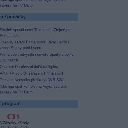
zápasy na TV Dajto
p Zprávičky
Skylink spustil nový Test kanál. Zřejmě pro
Prima sport
Oneplay zařadí Prima sport. Diváci uvidí i
zápas Sparty proti Lyonu
Prima sport odvysílá i odvetu Sparty v boji o
Ligu mistrů
Operátor Du převzal další multiplex
Antik TV potvrdil zařazení Prima sport
Televisa Networks přešla na DVB-S2X
Niké liga opět komplet na Voyo, vybrané
zápasy na TV Dajto
 program
5 Zázraky přírody
0 Chalupáři (4/11)