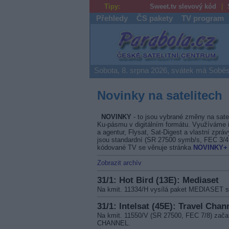
Tipy:
Sweet.tv slevový kód
Přehledy
ČS pakety
TV program
Parabola.cz
Sobota, 8. srpna 2026, svátek má Soběs
Novinky na satelitech
NOVINKY
- to jsou vybrané změny na sate
Ku-pásmu v digitálním formátu. Využíváme i
a agentur, Flysat, Sat-Digest a vlastní zprá
jsou standardní (SR 27500 symb/s, FEC 3/
kódované TV se věnuje stránka
NOVINKY+
Zobrazit archív
31/1: Hot Bird (13E): Mediaset
Na kmit. 11334/H vysílá paket MEDIASET 
31/1: Intelsat (45E): Travel Chan
Na kmit. 11550/V (SR 27500, FEC 7/8) zača
CHANNEL.