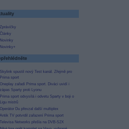
tuality
Zprávičky
Články
Novinky
Novinky+
přehlédněte
Skylink spustil nový Test kanál. Zřejmě pro
Prima sport
Oneplay zařadí Prima sport. Diváci uvidí i
zápas Sparty proti Lyonu
Prima sport odvysílá i odvetu Sparty v boji o
Ligu mistrů
Operátor Du převzal další multiplex
Antik TV potvrdil zařazení Prima sport
Televisa Networks přešla na DVB-S2X
Niké liga opět komplet na Voyo, vybrané