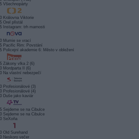
5 Všechnopárty
0 Královna Viktorie
5 Orel přistál
5 Instagram: trh marnosti
0 Mumie se vrací
5 Pacific Rim: Povstání
5 Policejní akademie 6: Město v obležení
5 Zákony vlka 2 (6)
0 Mordparta II (6)
0 Na vlastní nebezpečí
0 Profesionálové (3)
0 Profesionálové (4)
0 Duše jako kaviár
5 Sejdeme se na Cibulce
0 Sejdeme se na Cibulce
50 SeXoňa
0 Old Surehand
0 Neskoro večer