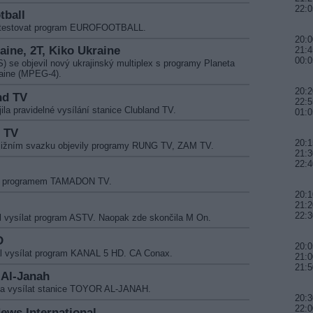
22:0
tball
al testovat program EUROFOOTBALL.
20:0
raine, 2T, Kiko Ukraine
21:4
00:0
 se objevil nový ukrajinský multiplex s programy Planeta
aine (MPEG-4).
20:2
nd TV
22:5
la pravidelné vysílání stanice Clubland TV.
01:0
m TV
20:1
 jižním svazku objevily programy RUNG TV, ZAM TV.
21:3
22:4
l s programem TAMADON TV.
20:1
21:2
22:3
l vysílat program ASTV. Naopak zde skončila M On.
D
20:0
al vysílat program KANAL 5 HD. CA Conax.
21:0
21:
 Al-Janah
ala vysílat stanice TOYOR AL-JANAH.
20:3
22:0
News International