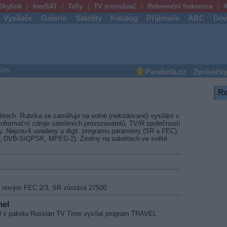
Skylink
freeSAT
Telly
TV srovnávač
Referenční frekvence
A
Vysílače
Galerie
Satelity
Katalog
Přijímače
ABC
Dow
lav
Parabola.cz
Zprávičk
R
litech. Rubrika se zaměřuje na volné (nekódované) vysílání v
nformační zdroje satelitních provozovatelů, TV/R společností
vy. Nejsou-li uvedeny u digit. programu parametry (SR a FEC),
4, DVB-S/QPSK, MPEG-2). Změny na satelitech ve světě
s novým FEC 2/3, SR zůstává 27500.
nel
l v paketu Russian TV Time vysílat program TRAVEL