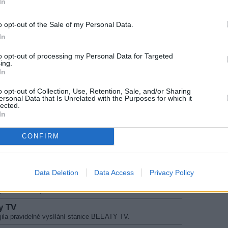
In
 testovat bulharská stanice DKTE.
o opt-out of the Sale of my Personal Data.
In
Men
V 2 DAY, F MEN.
to opt-out of processing my Personal Data for Targeted
ing.
America, LBC Australia, LBC Europe, LBC
In
y LBC AMERICA, LBC AUSTRALIA, LBC EUROPE, LBC EUROPE
o opt-out of Collection, Use, Retention, Sale, and/or Sharing
VB-S2 (DeEmEx).
ersonal Data that Is Unrelated with the Purposes for which it
lected.
ol
In
bjevují přenosy AMERICA IDOL (DeEmEx).
Sky
CONFIRM
la vysílat datová služba PLANETSKY (DeEmEx).
 TV, RTVI, Detski Mir, TeleKlub, RTVI Music,
Data Deletion
Data Access
Privacy Policy
, Italy & Italy
 programy RIT, TRACE TV, RTVI, DETSKI MIR, TELEKLUB,
FRANCE 24, ITALY & ITALY.
ty TV
ila pravidelné vysílání stanice BEEATY TV.