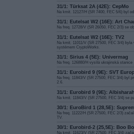
31/1: Türksat 2A (42E): CepMo
Na kmit. 12127/H (SR 7400, FEC 5/6) byl o
31/1: Eutelsat W2 (16E): Art Cha
Na freq. 12728/V (SR 26050, FEC 2/3) se ob
31/1: Eutelsat W2 (16E): TV2
Na kmit. 11011/V (SR 27500, FEC 3/4) byla
systémem CryptoWorks.
31/1: Sirius 4 (5E): Univermag
Na freq. 126880/H vysílá ukrajinská stan
31/1: Eurobird 9 (9E): SVT Euro
Na freq. 11843/V (SR 27500, FEC 3/4) by
2.6.
31/1: Eurobird 9 (9E): Albishara
Na kmit. 11843/V (SR 27500, FEC 3/4) se pa
30/1: EuroBird 1 (28,5E): Supre
Na freq. 11222/H (SR 27500, FEC 2/3) zač
TV.
30/1: Eurobird-2 (25,5E): Boo B
Na kmit. 11623/V (SR 27500, FEC 3/4) zača