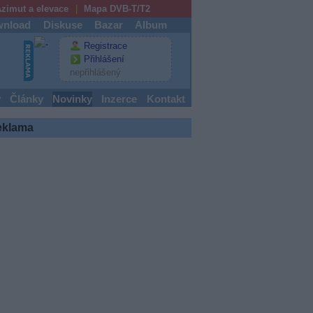
zimut a elevace
Mapa DVB-T/T2
nload
Diskuse
Bazar
Album
Registrace
Přihlášení
nepřihlášený
y
Články
Novinky
Inzerce
Kontakt
eklama