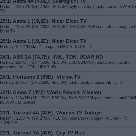
25/1: Astra 4A (4,8E): Svarogichi TV
Na kmit. 12073/H (SR 27500, FEC 3/4) byly spuštěny testy stanice SVARO
TV
25/1: Astra 1 (19,2E): Nicer Dicer TV
Na kmit. 10773/H (SR 22000, FEC 3/4, DVB-S2/8PSK) odstartoval program N
Dicer TV
25/1: Astra 1 (19,2E): Nicer Dicer TV
Na freq. 10921/H skončil program NICER DICER TV
24/1: ABS 2A (74,7E): JWL, TDK, UDAR HD
Na freq. 11040/H (SR 45000, FEC 3/4, DVB-S2/8PSK) odstartoval paket s
programy JWL, TDK, UDAR HD
24/1: Horizons 2 (85E): Vitrina TV
Na freq. 11720/H (SR 28800, FEC 3/4) odstartovala stanice Vitrina TV
24/1: Amos 7 (4W): World Revival Mission
Na freq. 12340/H (SR 17900, FEC 3/4, DVB-S2/8PSK) odstartoval kanál W
REVIVAL MISSION
23/1: Türksat 4A (42E): Woman TV Türkiye
Na kmti. 12034/V (SR 27500, FEC 5/6) odstartoval program WOMAN TV
TÜRKIYE
23/1: Türksat 3A (42E): Çay TV Rize