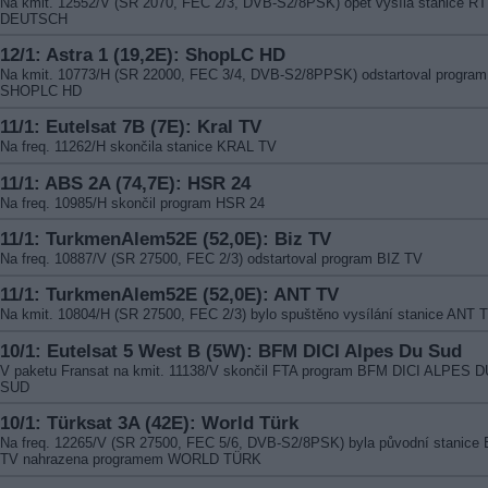
Na kmit. 12552/V (SR 2070, FEC 2/3, DVB-S2/8PSK) opět vysílá stanice R
DEUTSCH
12/1: Astra 1 (19,2E): ShopLC HD
Na kmit. 10773/H (SR 22000, FEC 3/4, DVB-S2/8PPSK) odstartoval program
SHOPLC HD
11/1: Eutelsat 7B (7E): Kral TV
Na freq. 11262/H skončila stanice KRAL TV
11/1: ABS 2A (74,7E): HSR 24
Na freq. 10985/H skončil program HSR 24
11/1: TurkmenAlem52E (52,0E): Biz TV
Na freq. 10887/V (SR 27500, FEC 2/3) odstartoval program BIZ TV
11/1: TurkmenAlem52E (52,0E): ANT TV
Na kmit. 10804/H (SR 27500, FEC 2/3) bylo spuštěno vysílání stanice ANT 
10/1: Eutelsat 5 West B (5W): BFM DICI Alpes Du Sud
V paketu Fransat na kmit. 11138/V skončil FTA program BFM DICI ALPES D
SUD
10/1: Türksat 3A (42E): World Türk
Na freq. 12265/V (SR 27500, FEC 5/6, DVB-S2/8PSK) byla původní stanice
TV nahrazena programem WORLD TÜRK