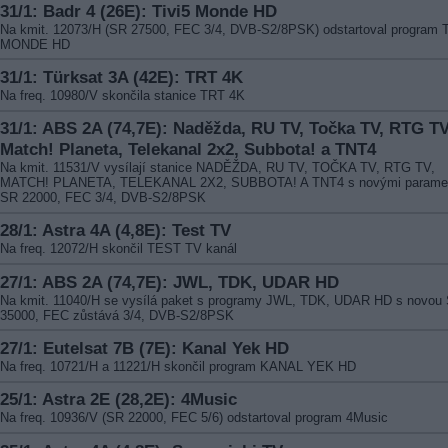
31/1: Badr 4 (26E): Tivi5 Monde HD
Na kmit. 12073/H (SR 27500, FEC 3/4, DVB-S2/8PSK) odstartoval program 
MONDE HD
31/1: Türksat 3A (42E): TRT 4K
Na freq. 10980/V skončila stanice TRT 4K
31/1: ABS 2A (74,7E): Naděžda, RU TV, Točka TV, RTG TV
Match! Planeta, Telekanal 2x2, Subbota! a TNT4
Na kmit. 11531/V vysílají stanice NADĚŽDA, RU TV, TOČKA TV, RTG TV,
MATCH! PLANETA, TELEKANAL 2X2, SUBBOTA! A TNT4 s novými paramet
SR 22000, FEC 3/4, DVB-S2/8PSK
28/1: Astra 4A (4,8E): Test TV
Na freq. 12072/H skončil TEST TV kanál
27/1: ABS 2A (74,7E): JWL, TDK, UDAR HD
Na kmit. 11040/H se vysílá paket s programy JWL, TDK, UDAR HD s novou
35000, FEC zůstává 3/4, DVB-S2/8PSK
27/1: Eutelsat 7B (7E): Kanal Yek HD
Na freq. 10721/H a 11221/H skončil program KANAL YEK HD
25/1: Astra 2E (28,2E): 4Music
Na freq. 10936/V (SR 22000, FEC 5/6) odstartoval program 4Music