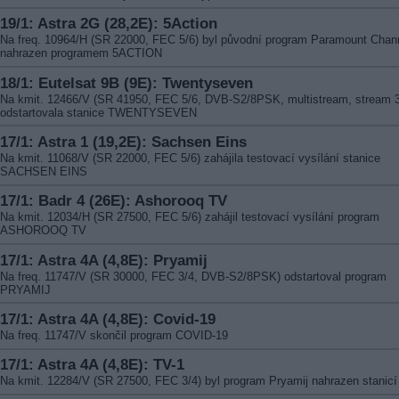
19/1: Astra 2G (28,2E): 5Action
Na freq. 10964/H (SR 22000, FEC 5/6) byl původní program Paramount Chan
nahrazen programem 5ACTION
18/1: Eutelsat 9B (9E): Twentyseven
Na kmit. 12466/V (SR 41950, FEC 5/6, DVB-S2/8PSK, multistream, stream 
odstartovala stanice TWENTYSEVEN
17/1: Astra 1 (19,2E): Sachsen Eins
Na kmit. 11068/V (SR 22000, FEC 5/6) zahájila testovací vysílání stanice
SACHSEN EINS
17/1: Badr 4 (26E): Ashorooq TV
Na kmit. 12034/H (SR 27500, FEC 5/6) zahájil testovací vysílání program
ASHOROOQ TV
17/1: Astra 4A (4,8E): Pryamij
Na freq. 11747/V (SR 30000, FEC 3/4, DVB-S2/8PSK) odstartoval program
PRYAMIJ
17/1: Astra 4A (4,8E): Covid-19
Na freq. 11747/V skončil program COVID-19
17/1: Astra 4A (4,8E): TV-1
Na kmit. 12284/V (SR 27500, FEC 3/4) byl program Pryamij nahrazen stanicí