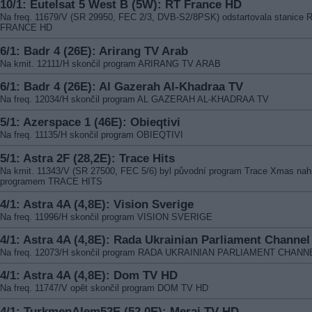
10/1: Eutelsat 5 West B (5W): RT France HD
Na freq. 11679/V (SR 29950, FEC 2/3, DVB-S2/8PSK) odstartovala stanice 
FRANCE HD
6/1: Badr 4 (26E): Arirang TV Arab
Na kmit. 12111/H skončil program ARIRANG TV ARAB
6/1: Badr 4 (26E): Al Gazerah Al-Khadraa TV
Na freq. 12034/H skončil program AL GAZERAH AL-KHADRAA TV
5/1: Azerspace 1 (46E): Obieqtivi
Na freq. 11135/H skončil program OBIEQTIVI
5/1: Astra 2F (28,2E): Trace Hits
Na kmit. 11343/V (SR 27500, FEC 5/6) byl původní program Trace Xmas nah
programem TRACE HITS
4/1: Astra 4A (4,8E): Vision Sverige
Na freq. 11996/H skončil program VISION SVERIGE
4/1: Astra 4A (4,8E): Rada Ukrainian Parliament Channel
Na freq. 12073/H skončil program RADA UKRAINIAN PARLIAMENT CHANN
4/1: Astra 4A (4,8E): Dom TV HD
Na freq. 11747/V opět skončil program DOM TV HD
4/1: TurkmenAlem52E (52,0E): Meraj TV HD