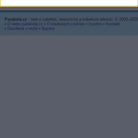
Na freq. 12340/H skončila stanice DONECHCHYNA.TV
Parabola.cz
- web o satelitní, terestrické a kabelové televizi, © 2000–202
•
O webu parabola.cz
•
O souborech cookies
•
Inzerce
•
Kontakt
•
Dovolená u moře
•
Bazény