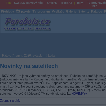
Tipy:
Sweet.tv slevový kód
Skylink
freeSAT
Telly
TV srovnávač
T/T2
Přehledy
ČS pakety
TV program
Vysílače
Galerie
Satelity
Katalog
P
Parabola.cz
Pátek, 7. srpna 2026, svátek má Lada
Novinky na satelitech
NOVINKY
- to jsou vybrané změny na satelitech. Rubrika se zaměřuje na v
(nekódované) vysílání v Ku-pásmu v digitálním formátu. Využíváme informač
zdroje satelitních provozovatelů, TV/R společností a agentur, Flysat, Sat-Dig
vlastní zprávy. Nejsou-li uvedeny u digit. programu parametry (SR a FEC), js
standardní (SR 27500 symb/s, FEC 3/4, DVB-S/QPSK, MPEG-2). Změny na
satelitech ve světě kódované TV se věnuje stránka
NOVINKY+
Zobrazit archív