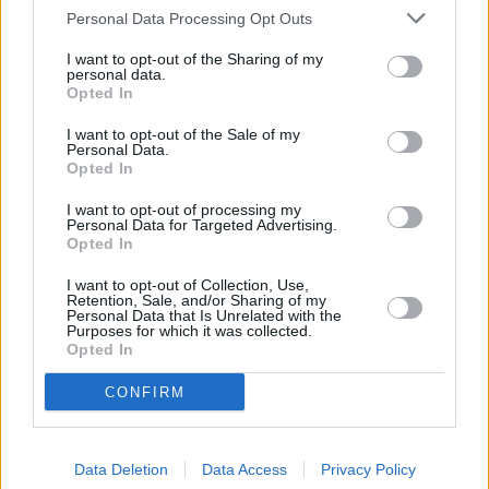
Personal Data Processing Opt Outs
2/1: Türksat 4A (42E): TV DEN
Na kmit. 12685/H skončila stanice TV DEN
I want to opt-out of the Sharing of my
personal data.
2/1: Türksat 3A (42E): 365 TV
Opted In
Na freq. 11062/H (SR 4820, FEC 3/4) byl původní kanál Karadeniz Turk nahr
programem 365 TV
I want to opt-out of the Sale of my
2/1: Türksat 3A (42E): AGI
Personal Data.
Opted In
Na freq. 11062/H (SR 4820, FEC 3/4) byl původní program Berat TV nahraze
stanicí AGI
I want to opt-out of processing my
2/1: Türksat 4A (42E): Medyam 14
Personal Data for Targeted Advertising.
Opted In
Na freq. 12422/H (SR 30000, FEC 3/4) byl původní program Super TV nahra
stanicí MEDYAM 14
I want to opt-out of Collection, Use,
1/1: Badr 4 (26E): Noor TV Sudan
Retention, Sale, and/or Sharing of my
Personal Data that Is Unrelated with the
Na freq. 12523/V skončil program NOOR TV SUDAN
Purposes for which it was collected.
Opted In
1/1: Türksat 4A (42E): Zaza TV
Na freq. 12034/V (SR 27500, FEC 5/6) zahájila pravidelné vysílání stanice Z
TV
CONFIRM
1/1: Astra 3B (23,5E): TV8 HD (TV Osem HD)
Na freq. 12363/V skončil program TV8 HD (TV OSEM HD)
Data Deletion
Data Access
Privacy Policy
1/1: Amos 7 (4W): Donechchyna.tv