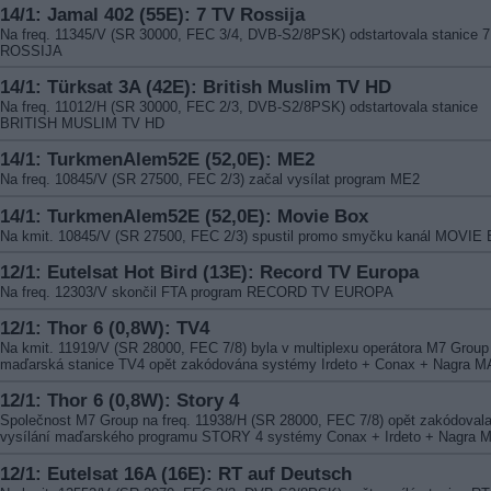
14/1: Jamal 402 (55E): 7 TV Rossija
Na freq. 11345/V (SR 30000, FEC 3/4, DVB-S2/8PSK) odstartovala stanice 
ROSSIJA
14/1: Türksat 3A (42E): British Muslim TV HD
Na freq. 11012/H (SR 30000, FEC 2/3, DVB-S2/8PSK) odstartovala stanice
BRITISH MUSLIM TV HD
14/1: TurkmenAlem52E (52,0E): ME2
Na freq. 10845/V (SR 27500, FEC 2/3) začal vysílat program ME2
14/1: TurkmenAlem52E (52,0E): Movie Box
Na kmit. 10845/V (SR 27500, FEC 2/3) spustil promo smyčku kanál MOVIE
12/1: Eutelsat Hot Bird (13E): Record TV Europa
Na freq. 12303/V skončil FTA program RECORD TV EUROPA
12/1: Thor 6 (0,8W): TV4
Na kmit. 11919/V (SR 28000, FEC 7/8) byla v multiplexu operátora M7 Group
maďarská stanice TV4 opět zakódována systémy Irdeto + Conax + Nagra M
12/1: Thor 6 (0,8W): Story 4
Společnost M7 Group na freq. 11938/H (SR 28000, FEC 7/8) opět zakódoval
vysílání maďarského programu STORY 4 systémy Conax + Irdeto + Nagra 
12/1: Eutelsat 16A (16E): RT auf Deutsch