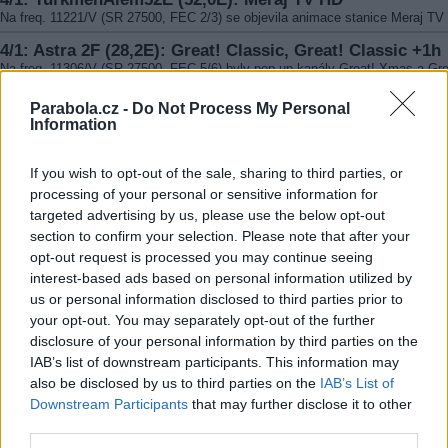
Na freq. 11221/V (SR 27500, FEC 2/3) se objevila animace stanice Meraj TV
4/1: Astra 2F (28,2E): Great! Classic, Great! Classic +1h
Na freq. 11306/V (SR 27500, FEC 5/6) byly pop up kanály Great! Xmas a Gre
Xmas +1 nahrazeny programy GREAT! CLASSIC, GREAT! CLASSIC +1H
Parabola.cz -
Do Not Process My Personal
4/1: Türksat 3A (42E): Bursa TV
Information
Na freq. 12685/V (SR 30000, FEC 2/3, DVB-S2/8PSK) byl program Olay TV 
přejmenován na BURSA TV
If you wish to opt-out of the sale, sharing to third parties, or
3/1: Astra 4A (4,8E): Dom TV HD
processing of your personal or sensitive information for
Na kmit. 11747/V (SR 30000, FEC 3/4, DVB-S2/8PSK) bylo spuštěno vysílán
targeted advertising by us, please use the below opt-out
stanice DOM TV HD
section to confirm your selection. Please note that after your
3/1: Astra 4A (4,8E): Tak TV Center+
opt-out request is processed you may continue seeing
Na kmit. 11747/V (SR 30000, FEC 3/4, DVB-S2/8PSK) odstartovala stanice
interest-based ads based on personal information utilized by
TV CENTER+
us or personal information disclosed to third parties prior to
3/1: Türksat 3A (42E): TV DEN
your opt-out. You may separately opt-out of the further
Na freq. 12685/H (SR 27500, FEC 2/3, DVB-S2/8PSK) obnovila vysílání stan
disclosure of your personal information by third parties on the
TV DEN
IAB’s list of downstream participants. This information may
2/1: Türksat 4A (42E): CGTN Documentary HD, Digiturk
also be disclosed by us to third parties on the
IAB’s List of
PROMO, Şömine Keyfi HD
Downstream Participants
that may further disclose it to other
Na freq. 11855/V (SR 30000, FEC 3/4, DVB-S2/8PSK) odstartovaly FTA kaná
third parties.
CGTN DOCUMENTARY HD, DIGITURK PROMO, ŞÖMINE KEYFI HD