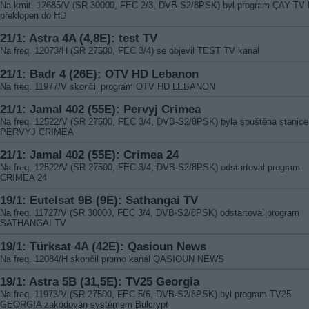
Na kmit. 12685/V (SR 30000, FEC 2/3, DVB-S2/8PSK) byl program ÇAY TV
překlopen do HD
21/1: Astra 4A (4,8E): test TV
Na freq. 12073/H (SR 27500, FEC 3/4) se objevil TEST TV kanál
21/1: Badr 4 (26E): OTV HD Lebanon
Na freq. 11977/V skončil program OTV HD LEBANON
21/1: Jamal 402 (55E): Pervyj Crimea
Na freq. 12522/V (SR 27500, FEC 3/4, DVB-S2/8PSK) byla spuštěna stanice
PERVYJ CRIMEA
21/1: Jamal 402 (55E): Crimea 24
Na freq. 12522/V (SR 27500, FEC 3/4, DVB-S2/8PSK) odstartoval program
CRIMEA 24
19/1: Eutelsat 9B (9E): Sathangai TV
Na freq. 11727/V (SR 30000, FEC 3/4, DVB-S2/8PSK) odstartoval program
SATHANGAI TV
19/1: Türksat 4A (42E): Qasioun News
Na freq. 12084/H skončil promo kanál QASIOUN NEWS
19/1: Astra 5B (31,5E): TV25 Georgia
Na freq. 11973/V (SR 27500, FEC 5/6, DVB-S2/8PSK) byl program TV25
GEORGIA zakódován systémem Bulcrypt