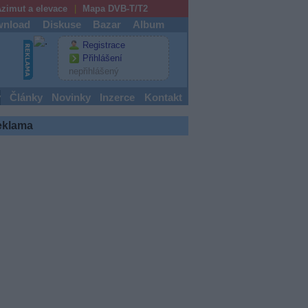
zimut a elevace
Mapa DVB-T/T2
nload
Diskuse
Bazar
Album
Registrace
Přihlášení
nepřihlášený
y
Články
Novinky
Inzerce
Kontakt
eklama