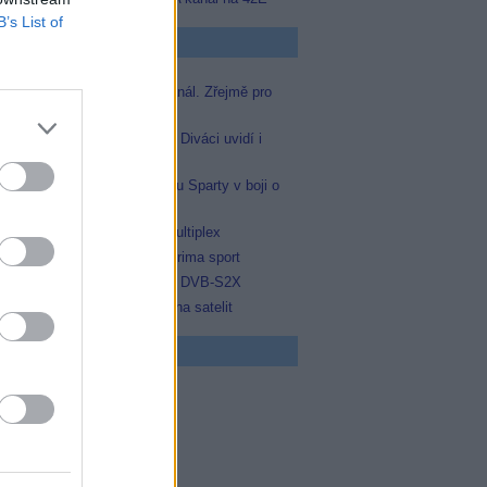
B’s List of
p Zprávičky
Skylink spustil nový Test kanál. Zřejmě pro
Prima sport
Oneplay zařadí Prima sport. Diváci uvidí i
zápas Sparty proti Lyonu
Prima sport odvysílá i odvetu Sparty v boji o
Ligu mistrů
Operátor Du převzal další multiplex
Antik TV potvrdil zařazení Prima sport
Televisa Networks přešla na DVB-S2X
Ukrajinská Super+ se vrací na satelit
 program
0 Docent (3/3)
0 Ztracená brána (3/3)
5 Yellowstone II (3/10)