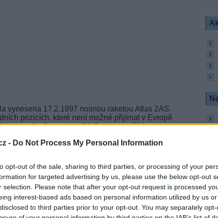
Ak
Ne
la vynesena 17.2.1997 nosnou raketou Atlas 2AS.
ních pozicích, které není možné přijímat v Evropě
0 byl satelit přesunut na 50°E, kde slouží dodnes
osinci loňského roku byla družice začleněna do
cz -
Do Not Process My Personal Information
to opt-out of the sale, sharing to third parties, or processing of your per
formation for targeted advertising by us, please use the below opt-out s
rů v C pásmu se šířkou pásma 36 MHz, dalších
r selection. Please note that after your opt-out request is processed y
á v Ku pásmu, 16 dalších s 27 MHz a dva se
eing interest-based ads based on personal information utilized by us or
široké pokrytí, včetně Středního Východu, střední
disclosed to third parties prior to your opt-out. You may separately opt-
 V Ku pásmu má dva svazky - Střední Východ a
losure of your personal information by third parties on the IAB’s list of