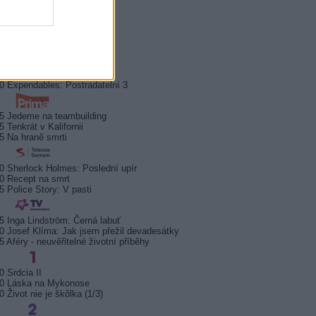
0 Správní chlapi
5 Rocky Balboa
45 Jesse Owens
0 Policie Modrava III (4)
5 Kriminálka Anděl III (11)
0 Expendables: Postradatelní 3
5 Jedeme na teambuilding
5 Tenkrát v Kalifornii
5 Na hraně smrti
0 Sherlock Holmes: Poslední upír
0 Recept na smrt
5 Police Story: V pasti
5 Inga Lindström: Černá labuť
0 Josef Klíma: Jak jsem přežil devadesátky
5 Aféry - neuvěřitelné životní příběhy
0 Srdcia II
30 Láska na Mykonose
0 Život nie je škôlka (1/3)