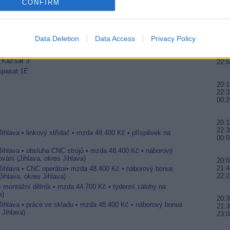
CONFIRM
20:0
22:0
23:
Data Deletion
Data Access
Privacy Policy
20:2
pozici 9E
21:3
u KazSat 3
22:5
ispasat 1E
20:1
22:3
00:2
20:1
22:3
Jihlava • linkový střídač • mzda 48.400 Kč • příspěvek na
00:0
 Jihlava • obsluha CNC strojů • mzda 48.400 Kč • náborový
vání (Jihlava, okres Jihlava)
20:0
21:4
 Jihlava • CNC operátor• mzda 48.400 Kč • náborový bonus
22:2
ihlava, okres Jihlava)
 • montážní dělník • mzda 44.700 Kč • týdenní zálohy na
a)
20:3
 Jihlava • práce ve skladu • mzda 48.400 Kč • náborový bonus
21:
 Jihlava)
23:0