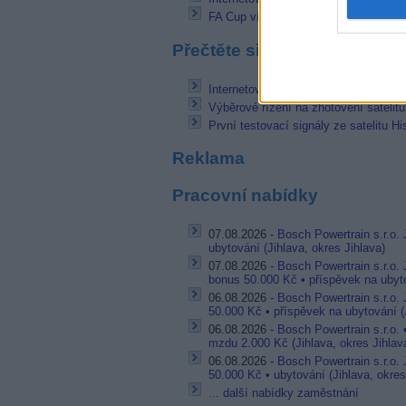
FA Cup víkend na NOVA Sport
Přečtěte si také
Internetový satelit Ka Sat s testy na 
Výběrové řízení na zhotovení satelit
První testovací signály ze satelitu H
Reklama
Pracovní nabídky
07.08.2026 -
Bosch Powertrain s.r.o. 
ubytování (Jihlava, okres Jihlava)
07.08.2026 -
Bosch Powertrain s.r.o.
bonus 50.000 Kč • příspěvek na ubyto
06.08.2026 -
Bosch Powertrain s.r.o.
50.000 Kč • příspěvek na ubytování (J
06.08.2026 -
Bosch Powertrain s.r.o.
mzdu 2.000 Kč (Jihlava, okres Jihlav
06.08.2026 -
Bosch Powertrain s.r.o.
50.000 Kč • ubytování (Jihlava, okres
... další nabídky zaměstnání