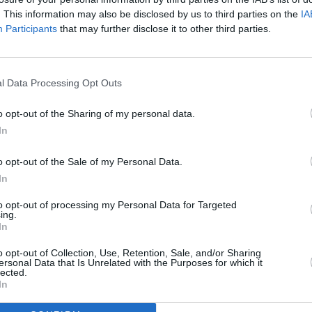
. This information may also be disclosed by us to third parties on the
IA
To
 Intelsat 26 technické testy v C i Ku pásmu.
Participants
that may further disclose it to other third parties.
ovat níže uvedené parametry, kde lze zachytit
 pokrytí příliš nedává naději na příjem
a je jiná. Družice je ale již na konci své životnosti
l Data Processing Opt Outs
o opt-out of the Sharing of my personal data.
In
o opt-out of the Sale of my Personal Data.
GHz, pol. H, SR 2300, FEC 5/6, DVB-S/QPSK,
FTA
In
to opt-out of processing my Personal Data for Targeted
ing.
TV
In
R
o opt-out of Collection, Use, Retention, Sale, and/or Sharing
ersonal Data that Is Unrelated with the Purposes for which it
lected.
20:1
21:3
In
22:4
na FranSat
pozici 9E