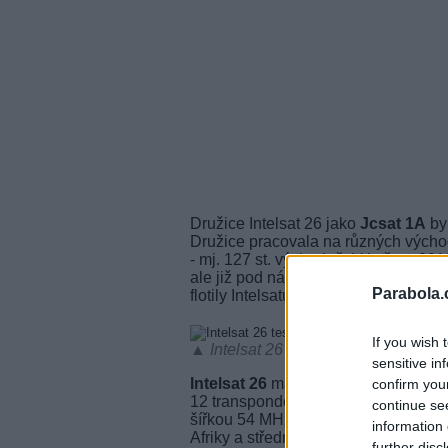
Družice Intelsat 26 jako
Jcsat 1A
by
Družice pracovala na různých východ
- mj. 127 st. východně. V květnu 201
ale již pod názvem Intelsat 26. V pr
Parabola.
flotily Intelsatu.
If you wish 
▲ Intelsat 26 testuje na 50E
sensitive in
Intelsat 26
má celkem 12 transpondé
confirm you
12 transpondérů se šířkou 36 MHz m
continue se
šířkou 54 MHz. V C pásmu má satelit 
information 
Afriky a střední a východní Evropy.
further disc