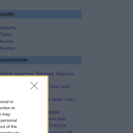
tuality
Zprávičky
Články
Novinky
Novinky+
přehlédněte
Skylink spustil nový Test kanál. Zřejmě pro
Prima sport
Oneplay zařadí Prima sport. Diváci uvidí i
zápas Sparty proti Lyonu
Prima sport odvysílá i odvetu Sparty v boji o
sonal or
Ligu mistrů
ection to
Operátor Du převzal další multiplex
ou may
Antik TV potvrdil zařazení Prima sport
 personal
Televisa Networks přešla na DVB-S2X
out of the
 downstream
Moskva 24 - další ruský FTA kanál na 42E