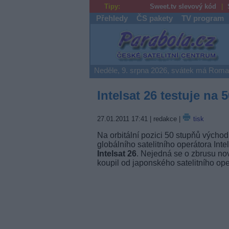
Tipy:
Sweet.tv slevový kód
Přehledy
ČS pakety
TV program
Parabola.cz
Neděle, 9. srpna 2026, svátek má Rom
Intelsat 26 testuje na 
27.01.2011 17:41
| redakce |
tisk
Na orbitální pozici 50 stupňů východ
globálního satelitního operátora Int
Intelsat 26
. Nejedná se o zbrusu novou
koupil od japonského satelitního ope