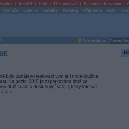
Skylink
freeSAT
Telly
TV srovnávač
Referenční frekvence
A
Vysílače
Galerie
Satelity
Katalog
Přijímače
ABC
Dow
an
Parabola.cz
Zprávičk
50E
R
ně bylo zahájeno testovací vysílání nové družice
elsat. Na pozici 50°E je zaparkována družice
 družici ale o dosluhující satelit, který Intelsat
rátora.