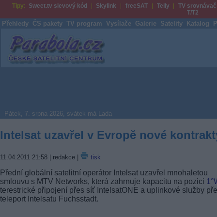
Tipy:
Sweet.tv slevový kód
Skylink
freeSAT
Telly
TV srovnávač
T/T2
Přehledy
ČS pakety
TV program
Vysílače
Galerie
Satelity
Katalog
P
Parabola.cz
Pátek, 7. srpna 2026, svátek má Lada
Intelsat uzavřel v Evropě nové kontrakt
11.04.2011 21:58
| redakce |
tisk
Přední globální satelitní operátor Intelsat uzavřel mnohaletou
smlouvu s MTV Networks, která zahrnuje kapacitu na pozici
1°
terestrické připojení přes síť IntelsatONE a uplinkové služby př
teleport Intelsatu Fuchsstadt.