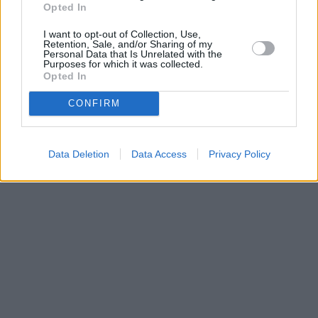
Opted In
Parabola.cz
- web o satelitní, terestrické a kabelové televizi, © 2000–202
I want to opt-out of Collection, Use,
•
O webu parabola.cz
•
O souborech cookies
•
Inzerce
•
Kontakt
Retention, Sale, and/or Sharing of my
•
Dovolená u moře
•
Bazény
Personal Data that Is Unrelated with the
Purposes for which it was collected.
Opted In
CONFIRM
Data Deletion
Data Access
Privacy Policy