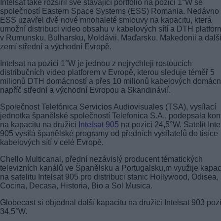
Intelsat také rozšířil své stávající portfolio na pozici 1°W se
společností Eastern Space Systems (ESS) Romania. Nedávno
ESS uzavřel dvě nové mnohaleté smlouvy na kapacitu, která
umožní distribuci video obsahu v kabelových sítí a DTH platfo
v Rumunsku, Bulharsku, Moldávii, Maďarsku, Makedonii a dalš
zemí střední a východní Evropě.
Intelsat na pozici 1°W je jednou z nejrychleji rostoucích
distribučních video platforem v Evropě, kterou sleduje téměř 5
milionů DTH domácností a přes 10 milionů kabelových domácn
napříč střední a východní Evropou a Skandinávií.
Společnost Telefónica Servicios Audiovisuales (TSA), vysílací
jednotka španělské společností Telefonica S.A., podepsala kon
na kapacitu na družici
Intelsat 905
na pozici 24,5°W. Satelit Inte
905 vysílá španělské programy od předních vysílatelů do tisíce
kabelových sítí v celé Evropě.
Chello Multicanal, přední nezávislý producent tématických
televizních kanálů ve Španělsku a Portugalsku,m využije kapac
na satelitu Intelsat 905 pro distribuci stanic Hollywood, Odisea,
Cocina, Decasa, Historia, Bio a Sol Musica.
Globecast si objednal další kapacitu na družici Intelsat 903 pozi
34,5°W.