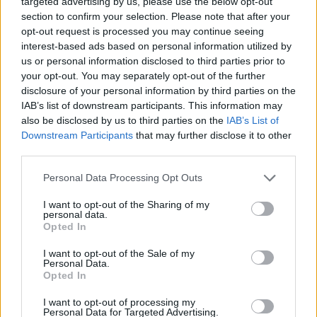
targeted advertising by us, please use the below opt-out
06.08.2026 -
Bosch Powertrain s.r.o. • montážní dělník • mzda 44.700
section to confirm your selection. Please note that after your
týdenní zálohy na mzdu 2.000 Kč (Jihlava, okres Jihlava)
opt-out request is processed you may continue seeing
06.08.2026 -
Bosch Powertrain s.r.o. Jihlava • práce ve skladu • mzda
interest-based ads based on personal information utilized by
48.400 Kč • náborový bonus 50.000 Kč • ubytování (Jihlava, okres Jih
us or personal information disclosed to third parties prior to
06.08.2026 -
Bosch Powertrain s.r.o. Jihlava • střídač • mzda 48.400 
příspěvek na ubytování (Jihlava, okres Jihlava)
your opt-out. You may separately opt-out of the further
06.08.2026 -
Bosch Powertrain s.r.o. • seřizování strojů • mzda 48.400
disclosure of your personal information by third parties on the
náborový bonus 100.000 Kč • ubytování (Jihlava, okres Jihlava)
IAB’s list of downstream participants. This information may
... další nabídky zaměstnání
also be disclosed by us to third parties on the
IAB’s List of
Downstream Participants
that may further disclose it to other
third parties.
Vybrané články
Personal Data Processing Opt Outs
I want to opt-out of the Sharing of my
personal data.
Opted In
I want to opt-out of the Sale of my
Personal Data.
Opted In
Prima sport - co nabídne v prvním
Kdy a kde bude Prima sport k
vysílacím týdnu
naladění na Skylinku
I want to opt-out of processing my
Personal Data for Targeted Advertising.