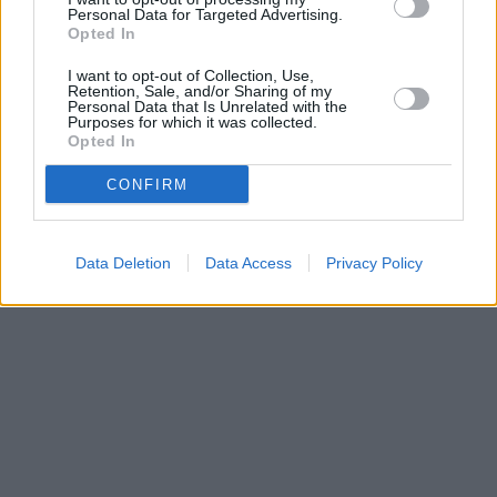
Personal Data for Targeted Advertising.
Opted In
Parabola.cz
- web o satelitní, terestrické a kabelové televizi, © 2000–202
I want to opt-out of Collection, Use,
•
O webu parabola.cz
•
O souborech cookies
•
Inzerce
•
Kontakt
Retention, Sale, and/or Sharing of my
•
Dovolená u moře
•
Bazény
Personal Data that Is Unrelated with the
Purposes for which it was collected.
Opted In
CONFIRM
Data Deletion
Data Access
Privacy Policy