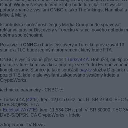
Oprah Winfrey Network. Vedle toho bude turecká TLC vysílat
pořady známé z vysílání CNBC-e jako The Vikings, Hannibal a
Mike & Molly.
Istanbulská společnost Doğuş Media Group bude spravovat
reklamní prostor Discovery v Turecku v rámci nového dohody m
oběma společnostmi.
Po akvizici
CNBC-e
bude Discovery v Turecku provozovat 13
stanic a TLC bude jediným programem, který bude FTA.
CNBC-e vysílá volně přes satelit
Türksat 4A
. Bohužel, multiple
pracuje v tureckém svazku a příjem je ve střední Evropě značn
komplikovaný. Stanice je také součástí
pay-tv
služby Digiturk n
pozici 7°E, kde je ale vysílání zakódováno systémy Irdeto a
CryptoWorks.
technické parametry - CNBC-e:
• Türksat 4A (
42°E
), freq. 12,015 GHz, pol. H, SR 27500, FEC 5
DVB-S/QPSK, FTA
•
Eutelsat 7A
(
7°E
), freq. 11,534 GHz, pol. V, SR 30000, FEC 3/
DVB-S/QPSK, CA CryptoWorks + Irdeto
zdroj: Rapid TV News