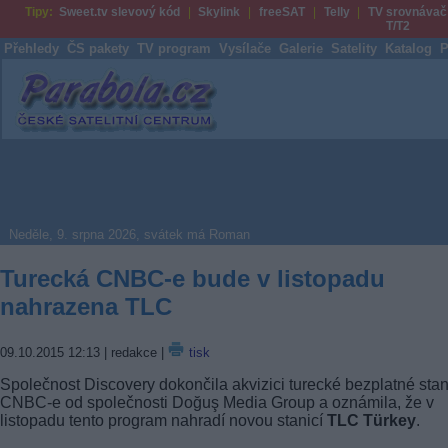
Tipy:
Sweet.tv slevový kód
Skylink
freeSAT
Telly
TV srovnávač
T/T2
Přehledy
ČS pakety
TV program
Vysílače
Galerie
Satelity
Katalog
P
Parabola.cz
Neděle, 9. srpna 2026, svátek má Roman
Turecká CNBC-e bude v listopadu
nahrazena TLC
09.10.2015 12:13
| redakce |
tisk
Společnost Discovery dokončila akvizici turecké bezplatné sta
CNBC-e od společnosti Doğuş Media Group a oznámila, že v
listopadu tento program nahradí novou stanicí
TLC Türkey
.