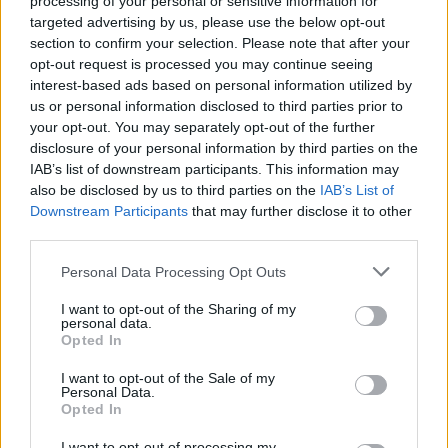
processing of your personal or sensitive information for
07.08.2026 -
Bosch Powertrain s.r.o. Jihlava • obsluha CNC strojů • 
targeted advertising by us, please use the below opt-out
48.400 Kč • náborový bonus 50.000 Kč • příspěvek na ubytování (Jihl
okres Jihlava)
section to confirm your selection. Please note that after your
06.08.2026 -
Bosch Powertrain s.r.o. Jihlava • CNC operátor• mzda 48
opt-out request is processed you may continue seeing
Kč • náborový bonus 50.000 Kč • příspěvek na ubytování (Jihlava, ok
interest-based ads based on personal information utilized by
Jihlava)
us or personal information disclosed to third parties prior to
06.08.2026 -
Bosch Powertrain s.r.o. • montážní dělník • mzda 44.700
your opt-out. You may separately opt-out of the further
týdenní zálohy na mzdu 2.000 Kč (Jihlava, okres Jihlava)
06.08.2026 -
Bosch Powertrain s.r.o. Jihlava • práce ve skladu • mzda
disclosure of your personal information by third parties on the
48.400 Kč • náborový bonus 50.000 Kč • ubytování (Jihlava, okres Jih
IAB’s list of downstream participants. This information may
... další nabídky zaměstnání
also be disclosed by us to third parties on the
IAB’s List of
Downstream Participants
that may further disclose it to other
third parties.
Vybrané články
Personal Data Processing Opt Outs
I want to opt-out of the Sharing of my
personal data.
Opted In
I want to opt-out of the Sale of my
Personal Data.
Opted In
Prima sport - co nabídne v prvním
Kdy a kde bude Prima sport k
vysílacím týdnu
naladění na Skylinku
I want to opt-out of processing my