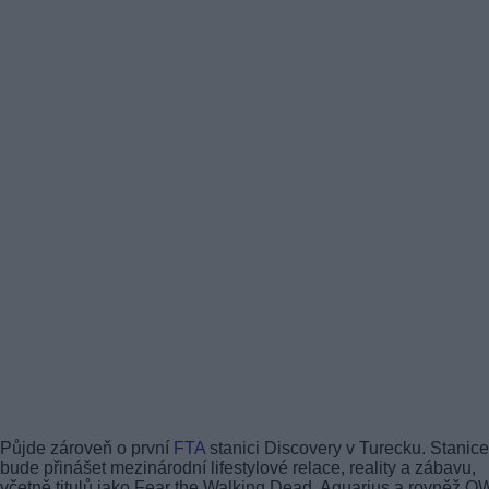
Půjde zároveň o první
FTA
stanici Discovery v Turecku. Stanice
bude přinášet mezinárodní lifestylové relace, reality a zábavu,
včetně titulů jako Fear the Walking Dead, Aquarius a rovněž O