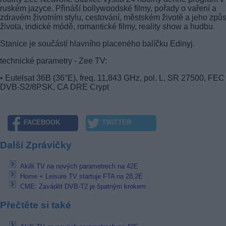
ruském jazyce. Přináší bollywoodské filmy, pořady o vaření a
zdravém životním stylu, cestování, městském životě a jeho způ
života, indické módě, romantické filmy, reality show a hudbu.
Stanice je součástí hlavního placeného balíčku Edinyj.
technické parametry - Zee TV:
• Eutelsat 36B (36°E), freq. 11,843 GHz, pol. L, SR 27500, FEC 
DVB-S2/8PSK, CA DRE Crypt
FACEBOOK
TWITTER
Další Zprávičky
Akilli TV na nových parametrech na 42E
Home + Leisure TV startuje FTA na 28,2E
CME: Zavádět DVB-T2 je špatným krokem
Přečtěte si také