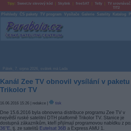
Tipy:
Sweet.tv slevový kód
Skylink
freeSAT
Telly
TV srovnávač
T/T2
Přehledy
ČS pakety
TV program
Vysílače
Galerie
Satelity
Katalog
P
Parabola.cz
Pátek, 7. srpna 2026, svátek má Lada
Kanál Zee TV obnovil vysílání v paketu
Trikolor TV
16.06.2016 15:26
| redakce |
tisk
Dne 15.6.2016 byla obnovena distribuce programu Zee TV v
největší ruské satelitní DTH platformě Trikolor TV. Stanice je
dostupná zákazníkům, kteří přijímají programovou nabídku z po
36°E
, tj. ze satelitů
Eutelsat 36B
a Express AMU 1.