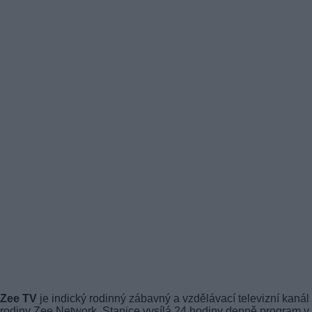
Zee TV
je indický rodinný zábavný a vzdělávací televizní kanál
rodiny Zee Network. Stanice vysílá 24 hodiny denně program v