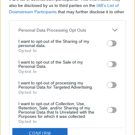
also be disclosed by us to third parties on the
IAB’s List of
Downstream Participants
that may further disclose it to other
third parties.
Personal Data Processing Opt Outs
I want to opt-out of the Sharing of my
Prima sport - co nabídne v prvním
Kdy a kde bude Prima sport k
personal data.
vysílacím týdnu
naladění na Skylinku
Opted In
I want to opt-out of the Sale of my
Personal Data.
Opted In
I want to opt-out of processing my
Personal Data for Targeted Advertising.
Opted In
Parabola.cz
- web o satelitní, terestrické a kabelové televizi, © 2000–202
•
O webu parabola.cz
•
O souborech cookies
•
Inzerce
•
Kontakt
I want to opt-out of Collection, Use,
•
Dovolená u moře
•
Bazény
Retention, Sale, and/or Sharing of my
Personal Data that Is Unrelated with the
Purposes for which it was collected.
Opted In
CONFIRM