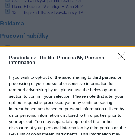
Akilli TV na nových parametrech na 42E
Home + Leisure TV startuje FTA na 28,2E
13E: Etiopská EBC zaktivovala nový TP
Reklama
Pracovní nabídky
06.08.2026 -
Bosch Powertrain s.r.o. Jihlava • CNC operátor• mzda 48
Kč • náborový bonus 50.000 Kč • příspěvek na ubytování (Jihlava, ok
Parabola.cz -
Do Not Process My Personal
Jihlava)
Information
06.08.2026 -
Bosch Powertrain s.r.o. • montážní dělník • mzda 44.700
týdenní zálohy na mzdu 2.000 Kč (Jihlava, okres Jihlava)
06.08.2026 -
Bosch Powertrain s.r.o. Jihlava • práce ve skladu • mzda
If you wish to opt-out of the sale, sharing to third parties, or
48.400 Kč • náborový bonus 50.000 Kč • ubytování (Jihlava, okres Jih
processing of your personal or sensitive information for
06.08.2026 -
Bosch Powertrain s.r.o. Jihlava • střídač • mzda 48.400 
příspěvek na ubytování (Jihlava, okres Jihlava)
targeted advertising by us, please use the below opt-out
06.08.2026 -
Bosch Powertrain s.r.o. • seřizování strojů • mzda 48.400
section to confirm your selection. Please note that after your
náborový bonus 100.000 Kč • ubytování (Jihlava, okres Jihlava)
opt-out request is processed you may continue seeing
... další nabídky zaměstnání
interest-based ads based on personal information utilized by
us or personal information disclosed to third parties prior to
your opt-out. You may separately opt-out of the further
Vybrané články
disclosure of your personal information by third parties on the
IAB’s list of downstream participants. This information may