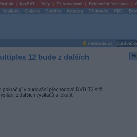
Skylink
freeSAT
Telly
TV srovnávač
Referenční frekvence
A
Vysílače
Galerie
Satelity
Katalog
Přijímače
ABC
Dow
Parabola.cz
Zprávičk
tiplex 12 bude z dalších
R
pokračují v budování přechodové DVB-T2 sítě
sílání z dalších vysílačů a lokalit.