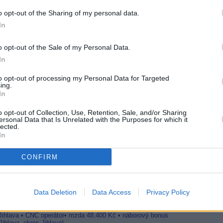
20:1
o opt-out of the Sharing of my personal data.
21:0
22:0
In
R
20:0
o opt-out of the Sale of my Personal Data.
21:4
In
00:
 Markízy a JOJ
to opt-out of processing my Personal Data for Targeted
20:2
ing.
 360, Tvoj dom, Match! Arena
22:3
In
satelitní Plustelce
23:5
o opt-out of Collection, Use, Retention, Sale, and/or Sharing
ersonal Data that Is Unrelated with the Purposes for which it
20:1
lected.
22:0
23:5
In
telku
20:
CONFIRM
22:1
00:3
Data Deletion
Data Access
Privacy Policy
20:0
21:4
23:
 Jihlava • CNC operátor• mzda 48.400 Kč • náborový bonus
ihlava, okres Jihlava)