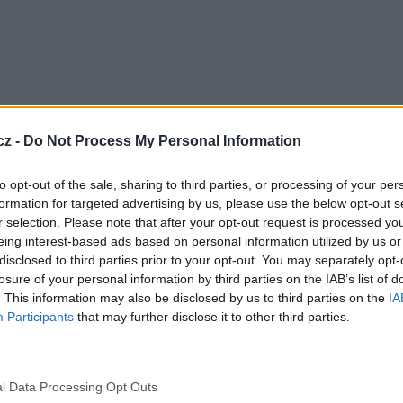
cz -
Do Not Process My Personal Information
to opt-out of the sale, sharing to third parties, or processing of your per
sílání z vysílačů Krásné (Pardubice) a Vraní vrch
formation for targeted advertising by us, please use the below opt-out s
t Zelená hora (Cheb) a Svatobor (Sušice).
r selection. Please note that after your opt-out request is processed y
přibydou Černá hora (Trutnov) a Kojál (Brno),
eing interest-based ads based on personal information utilized by us or
lustá hora (Zlín), v listopadu Jedlák (Chomutov) a
disclosed to third parties prior to your opt-out. You may separately opt-
 hora (Ústí nad Labem) a Děvín (Mikulov).
losure of your personal information by third parties on the IAB’s list of
. This information may also be disclosed by us to third parties on the
IA
současné době pokrývá již 69 % populace a
Participants
that may further disclose it to other third parties.
 dostupný pro 99 % domácností.
je programy TV Prima,
Prima COOL
,
Prima LOVE
,
TV
ndov, Barrandov Plus, Kino Barrandov, Barrandov
es, TV Noe a Šlágr TV. Všechny se vysílají v
l Data Processing Opt Outs
 a zvukem v HE-AAC.