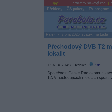
Tipy:
Sweet.tv slevový kód
Přehledy
ČS pakety
TV program
Parabola.cz
Pátek, 7. srpna 2026, svátek má Lada
Přechodový DVB-T2 mul
lokalit
17.07.2017 14:39
| redakce |
tisk
Společnost České Radiokomunikace 
12. V následujících měsících spustí vy