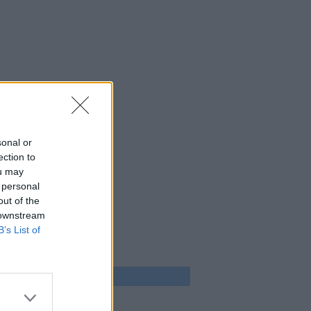
sonal or
ection to
ou may
 personal
out of the
 downstream
B’s List of
 program