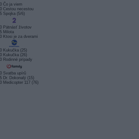
0 Čo ja viem
0 Cestou necestou
5 Spojka (5/6)
0 Pätnásť životov
5 Milota
0 Ktosi je za dverami
0 Kukučka (25)
0 Kukučka (26)
0 Rodinné prípady
0 Svatba upírů
5 Dr. Dokonalý (15)
0 Medicopter 117 (76)
sport startuje. Kde ji
Prima sport zahájí vysílání 17.
Arena S
t?
srpna 2026
na Kana