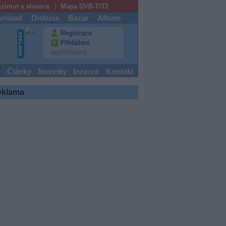
zimut a elevace
Mapa DVB-T/T2
nload
Diskuse
Bazar
Album
Registrace
Přihlášení
nepřihlášený
y
Články
Novinky
Inzerce
Kontakt
eklama