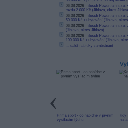
06.08.2026 -
Bosch Powertrain s.r.o.
mzdu 2.000 Kč (Jihlava, okres Jihlav
06.08.2026 -
Bosch Powertrain s.r.o.
50.000 Kč • ubytování (Jihlava, okres
06.08.2026 -
Bosch Powertrain s.r.o. 
(Jihlava, okres Jihlava)
06.08.2026 -
Bosch Powertrain s.r.o. 
100.000 Kč • ubytování (Jihlava, okre
... další nabídky zaměstnání
Vy
link: Slovenská TV8 (TV
Prima sport - co nabídne v prvním
Kdy 
m) z nové frekvence
vysílacím týdnu
nala