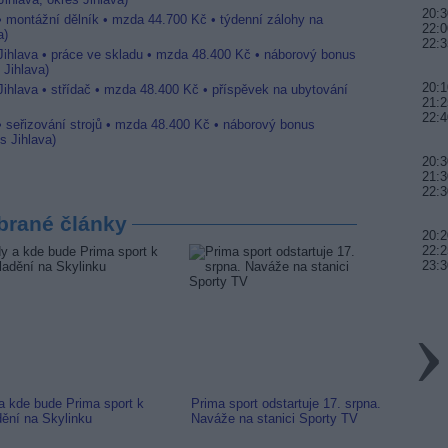
20:3
 • montážní dělník • mzda 44.700 Kč • týdenní zálohy na
22:0
a)
22:3
 Jihlava • práce ve skladu • mzda 48.400 Kč • náborový bonus
 Jihlava)
20:1
Jihlava • střídač • mzda 48.400 Kč • příspěvek na ubytování
21:2
22:4
• seřizování strojů • mzda 48.400 Kč • náborový bonus
s Jihlava)
20:3
21:3
22:3
brané články
20:2
22:2
23:3
a kde bude Prima sport k
Prima sport odstartuje 17. srpna.
Prima 
dění na Skylinku
Naváže na stanici Sporty TV
naladi