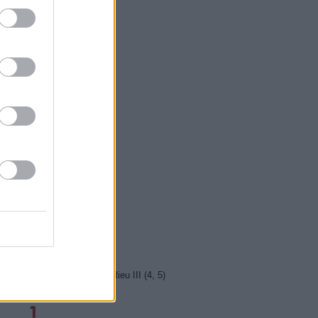
5 Vyprávěj
5 Všechnopárty
0 Hercule Poirot
0 Bez motivu
5 Smrt na Nilu
00 Ohněm a mečem (2/2)
0 Lítá v tom
5 Farma Česko II (28)
5 Kriminálka Miami VIII (13)
5 Máme rádi Česko
0 Máme rádi Česko
0 Ano, šéfe!
10 Bomber
5 Police Story: V pasti
0 Maigret (36)
5 Vítejte ve světě Andrého Rieu III (4, 5)
0 Emmanuella (2)
10 SeXoňa