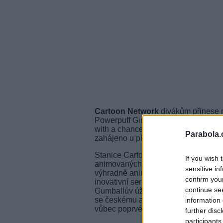
Cartoon Network
divákům přinese n
Powerpuff Girls), ale i na zcela nov
with a chance of meatballs). Lokali
Parabola.
zahájeno u příležitosti celosvětového
Stanice Cartoon Network zahájila pr
If you wish 
animovaných pořadů, jak je lidé dopo
sensitive in
výhradně animovaný obsah. Po celé r
confirm you
inovativní seriály jako Čas na dobr
continue se
Gumballův úžasný svět (The Amazing 
se českému a slovenskému publiku p
information 
vůbec poprvé v historii mluví český
further disc
participants