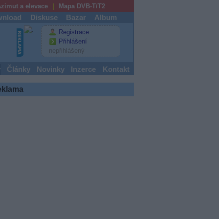
zimut a elevace
Mapa DVB-T/T2
nload
Diskuse
Bazar
Album
Registrace
Přihlášení
nepřihlášený
y
Články
Novinky
Inzerce
Kontakt
eklama