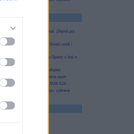
zápasy na TV Dajto
p Zprávičky
Skylink spustil nový Test kanál. Zřejmě pro
Prima sport
Oneplay zařadí Prima sport. Diváci uvidí i
zápas Sparty proti Lyonu
Prima sport odvysílá i odvetu Sparty v boji o
Ligu mistrů
Operátor Du převzal další multiplex
Antik TV potvrdil zařazení Prima sport
Televisa Networks přešla na DVB-S2X
Niké liga opět komplet na Voyo, vybrané
zápasy na TV Dajto
 program
5 Zázraky přírody
0 Chalupáři (4/11)