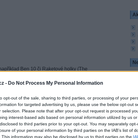
Ak
Ne
apříklad Ben 10 či Raketové holky (The
é programy jako Zataženo, občas trakaře (Cloudy
zované vysílání kanálu Cartoon Network bude
cz -
Do Not Process My Personal Information
 25. výročí.
ovoz 1. října 1992 a změnila tím vnímání
to opt-out of the sale, sharing to third parties, or processing of your per
sud znali. Jako první totiž celodenně vysílala
formation for targeted advertising by us, please use the below opt-out s
oky pokračovala ve své tradici a přinášela
r selection. Please note that after your opt-out request is processed y
odružství (Adventure Time), Steven Universe nebo
eing interest-based ads based on personal information utilized by us or
World of Gumball). Nyní, přesně o 25 let později,
ředstavují klasické animované postavičky, které
disclosed to third parties prior to your opt-out. You may separately opt-
m jazykem.
losure of your personal information by third parties on the IAB’s list of
. This information may also be disclosed by us to third parties on the
IA