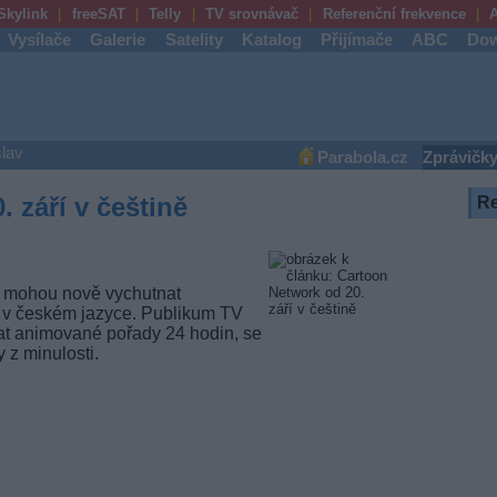
Skylink
freeSAT
Telly
TV srovnávač
Referenční frekvence
A
Vysílače
Galerie
Satelity
Katalog
Přijímače
ABC
Dow
lav
Parabola.cz
Zprávičk
 září v češtině
R
áří mohou nově vychutnat
v českém jazyce. Publikum TV
ílat animované pořady 24 hodin, se
 z minulosti.