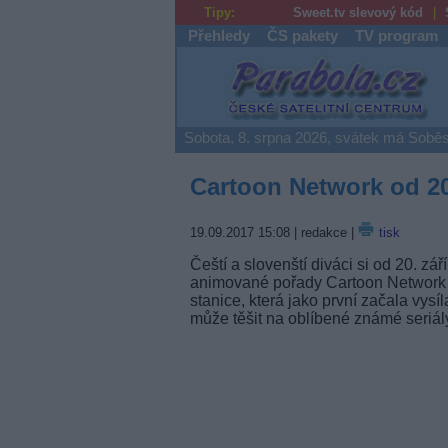
Tipy:
Sweet.tv slevový kód
Přehledy
ČS pakety
TV program
Parabola.cz
Sobota, 8. srpna 2026, svátek má Soběs
Cartoon Network od 20.
19.09.2017 15:08
| redakce |
tisk
Čeští a slovenští diváci si od 20. z
animované pořady Cartoon Network 
stanice, která jako první začala vys
může těšit na oblíbené známé seriály