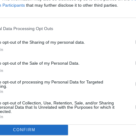
Participants
that may further disclose it to other third parties.
R
To
l Data Processing Opt Outs
uční 4K platformou
o opt-out of the Sharing of my personal data.
st licenci?
In
týmu do roku 2020
o opt-out of the Sale of my Personal Data.
In
uční 4K platformou
týmu do roku 2020
to opt-out of processing my Personal Data for Targeted
ing.
uje do Afriky
In
o opt-out of Collection, Use, Retention, Sale, and/or Sharing
ersonal Data that Is Unrelated with the Purposes for which it
TV
lected.
In
Jihlava • linkový střídač • mzda 48.400 Kč • příspěvek na
CONFIRM
20:0
 Jihlava • obsluha CNC strojů • mzda 48.400 Kč • náborový
21:2