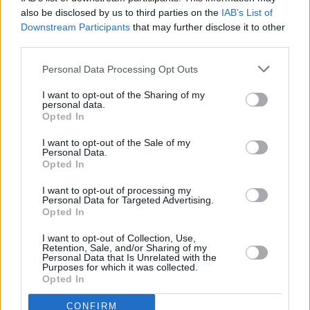
also be disclosed by us to third parties on the
IAB’s List of
Downstream Participants
that may further disclose it to other
third parties.
Personal Data Processing Opt Outs
Prima sport - co nabídne v prvním
Kdy a kde bude Prima sport k
vysílacím týdnu
naladění na Skylinku
I want to opt-out of the Sharing of my
personal data.
Opted In
I want to opt-out of the Sale of my
Personal Data.
Opted In
I want to opt-out of processing my
Personal Data for Targeted Advertising.
Opted In
Parabola.cz
- web o satelitní, terestrické a kabelové televizi, © 2000–202
•
O webu parabola.cz
•
O souborech cookies
•
Inzerce
•
Kontakt
I want to opt-out of Collection, Use,
•
Dovolená u moře
•
Bazény
Retention, Sale, and/or Sharing of my
Personal Data that Is Unrelated with the
Purposes for which it was collected.
Opted In
CONFIRM