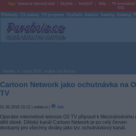
Tipy:
Sweet.tv slevový kód
Skylink
freeSAT
Telly
TV srovnávač
T/T2
Přehledy
ČS pakety
TV program
Vysílače
Galerie
Satelity
Katalog
P
Parabola.cz
Neděle, 9. srpna 2026, svátek má Roman
Cartoon Network jako ochutnávka na 
TV
01.06.2018 10:12
| redakce |
tisk
Operátor internetové televize O2 TV připravil k Mezinárodnímu 
dětí dárek. Dětský kanál Cartoon Network je po celý červen
dostupný pro všechny diváky jako tzv. ochutnávkový kanál.