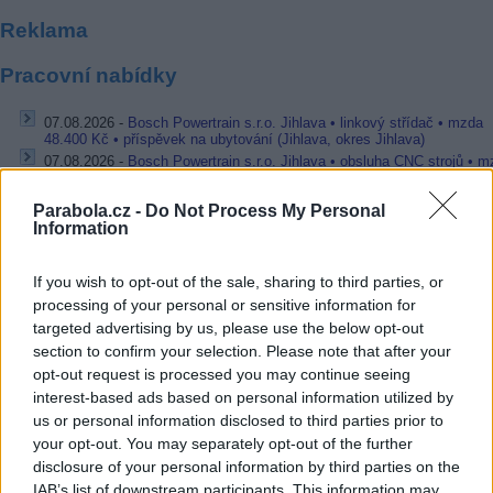
Reklama
Pracovní nabídky
07.08.2026 -
Bosch Powertrain s.r.o. Jihlava • linkový střídač • mzda
48.400 Kč • příspěvek na ubytování (Jihlava, okres Jihlava)
07.08.2026 -
Bosch Powertrain s.r.o. Jihlava • obsluha CNC strojů • 
48.400 Kč • náborový bonus 50.000 Kč • příspěvek na ubytování (Jihl
okres Jihlava)
Parabola.cz -
Do Not Process My Personal
07.08.2026 -
Specialista pro elektronická zařízení údržby (m/ž) (tř. Vá
Information
Klementa 869, Mladá Boleslav II)
06.08.2026 -
Bosch Powertrain s.r.o. Jihlava • CNC operátor• mzda 48
Kč • náborový bonus 50.000 Kč • příspěvek na ubytování (Jihlava, ok
If you wish to opt-out of the sale, sharing to third parties, or
Jihlava)
processing of your personal or sensitive information for
06.08.2026 -
Bosch Powertrain s.r.o. • montážní dělník • mzda 44.700
týdenní zálohy na mzdu 2.000 Kč (Jihlava, okres Jihlava)
targeted advertising by us, please use the below opt-out
... další nabídky zaměstnání
section to confirm your selection. Please note that after your
opt-out request is processed you may continue seeing
interest-based ads based on personal information utilized by
Vybrané články
us or personal information disclosed to third parties prior to
your opt-out. You may separately opt-out of the further
disclosure of your personal information by third parties on the
IAB’s list of downstream participants. This information may