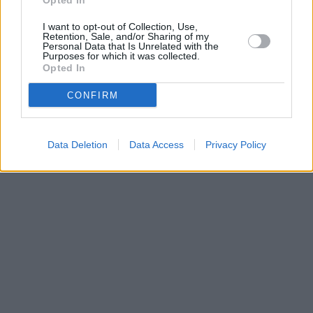
Opted In
Parabola.cz
- web o satelitní, terestrické a kabelové televizi, © 2000–202
I want to opt-out of Collection, Use,
•
O webu parabola.cz
•
O souborech cookies
•
Inzerce
•
Kontakt
Retention, Sale, and/or Sharing of my
•
Dovolená u moře
•
Bazény
Personal Data that Is Unrelated with the
Purposes for which it was collected.
Opted In
CONFIRM
Data Deletion
Data Access
Privacy Policy