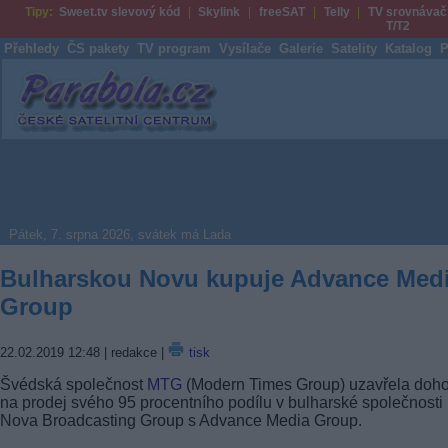
Tipy:
Sweet.tv slevový kód
Skylink
freeSAT
Telly
TV srovnávač
T/T2
Přehledy
ČS pakety
TV program
Vysílače
Galerie
Satelity
Katalog
P
Parabola.cz
Pátek, 7. srpna 2026, svátek má Lada
Bulharskou Novu kupuje Advance Med
Group
22.02.2019 12:48
| redakce |
tisk
Švédská společnost
MTG
(Modern Times Group) uzavřela doh
na prodej svého 95 procentního podílu v bulharské společnosti
Nova Broadcasting Group s Advance Media Group.