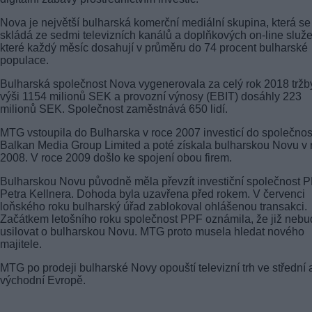
Nova je největší bulharská komerční mediální skupina, která se
skládá ze sedmi televizních kanálů a doplňkových on-line služe
které každý měsíc dosahují v průměru do 74 procent bulharské
populace.
Bulharská společnost Nova vygenerovala za celý rok 2018 tržb
výši 1154 milionů SEK a provozní výnosy (EBIT) dosáhly 223
milionů SEK. Společnost zaměstnává 650 lidí.
MTG vstoupila do Bulharska v roce 2007 investicí do společnos
Balkan Media Group Limited a poté získala bulharskou Novu v 
2008. V roce 2009 došlo ke spojení obou firem.
Bulharskou Novu původně měla převzít investiční společnost 
Petra Kellnera. Dohoda byla uzavřena před rokem. V červenci
loňského roku bulharský úřad zablokoval ohlášenou transakci.
Začátkem letošního roku společnost PPF oznámila, že již neb
usilovat o bulharskou Novu. MTG proto musela hledat nového
majitele.
MTG po prodeji bulharské Novy opouští televizní trh ve střední 
východní Evropě.