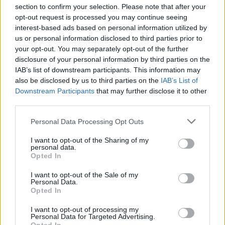
okres Jihlava)
section to confirm your selection. Please note that after your
07.08.2026 -
Specialista pro elektronická zařízení údržby (m/ž) (tř. Vá
opt-out request is processed you may continue seeing
Klementa 869, Mladá Boleslav II)
interest-based ads based on personal information utilized by
06.08.2026 -
Bosch Powertrain s.r.o. Jihlava • CNC operátor• mzda 48
us or personal information disclosed to third parties prior to
Kč • náborový bonus 50.000 Kč • příspěvek na ubytování (Jihlava, ok
Jihlava)
your opt-out. You may separately opt-out of the further
06.08.2026 -
Bosch Powertrain s.r.o. • montážní dělník • mzda 44.700
disclosure of your personal information by third parties on the
týdenní zálohy na mzdu 2.000 Kč (Jihlava, okres Jihlava)
IAB’s list of downstream participants. This information may
... další nabídky zaměstnání
also be disclosed by us to third parties on the
IAB’s List of
Downstream Participants
that may further disclose it to other
third parties.
Vybrané články
Personal Data Processing Opt Outs
I want to opt-out of the Sharing of my
personal data.
Opted In
I want to opt-out of the Sale of my
Personal Data.
Opted In
Prima sport - co nabídne v prvním
Kdy a kde bude Prima sport k
vysílacím týdnu
naladění na Skylinku
I want to opt-out of processing my
Personal Data for Targeted Advertising.