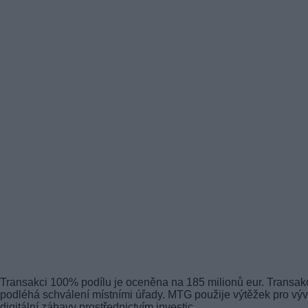
Transakci 100% podílu je oceněna na 185 milionů eur. Transak
podléhá schválení místními úřady. MTG použije výtěžek pro výv
digitální zábavy prostřednictvím investic.