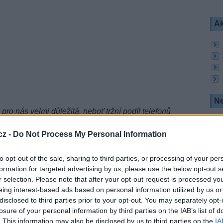
Ak
Ne
ro nás velmi důležitá, neboť tržní podíl telefonů
v Evropě již téměř 20 procent
," vysvětlil Vlastimil
žeb Antiku.
cz -
Do Not Process My Personal Information
o: Antik Telecom)
to opt-out of the sale, sharing to third parties, or processing of your per
formation for targeted advertising by us, please use the below opt-out s
iž několikaletou tradici a jsme rádi, že ji můžeme
r selection. Please note that after your opt-out request is processed y
ikacemi Huawei AppGallery. Je pro nás zásadní,
eing interest-based ads based on personal information utilized by us or
nů Huawei, které jsou bez Google Play obchodu,
raniční, ale i lokální aplikace, kam appky od
disclosed to third parties prior to your opt-out. You may separately opt-
 tedy mohou naši fanouškové stáhnout ve vlastním
losure of your personal information by third parties on the IAB’s list of
ška, Huawei HMS Ecosystem leader pro Slovenskou
. This information may also be disclosed by us to third parties on the
IA