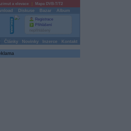
zimut a elevace
Mapa DVB-T/T2
nload
Diskuse
Bazar
Album
Registrace
Přihlášení
nepřihlášený
y
Články
Novinky
Inzerce
Kontakt
eklama