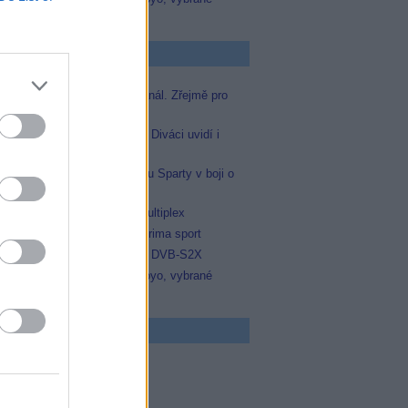
zápasy na TV Dajto
p Zprávičky
Skylink spustil nový Test kanál. Zřejmě pro
Prima sport
Oneplay zařadí Prima sport. Diváci uvidí i
zápas Sparty proti Lyonu
Prima sport odvysílá i odvetu Sparty v boji o
Ligu mistrů
Operátor Du převzal další multiplex
Antik TV potvrdil zařazení Prima sport
Televisa Networks přešla na DVB-S2X
Niké liga opět komplet na Voyo, vybrané
zápasy na TV Dajto
 program
5 Zázraky přírody
0 Chalupáři (4/11)