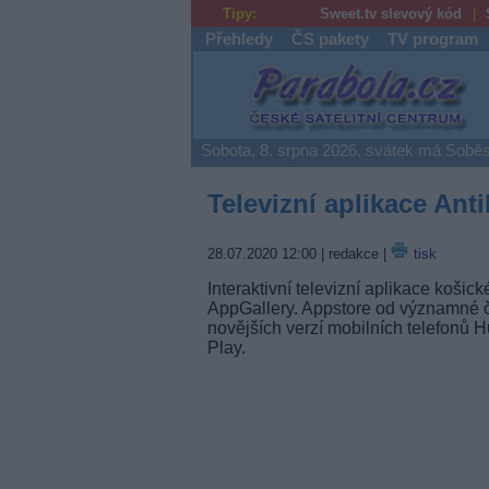
Tipy:
Sweet.tv slevový kód
Přehledy
ČS pakety
TV program
Parabola.cz
Sobota, 8. srpna 2026, svátek má Soběs
Televizní aplikace Ant
28.07.2020 12:00
| redakce |
tisk
Interaktivní televizní aplikace košic
AppGallery. Appstore od významné čí
novějších verzí mobilních telefonů 
Play.