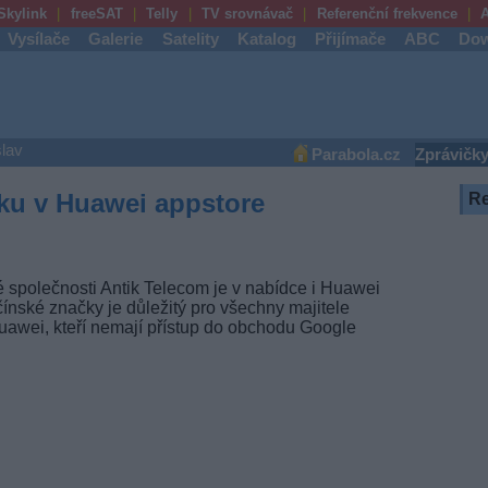
Skylink
freeSAT
Telly
TV srovnávač
Referenční frekvence
A
Vysílače
Galerie
Satelity
Katalog
Přijímače
ABC
Dow
lav
Parabola.cz
Zprávičk
iku v Huawei appstore
R
ké společnosti Antik Telecom je v nabídce i Huawei
nské značky je důležitý pro všechny majitele
Huawei, kteří nemají přístup do obchodu Google