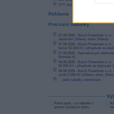
OTT služba Zapni.tv ukončila činnost
Reklama
Pracovní nabídky
07.08.2026 -
Bosch Powertrain s.r.o. 
ubytování (Jihlava, okres Jihlava)
07.08.2026 -
Bosch Powertrain s.r.o.
bonus 50.000 Kč • příspěvek na ubyto
07.08.2026 -
Specialista pro elektron
Boleslav II)
06.08.2026 -
Bosch Powertrain s.r.o.
50.000 Kč • příspěvek na ubytování (J
06.08.2026 -
Bosch Powertrain s.r.o.
mzdu 2.000 Kč (Jihlava, okres Jihlav
... další nabídky zaměstnání
Vy