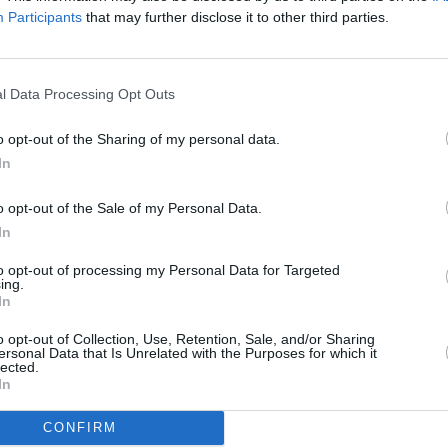
Participants
that may further disclose it to other third parties.
To
o: Antik Telecom)
l Data Processing Opt Outs
pro Antik Telecom významný tržní segment.
hto služeb jako vůbec první operátor již v roce
ukce. Služba se postupně rozšířila na mobilní
o opt-out of the Sharing of my personal data.
y AppleTV nebo smart TV.
In
o opt-out of the Sale of my Personal Data.
R
In
to opt-out of processing my Personal Data for Targeted
ing.
In
 Eutelsatu 7C
o opt-out of Collection, Use, Retention, Sale, and/or Sharing
Comedy
ersonal Data that Is Unrelated with the Purposes for which it
TV
lected.
In
panělsku
CONFIRM
20:0
21:2