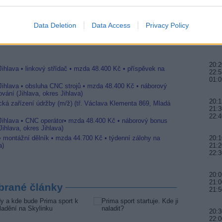
22:0
Data Deletion
Data Access
Privacy Policy
20:0
21:4
00:0
20:2
Jihlava • linkový střídač • mzda 48.400 Kč • příspěvek na
22:5
01:0
 Jihlava • obsluha CNC strojů • mzda 48.400 Kč • náborový
vání (Jihlava, okres Jihlava)
20:1
ická zařízení údržby (m/ž) (tř. Václava Klementa 869, Mladá
21:3
22:4
 Jihlava • CNC operátor• mzda 48.400 Kč • náborový bonus
ihlava, okres Jihlava)
 • montážní dělník • mzda 44.700 Kč • týdenní zálohy na
20:1
a)
21:2
22:3
20:0
21:0
brané články
21:
20:3
22:0