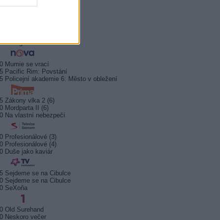
5 Všechnopárty
0 Královna Viktorie
5 Orel přistál
5 Instagram: trh marnosti
0 Mumie se vrací
5 Pacific Rim: Povstání
5 Policejní akademie 6: Město v obležení
5 Zákony vlka 2 (6)
0 Mordparta II (6)
0 Na vlastní nebezpečí
0 Profesionálové (3)
0 Profesionálové (4)
0 Duše jako kaviár
5 Sejdeme se na Cibulce
0 Sejdeme se na Cibulce
50 SeXoňa
0 Old Surehand
0 Neskoro večer