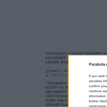
"
Dostupnost v Huawei AppGallery je p
nejznámější čínské značky dosahuje 
Lakatoš, produktový manažer TV slu
Parabola.
▲ AntikTV v Huawei AppGallery (fot
If you wish 
sensitive in
"
Spolupráce mezi Huawei a Antik má j
confirm you
rozšířit i na obchod s mobilními apl
continue se
aby majitelé nejnovějších smartpho
měli k dispozici všechny důležité zah
information 
Antiku nepochybně patří. Nově si je
further disc
obchodě Huawei
," uvedl David Li
participants