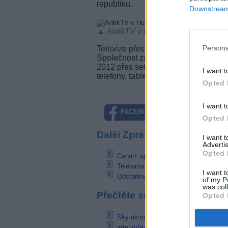
republiku.
Downstream 
▲ AntikTV v Huawei AppGallery (fot
Persona
Televize přes internet představuje 
Společnost začala s poskytováním těc
2012 přes set top box vlastní konstr
I want t
telefony, tablety, počítače ale i box
Opted 
I want t
FACEBOOK
TWITTE
Opted 
Další Zprávičky
I want 
Advertis
Opted 
Canal+ spustí DTH službu v Etiopii z
Telekarta má přes 3 miliony abonentů
I want t
Odstartovala FTA stanice Persiana 
of my P
was col
Přečtěte si také
Opted 
Sky ukončí provoz OTT služby ve Š
arte vyřazena z nabídky Lepší TV