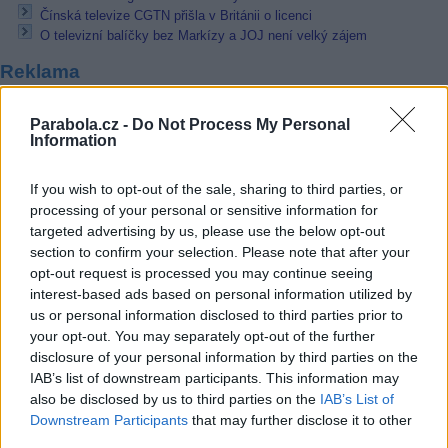
Čínská televize CGTN přišla v Británii o licenci
O televizní balíčky bez Markízy a JOJ není velký zájem
Reklama
Pracovní nabídky
Parabola.cz -
Do Not Process My Personal
Information
07.08.2026 -
Bosch Powertrain s.r.o. Jihlava • linkový střídač • mzda
48.400 Kč • příspěvek na ubytování (Jihlava, okres Jihlava)
If you wish to opt-out of the sale, sharing to third parties, or
07.08.2026 -
Bosch Powertrain s.r.o. Jihlava • obsluha CNC strojů • 
48.400 Kč • náborový bonus 50.000 Kč • příspěvek na ubytování (Jihl
processing of your personal or sensitive information for
okres Jihlava)
targeted advertising by us, please use the below opt-out
06.08.2026 -
Bosch Powertrain s.r.o. Jihlava • CNC operátor• mzda 48
section to confirm your selection. Please note that after your
Kč • náborový bonus 50.000 Kč • příspěvek na ubytování (Jihlava, ok
Jihlava)
opt-out request is processed you may continue seeing
06.08.2026 -
Bosch Powertrain s.r.o. • montážní dělník • mzda 44.700
interest-based ads based on personal information utilized by
týdenní zálohy na mzdu 2.000 Kč (Jihlava, okres Jihlava)
us or personal information disclosed to third parties prior to
06.08.2026 -
Bosch Powertrain s.r.o. Jihlava • práce ve skladu • mzda
your opt-out. You may separately opt-out of the further
48.400 Kč • náborový bonus 50.000 Kč • ubytování (Jihlava, okres Jih
disclosure of your personal information by third parties on the
... další nabídky zaměstnání
IAB’s list of downstream participants. This information may
also be disclosed by us to third parties on the
IAB’s List of
Downstream Participants
that may further disclose it to other
Vybrané články
third parties.