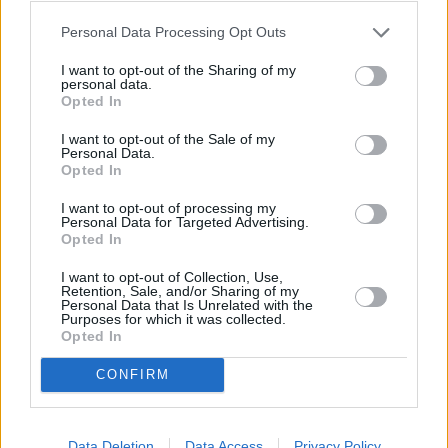
Personal Data Processing Opt Outs
I want to opt-out of the Sharing of my
personal data.
Opted In
I want to opt-out of the Sale of my
Personal Data.
Prima sport - co nabídne v prvním
Kdy a kde bude Prima sport k
Opted In
vysílacím týdnu
naladění na Skylinku
I want to opt-out of processing my
Personal Data for Targeted Advertising.
Opted In
Parabola.cz
- web o satelitní, terestrické a kabelové televizi, © 2000–202
•
O webu parabola.cz
•
O souborech cookies
•
Inzerce
•
Kontakt
•
Dovolená u moře
•
Bazény
I want to opt-out of Collection, Use,
Retention, Sale, and/or Sharing of my
Personal Data that Is Unrelated with the
Purposes for which it was collected.
Opted In
CONFIRM
Data Deletion
Data Access
Privacy Policy