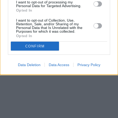
vysílacím týdnu
naladění na Skylinku
I want to opt-out of processing my
Personal Data for Targeted Advertising.
Opted In
Parabola.cz
- web o satelitní, terestrické a kabelové televizi, © 2000–202
I want to opt-out of Collection, Use,
•
O webu parabola.cz
•
O souborech cookies
•
Inzerce
•
Kontakt
Retention, Sale, and/or Sharing of my
Personal Data that Is Unrelated with the
•
Dovolená u moře
•
Bazény
Purposes for which it was collected.
Opted In
CONFIRM
Data Deletion
Data Access
Privacy Policy