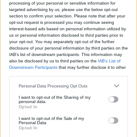
48.400 Kč • příspěvek na ubytování (Jihlava, okres Jihlava)
processing of your personal or sensitive information for
07.08.2026 -
Bosch Powertrain s.r.o. Jihlava • obsluha CNC strojů • 
targeted advertising by us, please use the below opt-out
48.400 Kč • náborový bonus 50.000 Kč • příspěvek na ubytování (Jihl
section to confirm your selection. Please note that after your
okres Jihlava)
07.08.2026 -
Specialista pro elektronická zařízení údržby (m/ž) (tř. Vá
opt-out request is processed you may continue seeing
Klementa 869, Mladá Boleslav II)
interest-based ads based on personal information utilized by
06.08.2026 -
Bosch Powertrain s.r.o. Jihlava • CNC operátor• mzda 48
us or personal information disclosed to third parties prior to
Kč • náborový bonus 50.000 Kč • příspěvek na ubytování (Jihlava, ok
your opt-out. You may separately opt-out of the further
Jihlava)
disclosure of your personal information by third parties on the
06.08.2026 -
Bosch Powertrain s.r.o. • montážní dělník • mzda 44.700
týdenní zálohy na mzdu 2.000 Kč (Jihlava, okres Jihlava)
IAB’s list of downstream participants. This information may
... další nabídky zaměstnání
also be disclosed by us to third parties on the
IAB’s List of
Downstream Participants
that may further disclose it to other
third parties.
Vybrané články
Personal Data Processing Opt Outs
I want to opt-out of the Sharing of my
personal data.
Opted In
I want to opt-out of the Sale of my
Personal Data.
Opted In
Prima sport - co nabídne v prvním
Kdy a kde bude Prima sport k