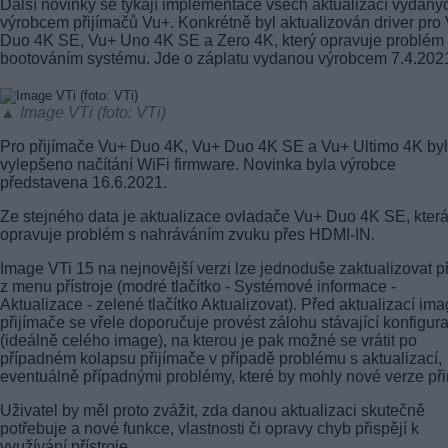
Další novinky se týkají implementace všech aktualizací vydaný
výrobcem přijímačů Vu+. Konkrétně byl aktualizován driver pro
Duo 4K SE, Vu+ Uno 4K SE a Zero 4K, který opravuje problém
bootováním systému. Jde o záplatu vydanou výrobcem 7.4.202
▲ Image VTi (foto: VTi)
Pro přijímače Vu+ Duo 4K, Vu+ Duo 4K SE a Vu+ Ultimo 4K by
vylepšeno načítání WiFi firmware. Novinka byla výrobce
představena 16.6.2021.
Ze stejného data je aktualizace ovladače Vu+ Duo 4K SE, kter
opravuje problém s nahráváním zvuku přes HDMI-IN.
Image VTi 15 na nejnovější verzi lze jednoduše zaktualizovat p
z menu přístroje (modré tlačítko - Systémové informace -
Aktualizace - zelené tlačítko Aktualizovat). Před aktualizací im
přijímače se vřele doporučuje provést zálohu stávající konfigur
(ideálně celého image), na kterou je pak možné se vrátit po
případném kolapsu přijímače v případě problému s aktualizací,
eventuálně případnými problémy, které by mohly nové verze při
Uživatel by měl proto zvážit, zda danou aktualizaci skutečně
potřebuje a nové funkce, vlastnosti či opravy chyb přispějí k
využívání přístroje.