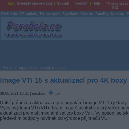
Tipy:
Sweet.tv slevový kód
Skylink
freeSAT
Telly
TV srovnávač
T/T2
Přehledy
ČS pakety
TV program
Vysílače
Galerie
Satelity
Katalog
P
Parabola.cz
Pátek, 7. srpna 2026, svátek má Lada
Image VTi 15 s aktualizací pro 4K boxy
30.06.2021 13:31
| redakce |
tisk
Další průběžná aktualizace pro populární image VTi 15 je tady.
Vývojový team VTi (VU+ Team image) uvolnil v úterý večer nov
aktualizaci pro multimediální set top boxy Vu+. Vylepšení se týk
především podpory novinek od výrobce přijímačů VU+.