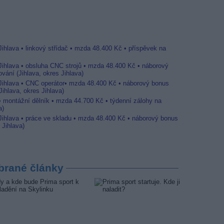
Jihlava • linkový střídač • mzda 48.400 Kč • příspěvek na
 Jihlava • obsluha CNC strojů • mzda 48.400 Kč • náborový
vání (Jihlava, okres Jihlava)
 Jihlava • CNC operátor• mzda 48.400 Kč • náborový bonus
ihlava, okres Jihlava)
 • montážní dělník • mzda 44.700 Kč • týdenní zálohy na
a)
 Jihlava • práce ve skladu • mzda 48.400 Kč • náborový bonus
 Jihlava)
brané články