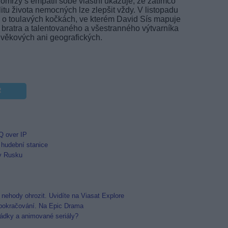
Komrzý s empatií sobě vlastní ukazuje, že zatímco
itu života nemocných lze zlepšit vždy. V listopadu
 o toulavých kočkách, ve kterém David Sís mapuje
bratra a talentovaného a všestranného výtvarníka
c věkových ani geografických.
R
Q over IP
 hudební stanice
 v Rusku
nehody ohrozit. Uvidíte na Viasat Explore
 pokračování. Na Epic Drama
ádky a animované seriály?