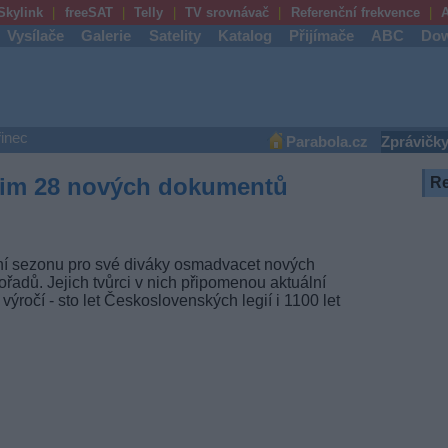
Skylink
freeSAT
Telly
TV srovnávač
Referenční frekvence
A
Vysílače
Galerie
Satelity
Katalog
Přijímače
ABC
Dow
řinec
Parabola.cz
Zprávičk
dzim 28 nových dokumentů
R
mní sezonu pro své diváky osmadvacet nových
řadů. Jejich tvůrci v nich připomenou aktuální
ročí - sto let Československých legií i 1100 let