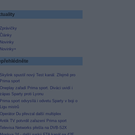
tuality
Zprávičky
Články
Novinky
Novinky+
přehlédněte
Skylink spustil nový Test kanál. Zřejmě pro
Prima sport
Oneplay zařadí Prima sport. Diváci uvidí i
zápas Sparty proti Lyonu
Prima sport odvysílá i odvetu Sparty v boji o
Ligu mistrů
Operátor Du převzal další multiplex
Antik TV potvrdil zařazení Prima sport
Televisa Networks přešla na DVB-S2X
Moskva 24 - další ruský FTA kanál na 42E