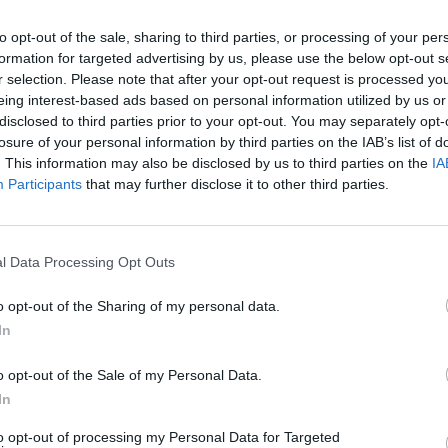
ce Svatá kněžna Ludmila přední čeští archeologové
 narození předposledního českého krále z rodu
to opt-out of the sale, sharing to third parties, or processing of your per
20:0
 - cesta ze stínu. Důležité výročí letos čeká i
21:4
formation for targeted advertising by us, please use the below opt-out s
50 lety se totiž vlády ujal král Svatopluk. „
V
23:3
ů a Slovanů se dozvíme výsledky nejnovějších
r selection. Please note that after your opt-out request is processed y
ědět na otázku, zda mezi námi žijí potomci rodu
eing interest-based ads based on personal information utilized by us or
20:2
í a ojedinělý výzkum nejen v Evropě, ale i ve
disclosed to third parties prior to your opt-out. You may separately opt-
21:2
t Patrick Diviš.
22:3
losure of your personal information by third parties on the IAB’s list of
. This information may also be disclosed by us to third parties on the
IA
Participants
that may further disclose it to other third parties.
ní Vratislav (foto: ČT)
20:1
21:3
22:3
omenou dva snímky z cyklu Legie 100. Diváci uvidí
něná krvavými boji s bolševiky a nezměrným
jich méně známou účastí v bitvě o Slovensko, v
20:1
l Data Processing Opt Outs
ovenská armáda. „
Za ideu. Za to, že nebýt těchto
22:1
00:2
je třeba si neustále připomínat. Za to, že byli
o opt-out of the Sharing of my personal data.
ch Evropy jen proto, aby se, když ne oni, tak aspoň
o svého nového, svobodného Československa
,“
In
20:0
 vážit legionářů, herec a průvodce pořadem Jiří
20:5
21:4
o opt-out of the Sale of my Personal Data.
In
20:3
 snímku Škola v bodě nula poodhalí výzvy, se
22:2
 v online světě potýkat, i to, jak výuka doby
to opt-out of processing my Personal Data for Targeted
22:4