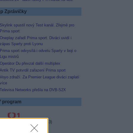
p Zprávičky
Skylink spustil nový Test kanál. Zřejmě pro
Prima sport
Oneplay zařadí Prima sport. Diváci uvidí i
zápas Sparty proti Lyonu
Prima sport odvysílá i odvetu Sparty v boji o
Ligu mistrů
Operátor Du převzal další multiplex
Antik TV potvrdil zařazení Prima sport
Voyo zdraží. Za Premier League diváci zaplatí
více
Televisa Networks přešla na DVB-S2X
 program
0 Místo zločinu Ostrava (6/13)
0 Doktor Martin (13/16)
5 Svět pod hlavou (7/10)