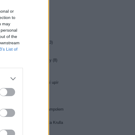
sonal or
0 Četník ze Saint Tropez
0 Operace Corned Beef
ection to
0 Vězeň (6/6)
ou may
 personal
0 Specialisté (165)
out of the
5 Specialisté (166)
5 Kriminálka Las Vegas X (13)
 downstream
B’s List of
5 Polda V (14)
0 Dobrodružství kriminalistiky (8)
5 Kriminálka Kraj II (9)
0 Škola zlodějů
0 Sherlock Holmes: Poslední upír
5 Maigret (37)
5 Policie Delta
0 Vím, že nic nevím
5 Vít Olmer: Den s Jiřím Krampolem
0 Spoveď hochštaplera Felixa Krulla
0 Bezpečné Slovensko
0 Alice Neversová