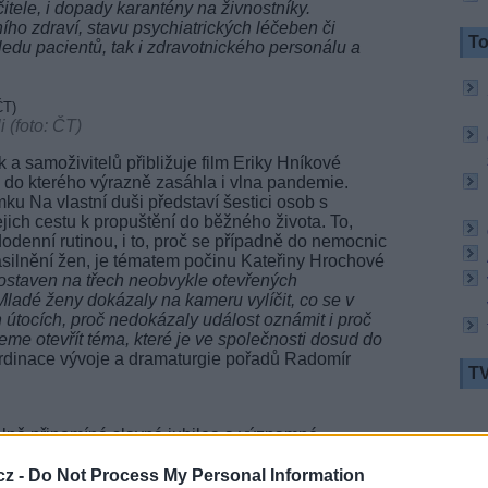
čitele, i dopady karantény na živnostníky.
ho zdraví, stavu psychiatrických léčeben či
To
hledu pacientů, tak i zdravotnického personálu a
 (foto: ČT)
a samoživitelů přibližuje film Eriky Hníkové
a, do kterého výrazně zasáhla i vlna pandemie.
u Na vlastní duši představí šestici osob s
jich cestu k propuštění do běžného života. To,
odenní rutinou, i to, proč se případně do nemocnic
ásilnění žen, je tématem počinu Kateřiny Hrochové
staven na třech neobvykle otevřených
Mladé ženy dokázaly na kameru vylíčit, co se v
h útocích, proč nedokázaly událost oznámit i proč
eme otevřít téma, které je ve společnosti dosud do
ordinace vývoje a dramaturgie pořadů Radomír
TV
elně připomíná slavná jubilea a významné
20:1
yne přesně 1100 let od mučednické smrti kněžny
21:1
 byla a jaká byla její role v tehdejší politice,
cz -
Do Not Process My Personal Information
22:0