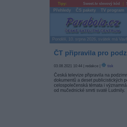
Tipy:
Sweet.tv slevový kód
Přehledy
ČS pakety
TV program
Parabola.cz
Pondělí, 10. srpna 2026, svátek má Vav
ČT připravila pro po
03.08.2021 10:44
| redakce |
tisk
Česká televize připravila na podzi
dokumentů a deset publicistických po
celospolečenská témata i významná vý
od mučednické smrti svaté Ludmily.