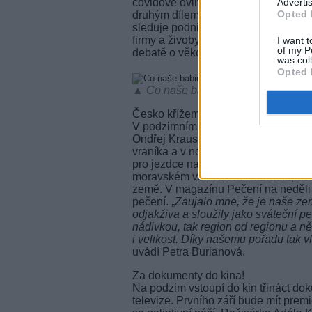
covidové ovlivní české školství do 
Advertis
Opted 
druhým dílem na svůj rok starý poči
sleduje podnikatele a drobné živnos
firmy a živobytí před krachem. Linda
I want t
of my P
debatě o věkovém limitu pro umísťo
was col
Opted 
▲ Co naše babičky uměly a na co my
Česko křížem krážem
V podzimním vysílání České televize 
Ondřej Krausovi si půjčili v Národ
vraníka a v novém seriálu Českem 
pro jezdce na koních, které protínaj
moravském venkově zase bude putova
země. V magazínu Pečení na neděli 
pečení. „
Zaujalo mne, že je naše ze
odjakživa a sloužily jako sváteční p
nádivkou, tak region od regionu a ně
i velikost. Díky našemu pořadu tak 
uvádí Petra Burianová.
Za dokumenty do kina!
Na podzim vstoupí do kin třináct dok
televize. Prvního září bude mít prem