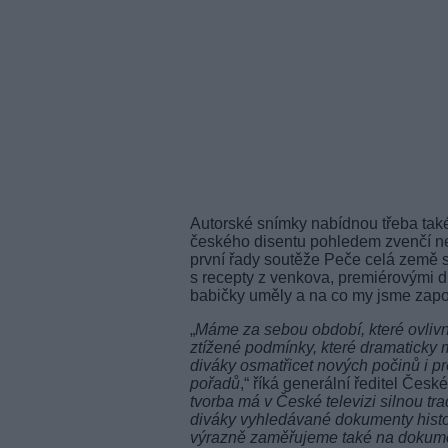
Autorské snímky nabídnou třeba také
českého disentu pohledem zvenčí n
první řady soutěže Peče celá země 
s recepty z venkova, premiérovými dí
babičky uměly a na co my jsme zapo
„
Máme za sebou období, které ovlivnil
ztížené podmínky, které dramaticky m
diváky osmatřicet nových počinů i p
pořadů
,“ říká generální ředitel Česk
tvorba má v České televizi silnou tr
diváky vyhledávané dokumenty histori
výrazně zaměřujeme také na dokume