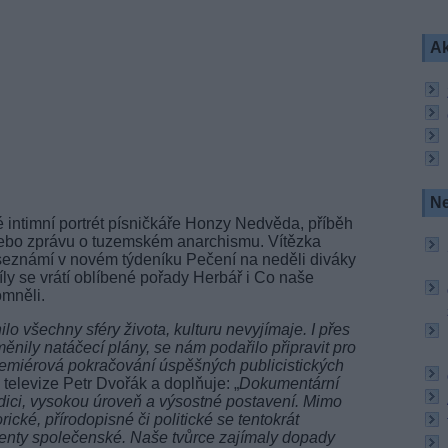
Ak
Ne
 intimní portrét písničkáře Honzy Nedvěda, příběh
ebo zprávu o tuzemském anarchismu. Vítězka
seznámí v novém týdeníku Pečení na neděli diváky
ly se vrátí oblíbené pořady Herbář i Co naše
mněli.
o všechny sféry života, kulturu nevyjímaje. I přes
ěnily natáčecí plány, se nám podařilo připravit pro
remiérová pokračování úspěšných publicistických
é televize Petr Dvořák a doplňuje: „
Dokumentární
adici, vysokou úroveň a výsostné postavení. Mimo
cké, přírodopisné či politické se tentokrát
nty společenské. Naše tvůrce zajímaly dopady