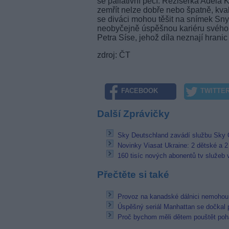
se paliativní péčí. Režisérka Adéla 
zemřít nelze dobře nebo špatně, kval
se diváci mohou těšit na snímek Sny
neobyčejně úspěšnou kariéru svého 
Petra Síse, jehož díla neznají hrani
zdroj: ČT
FACEBOOK
TWITTE
Další Zprávičky
Sky Deutschland zavádí službu Sky 
Novinky Viasat Ukraine: 2 dětské a 2
160 tisíc nových abonentů tv služeb
Přečtěte si také
Provoz na kanadské dálnici nemohou 
Úspěšný seriál Manhattan se dočkal
Proč bychom měli dětem pouštět poh