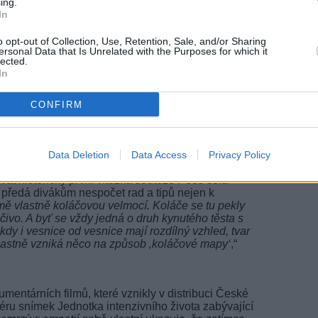
budoucna. Režisérka Markéta Ekrt Válková naváže
ing.
In
n Živnostníci v karanténě aneb holé zadky?, v němž
20:1
tníky v době pandemie snažící se zachránit své
21:0
 Jablonská Kallistová se ve filmu Boj o děti věnuje
o opt-out of Collection, Use, Retention, Sale, and/or Sharing
22:1
ersonal Data that Is Unrelated with the Purposes for which it
vání ohrožených dětí do kojeneckých ústavů.
lected.
In
20:3
21:4
 jsme zapomněli (foto: ČT)
23:1
CONFIRM
nebude chybět ani cestování. Bratři Martin a
20:2
21:2
ním hřebčíně v Kladrubech nad Labem bělouše a
22:2
na koňském hřbetu ukážou divákům stezky určené
Data Deletion
Data Access
Privacy Policy
í české, moravské i slezské kraje. Po českém a
t historicky první vítězka soutěže Peče celá
předá divákům nespočet rad a tipů nejen k
mě vlastně koláčovou velmocí. Koláče se tu pekly
ečivo. A byť se vždy jedná o druh kynutého těsta s
kdy i vesnice od vesnice mají rozdílný vzhled, tvar
vlastně vzniká něco na způsob ‚koláčové mapy‘
,“
umentárních filmů, které vznikly v distribuci České
iéru snímek Jednotka intenzivního života zabývající