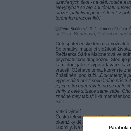
uzavřených škol - na děti, rodiče a u
Nevyhýbali se ale ani tématu duševní
otázce paliativní péče. A to jak z po
terénních pracovníků
.“
▲ Petra Buriánová, Pečení na neděli
Celospolečenské téma samoživitelek 
Sólomatky, mapující složitosti život
Režisérka Šárka Maixnerová ve snímk
psychiatrickou diagnózou. Sleduje je
kam jdou, jak se vypořádávají s každ
vracejí. Ožehavé téma, kterým je zn
Znásilnění pod kůží. „
Dokument je po
výpovědích obětí sexuálního násilí. 
jejich nitru odehrávalo po sexuálníc
vinily z celé situace samy sebe. Chc
značné míry tabu
,“ říká manažer ko
Šofr.
Velká výročí
Česká televize ve své tvorbě pravid
okamžiky dějin. V polovině září upl
Ludmily. Na otázku, jaká asi doopravdy
Parabola.