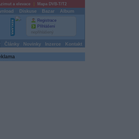
zimut a elevace
Mapa DVB-T/T2
nload
Diskuse
Bazar
Album
Registrace
Přihlášení
nepřihlášený
y
Články
Novinky
Inzerce
Kontakt
eklama