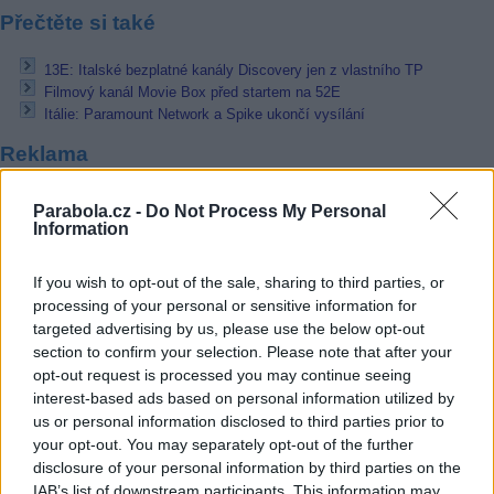
Přečtěte si také
13E: Italské bezplatné kanály Discovery jen z vlastního TP
Filmový kanál Movie Box před startem na 52E
Itálie: Paramount Network a Spike ukončí vysílání
Reklama
Pracovní nabídky
Parabola.cz -
Do Not Process My Personal
Information
06.08.2026 -
Bosch Powertrain s.r.o. Jihlava • CNC operátor• mzda 48
Kč • náborový bonus 50.000 Kč • příspěvek na ubytování (Jihlava, ok
Jihlava)
If you wish to opt-out of the sale, sharing to third parties, or
06.08.2026 -
Bosch Powertrain s.r.o. • montážní dělník • mzda 44.700
processing of your personal or sensitive information for
týdenní zálohy na mzdu 2.000 Kč (Jihlava, okres Jihlava)
targeted advertising by us, please use the below opt-out
06.08.2026 -
Bosch Powertrain s.r.o. Jihlava • práce ve skladu • mzda
section to confirm your selection. Please note that after your
48.400 Kč • náborový bonus 50.000 Kč • ubytování (Jihlava, okres Jih
opt-out request is processed you may continue seeing
06.08.2026 -
Bosch Powertrain s.r.o. Jihlava • střídač • mzda 48.400 
příspěvek na ubytování (Jihlava, okres Jihlava)
interest-based ads based on personal information utilized by
06.08.2026 -
Bosch Powertrain s.r.o. • seřizování strojů • mzda 48.400
us or personal information disclosed to third parties prior to
náborový bonus 100.000 Kč • ubytování (Jihlava, okres Jihlava)
your opt-out. You may separately opt-out of the further
... další nabídky zaměstnání
disclosure of your personal information by third parties on the
IAB’s list of downstream participants. This information may