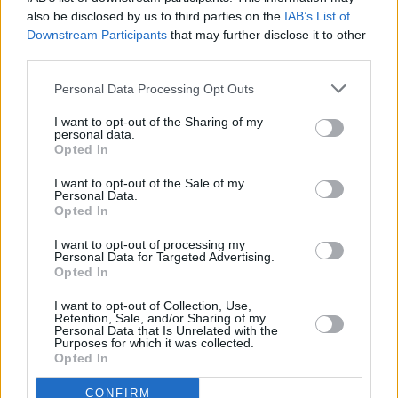
also be disclosed by us to third parties on the
IAB’s List of
Vybrané články
Downstream Participants
that may further disclose it to other
third parties.
Personal Data Processing Opt Outs
I want to opt-out of the Sharing of my
personal data.
Opted In
I want to opt-out of the Sale of my
Prima sport - co nabídne v prvním
Kdy a kde bude Prima sport k
Personal Data.
vysílacím týdnu
naladění na Skylinku
Opted In
I want to opt-out of processing my
Personal Data for Targeted Advertising.
Opted In
Parabola.cz
- web o satelitní, terestrické a kabelové televizi, © 2000–202
•
O webu parabola.cz
•
O souborech cookies
•
Inzerce
•
Kontakt
I want to opt-out of Collection, Use,
•
Dovolená u moře
•
Bazény
Retention, Sale, and/or Sharing of my
Personal Data that Is Unrelated with the
Purposes for which it was collected.
Opted In
CONFIRM