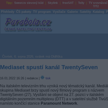
Tipy:
Sweet.tv slevový kód
Skylink
freeSAT
Telly
TV srovnávač
T/T2
Přehledy
ČS pakety
TV program
Vysílače
Galerie
Satelity
Katalog
P
Parabola.cz
Čtvrtek, 6. srpna 2026, svátek má Oldřiška
Mediaset spustí kanál TwentySeven
16.01.2022 16:26
| redakce |
tisk
Na italském televizním trhu vzniká nový tématický kanál. Mediál
skupina Mediaset brzy spustí nový filmový program s názvem
TwentySeven (27). Vysílání se objeví na 27. pozici v italském
digitálním pozemním multiplexu (DTT) a v satelitní službě Tivú
namísto končící stanice
Paramount Network
.