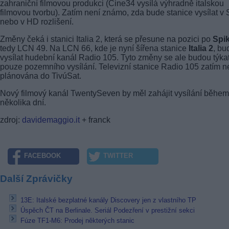
zahraniční filmovou produkci (Cine34 vysílá výhradně italskou
filmovou tvorbu). Zatím není známo, zda bude stanice vysílat v
nebo v HD rozlišení.
Změny čeká i stanici Italia 2, která se přesune na pozici po
Spi
tedy LCN 49. Na LCN 66, kde je nyní šířena stanice
Italia 2
, bu
vysílat hudební kanál Radio 105. Tyto změny se ale budou týka
pouze pozemního vysílání. Televizní stanice Radio 105 zatím n
plánována do TivúSat.
Nový filmový kanál TwentySeven by měl zahájit vysílání během
několika dní.
zdroj:
davidemaggio.it
+ franck
FACEBOOK
TWITTER
Další Zprávičky
13E: Italské bezplatné kanály Discovery jen z vlastního TP
Úspěch ČT na Berlinale. Seriál Podezření v prestižní sekci
Fúze TF1-M6: Prodej některých stanic