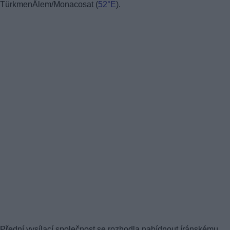
TürkmenÄlem/Monacosat (
52°E
).
Přední vysílací společnost se rozhodla nabídnout íránskému