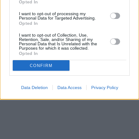
Opted In
Prima sport - co nabídne v prvním
Kdy a kde bude Prima sport k
I want to opt-out of processing my
vysílacím týdnu
naladění na Skylinku
Personal Data for Targeted Advertising.
Opted In
I want to opt-out of Collection, Use,
Parabola.cz
- web o satelitní, terestrické a kabelové televizi, © 2000–202
Retention, Sale, and/or Sharing of my
•
O webu parabola.cz
•
O souborech cookies
•
Inzerce
•
Kontakt
Personal Data that Is Unrelated with the
•
Dovolená u moře
•
Bazény
Purposes for which it was collected.
Opted In
CONFIRM
Data Deletion
Data Access
Privacy Policy