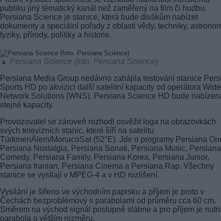
publiku jiný tématický kanál než zaměřený na film či hudbu.
Persiana Science je stanice, která bude divákům nabízet
dokumenty a speciální pořady z oblasti vědy, techniky, astronom
fyziky, přírody, politiky a historie.
▲ Persiana Science (foto: Persiana Science)
Persiana Media Group nedávno zahájila testování stanice Pers
Sports HD po akvizici další satelitní kapacity od operátora Wide
Network Solutions (WNS). Persiana Science HD bude nabízen
stejné kapacity.
Provozovatel se zároveň rozhodl osvěžit loga na obrazovkách
svých televizních stanic, které šíří na satelitu
TürkmenÄlem/MonacoSat (52°E). Jde o programy Persiana On
Persiana Nostalgia, Persiana Sonati, Persiana Music, Persiana
Comedy, Persiana Family, Persiana Korea, Persiana Junior,
Persiana Iranian, Persiana Cinema a Persiana Rap. Všechny
stanice se vysílají v MPEG-4 a v HD rozlišení.
Vysílání je šířeno ve východním paprsku a příjem je proto v
Čechách bezproblémový s parabolami od průměru cca 60 cm.
Směrem na východ signál postupně slábne a pro příjem je nutn
parabola o větším rozměru.