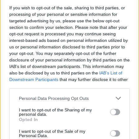
Reklama
If you wish to opt-out of the sale, sharing to third parties, or
processing of your personal or sensitive information for
Pracovní nabídky
targeted advertising by us, please use the below opt-out
section to confirm your selection. Please note that after your
06.08.2026 -
Údržbář výrobních linek • mzda 40 000Kč • stravování i 
opt-out request is processed you may continue seeing
zdarma (Ref. č.: Fau - údr) (Nýřany)
interest-based ads based on personal information utilized by
06.08.2026 -
Měřící technik - elektro (Okres Prachatice)
us or personal information disclosed to third parties prior to
06.08.2026 -
Hledáme montážní skupiny I jednotlivce pro montáž ván
your opt-out. You may separately opt-out of the further
výzdoby (Slovenská republika, Maďarsko)
disclosure of your personal information by third parties on the
05.08.2026 -
Zámečník / Mechanik (Praha - východ)
05.08.2026 -
Manažer/ka pro mezinárodní spolupráci (Suchdol, Praha)
IAB’s list of downstream participants. This information may
... další nabídky zaměstnání
also be disclosed by us to third parties on the
IAB’s List of
Downstream Participants
that may further disclose it to other
third parties.
Vybrané články
Personal Data Processing Opt Outs
I want to opt-out of the Sharing of my
personal data.
Opted In
I want to opt-out of the Sale of my
Personal Data.