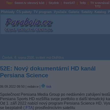
Tipy:
Sweet.tv slevový kód
Skylink
freeSAT
Telly
TV srovnávač
T/T2
Přehledy
ČS pakety
TV program
Vysílače
Galerie
Satelity
Katalog
P
Parabola.cz
Čtvrtek, 6. srpna 2026, svátek má Oldřiška
52E: Nový dokumentární HD kanál
Persiana Science
06.09.2022 09:50
| redakce |
tisk
Společnost Persiana Media Group po nedávném zahájení testů
Persiana Sports HD rozšířila svoje portfolio o další tématický ka
Od 1. září 2022 nabízí nový program Persiana Science HD. Vys
se bezplatně (
FTA
) prostřednictvím satelitu