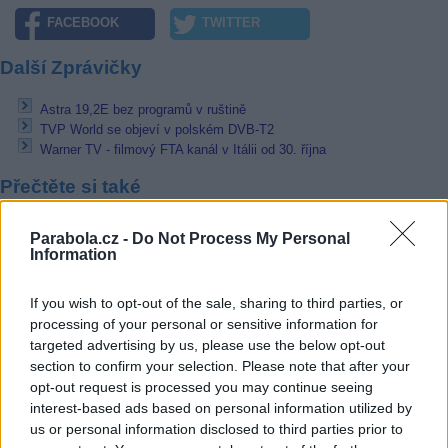
FACEBOOK
TWITTER
Další Zprávičky
Astra 19,2E bez programů v ruštině
TVP World se objeví v polském DVB-T2
Warner TV - filmový FTA kanál v Itálii od 30. října
Přečtěte si také
Voyo využívá 400 tisíc zákazníků v Česku a na Slovensku
Parabola.cz -
Do Not Process My Personal
Česko v roce 2021: Pokles satelitu, stagnace optiky
Information
JustWatch CZ: V srpnu nejvíce diváků sledovalo nový Top Gun
If you wish to opt-out of the sale, sharing to third parties, or
Reklama
processing of your personal or sensitive information for
Pracovní nabídky
targeted advertising by us, please use the below opt-out
section to confirm your selection. Please note that after your
opt-out request is processed you may continue seeing
05.08.2026 -
Zámečník / Mechanik (Praha - východ)
interest-based ads based on personal information utilized by
05.08.2026 -
Měřící technik - elektro (Okres Prachatice)
us or personal information disclosed to third parties prior to
05.08.2026 -
Manažer/ka pro mezinárodní spolupráci (Suchdol, Praha)