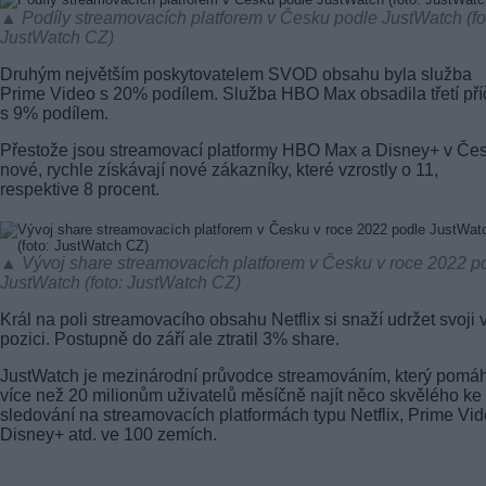
▲ Podíly streamovacích platforem v Česku podle JustWatch (fo
JustWatch CZ)
Druhým největším poskytovatelem SVOD obsahu byla služba
Prime Video s 20% podílem. Služba HBO Max obsadila třetí pří
s 9% podílem.
Přestože jsou streamovací platformy HBO Max a Disney+ v Če
nové, rychle získávají nové zákazníky, které vzrostly o 11,
respektive 8 procent.
▲ Vývoj share streamovacích platforem v Česku v roce 2022 p
JustWatch (foto: JustWatch CZ)
Král na poli streamovacího obsahu Netflix si snaží udržet svoji 
pozici. Postupně do září ale ztratil 3% share.
JustWatch je mezinárodní průvodce streamováním, který pomá
více než 20 milionům uživatelů měsíčně najít něco skvělého ke
sledování na streamovacích platformách typu Netflix, Prime Vid
Disney+ atd. ve 100 zemích.