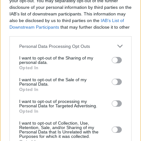
05.08.2026 -
Technik kontroly (Plzeň - sever)
your opt-out. You may separately opt-out of the further
05.08.2026 -
Cyber Security Consultant (Nusle, Praha)
disclosure of your personal information by third parties on the
... další nabídky zaměstnání
IAB’s list of downstream participants. This information may
also be disclosed by us to third parties on the
IAB’s List of
Downstream Participants
that may further disclose it to other
Vybrané články
third parties.
Personal Data Processing Opt Outs
I want to opt-out of the Sharing of my
personal data.
Opted In
I want to opt-out of the Sale of my
Personal Data.
Opted In
Kdy a kde bude Prima sport k
Prima sport - co nabídne v prvním
naladění na Skylinku
vysílacím týdnu
I want to opt-out of processing my
Personal Data for Targeted Advertising.
Opted In
Parabola.cz
- web o satelitní, terestrické a kabelové televizi, © 2000–202
•
O webu parabola.cz
•
O souborech cookies
•
Inzerce
•
Kontakt
I want to opt-out of Collection, Use,
•
Dovolená u moře
•
Bazény
Retention, Sale, and/or Sharing of my
Personal Data that Is Unrelated with the
Purposes for which it was collected.