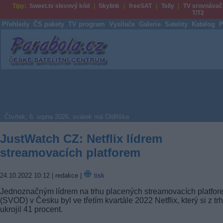
Tipy:
Sweet.tv slevový kód
Skylink
freeSAT
Telly
TV srovnávač
T/T2
Přehledy
ČS pakety
TV program
Vysílače
Galerie
Satelity
Katalog
P
Parabola.cz
Čtvrtek, 6. srpna 2026, svátek má Oldřiška
JustWatch CZ: Netflix lídrem
streamovacích platforem
24.10.2022 10:12
| redakce |
tisk
Jednoznačným lídrem na trhu placených streamovacích platfor
(SVOD) v Česku byl ve třetím kvartále 2022 Netflix, který si z tr
ukrojil 41 procent.