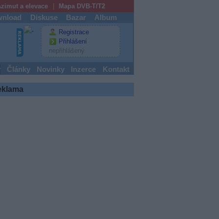
zimut a elevace
Mapa DVB-T/T2
nload
Diskuse
Bazar
Album
Registrace
Přihlášení
nepřihlášený
y
Články
Novinky
Inzerce
Kontakt
eklama