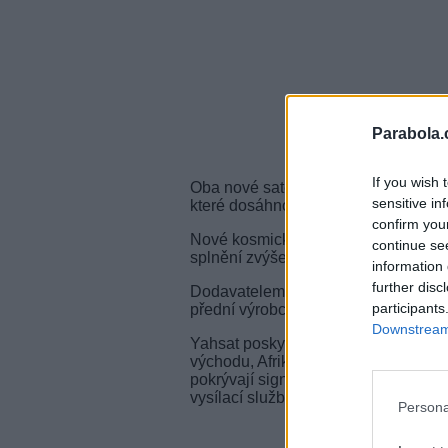
Parabola.
If you wish 
Oba nové satelity mají doplnit a nako
sensitive in
které dosáhnou konce své životnosti 
confirm you
Nové kosmické aparáty mají těžit z n
continue se
splnění zvýšených vládních požadav
information 
further disc
Dodavatelem nových satelitů má bý
participants
přední výrobce satelitů a dlouhodobý
Downstream 
Yahsat poskytuje své satelitní služ
východu, Afriky, Jižní Ameriky, Asie a 
pokrývají signálem více než 80 proc
vysílací služby, backhauling a mobiln
Persona