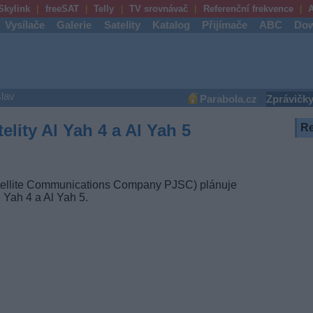
Skylink
freeSAT
Telly
TV srovnávač
Referenční frekvence
A
Vysílače
Galerie
Satelity
Katalog
Přijímače
ABC
Dow
lav
Parabola.cz
Zprávičk
elity Al Yah 4 a Al Yah 5
R
Satellite Communications Company PJSC) plánuje
 Yah 4 a Al Yah 5.