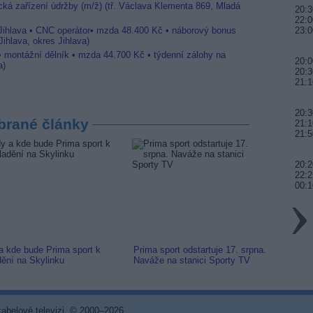
ická zařízení údržby (m/ž) (tř. Václava Klementa 869, Mladá
20:3
22:0
 Jihlava • CNC operátor• mzda 48.400 Kč • náborový bonus
23:0
ihlava, okres Jihlava)
 • montážní dělník • mzda 44.700 Kč • týdenní zálohy na
20:0
a)
20:3
21:1
20:3
brané články
21:1
21:5
20:
22:2
00:1
a kde bude Prima sport k
Prima sport odstartuje 17. srpna.
Prima 
dění na Skylinku
Naváže na stanici Sporty TV
naladi
 kabelové televizi, © 2000–2026