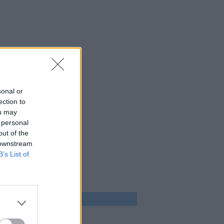
sonal or
ection to
ou may
 personal
out of the
 downstream
B’s List of
 program