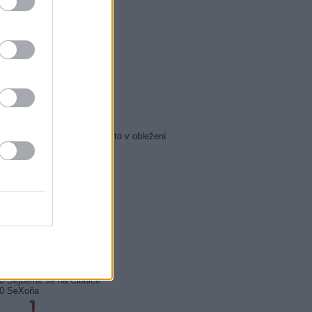
5 Zázraky přírody
0 Chalupáři (4/11)
5 Všechnopárty
0 Královna Viktorie
5 Orel přistál
5 Instagram: trh marnosti
0 Mumie se vrací
5 Pacific Rim: Povstání
5 Policejní akademie 6: Město v obležení
5 Zákony vlka 2 (6)
0 Mordparta II (6)
0 Na vlastní nebezpečí
0 Profesionálové (3)
0 Profesionálové (4)
0 Duše jako kaviár
5 Sejdeme se na Cibulce
0 Sejdeme se na Cibulce
50 SeXoňa