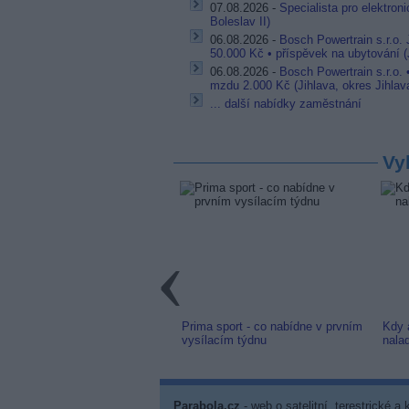
07.08.2026 -
Specialista pro elektron
Boleslav II)
06.08.2026 -
Bosch Powertrain s.r.o.
50.000 Kč • příspěvek na ubytování (J
06.08.2026 -
Bosch Powertrain s.r.o.
mzdu 2.000 Kč (Jihlava, okres Jihlav
... další nabídky zaměstnání
Vy
link: Slovenská TV8 (TV
Prima sport - co nabídne v prvním
Kdy 
m) z nové frekvence
vysílacím týdnu
nala
Parabola.cz
- web o satelitní, terestrické a