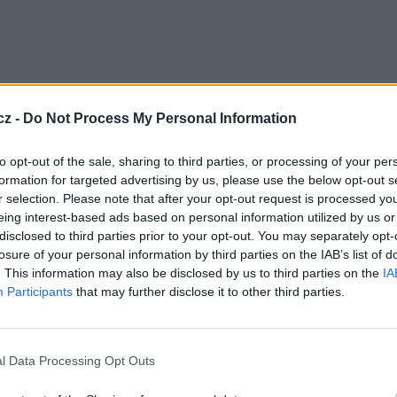
cz -
Do Not Process My Personal Information
to opt-out of the sale, sharing to third parties, or processing of your per
nec nahradit stávající družice Al Yah 1 a Al Yah 2,
formation for targeted advertising by us, please use the below opt-out s
v letech 2029, respektive 2023.
r selection. Please note that after your opt-out request is processed y
ového pokrytí, schopností a vyšší kapacity pro
eing interest-based ads based on personal information utilized by us or
ků.
disclosed to third parties prior to your opt-out. You may separately opt-
losure of your personal information by third parties on the IAB’s list of
t společnost Airbus Defence and Space SAS,
. This information may also be disclosed by us to third parties on the
IA
 partner operátora Yahsat.
Participants
that may further disclose it to other third parties.
by na území více než 150 zemí Evropy, Středního
Austrálie. Flotilu Yahsatu tvoří 5 satelitů, které
ent světové populace a poskytují širokopásmové,
í řešení.
TV
l Data Processing Opt Outs