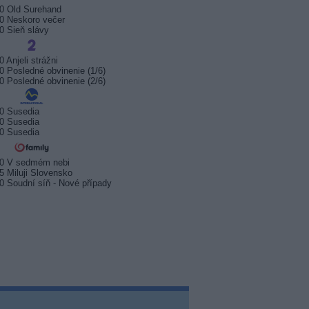
0 Old Surehand
0 Neskoro večer
0 Sieň slávy
0 Anjeli strážni
0 Posledné obvinenie (1/6)
0 Posledné obvinenie (2/6)
0 Susedia
0 Susedia
0 Susedia
20 V sedmém nebi
5 Miluji Slovensko
0 Soudní síň - Nové případy
sport startuje. Kde ji
Prima sport zahájí vysílání 17.
Arena S
t?
srpna 2026
na Kana