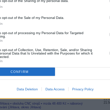
o opt-out of the Sharing of my personal data.
20:0
R
In
21:2
22:0
o opt-out of the Sale of my Personal Data.
20:0
In
21:4
port2
00:0
išení
to opt-out of processing my Personal Data for Targeted
 HD verzi
ing.
In
20:2
22:5
01:0
o opt-out of Collection, Use, Retention, Sale, and/or Sharing
ersonal Data that Is Unrelated with the Purposes for which it
twarově definovaný satelit
lected.
20:1
v příštím roce
In
21:3
4 úspěšně vynesen
22:4
CONFIRM
20:1
21:2
22:3
Data Deletion
Data Access
Privacy Policy
Jihlava • linkový střídač • mzda 48.400 Kč • příspěvek na
20:0
21:0
21:
 Jihlava • obsluha CNC strojů • mzda 48.400 Kč • náborový
vání (Jihlava, okres Jihlava)