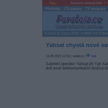
Tipy:
Sweet.tv slevový kód
Přehledy
ČS pakety
TV program
Parabola.cz
Sobota, 8. srpna 2026, svátek má Soběs
Yahsat chystá nové sat
14.08.2023 12:54
| redakce |
tisk
Satelitní operátor Yahsat (Al Yah 
dvě nové telekomunikační družice Al