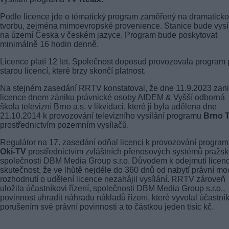
Podle licence jde o tématický program zaměřený na dramatick
tvorbu, zejména mimoevropské provenience. Stanice bude vysí
na území Česka v českém jazyce. Program bude poskytovat
minimálně 16 hodin denně.
Licence platí 12 let. Společnost doposud provozovala program
starou licencí, které brzy skončí platnost.
Na stejném zasedání RRTV konstatoval, že dne 11.9.2023 zani
licence dnem zániku právnické osoby AIDEM & Vyšší odborná
škola televizní Brno a.s. v likvidaci, které ji byla udělena dne
21.10.2014 k provozování televizního vysílání programu
Brno 
prostřednictvím pozemním vysílačů.
Regulátor na 17. zasedání odňal licenci k provozování progra
Oki-TV
prostřednictvím zvláštních přenosových systémů pražs
společnosti DBM Media Group s.r.o. Důvodem k odejmutí licenc
skutečnost, že ve lhůtě nejdéle do 360 dnů od nabytí právní mo
rozhodnutí o udělení licence nezahájil vysílání. RRTV zároveň
uložila účastníkovi řízení, společnosti DBM Media Group s.r.o.,
povinnost uhradit náhradu nákladů řízení, které vyvolal účastní
porušením své právní povinnosti a to částkou jeden tisíc kč.