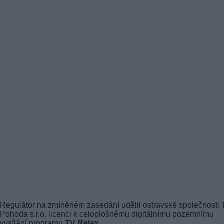
Regulátor na zmíněném zasedání udělil ostravské společnosti
Pohoda s.r.o. licenci k celoplošnému digitálnímu pozemnímu
vysílání programu
TV Relax
.