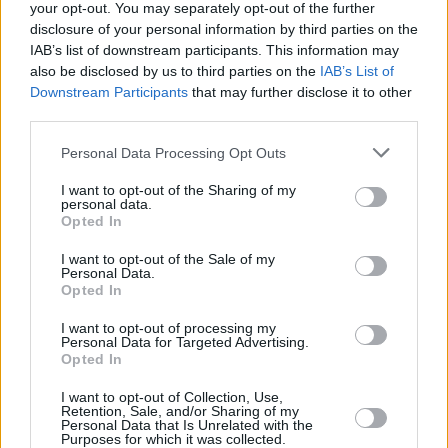
10.08.2026 -
Dokumentarista optických sítí (Horní Počernice, Praha)
your opt-out. You may separately opt-out of the further
10.08.2026 -
Specialista optických sítí (Praha)
disclosure of your personal information by third parties on the
... další nabídky zaměstnání
IAB’s list of downstream participants. This information may
also be disclosed by us to third parties on the
IAB’s List of
Downstream Participants
that may further disclose it to other
Vybrané články
third parties.
Personal Data Processing Opt Outs
I want to opt-out of the Sharing of my
personal data.
Opted In
I want to opt-out of the Sale of my
Personal Data.
Prima sport - co nabídne v prvním
Kdy a kde bude Prima sport k
Opted In
vysílacím týdnu
naladění na Skylinku
I want to opt-out of processing my
Personal Data for Targeted Advertising.
Opted In
Parabola.cz
- web o satelitní, terestrické a kabelové televizi, © 2000–202
•
O webu parabola.cz
•
O souborech cookies
•
Inzerce
•
Kontakt
I want to opt-out of Collection, Use,
•
Dovolená u moře
•
Bazény
Retention, Sale, and/or Sharing of my
Personal Data that Is Unrelated with the
Purposes for which it was collected.