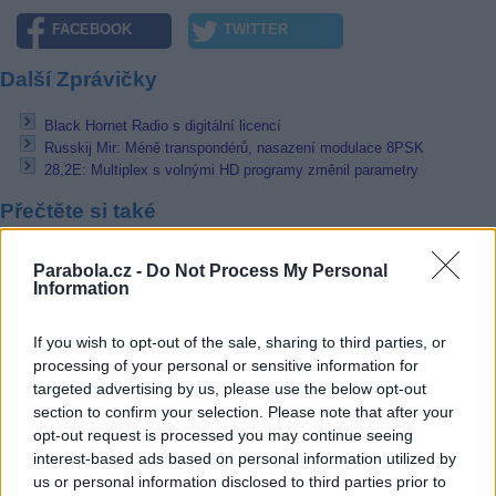
FACEBOOK
TWITTER
Další Zprávičky
Black Hornet Radio s digitální licencí
Russkij Mir: Méně transpondérů, nasazení modulace 8PSK
28,2E: Multiplex s volnými HD programy změnil parametry
Přečtěte si také
Black Hornet Radio s digitální licencí
Parabola.cz -
Do Not Process My Personal
28,2E: Multiplex s volnými HD programy změnil parametry
Information
Čtyři nové filmové a zábavní kanály v NTV Plus
Reklama
If you wish to opt-out of the sale, sharing to third parties, or
processing of your personal or sensitive information for
Pracovní nabídky
targeted advertising by us, please use the below opt-out
section to confirm your selection. Please note that after your
opt-out request is processed you may continue seeing
10.08.2026 -
Specialista/Inženýr TZB (Nové Město, Praha)
10.08.2026 -
Servisní mechanik - polygrafie (Brno - město)
interest-based ads based on personal information utilized by
10.08.2026 -
Montážní/stavební technik – telekomunikace (Praha)
us or personal information disclosed to third parties prior to