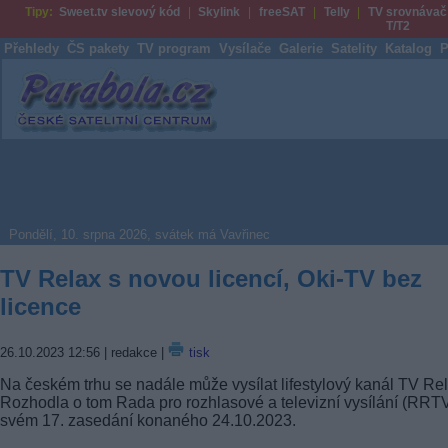
Tipy:
Sweet.tv slevový kód
Skylink
freeSAT
Telly
TV srovnávač
T/T2
Přehledy
ČS pakety
TV program
Vysílače
Galerie
Satelity
Katalog
P
Parabola.cz
Pondělí, 10. srpna 2026, svátek má Vavřinec
TV Relax s novou licencí, Oki-TV bez
licence
26.10.2023 12:56
| redakce |
tisk
Na českém trhu se nadále může vysílat lifestylový kanál TV Rel
Rozhodla o tom Rada pro rozhlasové a televizní vysílání (RRT
svém 17. zasedání konaného 24.10.2023.