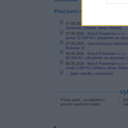
Pracovní nabídky
07.08.2026 -
Bosch Powertrain s.r.o. 
ubytování (Jihlava, okres Jihlava)
07.08.2026 -
Bosch Powertrain s.r.o.
bonus 50.000 Kč • příspěvek na ubyto
07.08.2026 -
Specialista pro elektron
Boleslav II)
06.08.2026 -
Bosch Powertrain s.r.o.
50.000 Kč • příspěvek na ubytování (J
06.08.2026 -
Bosch Powertrain s.r.o.
mzdu 2.000 Kč (Jihlava, okres Jihlav
... další nabídky zaměstnání
Vy