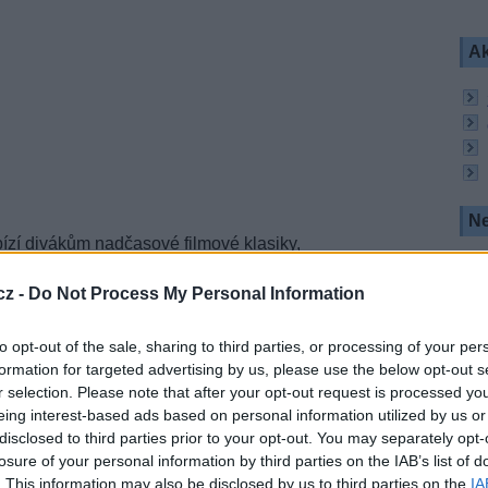
Ak
Ne
zí divákům nadčasové filmové klasiky,
 žánrů pro celou rodinu.
cz -
Do Not Process My Personal Information
ví mrtví dostanou na AMC (Vodafone 100) další
dinů. Daryl se po sérii násilných událostí vymaní
ní otázka je, jestli se Carol podaří ho najít. A také
to opt-out of the sale, sharing to third parties, or processing of your per
Nové díly sledujte každé pondělí ve 22:00 hodin.
formation for targeted advertising by us, please use the below opt-out s
r selection. Please note that after your opt-out request is processed y
eing interest-based ads based on personal information utilized by us or
filmových klasik. V říjnu se můžete vrátit v čase
 filmů z minulosti. Doporučujeme nevynechat
disclosed to third parties prior to your opt-out. You may separately opt-
 Carriem nebo oscarový hit Revenant
losure of your personal information by third parties on the IAB’s list of
. This information may also be disclosed by us to third parties on the
IA