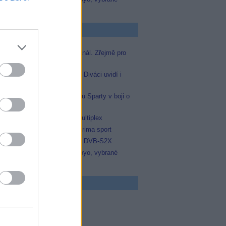
zápasy na TV Dajto
p Zprávičky
Skylink spustil nový Test kanál. Zřejmě pro
Prima sport
Oneplay zařadí Prima sport. Diváci uvidí i
zápas Sparty proti Lyonu
Prima sport odvysílá i odvetu Sparty v boji o
Ligu mistrů
Operátor Du převzal další multiplex
Antik TV potvrdil zařazení Prima sport
Televisa Networks přešla na DVB-S2X
Niké liga opět komplet na Voyo, vybrané
zápasy na TV Dajto
 program
5 Vyprávěj
5 Všechnopárty