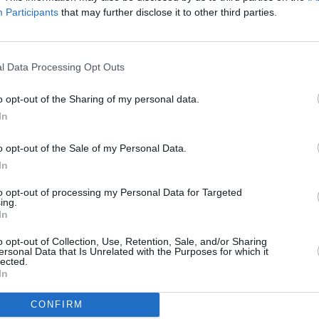
Participants
that may further disclose it to other third parties.
25
. 10 od 20:00
To
. 10. od 20:30
10. od 20:20
l Data Processing Opt Outs
o opt-out of the Sharing of my personal data.
In
R
o opt-out of the Sale of my Personal Data.
In
ropy
to opt-out of processing my Personal Data for Targeted
ing.
ál míří na Viasat History
In
o opt-out of Collection, Use, Retention, Sale, and/or Sharing
ersonal Data that Is Unrelated with the Purposes for which it
TV
lected.
In
ál míří na Viasat History
 či COOL Taxi
CONFIRM
20:1
21:0