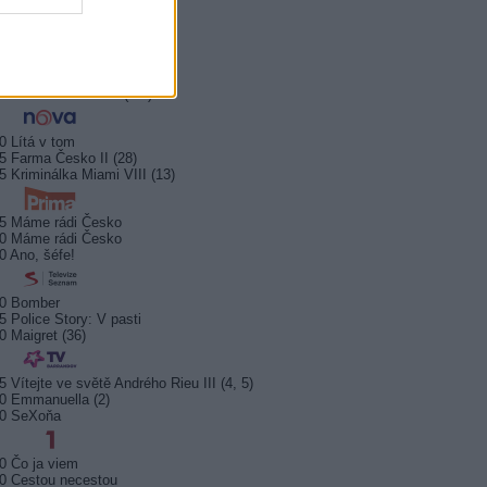
0 Hercule Poirot
0 Bez motivu
5 Smrt na Nilu
00 Ohněm a mečem (2/2)
0 Lítá v tom
5 Farma Česko II (28)
5 Kriminálka Miami VIII (13)
5 Máme rádi Česko
0 Máme rádi Česko
0 Ano, šéfe!
10 Bomber
5 Police Story: V pasti
0 Maigret (36)
5 Vítejte ve světě Andrého Rieu III (4, 5)
0 Emmanuella (2)
10 SeXoňa
0 Čo ja viem
0 Cestou necestou