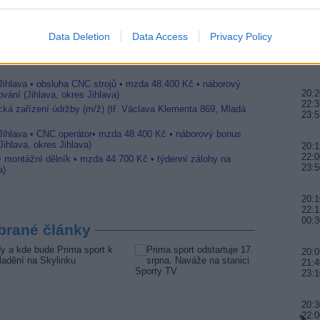
22:0
Data Deletion
Data Access
Privacy Policy
20:0
21:4
Jihlava • linkový střídač • mzda 48.400 Kč • příspěvek na
00:
 Jihlava • obsluha CNC strojů • mzda 48.400 Kč • náborový
20:2
vání (Jihlava, okres Jihlava)
22:3
ická zařízení údržby (m/ž) (tř. Václava Klementa 869, Mladá
23:5
 Jihlava • CNC operátor• mzda 48.400 Kč • náborový bonus
ihlava, okres Jihlava)
20:1
22:0
 • montážní dělník • mzda 44.700 Kč • týdenní zálohy na
23:5
a)
20:
22:1
00:3
brané články
20:0
21:4
23:
20:3
22:0