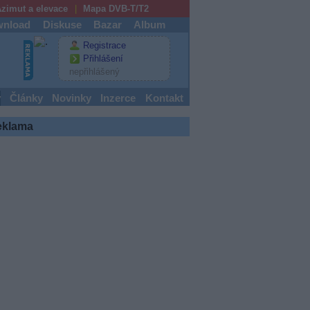
zimut a elevace
Mapa DVB-T/T2
nload
Diskuse
Bazar
Album
Registrace
Přihlášení
nepřihlášený
y
Články
Novinky
Inzerce
Kontakt
eklama