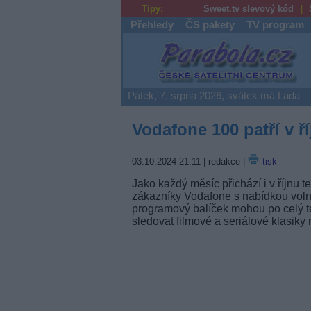
Tipy:
Sweet.tv slevový kód
Přehledy
ČS pakety
TV program
Parabola.cz
Pátek, 7. srpna 2026, svátek má Lada
Vodafone 100 patří v 
03.10.2024 21:11
| redakce |
tisk
Jako každý měsíc přichází i v říjnu 
zákazníky Vodafone s nabídkou volné
programový balíček mohou po celý t
sledovat filmové a seriálové klasiky