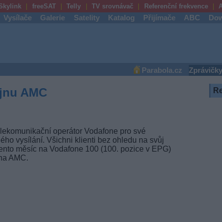
Skylink
freeSAT
Telly
TV srovnávač
Referenční frekvence
A
Vysílače
Galerie
Satelity
Katalog
Přijímače
ABC
Dow
Parabola.cz
Zprávičk
říjnu AMC
R
telekomunikační operátor Vodafone pro své
ho vysílání. Všichni klienti bez ohledu na svůj
ento měsíc na Vodafone 100 (100. pozice v EPG)
 na AMC.