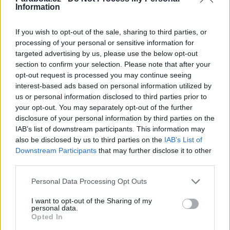
Information
Pracovní nabídky
If you wish to opt-out of the sale, sharing to third parties, or
07.08.2026 -
Bosch Powertrain s.r.o. Jihlava • linkový střídač • mzda
processing of your personal or sensitive information for
48.400 Kč • příspěvek na ubytování (Jihlava, okres Jihlava)
targeted advertising by us, please use the below opt-out
07.08.2026 -
Bosch Powertrain s.r.o. Jihlava • obsluha CNC strojů • 
48.400 Kč • náborový bonus 50.000 Kč • příspěvek na ubytování (Jihl
section to confirm your selection. Please note that after your
okres Jihlava)
opt-out request is processed you may continue seeing
07.08.2026 -
Specialista pro elektronická zařízení údržby (m/ž) (tř. Vá
interest-based ads based on personal information utilized by
Klementa 869, Mladá Boleslav II)
us or personal information disclosed to third parties prior to
06.08.2026 -
Bosch Powertrain s.r.o. Jihlava • CNC operátor• mzda 48
Kč • náborový bonus 50.000 Kč • příspěvek na ubytování (Jihlava, ok
your opt-out. You may separately opt-out of the further
Jihlava)
disclosure of your personal information by third parties on the
06.08.2026 -
Bosch Powertrain s.r.o. • montážní dělník • mzda 44.700
IAB’s list of downstream participants. This information may
týdenní zálohy na mzdu 2.000 Kč (Jihlava, okres Jihlava)
also be disclosed by us to third parties on the
IAB’s List of
... další nabídky zaměstnání
Downstream Participants
that may further disclose it to other
third parties.
Vybrané články
Personal Data Processing Opt Outs
I want to opt-out of the Sharing of my
personal data.
Opted In