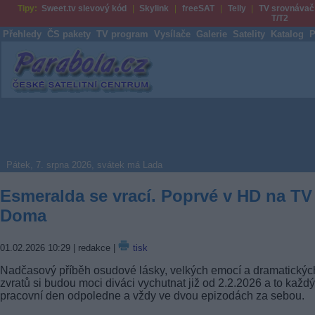
Tipy:
Sweet.tv slevový kód
Skylink
freeSAT
Telly
TV srovnávač
T/T2
Přehledy
ČS pakety
TV program
Vysílače
Galerie
Satelity
Katalog
P
Parabola.cz
Pátek, 7. srpna 2026, svátek má Lada
Esmeralda se vrací. Poprvé v HD na TV
Doma
01.02.2026 10:29
| redakce |
tisk
Nadčasový příběh osudové lásky, velkých emocí a dramatickýc
zvratů si budou moci diváci vychutnat již od 2.2.2026 a to každý
pracovní den odpoledne a vždy ve dvou epizodách za sebou.