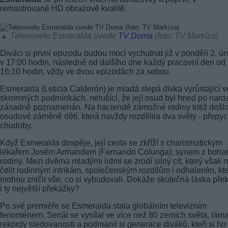
remastrované HD obrazové kvalitě.
▲ Telenovelu Esmeralda uvede
TV Doma
(foto: TV Markíza)
Diváci si první epizodu budou moci vychutnat již v pondělí 2. ú
v 17:00 hodin, následně od dalšího dne každý pracovní den od
16:10 hodin, vždy ve dvou epizodách za sebou.
Esmeralda (Leticia Calderón) je mladá slepá dívka vyrůstající v
skromných podmínkách, netušící, že její osud byl hned po naro
zásadně poznamenán. Na haciendě zámožné rodiny totiž došlo
osudové záměně dětí, která navždy rozdělila dva světy - přepy
chudoby.
Když Esmeralda dospěje, její cesta se zkříží s charismatickým
lékařem Josém Armandem (Fernando Colunga), synem z boha
rodiny. Mezi dvěma mladými lidmi se zrodí silný cit, který však 
čelit rodinným intrikám, společenským rozdílům i odhalením, kt
mohou zničit vše, co si vybudovali. Dokáže skutečná láska pře
i ty největší překážky?
Po své premiéře se Esmeralda stala globálním televizním
fenoménem. Seriál se vysílal ve více než 80 zemích světa, láma
rekordy sledovanosti a podmanil si generace diváků, kteří si ho