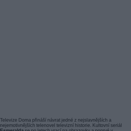
Televize Doma přináší návrat jedné z nejslavnějších a
nejemotivnějších telenovel televizní historie. Kultovní seriál
Esmeralda
se po letech vrací na obrazovky a poprvé v