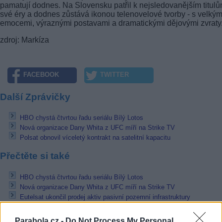
pamatují dodnes. Na Slovensku patřil k nejsledovanějším titul
své éry a dodnes zůstává ikonou telenovelové tvorby - s velkým
emocemi, výraznými postavami a dramatickými dějovými zvraty
zdroj: Markíza
FACEBOOK
TWITTER
Další Zprávičky
HBO chystá čtvrtou řadu seriálu Bílý Lotos
Nová organizace Dany Whita z UFC míří na Strike TV
Polsat obnovil víceletý kontrakt na satelitní kapacitu
Přečtěte si také
HBO chystá čtvrtou řadu seriálu Bílý Lotos
Nová organizace Dany Whita z UFC míří na Strike TV
Eutelsat ukončil prodej aktiv pasivní pozemní infrastruktury
Reklama
Parabola.cz -
Do Not Process My Personal