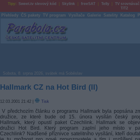
Tipy:
Sweet.tv slevový kód
Skylink
freeSAT
Telly
TV srovnávač
T/T2
Přehledy
ČS pakety
TV program
Vysílače
Galerie
Satelity
Katalog
P
Parabola.cz
Sobota, 8. srpna 2026, svátek má Soběslav
Hallmark CZ na Hot Bird (II)
12.03.2001 21:42
|
Tisk
V předchozím článku o programu Hallmark byla popsána z
družice, ze které bude od 15. února vysílán český pro
Hallmark, který opustí paket Czechlink. Hallmark se obje
družici Hot Bird. Který program zaplní jeho místo v pa
Czechlink? Nadšené příznivce satelitního vysílání, kteří doufal
je tu možnost pro nové provozovatele a tím i rozšíření p