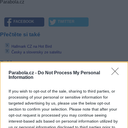
Parabola.cz
FACEBOOK
TWITTER
Přečtěte si také
Hallmark CZ na Hot Bird
Česky a slovensky ze satelitu
Reklama
Parabola.cz -
Do Not Process My Personal
Pracovní nabídky
Information
07.08.2026 -
Bosch Powertrain s.r.o. Jihlava • linkový střídač • mzda
48.400 Kč • příspěvek na ubytování (Jihlava, okres Jihlava)
If you wish to opt-out of the sale, sharing to third parties, or
07.08.2026 -
Bosch Powertrain s.r.o. Jihlava • obsluha CNC strojů • 
processing of your personal or sensitive information for
48.400 Kč • náborový bonus 50.000 Kč • příspěvek na ubytování (Jihl
targeted advertising by us, please use the below opt-out
okres Jihlava)
section to confirm your selection. Please note that after your
07.08.2026 -
Specialista pro elektronická zařízení údržby (m/ž) (tř. Vá
opt-out request is processed you may continue seeing
Klementa 869, Mladá Boleslav II)
06.08.2026 -
Bosch Powertrain s.r.o. Jihlava • CNC operátor• mzda 48
interest-based ads based on personal information utilized by
Kč • náborový bonus 50.000 Kč • příspěvek na ubytování (Jihlava, ok
us or personal information disclosed to third parties prior to