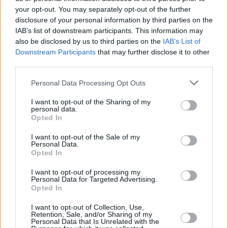
Jihlava)
your opt-out. You may separately opt-out of the further
06.08.2026 -
Bosch Powertrain s.r.o. • montážní dělník • mzda 44.700
disclosure of your personal information by third parties on the
týdenní zálohy na mzdu 2.000 Kč (Jihlava, okres Jihlava)
IAB’s list of downstream participants. This information may
... další nabídky zaměstnání
also be disclosed by us to third parties on the
IAB’s List of
Downstream Participants
that may further disclose it to other
Vybrané články
third parties.
Personal Data Processing Opt Outs
I want to opt-out of the Sharing of my
personal data.
Opted In
I want to opt-out of the Sale of my
Personal Data.
Opted In
Prima sport - co nabídne v prvním
Kdy a kde bude Prima sport k
vysílacím týdnu
naladění na Skylinku
I want to opt-out of processing my
Personal Data for Targeted Advertising.
Opted In
Parabola.cz
- web o satelitní, terestrické a kabelové televizi, © 2000–202
•
O webu parabola.cz
•
O souborech cookies
•
Inzerce
•
Kontakt
I want to opt-out of Collection, Use,
Retention, Sale, and/or Sharing of my
•
Dovolená u moře
•
Bazény
Personal Data that Is Unrelated with the