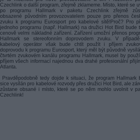
Czechlink o další program, zřejmě zklameme. Místo, které se u
po programu Hallmark v paketu Czechlink zřejmě zůs
obsazené původním provozovatelem pouze pro přenos čes
zvuku k programu Eurosport pro kabelové sítě!Proč? Pro p
jednoho programu (např. Hallmark) na družici Hot Bird bude 
cenově velmi nákladné zařízení. Zařízení umožní přenos pro
Hallmark se stereofonním doprovodem zvuku. V případě
kabelový operátor však bude chtít použít i příjem zvuko
doprovodu k programu Eurosport, který měl být původně vysíl
čtvrtém zvukovém kanálu programu Hallmark, musel by použí
příjem všech informací najednou dva drahé profesionální přij
Atlanta.
Pravděpodobně tedy dojde k situaci, že program Hallmark 
sice vysílán pro kabelové rozvody přes družici Hot Bird, ale zá
zůstane obsané i místo, které se po něm mohlo uvolnit v p
Czechlink!