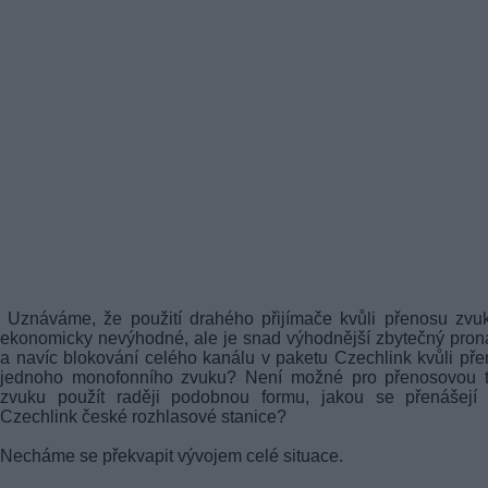
Uznáváme, že použití drahého přijímače kvůli přenosu zvu
ekonomicky nevýhodné, ale je snad výhodnější zbytečný pro
a navíc blokování celého kanálu v paketu Czechlink kvůli př
jednoho monofonního zvuku? Není možné pro přenosovou t
zvuku použít raději podobnou formu, jakou se přenášejí 
Czechlink české rozhlasové stanice?
Necháme se překvapit vývojem celé situace.