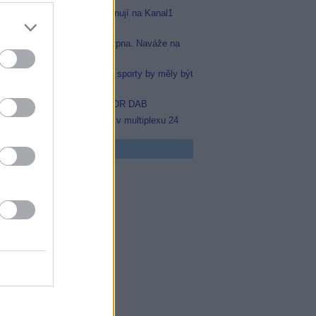
Arena Sport 1 a 2 se přejmenují na Kanal1
Sport a Kanal1 Xtra
Prima sport odstartuje 17. srpna. Naváže na
stanici Sporty TV
Nejvíce čtenářů si myslí, že sporty by měly být
na jednom místě
Black FM v multiplexu COLOR DAB
Prima Sport začala testovat v multiplexu 24
 program
5 Zázraky přírody
0 Chalupáři (4/11)
5 Všechnopárty
0 Královna Viktorie
5 Orel přistál
5 Instagram: trh marnosti
0 Mumie se vrací
5 Pacific Rim: Povstání