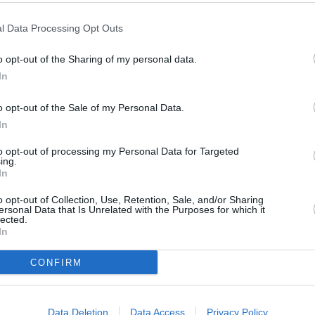
atu, bude v některých zemích poskytovatelům
l Data Processing Opt Outs
 atraktivní hardware, které pak mohou prodejci
níkům.
o opt-out of the Sharing of my personal data.
y Flat 8
Tooway Flat 12
Tooway Flat 18
Tooway Flat 18
In
ps
12 Mbps
18Mbps
18 Mbps
ps
4 Mbps
6 Mbps
6 Mbps
o opt-out of the Sale of my Personal Data.
16 GB
26 GB
50 GB
In
0
€39.90
€54.90
€89.90
TV
to opt-out of processing my Personal Data for Targeted
ing.
In
20:0
o opt-out of Collection, Use, Retention, Sale, and/or Sharing
21:2
ersonal Data that Is Unrelated with the Purposes for which it
R
22:0
lected.
In
20:0
21:4
CONFIRM
00:0
investicí
20:2
22:5
Data Deletion
Data Access
Privacy Policy