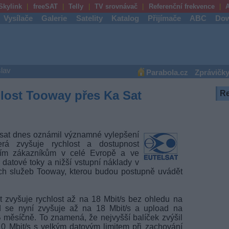
Skylink
freeSAT
Telly
TV srovnávač
Referenční frekvence
A
Vysílače
Galerie
Satelity
Katalog
Přijímače
ABC
Dow
lav
Parabola.cz
Zprávičk
hlost Tooway přes Ka Sat
R
elsat dnes oznámil významné vylepšení
erá zvyšuje rychlost a dostupnost
tním zákazníkům v celé Evropě a ve
 datové toky a nižší vstupní náklady v
ch služeb Tooway, kterou budou postupně uvádět
t zvyšuje rychlost až na 18 Mbit/s bez ohledu na
d se nyní zvyšuje až na 18 Mbit/s a upload na
B měsíčně. To znamená, že nejvyšší balíček zvýšil
10 Mbit/s s velkým datovým limitem při zachování