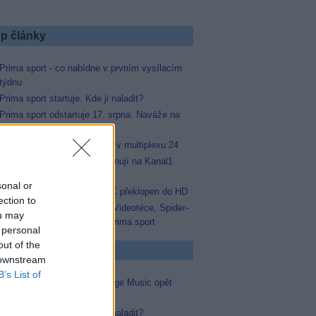
p články
Prima sport - co nabídne v prvním vysílacím
týdnu
Prima sport startuje. Kde ji naladit?
Prima sport odstartuje 17. srpna. Naváže na
stanici Sporty TV
Prima Sport začala testovat v multiplexu 24
Arena Sport 1 a 2 se přejmenují na Kanal1
Sport a Kanal1 Xtra
sonal or
Skylink: FILMBOX+ One SK překlopen do HD
ection to
MAGENTA TV: Novinka ve Videotéce, Spider-
ou may
Man maraton i nový kanál Prima sport
 personal
out of the
p známky
 downstream
B’s List of
Ochutnávka skončila. Vantage Music opět
opustil satelit
Prima sport startuje. Kde ji naladit?