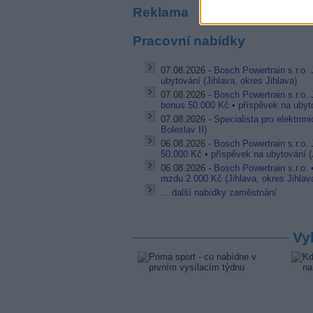
Reklama
Pracovní nabídky
07.08.2026 -
Bosch Powertrain s.r.o. 
ubytování (Jihlava, okres Jihlava)
07.08.2026 -
Bosch Powertrain s.r.o.
bonus 50.000 Kč • příspěvek na ubyto
07.08.2026 -
Specialista pro elektron
Boleslav II)
06.08.2026 -
Bosch Powertrain s.r.o.
50.000 Kč • příspěvek na ubytování (J
06.08.2026 -
Bosch Powertrain s.r.o.
mzdu 2.000 Kč (Jihlava, okres Jihlav
... další nabídky zaměstnání
Vy