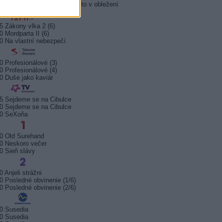
5 Policejní akademie 6: Město v obležení
5 Zákony vlka 2 (6)
0 Mordparta II (6)
0 Na vlastní nebezpečí
0 Profesionálové (3)
0 Profesionálové (4)
0 Duše jako kaviár
5 Sejdeme se na Cibulce
0 Sejdeme se na Cibulce
50 SeXoňa
0 Old Surehand
0 Neskoro večer
0 Sieň slávy
0 Anjeli strážni
0 Posledné obvinenie (1/6)
0 Posledné obvinenie (2/6)
0 Susedia
0 Susedia