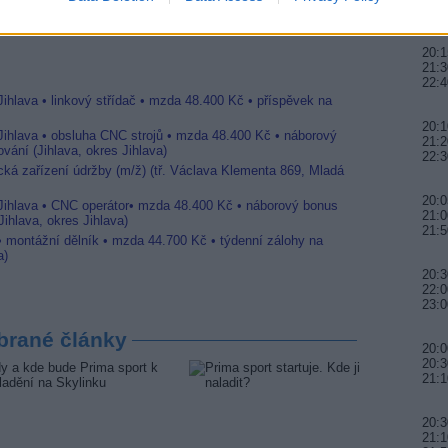
01:0
20:1
21:3
22:4
Jihlava • linkový střídač • mzda 48.400 Kč • příspěvek na
20:1
 Jihlava • obsluha CNC strojů • mzda 48.400 Kč • náborový
21:2
vání (Jihlava, okres Jihlava)
22:3
ická zařízení údržby (m/ž) (tř. Václava Klementa 869, Mladá
20:0
 Jihlava • CNC operátor• mzda 48.400 Kč • náborový bonus
21:0
ihlava, okres Jihlava)
21:
 • montážní dělník • mzda 44.700 Kč • týdenní zálohy na
a)
20:3
22:0
23:0
brané články
20:0
20:3
21:1
20:3
21:1