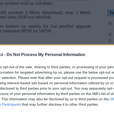
e rychlost sníží na 128 kbit/s.
žší rychlostí 2 Mbit/s (download), resp. 1 Mbit/s
To
dní cenu 19,90 eur měsíčně.
vým limitem na satelitu Ka Sat umožnil upgrade
- z modulace 8PSK na 16PSK.
cz -
Do Not Process My Personal Information
to opt-out of the sale, sharing to third parties, or processing of your per
formation for targeted advertising by us, please use the below opt-out s
r selection. Please note that after your opt-out request is processed y
eing interest-based ads based on personal information utilized by us or
disclosed to third parties prior to your opt-out. You may separately opt-
To
losure of your personal information by third parties on the IAB’s list of
. This information may also be disclosed by us to third parties on the
IA
Participants
that may further disclose it to other third parties.