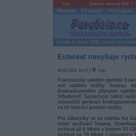
Tipy:
Sweet.tv slevový kód
Přehledy
ČS pakety
TV program
Parabola.cz
Sobota, 8. srpna 2026, svátek má Soběs
Eutelsat navyšuje ryc
05.07.2012 16:27
|
Tisk
Francouzský satelitní operátor Eut
své satelitní služby Tooway, kt
širokopásmového připojení sateli
Středomoří. Společnost nabízí vyšší
nejnovější generaci širokopásmový
na trh koncoví prodejci služby.
Pro zákazníky se ze satelitu Ka Sa
místo využívání Tooway. Downloa
rychlost až 6 Mbit/s s limitem 50 G
rychlost na 18 Mbit/s z původních 