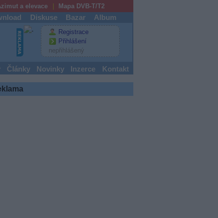
zimut a elevace
Mapa DVB-T/T2
nload
Diskuse
Bazar
Album
Registrace
Přihlášení
nepřihlášený
y
Články
Novinky
Inzerce
Kontakt
eklama