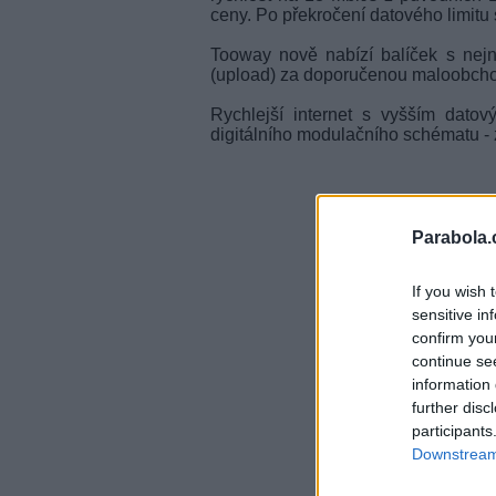
ceny. Po překročení datového limitu s
Tooway nově nabízí balíček s nejni
(upload) za doporučenou maloobcho
Rychlejší internet s vyšším dato
digitálního modulačního schématu 
Parabola.
If you wish 
sensitive in
confirm you
continue se
information 
further disc
participants
Downstream 