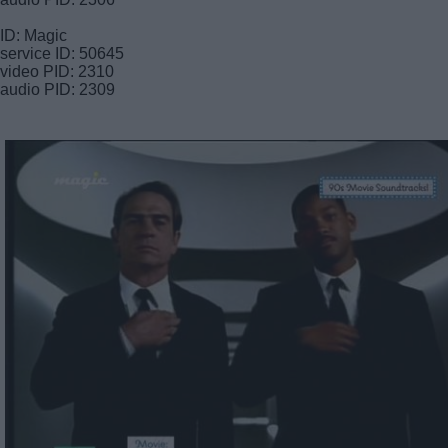
ID: Magic
service ID: 50645
video PID: 2310
audio PID: 2309