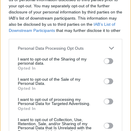
Slovenské rádio Best FM na satelitu Thor 6
your opt-out. You may separately opt-out of the further
Nový kanál TV JOJ s názvem WAU odstartuje 15.4.2013
disclosure of your personal information by third parties on the
Reklama
IAB’s list of downstream participants. This information may
also be disclosed by us to third parties on the
IAB’s List of
Pracovní nabídky
Downstream Participants
that may further disclose it to other
third parties.
07.08.2026 -
Bosch Powertrain s.r.o. Jihlava • linkový střídač • mzda
48.400 Kč • příspěvek na ubytování (Jihlava, okres Jihlava)
Personal Data Processing Opt Outs
07.08.2026 -
Bosch Powertrain s.r.o. Jihlava • obsluha CNC strojů • 
48.400 Kč • náborový bonus 50.000 Kč • příspěvek na ubytování (Jihl
I want to opt-out of the Sharing of my
okres Jihlava)
personal data.
07.08.2026 -
Specialista pro elektronická zařízení údržby (m/ž) (tř. Vá
Opted In
Klementa 869, Mladá Boleslav II)
06.08.2026 -
Bosch Powertrain s.r.o. Jihlava • CNC operátor• mzda 48
I want to opt-out of the Sale of my
Kč • náborový bonus 50.000 Kč • příspěvek na ubytování (Jihlava, ok
Personal Data.
Jihlava)
Opted In
06.08.2026 -
Bosch Powertrain s.r.o. • montážní dělník • mzda 44.700
týdenní zálohy na mzdu 2.000 Kč (Jihlava, okres Jihlava)
I want to opt-out of processing my
... další nabídky zaměstnání
Personal Data for Targeted Advertising.
Opted In
Vybrané články
I want to opt-out of Collection, Use,
Retention, Sale, and/or Sharing of my
Personal Data that Is Unrelated with the