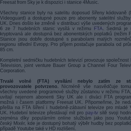
Freesat from Sky je k dispozici i stanice 4Music.
Všechny stanice byly na satelitu doposud šířeny kódovaně
Videoguard) a dostupné pouze pro abonenty satelitní služb
UK. Dnes došlo ke změně v distribuci výše uvedených progr
6 ze 7 hudebních stanic vysílá v režimu
FTA
. Sedmá je s
kryptovaná ale dostupná bez abonentských poplatků (režim 
Stanice jsou dobře dostupné s parabolami malých rozměrů
regionu střední Evropy. Pro příjem postačuje parabola od pr
85 cm.
Kompletní sedmičku hudebních televizí provozuje společnos
Television, joint venture Bauer Group a Channel Four Telev
Corporation.
Trvalé volné (FTA) vysílání nebylo zatím ze st
provozovatele potvrzeno.
Nicméně vše nasvědčuje tomu
všechny uvedené programové služby zůstanou v režimu FTA,
uvítají nejenom abonenti Sky UK ale i diváci FTA progra
možná i časem platformy Freesat UK. Připomeňme, že ned
přešla na FTA šíření i hudebně-zábavní televize pro mladé
UK. Hudební televize přestávají mít pro
pay-tv
sítě svoji hodn
zejména díky populárním online službám jako jsou Youtub
český Mixér, kde je dostupný bohatý výběr hudby bez poplatk
případě Youtube také v HD rozlišení.