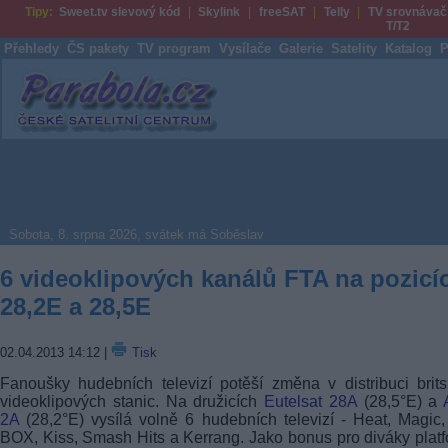
Tipy:
Sweet.tv slevový kód
Skylink
freeSAT
Telly
TV srovnávač
T/T2
Přehledy
ČS pakety
TV program
Vysílače
Galerie
Satelity
Katalog
P
Parabola.cz
Sobota, 8. srpna 2026, svátek má Soběslav
6 videoklipových kanálů FTA na pozicí
28,2E a 28,5E
02.04.2013 14:12
|
Tisk
Fanoušky hudebních televizí potěší změna v distribuci brit
videoklipových stanic. Na družicích
Eutelsat 28A
(28,5°E) a
2A
(28,2°E) vysílá volně 6 hudebních televizí - Heat, Magic
BOX, Kiss, Smash Hits a Kerrang. Jako bonus pro diváky plat