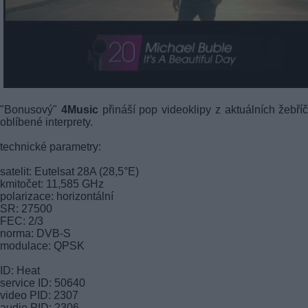
"Bonusový"
4Music
přináší pop videoklipy z aktuálních žebří
oblíbené interprety.
technické parametry:
satelit: Eutelsat 28A (28,5°E)
kmitočet: 11,585 GHz
polarizace: horizontální
SR: 27500
FEC: 2/3
norma: DVB-S
modulace: QPSK
ID: Heat
service ID: 50640
video PID: 2307
audio PID: 2306