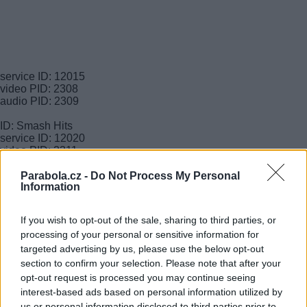
service ID: 12015
video PID: 2308
audio PID: 2309
ID: Smash Hits
service ID: 12020
video PID: 2311
audio PID: 2312
Parabola.cz -
Do Not Process My Personal
Information
redakce
If you wish to opt-out of the sale, sharing to third parties, or
processing of your personal or sensitive information for
FACEBOOK
TWITTER
targeted advertising by us, please use the below opt-out
section to confirm your selection. Please note that after your
Přečtěte si také
opt-out request is processed you may continue seeing
interest-based ads based on personal information utilized by
Travel Channel SD a HD s novým logem a grafikou
us or personal information disclosed to third parties prior to