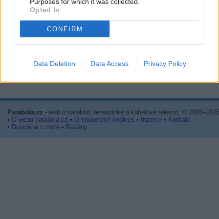
Purposes for which it was collected.
Opted In
CONFIRM
Data Deletion
Data Access
Privacy Policy
Prima sport - co nabídne v prvním
Kdy a kde bude Prima sport k
vysílacím týdnu
naladění na Skylinku
Parabola.cz
- web o satelitní, terestrické a kabelové televizi, © 2000–202
•
O webu parabola.cz
•
O souborech cookies
•
Inzerce
•
Kontakt
•
Dovolená u moře
•
Bazény