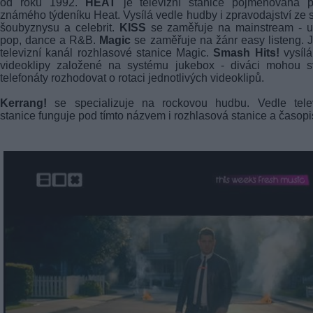
od roku 1992.
HEAT
je televizní stanice pojmenovaná p
známého týdeníku Heat. Vysílá vedle hudby i zpravodajství ze 
šoubyznysu a celebrit.
KISS
se zaměřuje na mainstream - u
pop, dance a R&B.
Magic
se zaměřuje na žánr easy listeng. 
televizní kanál rozhlasové stanice Magic.
Smash Hits!
vysílá
videoklipy založené na systému jukebox - diváci mohou s
telefonáty rozhodovat o rotaci jednotlivých videoklipů.
Kerrang!
se specializuje na rockovou hudbu. Vedle telev
stanice funguje pod tímto názvem i rozhlasová stanice a časopi