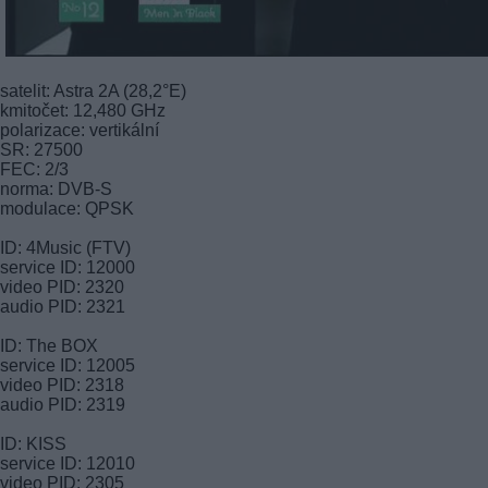
satelit: Astra 2A (28,2°E)
kmitočet: 12,480 GHz
polarizace: vertikální
SR: 27500
FEC: 2/3
norma: DVB-S
modulace: QPSK
ID: 4Music (FTV)
service ID: 12000
video PID: 2320
audio PID: 2321
ID: The BOX
service ID: 12005
video PID: 2318
audio PID: 2319
ID: KISS
service ID: 12010
video PID: 2305