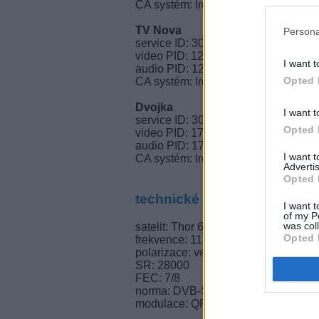
CA systém: Irdeto, Conax, Nagra M
TV Nova
Persona
service ID: 30117
video PID: 1201 (MPEG-2/SD)
I want t
audio PID: 1211 (MPEG)
Opted 
CA systém: Irdeto, Conax, Nagra M
Dvojka
I want t
service ID: 30127
Opted 
video PID: 1701 (MPEG-4/SD)
audio PID: 1714 (MPEG)
I want 
CA systém: Irdeto, Conax, Nagra M
Advertis
Opted 
technické parametry
I want t
of my P
was col
satelit: Thor 6 (0,8°W)
Opted 
frekvence: 11,766 GHz
polarizace: vertikální
SR: 28000
FEC: 7/8
norma: DVB-S
modulace: QPSK