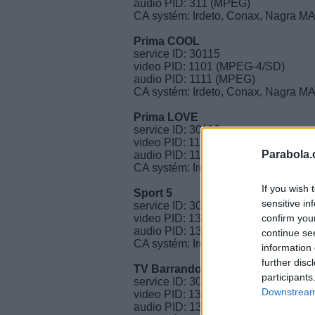
audio PID: 311 (MPEG)
CA systém: Irdeto, Conax, Nagra M
Prima COOL
service ID: 30115
video PID: 1101 (MPEG-4/SD)
audio PID: 1111 (MPEG)
CA systém: Irdeto, Conax, Nagra M
Prima LOVE
service ID: 30116
video PID: 1151 (MPEG-4/SD)
Parabola.
audio PID: 1161 (MPEG)
CA systém: Irdeto, Conax, Nagra M
If you wish 
Sport 5
sensitive in
service ID: 30120
confirm you
video PID: 1351 (MPEG-4/SD)
audio PID: 1361 (MPEG)
continue se
CA systém: Irdeto, Conax, Nagra M
information 
further disc
TV Barrandov
participants
service ID: 30119
Downstream 
video PID: 1301 (MPEG-4/SD)
audio PID: 1311 (MPEG)