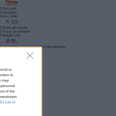
5 Den poté
0 Inkognito
5 Ano, šéfe!
0 Duše jako kaviár
5 Pozor, je ozbrojen!
5 Maigret (35)
5 Josef Klíma: Jak jsem přežil devadesátky
5 Cyranův ostrov (21, 22)
5 Badatelé
0 Ordinácia v Eifeli
sonal or
0 Komisár Montalbano
0 Vraždy vo Font-Romeu
ection to
ou may
0 Vitajte vo väzení
 personal
0 Fetiše socializmu
out of the
0 Fetiše socializmu
 downstream
B’s List of
0 Kukučka (23)
0 Kukučka (24)
0 Rodinné prípady