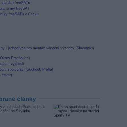
 nabídce freeSATu
 platformy freeSAT
zníky freeSATu v Česku
ny I jednotlivce pro montáž vánoční výzdoby (Slovenská
 (Okres Prachatice)
raha - východ)
dní spolupráci (Suchdol, Praha)
- sever)
brané články