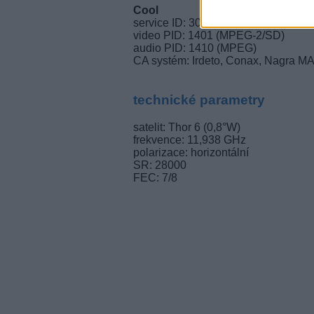
Cool
service ID: 30227/ 30228
video PID: 1401 (MPEG-2/SD)
audio PID: 1410 (MPEG)
CA systém: Irdeto, Conax, Nagra M
technické parametry
satelit: Thor 6 (0,8°W)
frekvence: 11,938 GHz
polarizace: horizontální
SR: 28000
FEC: 7/8