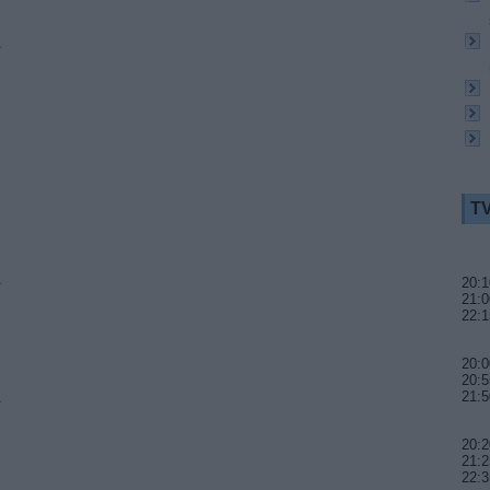
A
TV
A
20:1
21:0
22:1
20:0
20:5
A
21:5
20:2
21:2
22:3