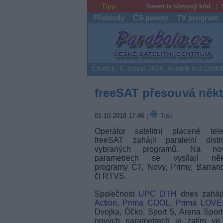
Tipy:
Sweet.tv slevový kód
Přehledy
ČS pakety
TV program
Parabola.cz
Čtvrtek, 6. srpna 2026, svátek má Oldři
freeSAT přesouvá někt
01.10.2018 17:46
|
Tisk
Operátor satelitní placené tele
freeSAT zahájil paralelní distri
vybraných programů. Na nov
parametrech se vysílají něk
programy ČT, Novy, Primy, Barran
či RTVS.
Společnost
UPC DTH
dnes zaháji
Action
,
Prima COOL
,
Prima LOVE
Dvojka, Óčko, Sport 5, Arena Sport
nových parametrech je zatím ve 