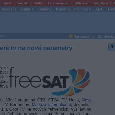
Skylink
freeSAT
Telly
TV srovnávač
Referenční frekvence
A
Vysílače
Galerie
Satelity
Katalog
Přijímače
ABC
Dow
ška
Parabola.cz
Zprávičk
eré tv na nové parametry
R
vize
buci
ých
teré
dova
la šíření programů ČT2, ČT24, TV Nova,
Nova
, TV Barrandov,
Markíza International
, Jednotka,
 1 a Cool TV na nových frekvencích. Vysílání na
zkušebním provozu, nicméně přístupová karta