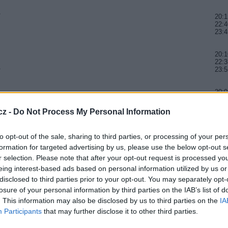
A
20:1
22:4
23:4
20:1
22:3
A
23:5
20:0
20:5
21:5
cz -
Do Not Process My Personal Information
A
20:3
to opt-out of the sale, sharing to third parties, or processing of your per
22:0
23:5
formation for targeted advertising by us, please use the below opt-out s
r selection. Please note that after your opt-out request is processed y
20:1
eing interest-based ads based on personal information utilized by us or
21:2
A
disclosed to third parties prior to your opt-out. You may separately opt-
21:5
losure of your personal information by third parties on the IAB’s list of
. This information may also be disclosed by us to third parties on the
IA
20:3
Participants
that may further disclose it to other third parties.
21:3
22:3