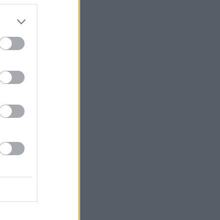
0 Území bílých králů (5)
5 Území bílých králů (6)
0 Advokátka Věra