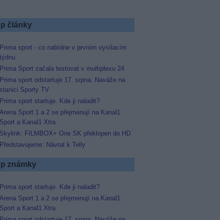
p články
Prima sport - co nabídne v prvním vysílacím
týdnu
Prima Sport začala testovat v multiplexu 24
Prima sport odstartuje 17. srpna. Naváže na
stanici Sporty TV
Prima sport startuje. Kde ji naladit?
Arena Sport 1 a 2 se přejmenují na Kanal1
Sport a Kanal1 Xtra
Skylink: FILMBOX+ One SK překlopen do HD
Představujeme: Návrat k Telly
p známky
Prima sport startuje. Kde ji naladit?
Arena Sport 1 a 2 se přejmenují na Kanal1
Sport a Kanal1 Xtra
Prima sport odstartuje 17. srpna. Naváže na