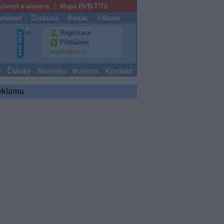
zimut a elevace
Mapa DVB-T/T2
nload
Diskuse
Bazar
Album
Registrace
Přihlášení
nepřihlášený
y
Články
Novinky
Inzerce
Kontakt
eklama