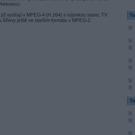
 frekvencí.
iž vysílají v MPEG-4 (H.264) s výjimkou stanic TV
To
u šířeny ještě ve starším formátu v MPEG-2.
To
A