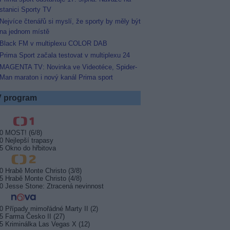
stanici Sporty TV
Nejvíce čtenářů si myslí, že sporty by měly být
na jednom místě
Black FM v multiplexu COLOR DAB
Prima Sport začala testovat v multiplexu 24
MAGENTA TV: Novinka ve Videotéce, Spider-
Man maraton i nový kanál Prima sport
 program
0 MOST! (6/8)
0 Nejlepší trapasy
5 Okno do hřbitova
0 Hrabě Monte Christo (3/8)
5 Hrabě Monte Christo (4/8)
0 Jesse Stone: Ztracená nevinnost
0 Případy mimořádné Marty II (2)
5 Farma Česko II (27)
5 Kriminálka Las Vegas X (12)