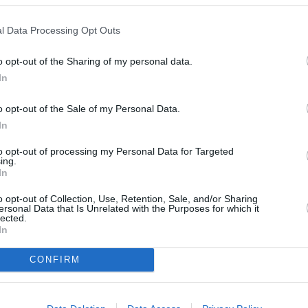
A
20:2
l Data Processing Opt Outs
21:2
22:3
o opt-out of the Sharing of my personal data.
In
A
o opt-out of the Sale of my Personal Data.
In
to opt-out of processing my Personal Data for Targeted
A
ing.
In
o opt-out of Collection, Use, Retention, Sale, and/or Sharing
ersonal Data that Is Unrelated with the Purposes for which it
lected.
In
CONFIRM