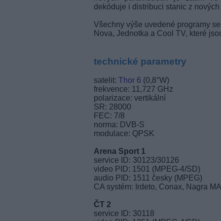
dekóduje i distribuci stanic z nových
Všechny výše uvedené programy se j
Nova, Jednotka a Cool TV, které jso
technické parametry
satelit:
Thor 6
(0,8°W)
frekvence: 11,727 GHz
polarizace: vertikální
SR: 28000
FEC: 7/8
norma: DVB-S
modulace: QPSK
Arena Sport 1
service ID: 30123/30126
video PID: 1501 (MPEG-4/SD)
audio PID: 1511 česky (MPEG)
CA systém: Irdeto, Conax, Nagra M
ČT 2
service ID: 30118