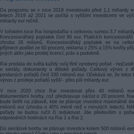
Do programu se v roce 2018 investovalo před 1,1 miliardy e
letech 2019 až 2021 se počítá s vyššími investicemi ve výš
miliardy eur ročně.
V loňském roce Rai hospodařila s celkovou sumou 3,7 miliardy
Koncesionářský poplatek činil 90 eur. Platících koncesionářů
zhruba 26 milionů. Koncesionářský poplatek se na celko
příjmech podílel ze 60 procent, reklama z 25% a 15% tvořily pří
jiných aktiv jako prodej licencí, práv a podobně.
Rai prodala do světa každý svůj třetí vyrobený pořad - nejčastěj
o seriály, dokumenty a dětské pořady. Celkový výnos z tě
prodaných pořadů činil 330 milionů eur. Očekává se, že letos
výnos z prodeje pořadů vyšší - přes půl miliardy eur.
V roce 2020 chce Rai investovat přes 40 milionů eu
dokumentární tvorby, což představuje nárůst o 20 procent. N
bude šetřit na zábavě, kde se plánuje investice maximálně d
milionů eur (zhruba o 40% méně než v minulých letech). Ně
pořady se budou ručit či redukovat. Jde především o pořa
odpoledních hodinách na Rai 1 a Rai 2.
Do seriálové tvorby se plánuje investice kolem 500 milionů eur
je zhruba stejná částka jako v minulých letech.