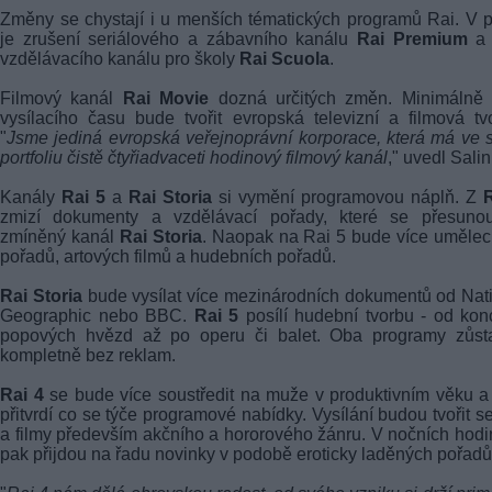
Změny se chystají i u menších tématických programů Rai. V 
je zrušení seriálového a zábavního kanálu
Rai Premium
a 
vzdělávacího kanálu pro školy
Rai Scuola
.
Filmový kanál
Rai Movie
dozná určitých změn. Minimálně
vysílacího času bude tvořit evropská televizní a filmová tv
"
Jsme jediná evropská veřejnoprávní korporace, která má ve
portfoliu čistě čtyřiadvaceti hodinový filmový kanál
," uvedl Salin
Kanály
Rai 5
a
Rai Storia
si vymění programovou náplň. Z
R
zmizí dokumenty a vzdělávací pořady, které se přesuno
zmíněný kanál
Rai Storia
. Naopak na Rai 5 bude více uměle
pořadů, artových filmů a hudebních pořadů.
Rai Storia
bude vysílat více mezinárodních dokumentů od Nat
Geographic nebo BBC.
Rai 5
posílí hudební tvorbu - od kon
popových hvězd až po operu či balet. Oba programy zůst
kompletně bez reklam.
Rai 4
se bude více soustředit na muže v produktivním věku a
přitvrdí co se týče programové nabídky. Vysílání budou tvořit se
a filmy především akčního a hororového žánru. V nočních hod
pak přijdou na řadu novinky v podobě eroticky laděných pořadů