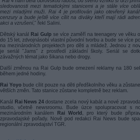
"
Rai 4 nám dělá obrovskou radost, od svého vzniku si drží prim
sledovanosti mezi tematickými stanicemi a je stále více obl
mezi mladými muži. Rai 4 je profilován jako otevřený kaná
cenzury a bude ještě více cílit na diváky kteří mají rádi adren
akci a vzrušení
," řekl Salini.
Dětský kanál
Rai Gulp
se více zaměří na teenagery ve věku 
do 15 let, zdvojnásobí vlastní původní tvorbu a bude se více po
na mezinárodních projektech pro děti a mládež. Jednou z no
je seriál "Jams" z prostředí základní školy. Seriál se dot
závažných témat jako šikana nebo drogy.
Další změnou na Rai Gulp bude omezení reklamy na 180 se
během jedné hodiny.
Rai Yoyo
bude cílit pouze na děti předškolního věku a zůstan
větších změn. Tato stanice zůstane kompletně bez reklam.
Kanál
Rai News 24
dostane zcela nový kabát a nové zpravod
studio, včetně newsroomu. Bude úzce spolupracovat s n
mezinárodním kanálem
Rai World
, pro který bude připra
zpravodajské pořady. Nově pod redakci Rai News bude spad
regionální zpravodajství TGR.