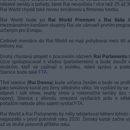
některé seriály a pořady, které Rai nevysílala i více než 25 až 30
Rai World chystá také novou seriálovou a filmovou tvorbu.
Rai World bude po
Rai World Premium
a
Rai Italia
tř
mezinárodním kanálem skupiny Rai ale zároveň prvním prog
určeným pro Evropu.
Celkové investice do Rai World se mají pohybovat mezi 60 
miliony eur.
Druhý chystaný projekt s pracovním názvem
Rai Parlamento
úzce spolupracovat s vládou (parlamentem) a bude sloužit
divákům, kteří se zajímají o politiku, státní správu a pod
Stanice bude také
FTA
.
Třetí stanice (
Rai Donna
) bude určena ženám a bude se profi
jako seriálový kanál pro ženy středního věku. Ve vysílání by se
objevit i talk show, reality show a nekonečné seriály (tzv.
opery). Stanice z důvodu omezení vysílacích práv k někt
pořadům nebude přes satelit vysílat FTA.
Rai World a Rai Parlamento by měly odstartovat během tohoto 
nejpozději v první polovině roku 2020. Ženský kanál začne vy
až ve druhé polovině příštího roku.