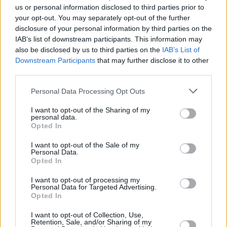
us or personal information disclosed to third parties prior to
FACEBOOK
TWITTER
your opt-out. You may separately opt-out of the further
disclosure of your personal information by third parties on the
Přečtěte si také
IAB’s list of downstream participants. This information may
also be disclosed by us to third parties on the
IAB’s List of
Dětská Tuty TV z ekonomických důvodů ukončila vysílání
Downstream Participants
that may further disclose it to other
Tajemné písmeno A v logu ruských stanic. Co znamená?
third parties.
TV Óčko přechází na Astře do MPEG-4
Personal Data Processing Opt Outs
Reklama
I want to opt-out of the Sharing of my
Pracovní nabídky
personal data.
Opted In
07.08.2026 -
Bosch Powertrain s.r.o. Jihlava • linkový střídač • mzda
I want to opt-out of the Sale of my
48.400 Kč • příspěvek na ubytování (Jihlava, okres Jihlava)
Personal Data.
07.08.2026 -
Bosch Powertrain s.r.o. Jihlava • obsluha CNC strojů • 
Opted In
48.400 Kč • náborový bonus 50.000 Kč • příspěvek na ubytování (Jihl
okres Jihlava)
I want to opt-out of processing my
07.08.2026 -
Specialista pro elektronická zařízení údržby (m/ž) (tř. Vá
Personal Data for Targeted Advertising.
Klementa 869, Mladá Boleslav II)
Opted In
06.08.2026 -
Bosch Powertrain s.r.o. Jihlava • CNC operátor• mzda 48
Kč • náborový bonus 50.000 Kč • příspěvek na ubytování (Jihlava, ok
Jihlava)
I want to opt-out of Collection, Use,
Retention, Sale, and/or Sharing of my
06.08.2026 -
Bosch Powertrain s.r.o. • montážní dělník • mzda 44.700