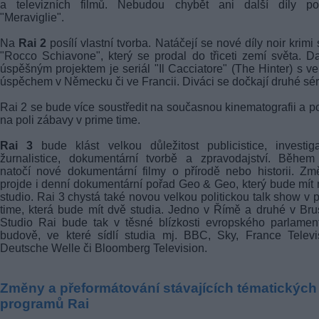
a televizních filmů. Nebudou chybět ani další díly po
"Meraviglie".
Na
Rai 2
posílí vlastní tvorba. Natáčejí se nové díly noir krimi 
"Rocco Schiavone", který se prodal do třiceti zemí světa. D
úspěšným projektem je seriál "Il Cacciatore" (The Hinter) s v
úspěchem v Německu či ve Francii. Diváci se dočkají druhé sér
Rai 2 se bude více soustředit na současnou kinematografii a pos
na poli zábavy v prime time.
Rai 3
bude klást velkou důležitost publicistice, investiga
žurnalistice, dokumentární tvorbě a zpravodajství. Během
natočí nové dokumentární filmy o přírodě nebo historii. Z
projde i denní dokumentární pořad Geo & Geo, který bude mít
studio. Rai 3 chystá také novou velkou politickou talk show v 
time, která bude mít dvě studia. Jedno v Římě a druhé v Bru
Studio Rai bude tak v těsné blízkosti evropského parlamen
budově, ve které sídlí studia mj. BBC, Sky, France Televi
Deutsche Welle či Bloomberg Television.
Změny a přeformátování stávajících tématických
programů Rai