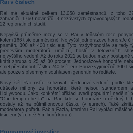
Rai v číslech
Rai má aktuálně celkem 13.058 zaměstnanců, z toho 3
zahraničí, 1760 novinářů, 8 nezávislých zpravodajských reda
22 regionálních studií.
Nejvyšší průměrné mzdy se v Rai v loňském roce pohybo
kolem 166 tisíc eur měsíčně. Nejvyšší jednorázové honoráře čin
průměru 300 až 400 tisíc eur. Tyto mzdy/honoráře se tedy t
především moderátorů, umělců, hostů v televizních sh
nejvyššího vedení. Až do roku 2021 se budou mzdy postupně
krátit zhruba o 25 až 30 procent. Jednorázové honoráře ne
smět přesáhnout částku 240 tisíc eur. Pouze výjimečně 300 tisí
ale pouze s písemným souhlasem generálního ředitele.
Nový šéf Rai ostře kritizoval předchozí vedení, podle kt
utrácelo miliony za honoráře, které nejsou standardem a
Hollywoodu. Jako konkrétní příklad uvedl populární nedělní 
"Che tempo che fa" na Rai, kde se honoráře u některých h
dostaly až na půlmilionovou částku (v eurech). Také zkriti
moderátora pořadu Fabia Fazia, kterému Rai vyplácí měsíčn
tisíc eur (více než 5 milionů korun).
Programové investice