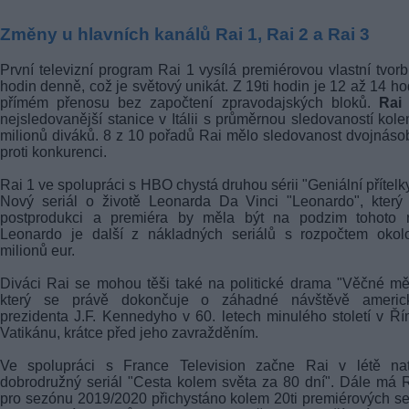
Změny u hlavních kanálů Rai 1, Rai 2 a Rai 3
První televizní program Rai 1 vysílá premiérovou vlastní tvor
hodin denně, což je světový unikát. Z 19ti hodin je 12 až 14 ho
přímém přenosu bez započtení zpravodajských bloků.
Rai
nejsledovanější stanice v Itálii s průměrnou sledovaností kole
milionů diváků. 8 z 10 pořadů Rai mělo sledovanost dvojnás
proti konkurenci.
Rai 1 ve spolupráci s HBO chystá druhou sérii "Geniální přítelk
Nový seriál o životě Leonarda Da Vinci "Leonardo", který
postprodukci a premiéra by měla být na podzim tohoto r
Leonardo je další z nákladných seriálů s rozpočtem okol
milionů eur.
Diváci Rai se mohou těši také na politické drama "Věčné mě
který se právě dokončuje o záhadné návštěvě americ
prezidenta J.F. Kennedyho v 60. letech minulého století v Ř
Vatikánu, krátce před jeho zavražděním.
Ve spolupráci s France Television začne Rai v létě nat
dobrodružný seriál "Cesta kolem světa za 80 dní". Dále má 
pro sezónu 2019/2020 přichystáno kolem 20ti premiérových se