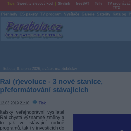
Tipy:
Sweet.tv slevový kód
Skylink
freeSAT
Telly
TV srovnávač
T/T2
Přehledy
ČS pakety
TV program
Vysílače
Galerie
Satelity
Katalog
P
Parabola.cz
Sobota, 8. srpna 2026, svátek má Soběslav
Rai (r)evoluce - 3 nové stanice,
přeformátování stávajících
12.03.2019 21:16
|
Tisk
Italský veřejnoprávní vysílatel
Rai chystá významné změny a
to jak ve stávající rodině
programů, tak i v investicích do