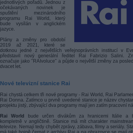
jednotlivých pořadů. Jednou z
očekávaných novinek je
spuštění mezinárodního
programu Rai World, který
bude vysílán v anglickém
jazyce.
Plány a změny pro období
2019 až 2021, které se
dotknou jedné z největších veřejnoprávních institucí v Ev
představil nový generální ředitel Rai Fabrizio Salini. Z
označuje jako "RAIvoluce" a půjde o největší změny za posle
dvacet let.
Nové televizní stanice Rai
Rai chystá celkem tři nové programy - Rai World, Rai Parlame
Rai Donna. Zatímco u prvně uvedené stanice je název chyst
projektu jistý, zbývající dva programy mají jen zatím pracovní n
Rai World
bude určen divákům za hranicemi Itálie a 
kompletně v angličtině. Stanice má mít charakter mainstre
televize. Nemají tedy chybět zprávy, zábava, filmy a seriály. St
má také hojně čerpat z archívu Rai a na obrazovce se mají ob