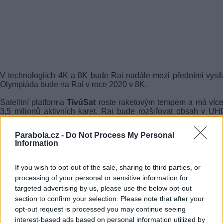
V technologiích 4K a 8K bude Rai nadále mezi předními vysíla
Olympiáda bude na Rai v roce 2020 v 8K.
Satelitní platforma
TivúSat
roste raketovým tempem a má víc
3,5 milionů aktivních karet. Rai bude rozšiřovat obsah v U
programu Rai 4K a po rozšíření kapacity by měly vzniknout dal
programy. Se satelitním operátorem Eutelsat již vyjed
Parabola.cz -
Do Not Process My Personal
pronájem nového transpondéru pro nové HD a UHD programy.
Information
V článku byly použity výňatky z rozhovoru s generálním ředi
Salinim která proběhla na tiskové konferenci.
If you wish to opt-out of the sale, sharing to third parties, or
processing of your personal or sensitive information for
připraveno ve spolupráci s franck
targeted advertising by us, please use the below opt-out
section to confirm your selection. Please note that after your
redakce
opt-out request is processed you may continue seeing
interest-based ads based on personal information utilized by