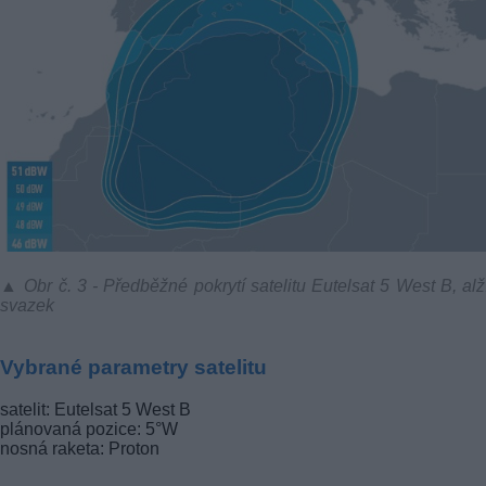
▲ Obr č. 3 - Předběžné pokrytí satelitu Eutelsat 5 West B, alž
svazek
Vybrané parametry satelitu
satelit: Eutelsat 5 West B
plánovaná pozice: 5°W
nosná raketa: Proton