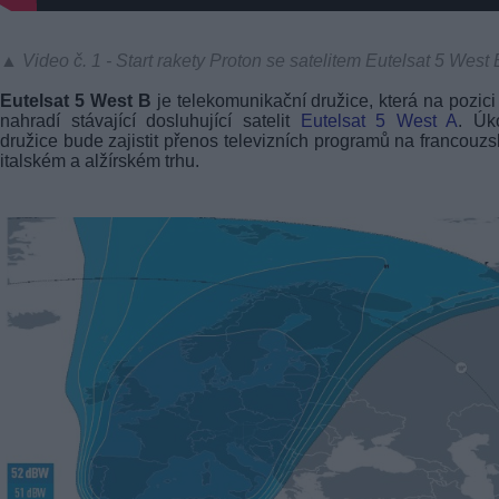
▲ Video č. 1 - Start rakety Proton se satelitem Eutelsat 5 West 
Eutelsat 5 West B
je telekomunikační družice, která na pozic
nahradí stávající dosluhující satelit
Eutelsat 5 West A
. Úk
družice bude zajistit přenos televizních programů na francouz
italském a alžírském trhu.