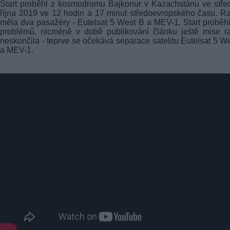
Start proběhl z kosmodromu Bajkonur v Kazachstánu ve stře
října 2019 ve 12 hodin a 17 minut středoevropského času. R
měla dva pasažéry - Eutelsat 5 West B a MEV-1. Start proběh
problémů, nicméně v době publikování článku ještě mise r
neskončila - teprve se očekává separace satelitu Eutelsat 5 W
a MEV-1.