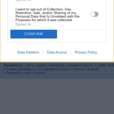
I want to opt-out of Collection, Use,
Retention, Sale, and/or Sharing of my
Personal Data that Is Unrelated with the
Purposes for which it was collected.
Opted In
CONFIRM
Prima sport - co nabídne v prvním
Kdy a kde bude Prima sport k
vysílacím týdnu
naladění na Skylinku
Data Deletion
Data Access
Privacy Policy
Parabola.cz
- web o satelitní, terestrické a kabelové televizi, © 2000–202
•
O webu parabola.cz
•
O souborech cookies
•
Inzerce
•
Kontakt
•
Dovolená u moře
•
Bazény