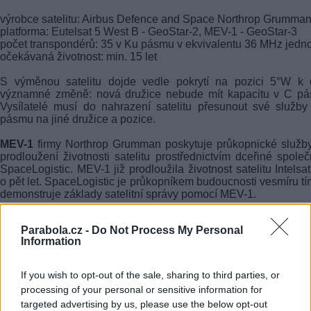
výrobce satelitu: Airbus Defence and Space Northrop Grumma
platforma: Eutelsat 5 West B - GeoStar-2, MEV-1 - GeoStar-3
počet transpondérů: 35 v Ku pásmu v ekvivalentu 36 MHz jedn
očekávaná životnost: min. 15 let
S výměnou satelitu dojde vedle pokrytí na pozici 5°W k d
významné změně: nová družice nebude mít kapacitu v C pá
Vysílatelé musí do nahrazení satelitu přesunout své služb
pásmu na jiné družice a pozice.
MEV-1
firmy Northrop Grumman poskytuje průkopnické služb
prodloužení životnosti satelitu prostřednictvím dceřiné společ
SpaceLogistic. MEV-1 již prodloužila životnost satelitu Intelsa
o pět let. SpaceLogistic je průkopníkem budoucnosti vesmíru tí
demonstruje základy satelitní správy pomocí MEV-1.
redakce
Parabola.cz -
Do Not Process My Personal
Information
FACEBOOK
TWITTER
If you wish to opt-out of the sale, sharing to third parties, or
processing of your personal or sensitive information for
Přečtěte si také
targeted advertising by us, please use the below opt-out