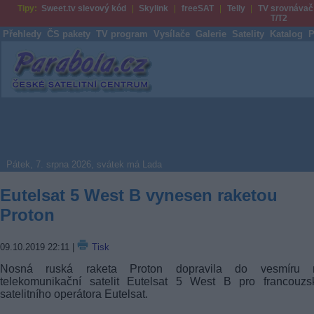
Tipy:
Sweet.tv slevový kód
Skylink
freeSAT
Telly
TV srovnávač
T/T2
Přehledy
ČS pakety
TV program
Vysílače
Galerie
Satelity
Katalog
P
Parabola.cz
Pátek, 7. srpna 2026, svátek má Lada
Eutelsat 5 West B vynesen raketou
Proton
09.10.2019 22:11
|
Tisk
Nosná ruská raketa Proton dopravila do vesmíru 
telekomunikační satelit Eutelsat 5 West B pro francouzs
satelitního operátora Eutelsat.