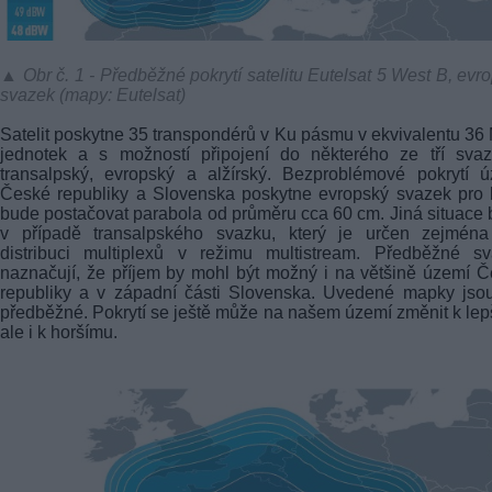
▲ Obr č. 1 - Předběžné pokrytí satelitu Eutelsat 5 West B, evr
svazek (mapy: Eutelsat)
Satelit poskytne 35 transpondérů v Ku pásmu v ekvivalentu 3
jednotek a s možností připojení do některého ze tří svaz
transalpský, evropský a alžírský. Bezproblémové pokrytí 
České republiky a Slovenska poskytne evropský svazek pro 
bude postačovat parabola od průměru cca 60 cm. Jiná situace
v případě transalpského svazku, který je určen zejména
distribuci multiplexů v režimu multistream. Předběžné sv
naznačují, že příjem by mohl být možný i na většině území 
republiky a v západní části Slovenska. Uvedené mapky jso
předběžné. Pokrytí se ještě může na našem území změnit k le
ale i k horšímu.