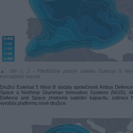
▲ Obr č. 2 - Předběžné pokrytí satelitu Eutelsat 5 Wes
transalpský svazek
Družici Eutelsat 5 West B dodaly společnosti Airbus Defenc
Space a Northrop Grumman Innovation Systems (NGIS). Ai
Defence and Space zhotovila satelitní kapacitu, zatímco 
vyrobila platformu nové družice.