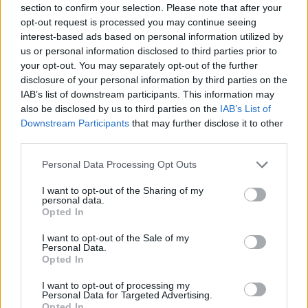
section to confirm your selection. Please note that after your
Falcon 9 vynesl satelit Amos 17, Ariane 5 družici Intelsat 39
opt-out request is processed you may continue seeing
Eutelsat 7C vynesen raketou Ariane 5
interest-based ads based on personal information utilized by
Jamal 601 vynesen nosnou raketou Proton
us or personal information disclosed to third parties prior to
your opt-out. You may separately opt-out of the further
Reklama
disclosure of your personal information by third parties on the
IAB’s list of downstream participants. This information may
Pracovní nabídky
also be disclosed by us to third parties on the
IAB’s List of
Downstream Participants
that may further disclose it to other
06.08.2026 -
Bosch Powertrain s.r.o. Jihlava • CNC operátor• mzda 48
Kč • náborový bonus 50.000 Kč • příspěvek na ubytování (Jihlava, ok
third parties.
Jihlava)
06.08.2026 -
Bosch Powertrain s.r.o. • montážní dělník • mzda 44.700
Personal Data Processing Opt Outs
týdenní zálohy na mzdu 2.000 Kč (Jihlava, okres Jihlava)
06.08.2026 -
Bosch Powertrain s.r.o. Jihlava • práce ve skladu • mzda
I want to opt-out of the Sharing of my
48.400 Kč • náborový bonus 50.000 Kč • ubytování (Jihlava, okres Jih
personal data.
06.08.2026 -
Bosch Powertrain s.r.o. Jihlava • střídač • mzda 48.400 
Opted In
příspěvek na ubytování (Jihlava, okres Jihlava)
06.08.2026 -
Bosch Powertrain s.r.o. • seřizování strojů • mzda 48.400
I want to opt-out of the Sale of my
náborový bonus 100.000 Kč • ubytování (Jihlava, okres Jihlava)
Personal Data.
... další nabídky zaměstnání
Opted In
I want to opt-out of processing my
Personal Data for Targeted Advertising.
Vybrané články
Opted In