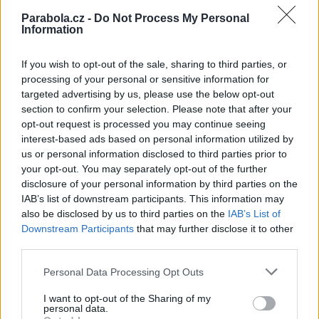
Parabola.cz -
Do Not Process My Personal
CNN Prima News startuje kampaň. Buďte u toho!
Information
Přední ukrajinské programy zakódovány. Co je potřeba vědět
Eutelsat 9B zaktivoval italský svazek u dalších TP a zarušil ukrajinsk
programy
If you wish to opt-out of the sale, sharing to third parties, or
processing of your personal or sensitive information for
Reklama
targeted advertising by us, please use the below opt-out
section to confirm your selection. Please note that after your
Pracovní nabídky
opt-out request is processed you may continue seeing
interest-based ads based on personal information utilized by
05.08.2026 -
Zámečník / Mechanik (Praha - východ)
us or personal information disclosed to third parties prior to
05.08.2026 -
Měřící technik - elektro (Okres Prachatice)
your opt-out. You may separately opt-out of the further
05.08.2026 -
Manažer/ka pro mezinárodní spolupráci (Suchdol, Praha)
disclosure of your personal information by third parties on the
05.08.2026 -
Technik kontroly (Plzeň - sever)
IAB’s list of downstream participants. This information may
05.08.2026 -
Cyber Security Consultant (Nusle, Praha)
also be disclosed by us to third parties on the
IAB’s List of
... další nabídky zaměstnání
Downstream Participants
that may further disclose it to other
third parties.
Vybrané články
Personal Data Processing Opt Outs
I want to opt-out of the Sharing of my
personal data.