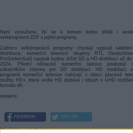
Není vyloučeno, že se k tomuto kroku přidá i seste
veřejnoprávní ZDF s jejími programy.
Zatímco veřejnoprávní programy chystají vypnutí satelitn
distribuce, komerční televizní skupiny RTL Deutschla
ProSiebenSat1 naopak budou držet SD a HD distribuci až do
2024. Přední německé komerční stanice poskytují 
zákazníkům zdarma jen SD distribuci. HD modulaci s
programů komerční televize nabízejí v rámci placené tele
služby HD+, která vedle HD dodává i obsah v UHD rozlišen
formátu 4K.
redakce
FACEBOOK
TWITTER
Přečtěte si také