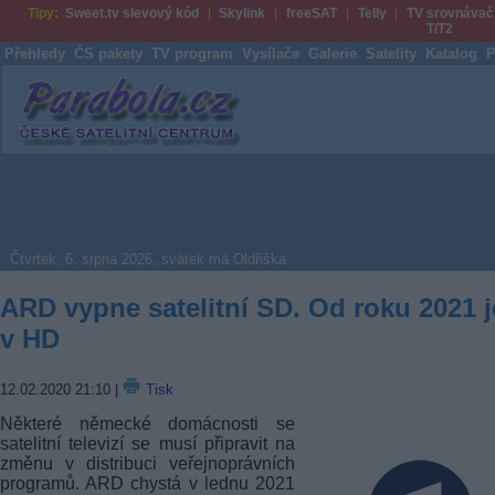
Tipy:
Sweet.tv slevový kód
Skylink
freeSAT
Telly
TV srovnávač
T/T2
Přehledy
ČS pakety
TV program
Vysílače
Galerie
Satelity
Katalog
P
Parabola.cz
Čtvrtek, 6. srpna 2026, svátek má Oldřiška
ARD vypne satelitní SD. Od roku 2021 
v HD
12.02.2020 21:10
|
Tisk
Některé německé domácnosti se
satelitní televizí se musí připravit na
změnu v distribuci veřejnoprávních
programů. ARD chystá v lednu 2021