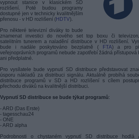
vypnout stanice v klasickém SD
rozlišení. Poté budou programy
dostupné jen v technicky kvalitnějším
přenosu - v HD rozlišení (
HDTV
).
Pro některé televizní diváky to bude
znamenat investici do nového set top boxu či televizor
satelitním tunerem a naladění distribuce v HD rozlišení. Vys
bude i nadále poskytováno bezplatně (
FTA
) a pro př
veřejnoprávních programů nebude zapotřebí žádná přístupová 
ani předplatné.
Pro vysílatele bude vypnutí SD distribuce představovat zn
úsporu nákladů za distribuci signálu. Aktuálně probíhá sou
distribuce programů v SD a HD rozlišení s cílem postup
přechodu diváků na kvalitnější distribuci.
Vypnutí SD distribuce se bude týkat programů
:
- ARD (Das Erste)
- tagesschau24
- ONE
- ARD alpha
Podrobnosti o chystaném vypnutí SD distribuce hodlá