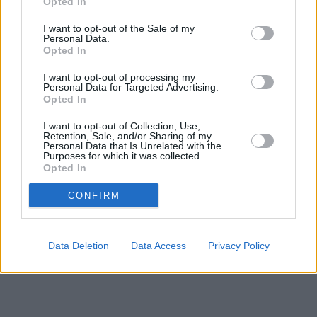
Opted In
I want to opt-out of the Sale of my
Personal Data.
Opted In
Kdy a kde bude Prima sport k
Prima sport - co nabídne v prvním
I want to opt-out of processing my
naladění na Skylinku
vysílacím týdnu
Personal Data for Targeted Advertising.
Opted In
I want to opt-out of Collection, Use,
Parabola.cz
- web o satelitní, terestrické a kabelové televizi, © 2000–202
Retention, Sale, and/or Sharing of my
•
O webu parabola.cz
•
O souborech cookies
•
Inzerce
•
Kontakt
Personal Data that Is Unrelated with the
Purposes for which it was collected.
•
Dovolená u moře
•
Bazény
Opted In
CONFIRM
Data Deletion
Data Access
Privacy Policy