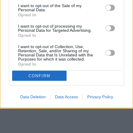
I want to opt-out of the Sale of my
Personal Data.
Opted In
I want to opt-out of processing my
Personal Data for Targeted Advertising.
Opted In
Prima sport - co nabídne v prvním
Kdy a kde bude Prima sport k
vysílacím týdnu
naladění na Skylinku
I want to opt-out of Collection, Use,
Retention, Sale, and/or Sharing of my
Personal Data that Is Unrelated with the
Purposes for which it was collected.
Opted In
Parabola.cz
- web o satelitní, terestrické a kabelové televizi, © 2000–202
•
O webu parabola.cz
•
O souborech cookies
•
Inzerce
•
Kontakt
•
Dovolená u moře
•
Bazény
CONFIRM
Data Deletion
Data Access
Privacy Policy