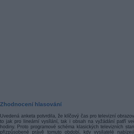
Zhodnocení hlasování
Uvedená anketa potvrdila, že klíčový čas pro televizní obrazo
to jak pro lineární vysílání, tak i obsah na vyžádání patří ve
hodiny. Proto programové schéma klasických televizních stan
přizpůsobené právě tomuto období, kdy vysílatelé nabízej