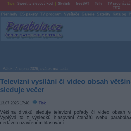
Tipy:
Sweet.tv slevový kód
Skylink
freeSAT
Telly
TV srovnávač
T/T2
Přehledy
ČS pakety
TV program
Vysílače
Galerie
Satelity
Katalog
P
Parabola.cz
Pátek, 7. srpna 2026, svátek má Lada
Televizní vysílání či video obsah většin
sleduje večer
13.07.2025 17:46
|
Tisk
Většina diváků sleduje televizní pořady či video obsah v
Vyplývá to z výsledků hlasování čtenářů webu parabola.
nedávno uzavřeném hlasování.