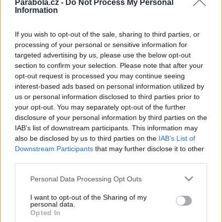
Parabola.cz -
Do Not Process My Personal
Domácnosti využívají více způsobů příjmu televizních programů
Information
Reklama
If you wish to opt-out of the sale, sharing to third parties, or
Pracovní nabídky
processing of your personal or sensitive information for
targeted advertising by us, please use the below opt-out
section to confirm your selection. Please note that after your
07.08.2026 -
Bosch Powertrain s.r.o. Jihlava • linkový střídač • mzda
48.400 Kč • příspěvek na ubytování (Jihlava, okres Jihlava)
opt-out request is processed you may continue seeing
07.08.2026 -
Bosch Powertrain s.r.o. Jihlava • obsluha CNC strojů • 
interest-based ads based on personal information utilized by
48.400 Kč • náborový bonus 50.000 Kč • příspěvek na ubytování (Jihl
us or personal information disclosed to third parties prior to
okres Jihlava)
your opt-out. You may separately opt-out of the further
07.08.2026 -
Specialista pro elektronická zařízení údržby (m/ž) (tř. Vá
Klementa 869, Mladá Boleslav II)
disclosure of your personal information by third parties on the
06.08.2026 -
Bosch Powertrain s.r.o. Jihlava • CNC operátor• mzda 48
IAB’s list of downstream participants. This information may
Kč • náborový bonus 50.000 Kč • příspěvek na ubytování (Jihlava, ok
also be disclosed by us to third parties on the
IAB’s List of
Jihlava)
Downstream Participants
that may further disclose it to other
06.08.2026 -
Bosch Powertrain s.r.o. • montážní dělník • mzda 44.700
týdenní zálohy na mzdu 2.000 Kč (Jihlava, okres Jihlava)
third parties.
... další nabídky zaměstnání
Personal Data Processing Opt Outs
I want to opt-out of the Sharing of my
Vybrané články
personal data.
Opted In