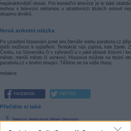
nejatraktivnější obsah. Pro komerční televize je to také období
mohou s televizní reklamou v atraktivních titulech oslovit nej
skupinu diváků.
Nová anketní otázka
Po uzavření hlasování jsme pro čtenáře webu parabola.cz připr
další možnost k vyjádření. Tentokrát nás zajímá, kde žijete. 
Česku, na Slovensku či v zahraničí a v jaké oblasti (hlavní / kr
město, menší město či venkov). Hlasovat můžete na titulní st
parabola.cz v levém sloupci. Těšíme se na vaše hlasy.
redakce
FACEBOOK
TWITTER
Přečtěte si také
Televizní sledovanost během blackoutu
V hlavní roli televizor: velká obrazovka doma stále slouží hlavně ke
sledování TV obsahu