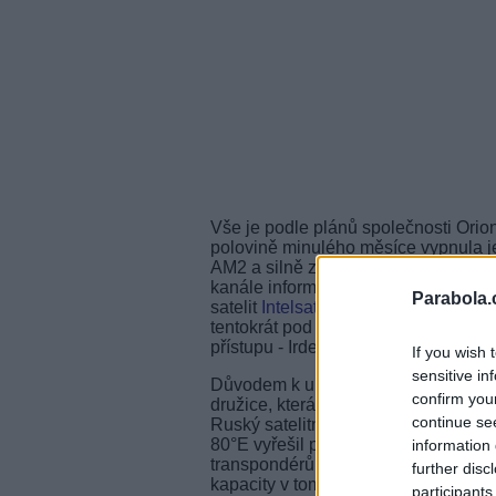
Vše je podle plánů společnosti Orio
polovině minulého měsíce vypnula j
AM2 a silně zredukovala svoji progr
kanále informovala o potřebě přelad
Parabola.
satelit
Intelsat 15
, který se stává ne
tentokrát pod novým názvem
Kontin
přístupu - Irdeto.
If you wish 
sensitive in
Důvodem k ukončení vysílání
Viva 
confirm you
družice, která již neumožňuje celode
continue se
Ruský satelitní operátor RSCC, provo
80°E vyřešil pouze částečně novým 
information 
transpondérů v C pásmu. Kapacitu 
further disc
kapacity v tomto pásmu.
participants