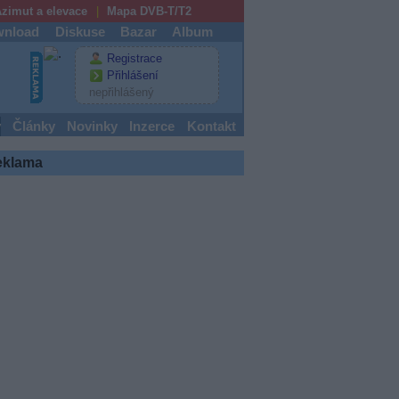
zimut a elevace
Mapa DVB-T/T2
nload
Diskuse
Bazar
Album
Registrace
Přihlášení
nepřihlášený
y
Články
Novinky
Inzerce
Kontakt
eklama