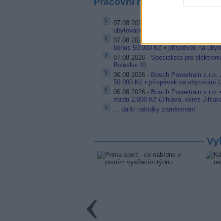
Pracovní nabídky
07.08.2026 -
Bosch Powertrain s.r.o. 
ubytování (Jihlava, okres Jihlava)
07.08.2026 -
Bosch Powertrain s.r.o.
bonus 50.000 Kč • příspěvek na ubyto
07.08.2026 -
Specialista pro elektron
Boleslav II)
06.08.2026 -
Bosch Powertrain s.r.o.
50.000 Kč • příspěvek na ubytování (J
06.08.2026 -
Bosch Powertrain s.r.o.
mzdu 2.000 Kč (Jihlava, okres Jihlav
... další nabídky zaměstnání
Vy