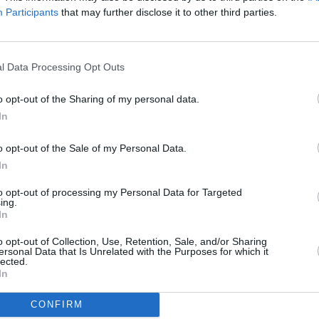
Participants
that may further disclose it to other third parties.
va TV, který byl odpojen:
 GHz, pol. H, SR 44948, FEC 5/6, DVB-S/QPSK
To
l Data Processing Opt Outs
R
o opt-out of the Sharing of my personal data.
In
o opt-out of the Sale of my Personal Data.
alík MIX a TV Nitričku
In
tbale ve 3D
íjmu na Českobudějovicku.
to opt-out of processing my Personal Data for Targeted
ing.
In
ivacom
o opt-out of Collection, Use, Retention, Sale, and/or Sharing
ersonal Data that Is Unrelated with the Purposes for which it
y-tv Vivacom
TV
lected.
 30.6. skončí
In
CONFIRM
20:0
21:2