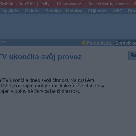
Skylink
freeSAT
Telly
TV srovnávač
Referenční frekvence
A
Vysílače
Galerie
Satelity
Katalog
Přijímače
ABC
Dow
lav
Parabola.cz
Zprávičk
TV ukončila svůj provoz
R
a TV
ukončila dnes svoji činnost. Na ruském
M2 byl odpojen druhý z multiplexů této platformy.
ojen v polovině června letošního roku.