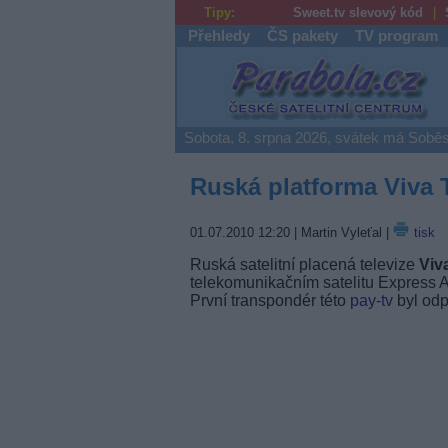
Tipy:
Sweet.tv slevový kód
Přehledy
ČS pakety
TV program
Parabola.cz
Sobota, 8. srpna 2026, svátek má Soběs
Ruská platforma Viva 
01.07.2010 12:20
| Martin Vyleťal |
tisk
Ruská satelitní placená televize
Viv
telekomunikačním satelitu Express A
První transpondér této
pay-tv
byl odp