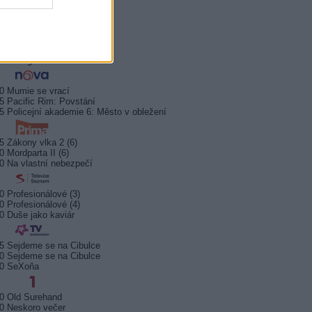
5 Všechnopárty
0 Královna Viktorie
5 Orel přistál
5 Instagram: trh marnosti
0 Mumie se vrací
5 Pacific Rim: Povstání
5 Policejní akademie 6: Město v obležení
5 Zákony vlka 2 (6)
0 Mordparta II (6)
0 Na vlastní nebezpečí
0 Profesionálové (3)
0 Profesionálové (4)
0 Duše jako kaviár
5 Sejdeme se na Cibulce
0 Sejdeme se na Cibulce
50 SeXoňa
0 Old Surehand
0 Neskoro večer