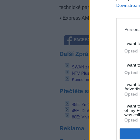
Downstream 
technické parametry transpondéru Vi
• Express AM2 (80°E), freq. 11,044
Persona
FACEBOOK
TWITTE
I want t
Opted 
Další Zprávičky
I want t
SWAN zaradil do digitálnej TV nový b
Opted 
NTV Plus přinese přenosy z MS ve fo
Konec analogu. Nové možnosti DX př
I want 
Advertis
Přečtěte si také
Opted 
45E: Změna symbol rate u paketu V
I want t
of my P
45E: Druhý transpondér bulharské pa
was col
80E: Viva TV zredukovala nabídku. K
Opted 
Reklama