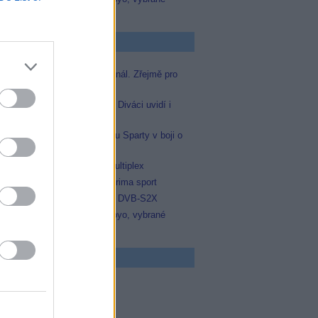
zápasy na TV Dajto
p Zprávičky
Skylink spustil nový Test kanál. Zřejmě pro
Prima sport
Oneplay zařadí Prima sport. Diváci uvidí i
zápas Sparty proti Lyonu
Prima sport odvysílá i odvetu Sparty v boji o
Ligu mistrů
Operátor Du převzal další multiplex
Antik TV potvrdil zařazení Prima sport
Televisa Networks přešla na DVB-S2X
Niké liga opět komplet na Voyo, vybrané
zápasy na TV Dajto
 program
5 Zázraky přírody
0 Chalupáři (4/11)