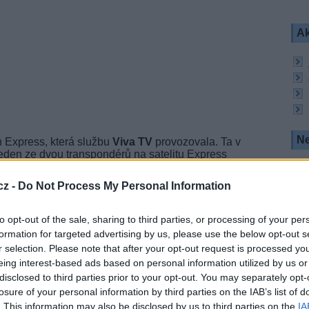
Ak
Ne
n Express, která službu
Viva TV
provozovala. Ta v
eden ze dvou transpondérů na satelitu Express
amovou nabídku na pozici 80°E a diváky na info
ění na nedalekou pozici 85,2 st. východně na nový
cz -
Do Not Process My Personal Information
přímým pokračovatelem placeného vysílání -
ent TV
. Používá stejný systém podmíněného
to opt-out of the sale, sharing to third parties, or processing of your per
formation for targeted advertising by us, please use the below opt-out s
TV
na satelitu Express AM2 je technický stav
r selection. Please note that after your opt-out request is processed y
nní vysílání a poskytování služeb DTH platformy.
eing interest-based ads based on personal information utilized by us or
zovatel družic Express, havarijní stav pozice
satelitem Express MD1, který má několik
disclosed to third parties prior to your opt-out. You may separately opt-
v Ku pásmu nemá a 80°E bude proto dočasně bez
losure of your personal information by third parties on the IAB’s list of
. This information may also be disclosed by us to third parties on the
IA