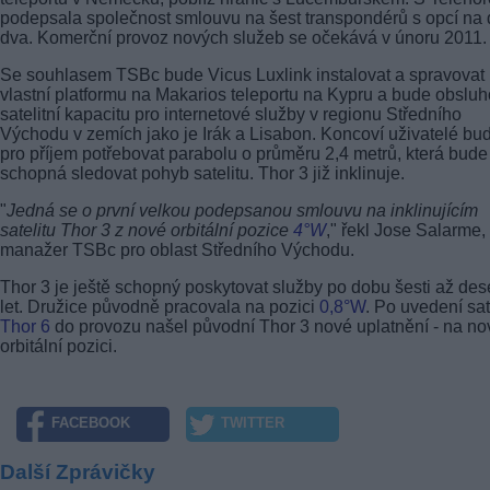
podepsala společnost smlouvu na šest transpondérů s opcí na 
dva. Komerční provoz nových služeb se očekává v únoru 2011.
Se souhlasem TSBc bude Vicus Luxlink instalovat a spravovat
vlastní platformu na Makarios teleportu na Kypru a bude obsluh
satelitní kapacitu pro internetové služby v regionu Středního
Východu v zemích jako je Irák a Lisabon. Koncoví uživatelé bu
pro příjem potřebovat parabolu o průměru 2,4 metrů, která bude
schopná sledovat pohyb satelitu. Thor 3 již inklinuje.
"
Jedná se o první velkou podepsanou smlouvu na inklinujícím
satelitu Thor 3 z nové orbitální pozice
4°W
," řekl Jose Salarme,
manažer TSBc pro oblast Středního Východu.
Thor 3 je ještě schopný poskytovat služby po dobu šesti až dese
let. Družice původně pracovala na pozici
0,8°W
. Po uvedení sat
Thor 6
do provozu našel původní Thor 3 nové uplatnění - na no
orbitální pozici.
FACEBOOK
TWITTER
Další Zprávičky