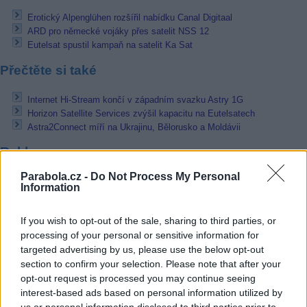
Erotický Alpenglühen rozšířil nabídku Canal Digitaal
ARD pro německé vojáky přes satelit NSS 12
Eutelsat spustil kampaň na satelit Ka Sat
Přečtěte si také
Internet Hi-Stream končí v západním svazku Astry 1G
Horizon Satellite Services zvýšil kapacitu na Eutelsatech
Astra2Connect míří na Ukrajinu, Bělorusko a Moldávii
Reklama
Parabola.cz -
Do Not Process My Personal
Pracovní nabídky
Information
07.08.2026 -
Bosch Powertrain s.r.o. Jihlava • linkový střídač • mzda
48.400 Kč • příspěvek na ubytování (Jihlava, okres Jihlava)
If you wish to opt-out of the sale, sharing to third parties, or
07.08.2026 -
Bosch Powertrain s.r.o. Jihlava • obsluha CNC strojů • 
processing of your personal or sensitive information for
48.400 Kč • náborový bonus 50.000 Kč • příspěvek na ubytování (Jihl
targeted advertising by us, please use the below opt-out
okres Jihlava)
section to confirm your selection. Please note that after your
06.08.2026 -
Bosch Powertrain s.r.o. Jihlava • CNC operátor• mzda 48
opt-out request is processed you may continue seeing
Kč • náborový bonus 50.000 Kč • příspěvek na ubytování (Jihlava, ok
Jihlava)
interest-based ads based on personal information utilized by
06.08.2026 -
Bosch Powertrain s.r.o. • montážní dělník • mzda 44.700
us or personal information disclosed to third parties prior to