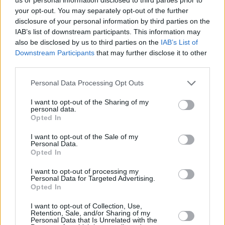
týdenní zálohy na mzdu 2.000 Kč (Jihlava, okres Jihlava)
your opt-out. You may separately opt-out of the further
06.08.2026 -
Bosch Powertrain s.r.o. Jihlava • práce ve skladu • mzda
disclosure of your personal information by third parties on the
48.400 Kč • náborový bonus 50.000 Kč • ubytování (Jihlava, okres Jih
IAB’s list of downstream participants. This information may
... další nabídky zaměstnání
also be disclosed by us to third parties on the
IAB’s List of
Downstream Participants
that may further disclose it to other
Vybrané články
third parties.
Personal Data Processing Opt Outs
I want to opt-out of the Sharing of my
personal data.
Opted In
I want to opt-out of the Sale of my
Personal Data.
Opted In
Prima sport - co nabídne v prvním
Kdy a kde bude Prima sport k
vysílacím týdnu
naladění na Skylinku
I want to opt-out of processing my
Personal Data for Targeted Advertising.
Opted In
Parabola.cz
- web o satelitní, terestrické a kabelové televizi, © 2000–202
•
O webu parabola.cz
•
O souborech cookies
•
Inzerce
•
Kontakt
I want to opt-out of Collection, Use,
•
Dovolená u moře
Retention, Sale, and/or Sharing of my
•
Bazény
Personal Data that Is Unrelated with the