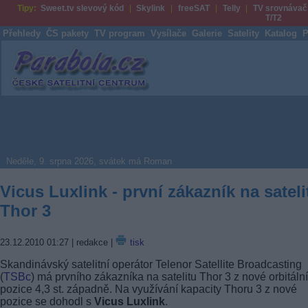
Tipy:
Sweet.tv slevový kód
Skylink
freeSAT
Telly
TV srovnávač
T/T2
Přehledy
ČS pakety
TV program
Vysílače
Galerie
Satelity
Katalog
P
Parabola.cz
Neděle, 9. srpna 2026, svátek má Roman
Vicus Luxlink - první zákazník na sateli
Thor 3
23.12.2010 01:27
| redakce |
tisk
Skandinávský satelitní operátor Telenor Satellite Broadcasting
(
TSBc
) má prvního zákazníka na satelitu Thor 3 z nové orbitální
pozice 4,3 st. západně. Na využívání kapacity Thoru 3 z nové
pozice se dohodl s
Vicus Luxlink
.