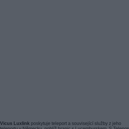
Vicus Luxlink
poskytuje teleport a související služby z jeho
teleportu v Německu, poblíž hranic s Lucemburskem. S Teleno