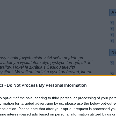
Ak
Ne
osy z hokejových mistrovství světa nejdéle na
avidelným vysilatelem olympijských turnajů, utkání
raligy. Hokej je zkrátka s Českou televizí
vysílání. Má velkou tradici a vysokou úroveň, kterou
ejích práv na tento Světový pohár
,“ vysvětluje
ský.
cz -
Do Not Process My Personal Information
h a jako nástupce Kanadského poháru se uskuteční
1996 i 2004 se hrálo v různých účastnických zemích
to opt-out of the sale, sharing to third parties, or processing of your per
tentokrát se celý odehraje na jednom místě, v hale
formation for targeted advertising by us, please use the below opt-out s
 bude na turnaji startovat spolu s reprezentací
ska, Výběrem Evropy a Výběrem mladých
r selection. Please note that after your opt-out request is processed y
eing interest-based ads based on personal information utilized by us or