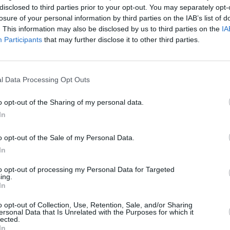
disclosed to third parties prior to your opt-out. You may separately opt-
utečně mezinárodní událostí, na které se sejde
losure of your personal information by third parties on the IAB’s list of
ů světa
,“ konstatuje výkonný viceprezident pro
. This information may also be disclosed by us to third parties on the
IA
To
avid Proper a dodává: „
Česká republika je dobře
y jsme rádi, že se Česká televize stala naším
Participants
that may further disclose it to other third parties.
vat tuto unikátní událost všem českým hokejovým
á televize komentovaným studiem, ve kterém se
l Data Processing Opt Outs
hledem k časovému posunu v Torontu budou noční
den.
o opt-out of the Sharing of my personal data.
evize vysílaly Kanadský/Světový pohár ze sedmi
In
 to v letech 1976, 1981, 1984, 1987, 1991 a 1996.
televize se odehrál v roce 2004, kdy Češi vypadli
o opt-out of the Sale of my Personal Data.
de na obrazovkách předcházet vzpomínka na 1.
6, ve kterém hrál národní tým poprvé a zatím
In
to opt-out of processing my Personal Data for Targeted
ing.
In
TV
o opt-out of Collection, Use, Retention, Sale, and/or Sharing
R
ersonal Data that Is Unrelated with the Purposes for which it
lected.
20:1
In
21:0