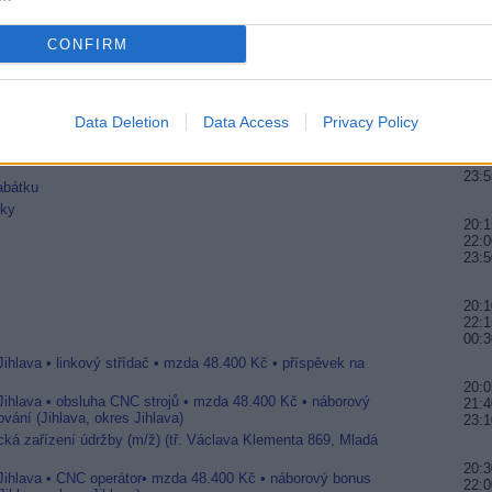
22:0
CONFIRM
ě změnily multiplex
20:0
vém kmitočtu
21:4
00:
telsatu 36A na Express AMU1
Data Deletion
Data Access
Privacy Policy
20:2
22:3
23:5
abátku
rky
20:1
22:0
23:5
20:
22:1
00:3
Jihlava • linkový střídač • mzda 48.400 Kč • příspěvek na
20:0
 Jihlava • obsluha CNC strojů • mzda 48.400 Kč • náborový
21:4
vání (Jihlava, okres Jihlava)
23:
ická zařízení údržby (m/ž) (tř. Václava Klementa 869, Mladá
20:3
 Jihlava • CNC operátor• mzda 48.400 Kč • náborový bonus
22:0