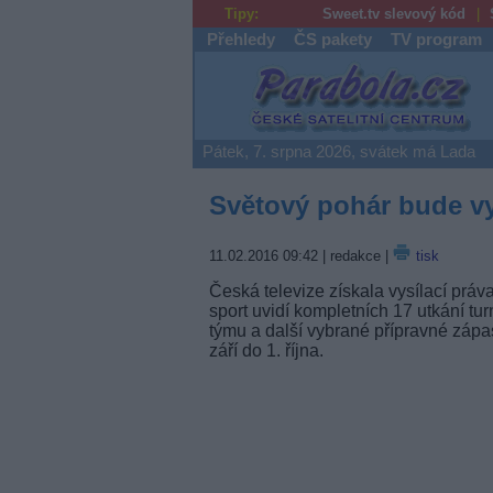
Tipy:
Sweet.tv slevový kód
Přehledy
ČS pakety
TV program
Parabola.cz
Pátek, 7. srpna 2026, svátek má Lada
Světový pohár bude vy
11.02.2016 09:42
| redakce |
tisk
Česká televize získala vysílací prá
sport uvidí kompletních 17 utkání tur
týmu a další vybrané přípravné zápa
září do 1. října.