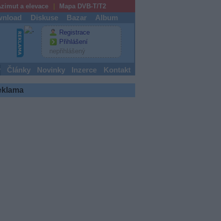
zimut a elevace
Mapa DVB-T/T2
nload
Diskuse
Bazar
Album
Registrace
Přihlášení
nepřihlášený
y
Články
Novinky
Inzerce
Kontakt
eklama