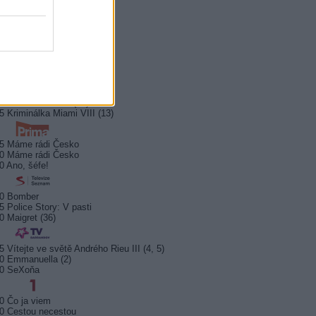
0 Hercule Poirot
0 Bez motivu
5 Smrt na Nilu
00 Ohněm a mečem (2/2)
0 Lítá v tom
5 Farma Česko II (28)
5 Kriminálka Miami VIII (13)
5 Máme rádi Česko
0 Máme rádi Česko
0 Ano, šéfe!
10 Bomber
5 Police Story: V pasti
0 Maigret (36)
5 Vítejte ve světě Andrého Rieu III (4, 5)
0 Emmanuella (2)
10 SeXoňa
0 Čo ja viem
0 Cestou necestou