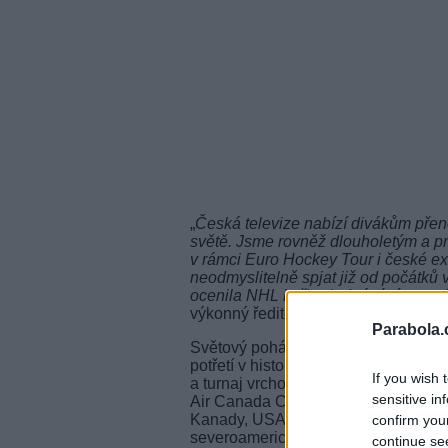
„
Česká televize nabízí divákům přen
světě. Jsme rovněž dlouholetým a pr
v rámci Euro Hockey Tour i české ext
neodmyslitelně spjat již od počátků 
ocenila NHL i při vyjednávání o prod
výkonný ředitel ČT sport Jiří Ponikel
Parabola.
Světový pohár se vrací po 12 letec
potřetí v historii. Zatímco v letech 
If you wish 
a turnaj vrcholil v Severní Americe, 
sensitive in
Air Canada Centre. Český národní tým
Kanady, USA, Ruska, Švédska, Fin
confirm you
severoamerických hráčů do 23 let.
continue se