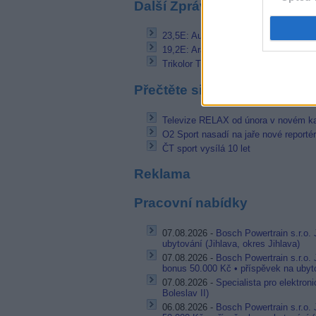
Další Zprávičky
23,5E: Audio kanály pro obchodní sít
19,2E: Aragón TV testuje FTA na no
Trikolor TV: Dokončen přechod z Eu
Přečtěte si také
Televize RELAX od února v novém k
O2 Sport nasadí na jaře nové reporté
ČT sport vysílá 10 let
Reklama
Pracovní nabídky
07.08.2026 -
Bosch Powertrain s.r.o. 
ubytování (Jihlava, okres Jihlava)
07.08.2026 -
Bosch Powertrain s.r.o.
bonus 50.000 Kč • příspěvek na ubyto
07.08.2026 -
Specialista pro elektron
Boleslav II)
06.08.2026 -
Bosch Powertrain s.r.o.