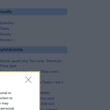
tuality
Zprávičky
Články
Novinky
Novinky+
přehlédněte
Skylink spustil nový Test kanál. Zřejmě pro
Prima sport
Oneplay zařadí Prima sport. Diváci uvidí i
zápas Sparty proti Lyonu
Prima sport odvysílá i odvetu Sparty v boji o
Ligu mistrů
sonal or
Operátor Du převzal další multiplex
ection to
Antik TV potvrdil zařazení Prima sport
ou may
Televisa Networks přešla na DVB-S2X
 personal
Niké liga opět komplet na Voyo, vybrané