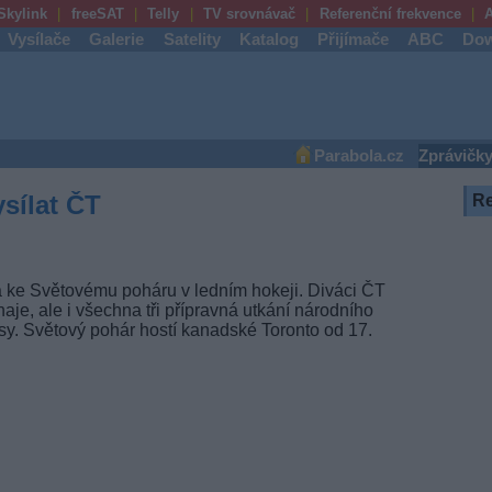
Skylink
freeSAT
Telly
TV srovnávač
Referenční frekvence
A
Vysílače
Galerie
Satelity
Katalog
Přijímače
ABC
Dow
Parabola.cz
Zprávičk
sílat ČT
R
va ke Světovému poháru v ledním hokeji. Diváci ČT
naje, ale i všechna tři přípravná utkání národního
sy. Světový pohár hostí kanadské Toronto od 17.