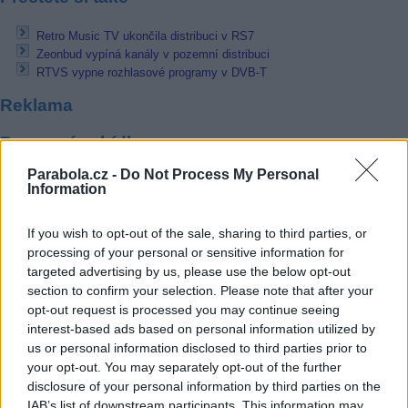
Retro Music TV ukončila distribuci v RS7
Zeonbud vypíná kanály v pozemní distribuci
RTVS vypne rozhlasové programy v DVB-T
Reklama
Pracovní nabídky
Parabola.cz -
Do Not Process My Personal
07.08.2026 -
Bosch Powertrain s.r.o. Jihlava • linkový střídač • mzda
Information
48.400 Kč • příspěvek na ubytování (Jihlava, okres Jihlava)
07.08.2026 -
Bosch Powertrain s.r.o. Jihlava • obsluha CNC strojů • 
48.400 Kč • náborový bonus 50.000 Kč • příspěvek na ubytování (Jihl
If you wish to opt-out of the sale, sharing to third parties, or
okres Jihlava)
processing of your personal or sensitive information for
07.08.2026 -
Specialista pro elektronická zařízení údržby (m/ž) (tř. Vá
targeted advertising by us, please use the below opt-out
Klementa 869, Mladá Boleslav II)
section to confirm your selection. Please note that after your
06.08.2026 -
Bosch Powertrain s.r.o. Jihlava • CNC operátor• mzda 48
Kč • náborový bonus 50.000 Kč • příspěvek na ubytování (Jihlava, ok
opt-out request is processed you may continue seeing
Jihlava)
interest-based ads based on personal information utilized by
06.08.2026 -
Bosch Powertrain s.r.o. • montážní dělník • mzda 44.700
us or personal information disclosed to third parties prior to
týdenní zálohy na mzdu 2.000 Kč (Jihlava, okres Jihlava)
your opt-out. You may separately opt-out of the further
... další nabídky zaměstnání
disclosure of your personal information by third parties on the
IAB’s list of downstream participants. This information may