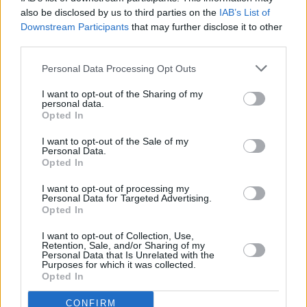
Vybrané články
also be disclosed by us to third parties on the
IAB’s List of
Downstream Participants
that may further disclose it to other
third parties.
Personal Data Processing Opt Outs
I want to opt-out of the Sharing of my
personal data.
Opted In
Prima sport - co nabídne v prvním
Kdy a kde bude Prima sport k
I want to opt-out of the Sale of my
vysílacím týdnu
naladění na Skylinku
Personal Data.
Opted In
I want to opt-out of processing my
Personal Data for Targeted Advertising.
Opted In
Parabola.cz
- web o satelitní, terestrické a kabelové televizi, © 2000–202
•
O webu parabola.cz
•
O souborech cookies
•
Inzerce
•
Kontakt
I want to opt-out of Collection, Use,
•
Dovolená u moře
•
Bazény
Retention, Sale, and/or Sharing of my
Personal Data that Is Unrelated with the
Purposes for which it was collected.
Opted In
CONFIRM