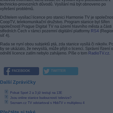
technicko-provozních důvodů. Vysílání má být obnoveno po
vyřešení problémů.
Držitelem vysílací licence pro stanici Harmonie TV je společnos
CoopTV, telekomunikační družstvo. Program stanice byl šířen
společností Prague Digital TV na území hlavního města a části
středních Čech v rámci pozemní digitální platformy
RS4
(Region
síť 4).
Rada se nyní obou subjektů ptá, zda stanice vysílá či nikoliv. 
by se ukázalo, že nevysílá, může přijít o licenci. Správní řízení 
odnětí licence zatím nebylo zahájeno. Píše o tom
RadioTV.cz
.
FACEBOOK
TWITTER
Další Zprávičky
Polsat Sport 2 a 3 již testují na 13E
Jsou online stanice budoucností televize?
Seznam.cz TV odstartoval s HbbTV v multiplexu 4
Přečtěte si také