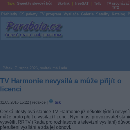
Tipy:
Sweet.tv slevový kód
Skylink
freeSAT
Telly
TV srovnávač
T/T2
Přehledy
ČS pakety
TV program
Vysílače
Galerie
Satelity
Katalog
P
Parabola.cz
Pátek, 7. srpna 2026, svátek má Lada
TV Harmonie nevysílá a může přijít o
licenci
31.05.2016 15:22
| redakce |
tisk
Česká lifestylová stanice TV Harmonie již několik týdnů nevysíl
může proto přijít o vysílací licenci. Nyní musí provozovatel stan
vysvětlit RRTV (Rada pro rozhlasové a televizní vysílání) důvo
přerušení vysílání a zda jej obnoví.