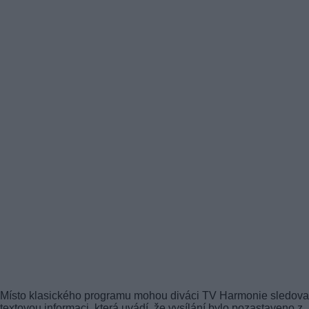
Místo klasického programu mohou diváci TV Harmonie sledova
textovou informaci, která uvádí, že vysílání bylo pozastaveno z