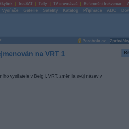
Skylink
freeSAT
Telly
TV srovnávač
Referenční frekvence
A
Vysílače
Galerie
Satelity
Katalog
Přijímače
ABC
Dow
an
Parabola.cz
Zprávičk
řejmenován na VRT 1
R
ího vysílatele v Belgii, VRT, změnila svůj název v