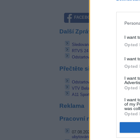
FACEBOOK
TWITTE
Persona
Další Zprávičky
I want t
Opted 
SledovaniTV zlepšuje doporučování 
RTVS 24 od 9. května v nové podobě
Odstartovala hudební televize KMC 
I want t
Opted 
Přečtěte si také
I want 
Odstartovala hudební televize KMC 
Advertis
Opted 
VTV Belarus přerušila vysílání
A11 Sport odstartuje na podzim
I want t
of my P
Reklama
was col
Opted 
Pracovní nabídky
07.08.2026 -
Bosch Powertrain s.r.o. 
ubytování (Jihlava, okres Jihlava)