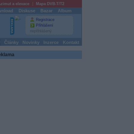
zimut a elevace
Mapa DVB-T/T2
nload
Diskuse
Bazar
Album
Registrace
Přihlášení
nepřihlášený
y
Články
Novinky
Inzerce
Kontakt
eklama