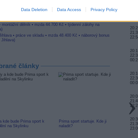
 Jihlava • obsluha CNC strojů • mzda 48.400 Kč • náborový
20:0
vání (Jihlava, okres Jihlava)
Data Deletion
Data Access
Privacy Policy
22:0
 Jihlava • CNC operátor• mzda 48.400 Kč • náborový bonus
23:
ihlava, okres Jihlava)
 • montážní dělník • mzda 44.700 Kč • týdenní zálohy na
20:2
a)
21:3
 Jihlava • práce ve skladu • mzda 48.400 Kč • náborový bonus
22:5
 Jihlava)
20:1
22:3
00:2
brané články
20:1
22:3
00:0
20:0
21:4
22:2
20:3
a kde bude Prima sport k
Prima sport startuje. Kde ji
Arena 
21:
dění na Skylinku
naladit?
na Kan
23:0