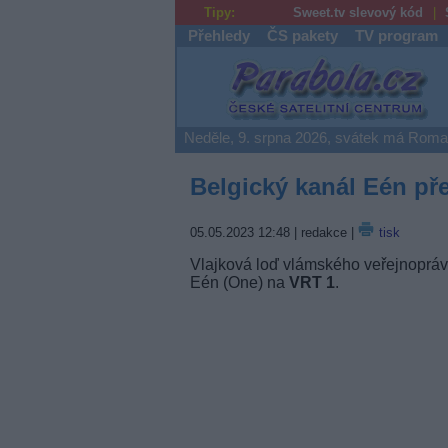
Tipy:
Sweet.tv slevový kód
Přehledy
ČS pakety
TV program
Parabola.cz
Neděle, 9. srpna 2026, svátek má Rom
Belgický kanál Eén p
05.05.2023 12:48
| redakce |
tisk
Vlajková loď vlámského veřejnoprávn
Eén (One) na
VRT 1
.