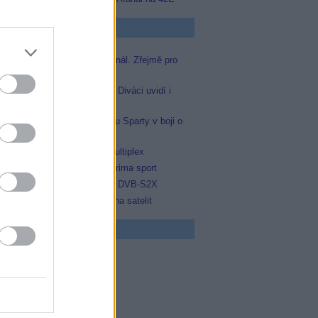
p Zprávičky
Skylink spustil nový Test kanál. Zřejmě pro
Prima sport
Oneplay zařadí Prima sport. Diváci uvidí i
zápas Sparty proti Lyonu
Prima sport odvysílá i odvetu Sparty v boji o
Ligu mistrů
Operátor Du převzal další multiplex
Antik TV potvrdil zařazení Prima sport
Televisa Networks přešla na DVB-S2X
Ukrajinská Super+ se vrací na satelit
 program
0 Docent (3/3)
0 Ztracená brána (3/3)
5 Yellowstone II (3/10)