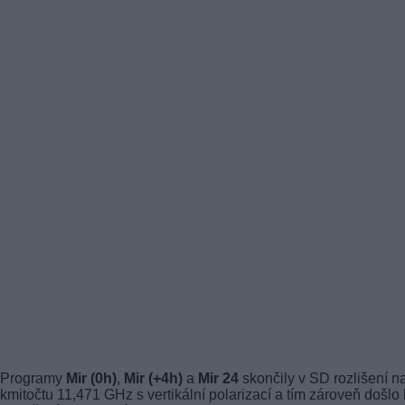
Programy
Mir (0h)
,
Mir (+4h)
a
Mir 24
skončily v SD rozlišení n
kmitočtu 11,471 GHz s vertikální polarizací a tím zároveň došlo 