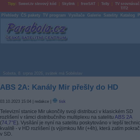
Tipy:
Sweet.tv slevový kód
Skylink
freeSAT
Telly
TV srovnávač
T/T2
Přehledy
ČS pakety
TV program
Vysílače
Galerie
Satelity
Katalog
P
Parabola.cz
Sobota, 8. srpna 2026, svátek má Soběslav
ABS 2A: Kanály Mir přešly do HD
03.10.2023 15:04
| redakce |
tisk
Televizní stanice Mir ukončily svoji distribuci v klasickém SD
rozlišení v rámci distribučního multiplexu na satelitu
ABS 2A
(
74,7°E
). Vysílání je nyní na satelitu poskytováno v lepší techni
kvalitě - v HD rozlišení (s výjimkou Mir (+4h), která zatím pokra
v SD.