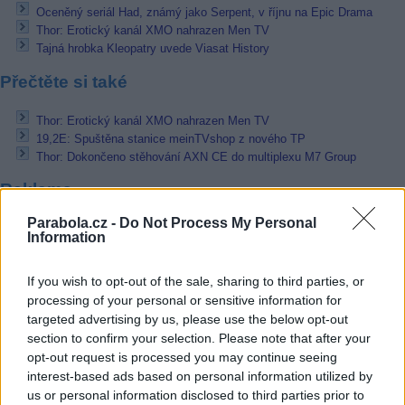
Oceněný seriál Had, známý jako Serpent, v říjnu na Epic Drama
Thor: Erotický kanál XMO nahrazen Men TV
Tajná hrobka Kleopatry uvede Viasat History
Přečtěte si také
Thor: Erotický kanál XMO nahrazen Men TV
19,2E: Spuštěna stanice meinTVshop z nového TP
Thor: Dokončeno stěhování AXN CE do multiplexu M7 Group
Reklama
Parabola.cz -
Do Not Process My Personal
Pracovní nabídky
Information
07.08.2026 -
Bosch Powertrain s.r.o. Jihlava • linkový střídač • mzda
48.400 Kč • příspěvek na ubytování (Jihlava, okres Jihlava)
If you wish to opt-out of the sale, sharing to third parties, or
07.08.2026 -
Bosch Powertrain s.r.o. Jihlava • obsluha CNC strojů • 
processing of your personal or sensitive information for
48.400 Kč • náborový bonus 50.000 Kč • příspěvek na ubytování (Jihl
targeted advertising by us, please use the below opt-out
okres Jihlava)
section to confirm your selection. Please note that after your
07.08.2026 -
Specialista pro elektronická zařízení údržby (m/ž) (tř. Vá
Klementa 869, Mladá Boleslav II)
opt-out request is processed you may continue seeing
06.08.2026 -
Bosch Powertrain s.r.o. Jihlava • CNC operátor• mzda 48
interest-based ads based on personal information utilized by
Kč • náborový bonus 50.000 Kč • příspěvek na ubytování (Jihlava, ok
us or personal information disclosed to third parties prior to
Jihlava)