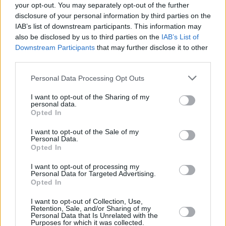
your opt-out. You may separately opt-out of the further
06.08.2026 -
Bosch Powertrain s.r.o. • montážní dělník • mzda 44.700
týdenní zálohy na mzdu 2.000 Kč (Jihlava, okres Jihlava)
disclosure of your personal information by third parties on the
... další nabídky zaměstnání
IAB’s list of downstream participants. This information may
also be disclosed by us to third parties on the
IAB’s List of
Downstream Participants
that may further disclose it to other
Vybrané články
third parties.
Personal Data Processing Opt Outs
I want to opt-out of the Sharing of my
personal data.
Opted In
I want to opt-out of the Sale of my
Personal Data.
Opted In
Prima sport - co nabídne v prvním
Kdy a kde bude Prima sport k
vysílacím týdnu
naladění na Skylinku
I want to opt-out of processing my
Personal Data for Targeted Advertising.
Opted In
Parabola.cz
- web o satelitní, terestrické a kabelové televizi, © 2000–202
•
O webu parabola.cz
•
O souborech cookies
•
Inzerce
•
Kontakt
I want to opt-out of Collection, Use,
•
Dovolená u moře
•
Bazény
Retention, Sale, and/or Sharing of my
Personal Data that Is Unrelated with the
Purposes for which it was collected.