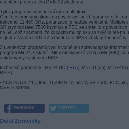
ukončení provozu této DVB-S2 platformy.
Tytéž programy nyní pokračují v multiplexu
GeoTelecommunications na jiných vysílacích parametrech - na
frekvenci 11,490 GHz, polarizace je nadále vertikální. Multiple
SR (symbol rate) 7500 ksymb/s a FEC se změnilo z původních 
na 5/6, což znamená, že kapacita multiplexu se zvýšila ale na 
signálu. Norma DVB-S2 a modulace 8PSK zůstaly zachovány.
Z uvedených programů vysílá volně jen zpravodajsko-informač
program Mir 24. Ostatní - Mir v moskevské verzi a Mir (+4h) jsou
zakódovány systémem BISS.
technické parametry - Mir 24 HD (
FTA
), Mir HD (0h), Mir (+4h) 
BISS):
• ABS 2A (74,7°E), freq. 11,490 GHz, pol. V, SR 7500, FEC 5/6,
DVB-S2/8PSK
FACEBOOK
TWITTER
Další Zprávičky