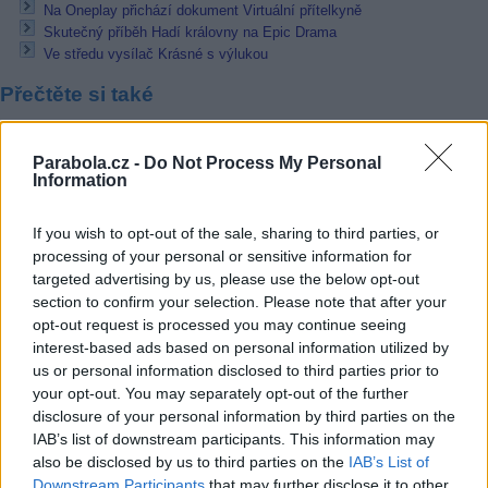
Na Oneplay přichází dokument Virtuální přítelkyně
Skutečný příběh Hadí královny na Epic Drama
Ve středu vysílač Krásné s výlukou
Přečtěte si také
Telekarta zakódovala svoji novou nabídku na 56E
Parabola.cz -
Do Not Process My Personal
Astra TV s nový transpondérem
Information
Cadena Tres bude nadále využívat satelit Eutelsatu
Reklama
If you wish to opt-out of the sale, sharing to third parties, or
processing of your personal or sensitive information for
Pracovní nabídky
targeted advertising by us, please use the below opt-out
section to confirm your selection. Please note that after your
06.08.2026 -
Měřící technik - elektro (Okres Prachatice)
opt-out request is processed you may continue seeing
05.08.2026 -
Zámečník / Mechanik (Praha - východ)
interest-based ads based on personal information utilized by
05.08.2026 -
Manažer/ka pro mezinárodní spolupráci (Suchdol, Praha)
us or personal information disclosed to third parties prior to
05.08.2026 -
Technik kontroly (Plzeň - sever)
your opt-out. You may separately opt-out of the further
05.08.2026 -
Cyber Security Consultant (Nusle, Praha)
disclosure of your personal information by third parties on the
... další nabídky zaměstnání
IAB’s list of downstream participants. This information may
also be disclosed by us to third parties on the
IAB’s List of
Downstream Participants
that may further disclose it to other