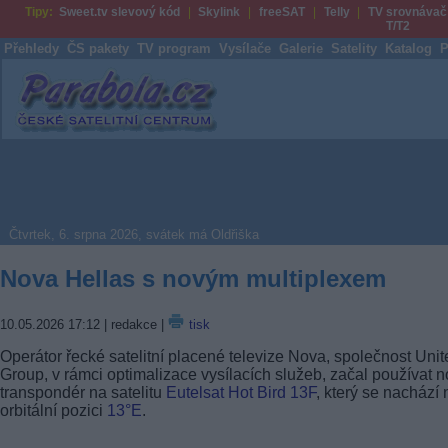
Tipy:
Sweet.tv slevový kód
Skylink
freeSAT
Telly
TV srovnávač
T/T2
Přehledy
ČS pakety
TV program
Vysílače
Galerie
Satelity
Katalog
P
Parabola.cz
Čtvrtek, 6. srpna 2026, svátek má Oldřiška
Nova Hellas s novým multiplexem
10.05.2026 17:12
| redakce |
tisk
Operátor řecké satelitní placené televize Nova, společnost Unit
Group, v rámci optimalizace vysílacích služeb, začal používat 
transpondér na satelitu
Eutelsat Hot Bird 13F
, který se nachází 
orbitální pozici
13°E
.