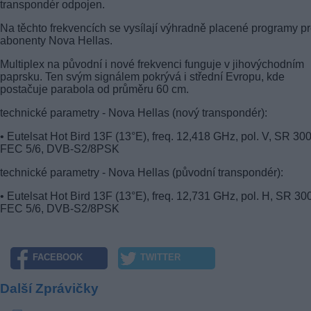
transpondér odpojen.
Na těchto frekvencích se vysílají výhradně placené programy p
abonenty Nova Hellas.
Multiplex na původní i nové frekvenci funguje v jihovýchodním
paprsku. Ten svým signálem pokrývá i střední Evropu, kde
postačuje parabola od průměru 60 cm.
technické parametry - Nova Hellas (nový transpondér):
• Eutelsat Hot Bird 13F (13°E), freq. 12,418 GHz, pol. V, SR 30
FEC 5/6, DVB-S2/8PSK
technické parametry - Nova Hellas (původní transpondér):
• Eutelsat Hot Bird 13F (13°E), freq. 12,731 GHz, pol. H, SR 30
FEC 5/6, DVB-S2/8PSK
FACEBOOK
TWITTER
Další Zprávičky