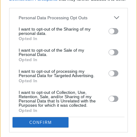
Vybrané články
third parties.
Personal Data Processing Opt Outs
I want to opt-out of the Sharing of my
personal data.
Opted In
I want to opt-out of the Sale of my
Personal Data.
Prima sport - co nabídne v prvním
Kdy a kde bude Prima sport k
Opted In
vysílacím týdnu
naladění na Skylinku
I want to opt-out of processing my
Personal Data for Targeted Advertising.
Opted In
Parabola.cz
- web o satelitní, terestrické a kabelové televizi, © 2000–202
•
O webu parabola.cz
•
O souborech cookies
•
Inzerce
•
Kontakt
I want to opt-out of Collection, Use,
•
Dovolená u moře
•
Bazény
Retention, Sale, and/or Sharing of my
Personal Data that Is Unrelated with the
Purposes for which it was collected.
Opted In
CONFIRM