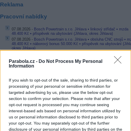
Reklama
Pracovní nabídky
07.08.2026 -
Bosch Powertrain s.r.o. Jihlava • linkový střídač • mzda
48.400 Kč • příspěvek na ubytování (Jihlava, okres Jihlava)
07.08.2026 -
Bosch Powertrain s.r.o. Jihlava • obsluha CNC strojů • 
48.400 Kč • náborový bonus 50.000 Kč • příspěvek na ubytování (Jihl
okres Jihlava)
07.08.2026 -
Specialista pro elektronická zařízení údržby (m/ž) (tř. Vá
Klementa 869, Mladá Boleslav II)
Parabola.cz -
Do Not Process My Personal
06.08.2026 -
Bosch Powertrain s.r.o. Jihlava • CNC operátor• mzda 48
Information
Kč • náborový bonus 50.000 Kč • příspěvek na ubytování (Jihlava, ok
Jihlava)
06.08.2026 -
Bosch Powertrain s.r.o. • montážní dělník • mzda 44.700
If you wish to opt-out of the sale, sharing to third parties, or
týdenní zálohy na mzdu 2.000 Kč (Jihlava, okres Jihlava)
processing of your personal or sensitive information for
... další nabídky zaměstnání
targeted advertising by us, please use the below opt-out
section to confirm your selection. Please note that after your
opt-out request is processed you may continue seeing
Vybrané články
interest-based ads based on personal information utilized by
us or personal information disclosed to third parties prior to
your opt-out. You may separately opt-out of the further
disclosure of your personal information by third parties on the