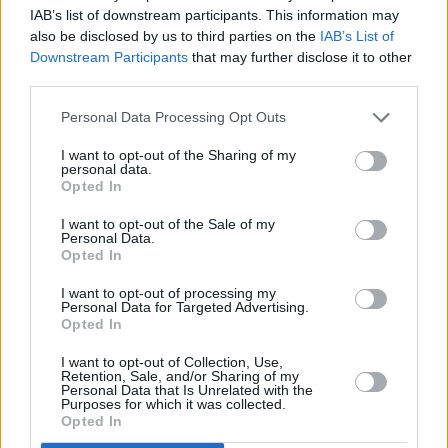
IAB’s list of downstream participants. This information may
also be disclosed by us to third parties on the
IAB’s List of
Downstream Participants
that may further disclose it to other
third parties.
Prima sport - co nabídne v prvním
Kdy a kde bude Prima sport k
vysílacím týdnu
naladění na Skylinku
Personal Data Processing Opt Outs
I want to opt-out of the Sharing of my
personal data.
Opted In
I want to opt-out of the Sale of my
Personal Data.
Opted In
I want to opt-out of processing my
Personal Data for Targeted Advertising.
Opted In
Parabola.cz
- web o satelitní, terestrické a kabelové televizi, © 2000–202
•
O webu parabola.cz
•
O souborech cookies
•
Inzerce
•
Kontakt
I want to opt-out of Collection, Use,
•
Dovolená u moře
•
Bazény
Retention, Sale, and/or Sharing of my
Personal Data that Is Unrelated with the
Purposes for which it was collected.
Opted In