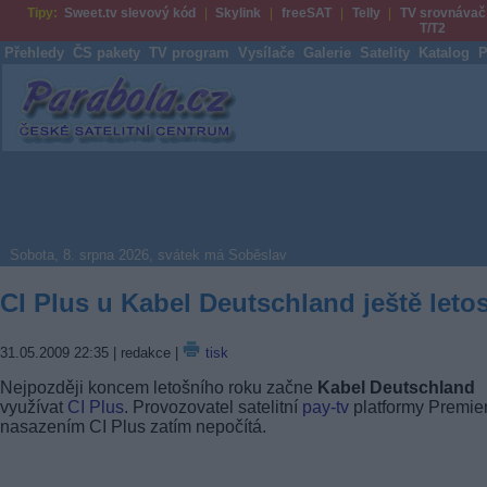
Tipy:
Sweet.tv slevový kód
Skylink
freeSAT
Telly
TV srovnávač
T/T2
Přehledy
ČS pakety
TV program
Vysílače
Galerie
Satelity
Katalog
P
Parabola.cz
Sobota, 8. srpna 2026, svátek má Soběslav
CI Plus u Kabel Deutschland ještě leto
31.05.2009 22:35
| redakce |
tisk
Nejpozději koncem letošního roku začne
Kabel Deutschland
využívat
CI Plus
. Provozovatel satelitní
pay-tv
platformy Premie
nasazením CI Plus zatím nepočítá.