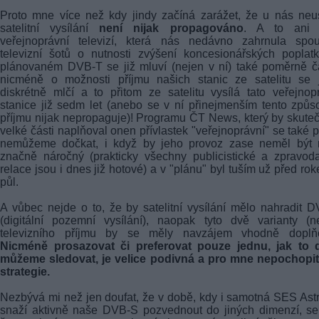
Proto mne více než kdy jindy začíná zarážet, že u nás neu
satelitní vysílání
není nijak propagováno
. A to ani 
veřejnoprávní televizí, která nás nedávno zahrnula spou
televizní šotů o nutnosti zvýšení koncesionářských poplat
plánovaném
DVB-T
se již mluví (nejen v ní) také poměrně č
nicméně o možnosti příjmu našich stanic ze satelitu se j
diskrétně mlčí a to přitom ze satelitu vysílá tato veřejnop
stanice již sedm let (anebo se v ní přinejmenším tento způs
příjmu nijak nepropaguje)! Programu ČT News, který by skute
velké části naplňoval onen přívlastek "veřejnoprávní" se také 
nemůžeme dočkat, i když by jeho provoz zase neměl být n
značně náročný (prakticky všechny publicistické a zpravod
relace jsou i dnes již hotové) a v "plánu" byl tuším už před ro
půl.
A vůbec nejde o to, že by satelitní vysílání mělo nahradit
D
(digitální pozemní vysílání), naopak tyto dvě varianty (n
televizního příjmu by se měly navzájem vhodně doplňo
Nicméně prosazovat či preferovat pouze jednu, jak to 
můžeme sledovat, je velice podivná a pro mne nepochopit
strategie.
Nezbývá mi než jen doufat, že v době, kdy i samotná SES Ast
snaží aktivně naše DVB-S pozvednout do jiných dimenzí, se