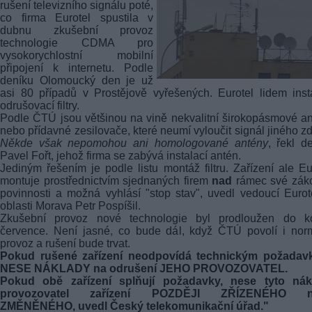
rušení televizního signálu poté,
co firma Eurotel spustila v
dubnu zkušební provoz
technologie CDMA pro
vysokorychlostní mobilní
připojení k internetu. Podle
deníku Olomoucký den je už
asi 80 případů v Prostějově vyřešených. Eurotel lidem inst
odrušovací filtry.
Podle ČTÚ jsou většinou na vině nekvalitní širokopásmové a
nebo přídavné zesilovače, které neumí vyloučit signál jiného zd
Někde však nepomohou ani homologované antény
, řekl d
Pavel Fořt, jehož firma se zabývá instalací antén.
Jediným řešením je podle listu montáž filtru. Zařízení ale Eu
montuje prostřednictvím sjednaných firem
nad
rámec své zák
povinnosti a možná vyhlásí "stop stav", uvedl vedoucí Eurot
oblasti Morava Petr Pospíšil.
Zkušební provoz nové technologie byl prodloužen do k
července. Není jasné, co bude dál, když ČTÚ povolí i nor
provoz a rušení bude trvat.
Pokud rušené zařízení neodpovídá technickým požadav
NESE NÁKLADY na odrušení JEHO PROVOZOVATEL.
Pokud obě zařízení splňují požadavky, nese tyto nák
provozovatel zařízení POZDĚJI ZŘÍZENÉHO n
ZMĚNĚNÉHO, uvedl Český telekomunikační úřad."