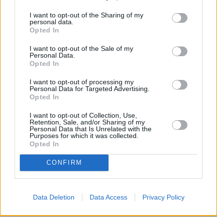
05.08.2026 -
Manažer/ka pro mezinárodní spolupráci (Suchdol, Praha)
I want to opt-out of the Sharing of my
... další nabídky zaměstnání
personal data.
Opted In
I want to opt-out of the Sale of my
Vybrané články
Personal Data.
Opted In
I want to opt-out of processing my
Personal Data for Targeted Advertising.
Opted In
I want to opt-out of Collection, Use,
Retention, Sale, and/or Sharing of my
Personal Data that Is Unrelated with the
Purposes for which it was collected.
Prima sport - co nabídne v prvním
Kdy a kde bude Prima sport k
Opted In
vysílacím týdnu
naladění na Skylinku
CONFIRM
Parabola.cz
- web o satelitní, terestrické a kabelové televizi, © 2000–202
•
O webu parabola.cz
•
O souborech cookies
•
Inzerce
•
Kontakt
•
Dovolená u moře
•
Bazény
Data Deletion
Data Access
Privacy Policy