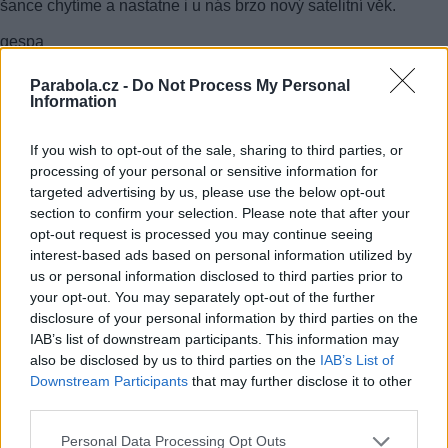
šance chytíme a nastatne i u nás brzo nový satelitní věk.
gespa
Parabola.cz -
Do Not Process My Personal
Information
FACEBOOK
TWITTER
If you wish to opt-out of the sale, sharing to third parties, or
Přečtěte si také
processing of your personal or sensitive information for
targeted advertising by us, please use the below opt-out
Český Telecom získal licenci na DVB-T
section to confirm your selection. Please note that after your
Dnes startuje DVB-T v severním Německu
opt-out request is processed you may continue seeing
DVB-T nepřinese divákům jen výhody
interest-based ads based on personal information utilized by
Reklama
us or personal information disclosed to third parties prior to
your opt-out. You may separately opt-out of the further
Pracovní nabídky
disclosure of your personal information by third parties on the
IAB’s list of downstream participants. This information may
06.08.2026 -
Údržbář výrobních linek • mzda 40 000Kč • stravování i 
also be disclosed by us to third parties on the
IAB’s List of
zdarma (Ref. č.: Fau - údr) (Nýřany)
Downstream Participants
that may further disclose it to other
06.08.2026 -
Měřící technik - elektro (Okres Prachatice)
third parties.
06.08.2026 -
Hledáme montážní skupiny I jednotlivce pro montáž ván
výzdoby (Slovenská republika, Maďarsko)
Personal Data Processing Opt Outs
05.08.2026 -
Zámečník / Mechanik (Praha - východ)