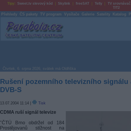
Tipy:
Sweet.tv slevový kód
Skylink
freeSAT
Telly
TV srovnávač
T/T2
Přehledy
ČS pakety
TV program
Vysílače
Galerie
Satelity
Katalog
P
Parabola.cz
Čtvrtek, 6. srpna 2026, svátek má Oldřiška
Rušení pozemního televizního signálu 
DVB-S
13.07.2004 11:14
|
Tisk
CDMA ruší signál televize
"ČTÚ Brno obdržel od 184
Prostějovanů stížnost na