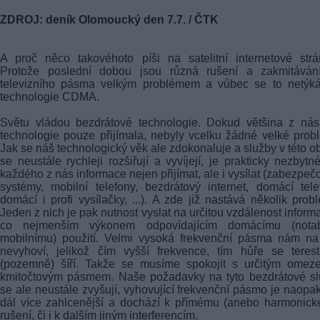
ZDROJ: deník Olomoucký den 7.7. / ČTK
A proč něco takovéhoto píši na satelitní internetové str
Protože poslední dobou jsou různá rušení a zakmitáván
televizního pásma velkým problémem a vůbec se to netýká
technologie CDMA.
Světu vládou bezdrátové technologie. Dokud většina z nás
technologie pouze přijímala, nebyly vcelku žádné velké prob
Jak se náš technologický věk ale zdokonaluje a služby v této ob
se neustále rychleji rozšiřují a vyvíjejí, je prakticky nezbytn
každého z nás informace nejen přijímat, ale i vysílat (zabezpeč
systémy, mobilní telefony, bezdrátový internet, domácí tele
domácí i profi vysílačky, ...). A zde již nastává několik prob
Jeden z nich je pak nutnost vyslat na určitou vzdálenost inform
co nejmenším výkonem odpovídajícím domácímu (nota
mobilnímu) použití. Velmi vysoká frekvenční pásma nám na
nevyhoví, jelikož čím vyšší frekvence, tím hůře se terest
(pozemně) šíří. Takže se musíme spokojit s určitým omez
kmitočtovým pásmem. Naše požadavky na tyto bezdrátové sl
se ale neustále zvyšují, vyhovující frekvenční pásmo je naopa
dál více zahlcenější a dochází k přímému (anebo harmonic
rušení, či i k dalším jiným interferencím.