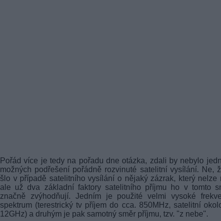
Pořád více je tedy na pořadu dne otázka, zdali by nebylo jed
možných podřešení pořádně rozvinuté satelitní vysílání. Ne, 
šlo v případě satelitního vysílání o nějaký zázrak, který nelze r
ale už dva základní faktory satelitního příjmu ho v tomto 
značně zvýhodňují. Jedním je použité velmi vysoké frekve
spektrum (terestrický tv příjem do cca. 850MHz, satelitní okol
12GHz) a druhým je pak samotný směr příjmu, tzv. "z nebe".