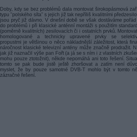
Doby, kdy se bez problémů dala montovat širokopásmová zař
typu "polského síta" s jejich již tak nepříliš kvalitními předzesilo
jsou pryč již dávno. V dnešní době se však dostáváme pořád
do problémů i při klasické anténní montáži s použitím standar
(poměrně kvalitních) zesilovacích či i ostatních prvků. Montova
homologované a technicky upravené prvky se selektiv
propustmi je většinou o něco nákladnější záležitost, která fin
náročnost klasické televizní antény může značně prodražit. N
jak již naznačil výše pan Fořt (a já se s ním i z vlastních zkuše
mohu pouze ztotožnit), někde nepomáhá ani toto řešení. Situ
tomto se pak bude jistě ještě zhoršovat a zatím není dův
myslet, že by pouze samotné
DVB-T
mohlo být v tomto ně
zázračné řešení.